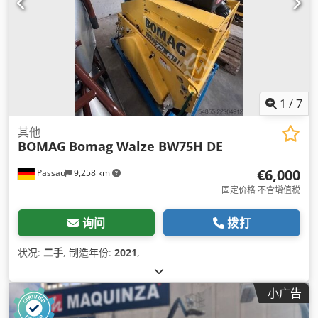
1
/
7
其他
BOMAG
Bomag Walze BW75H DE
€6,000
Passau
9,258 km
固定价格 不含增值税
询问
拨打
状况:
二手
, 制造年份:
2021
,
小广告