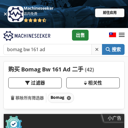
Machineseeker
前往应用
店内免费
出售
搜索
购买 Bomag Bw 161 Ad 二手
(42)
过滤器
相关性
Bomag
移除所有筛选器
小广告