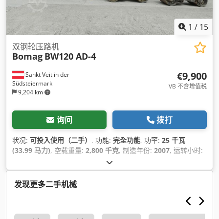
1
/
15
双钢轮压路机
Bomag
BW120 AD-4
€9,900
Sankt Veit in der
Südsteiermark
VB 不含增值税
9,204 km
询问
拨打
状况:
可投入使用（二手）
, 功能:
完全功能
, 功率:
25 千瓦
(33.99 马力)
, 空载重量:
2,800 千克
, 制造年份:
2007
, 运转小时:
2,950 h
,
发现更多二手机械