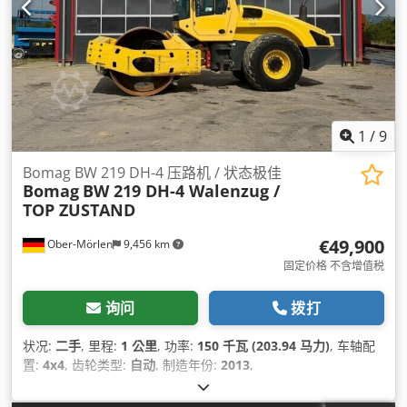
1
/
9
Bomag BW 219 DH-4 压路机 / 状态极佳
Bomag
BW 219 DH-4 Walenzug /
TOP ZUSTAND
€49,900
Ober-Mörlen
9,456 km
固定价格 不含增值税
询问
拨打
状况:
二手
, 里程:
1 公里
, 功率:
150 千瓦 (203.94 马力)
, 车轴配
置:
4x4
, 齿轮类型:
自动
, 制造年份:
2013
,