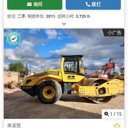
询问
拨打
状况:
二手
, 制造年份:
2011
, 运转小时:
3,725 h
,
小广告
1
/
15
单滚筒