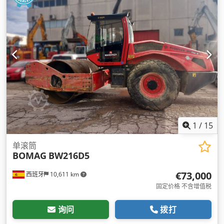
1
/
15
单滚筒
BOMAG
BW216D5
€73,000
西班牙
10,611 km
固定价格 不含增值税
询问
拨打