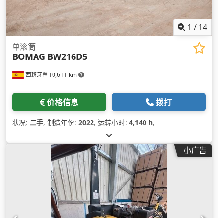
1
/
14
单滚筒
BOMAG
BW216D5
西班牙
10,611 km
价格信息
拨打
状况:
二手
, 制造年份:
2022
, 运转小时:
4,140 h
,
小广告