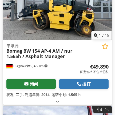
1
/
15
单滚筒
Bomag
BW 154 AP-4 AM / nur
1.565h / Asphalt Manager
€49,890
Burghaun
9,372 km
固定价格 不含增值税
询问
拨打
状况:
二手
, 制造年份:
2014
, 运转小时:
1,565 h
,
小广告