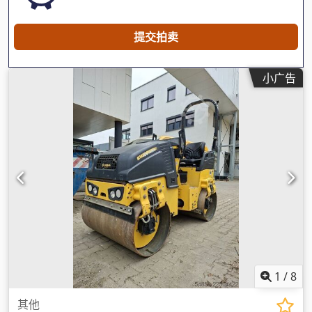
提交拍卖
小广告
1
/
8
其他