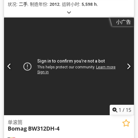
状况:
二手
, 制造年份:
2012
, 运转小时:
5,598 h
,
小广告
1
/
15
单滚筒
Bomag
BW312DH-4