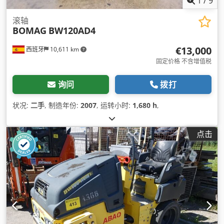
1
/
9
滚轴
BOMAG
BW120AD4
€13,000
西班牙
10,611 km
固定价格 不含增值税
询问
拨打
状况:
二手
, 制造年份:
2007
, 运转小时:
1,680 h
,
点击