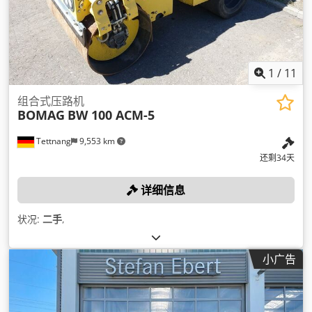
1
/
11
组合式压路机
BOMAG
BW 100 ACM-5
Tettnang
9,553 km
还剩34天
详细信息
状况:
二手
,
小广告