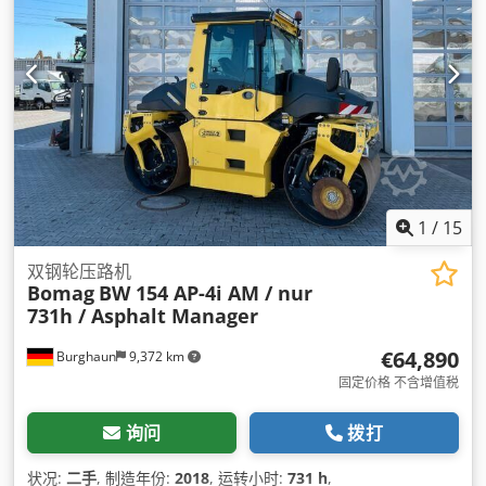
1
/
15
双钢轮压路机
Bomag
BW 154 AP-4i AM / nur
731h / Asphalt Manager
€64,890
Burghaun
9,372 km
固定价格 不含增值税
询问
拨打
状况:
二手
, 制造年份:
2018
, 运转小时:
731 h
,