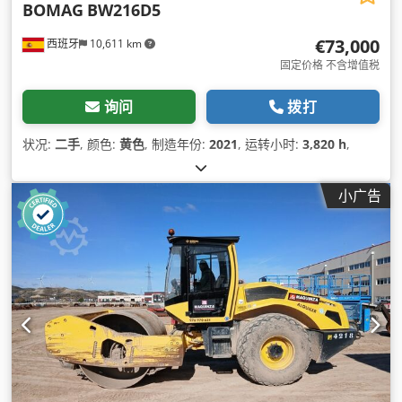
BOMAG
BW216D5
€73,000
西班牙
10,611 km
固定价格 不含增值税
询问
拨打
状况:
二手
, 颜色:
黄色
, 制造年份:
2021
, 运转小时:
3,820 h
,
小广告