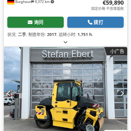
€59,890
Burghaun
9,372 km
固定价格 不含增值税
询问
拨打
状况:
二手
, 制造年份:
2017
, 运转小时:
1,751 h
,
小广告