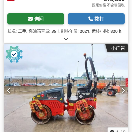
固定价格 不含增值税
询问
拨打
状况:
二手
, 燃油箱容量:
35 l
, 制造年份:
2021
, 运转小时:
820 h
,
小广告