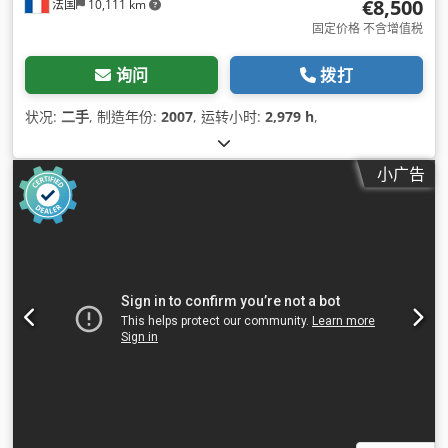
€8,500
法国
10,111 km
固定价格 不含增值税
询问
拨打
状况:
二手
, 制造年份:
2007
, 运转小时:
2,979 h
,
小广告