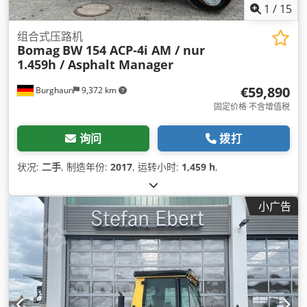
1
/
15
组合式压路机
Bomag
BW 154 ACP-4i AM / nur
1.459h / Asphalt Manager
€59,890
Burghaun
9,372 km
固定价格 不含增值税
询问
拨打
状况:
二手
, 制造年份:
2017
, 运转小时:
1,459 h
,
小广告