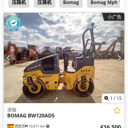
4
压路机
压路机
Bomag
Bomag Mph 122
小广告
1
/
15
滚轴
BOMAG
BW120AD5
€16,500
西班牙
10,611 km