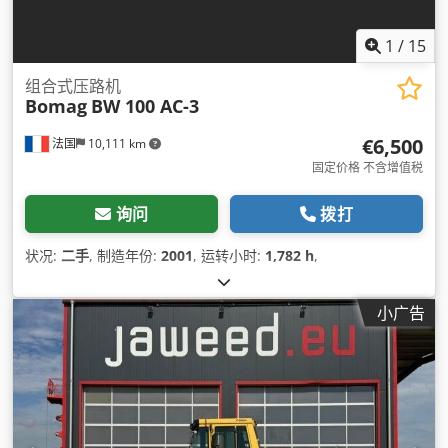
1
/
15
组合式压路机
Bomag
BW 100 AC-3
€6,500
法国
10,111 km
固定价格 不含增值税
询问
拨打
状况:
二手
, 制造年份:
2001
, 运转小时:
1,782 h
,
小广告