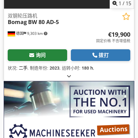
1
/
15
双钢轮压路机
Bomag
BW 80 AD-5
€19,900
德国
9,303 km
固定价格 不含增值税
询问
拨打
状况:
二手
, 制造年份:
2023
, 运转小时:
180 h
,