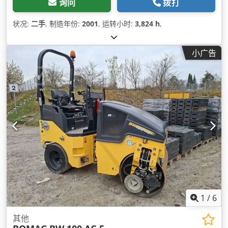
询问
拨打
状况:
二手
, 制造年份:
2001
, 运转小时:
3,824 h
,
小广告
1
/
6
其他