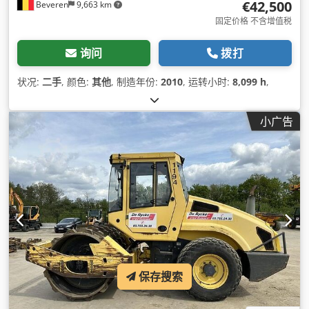
€42,500
Beveren
9,663 km
固定价格 不含增值税
询问
拨打
状况:
二手
, 颜色:
其他
, 制造年份:
2010
, 运转小时:
8,099 h
,
小广告
保存搜索