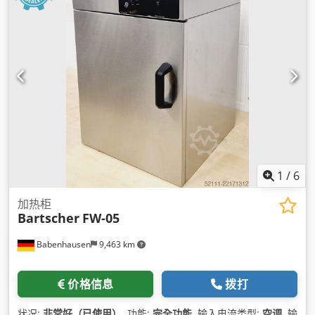
1
/
6
加热柜
Bartscher
FW-05
Babenhausen
9,463 km
价格信息
拨打
状况:
非常好（已使用）
, 功能:
完全功能
, 输入电流类型:
空调
, 输