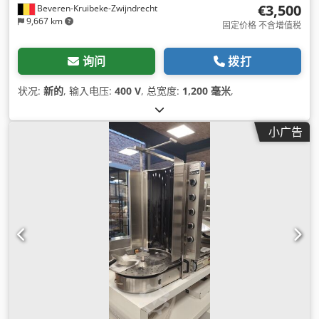
€3,500
Beveren-Kruibeke-Zwijndrecht
9,667 km
固定价格 不含增值税
询问
拨打
状况:
新的
, 输入电压:
400 V
, 总宽度:
1,200 毫米
,
小广告