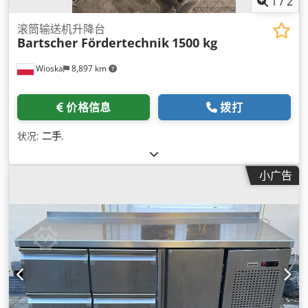
1
/
2
滚筒输送机升降台
Bartscher Fördertechnik
1500 kg
Wioska
8,897 km
价格信息
拨打
状况:
二手
,
小广告