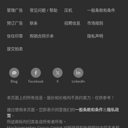
管理广告
常见问题 / 帮助
压机
一般条款和条件
预订广告
联系
招聘信息
市场规则
信任印章
购销合同示本
隐私声明
提交拍卖
Blog
Facebook
X
LinkedIn
本页面上的所有信息、报价和价格均不具约束力，仅供参考！
通过使用本页面，您即表示同意我们的
一般条款和条件
及
隐私政
策
。
所述商标均归其各自所有者所有。
Machineseeker Group GmbH 对所链接的外部网站内容不承担