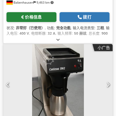
Babenhausen
9,463 km
价格信息
拨打
状况:
非常好（已使用）
, 功能:
完全功能
, 输入电流类型:
三相
, 输
入电压:
400 V
, 电熔断器:
32 A
, 输入频率:
50 赫兹
, 总长度:
900
毫米
, 总宽度:
800 毫米
,
小广告