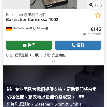
1
/
5
Bartscher咖啡机含配件
Bartscher
Contessa 1002
€145
Pfaffenhofen
9,514 km
VB 不含增值税
询问
拨打
状况:
近乎全新（二手）
, 功能:
完全功能
,
专业团队为我们提供支持，帮助我们将拍卖
机械便捷、高效地以最佳价格成交。
斯特凡·厄廷格，Gläsener + Schmitt GmbH