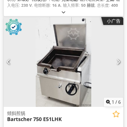
入电压:
230 V
, 电熔断器:
16 A
, 输入频率:
50 赫兹
, 总长度:
400
毫米
, 总宽度:
400 毫米
,
小广告
1
/
6
倾斜煎锅
Bartscher
750 E51LHK