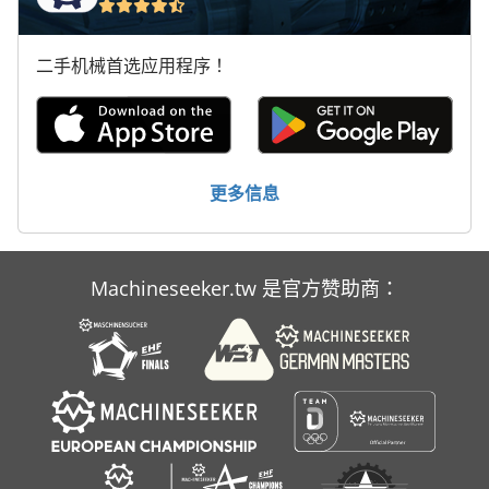
烘焙
二手机械首选应用程序！
烧成炉
碗
芯片桶
更多信息
转炉
退 火炉
Machineseeker.tw 是官方赞助商：
餐巾