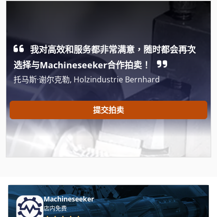
Busch
Herbold
我对高效和服务都非常满意，随时都会再次
Mtbs
选择与Machineseeker合作拍卖！
Papenbrock 处理技术
托马斯·谢尔克勒, Holzindustrie Bernhard
Pasteur
冷库 蒸发 器
提交拍卖
冷锯
各 类
搅拌 碗
搅拌 站
Machineseeker
湿 Bandschleifmaschine
店内免费