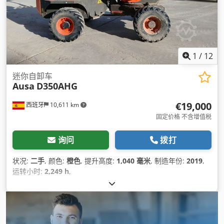
1
/
12
迷你自卸车
Ausa
D350AHG
€19,000
西班牙
10,611 km
固定价格 不含增值税
询问
拨打
状况:
二手
, 颜色:
橙色
, 提升高度:
1,040 毫米
, 制造年份:
2019
,
运转小时:
2,249 h
,