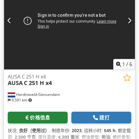
1
/
6
AUSA C 251 H x4
AUSA
C 251 H x4
Hardinxveld-Giessendam
9,591 km
价格信息
拨打
状况:
良好（使用过）
, 制造年份:
2023
, 运转小时:
545 h
, 额定载
荷:
2,500 千克
, 提升高度:
4,300 毫米
, 燃油类型:
柴油
, 桅杆类型: