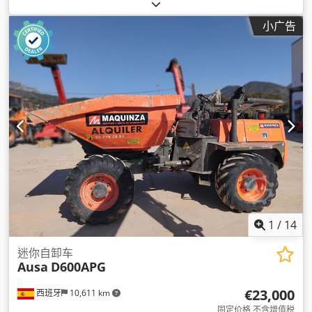
小广告
1
/
14
迷你自卸车
Ausa
D600APG
€23,000
西班牙
10,611 km
固定价格 不含增值税