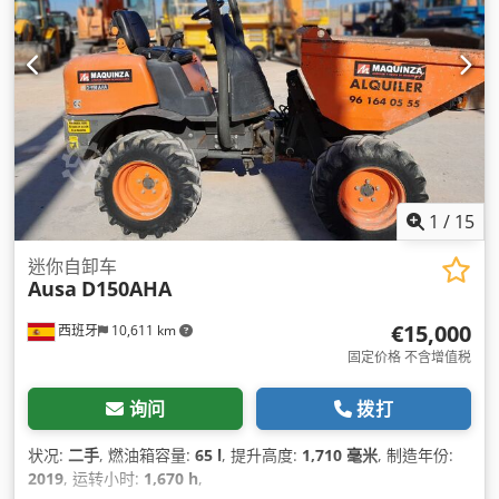
1
/
15
迷你自卸车
Ausa
D150AHA
€15,000
西班牙
10,611 km
固定价格 不含增值税
询问
拨打
状况:
二手
, 燃油箱容量:
65 l
, 提升高度:
1,710 毫米
, 制造年份:
2019
, 运转小时:
1,670 h
,