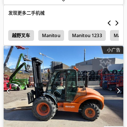
毫米
, 功率:
31 千瓦 (42.15 马力)
, 叉长:
1,150 毫米
, 空载重量:
5,837 千克
, 总长度:
4,540 毫米
, 驱动类型:
Diesel
, 施工宽度:
发现更多二手机械
2,050 毫米
,
3
越野叉车
Manitou
Manitou 1233
Manit
小广告