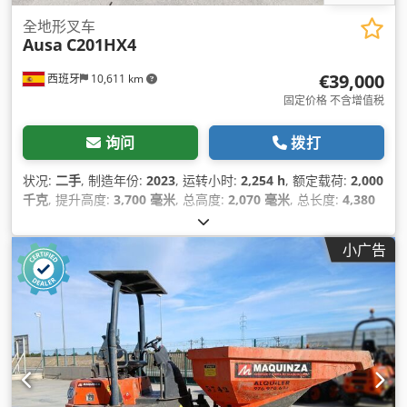
全地形叉车
Ausa
C201HX4
€39,000
西班牙
10,611 km
固定价格 不含增值税
询问
拨打
状况:
二手
, 制造年份:
2023
, 运转小时:
2,254 h
, 额定载荷:
2,000
千克
, 提升高度:
3,700 毫米
, 总高度:
2,070 毫米
, 总长度:
4,380
毫米
, 总宽度:
1,520 毫米
, 设备:
全轮驱动
,
小广告