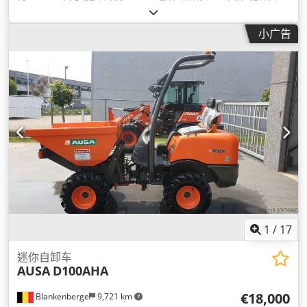
三重式 (triplex)
, 建筑高度:
2,340 毫米
,
小广告
1
/
17
迷你自卸车
AUSA
D100AHA
€18,000
Blankenberge
9,721 km