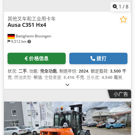
1
/
8
其他叉车和工业用卡车
Ausa
C351 Hx4
Bietigheim-Bissingen
9,512 km
价格信息
拨打
状况:
二手
, 功能:
完全功能
, 制造年份:
2024
, 额定载荷:
3,500 千
克
, 燃油类型:
柴油
, 空载重量:
5,416 千克
, 总长度:
4,540 毫米
,
驱动类型:
Diesel
,
小广告