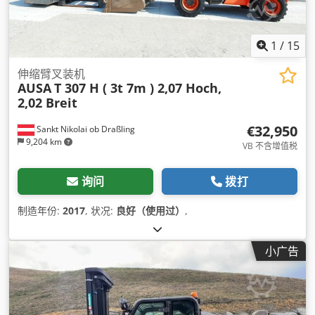
1
/
15
伸缩臂叉装机
AUSA
T 307 H ( 3t 7m ) 2,07 Hoch,
2,02 Breit
€32,950
Sankt Nikolai ob Draßling
9,204 km
VB 不含增值税
询问
拨打
制造年份:
2017
, 状况:
良好（使用过）
,
小广告