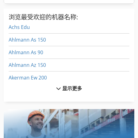
浏览最受欢迎的机器名称:
Achs Edu
Ahlmann As 150
Ahlmann As 90
Ahlmann Az 150
Akerman Ew 200
显示更多
Aks 202
Ammann Av 20
Ausa
Ausa 120 Dh