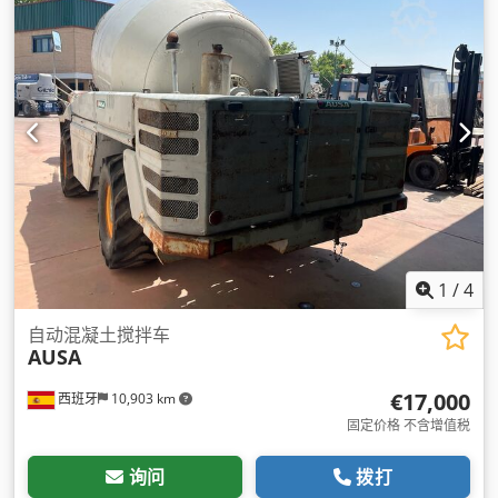
型:
Diesel
, 施工宽度:
1,800 毫米
,
1
/
4
自动混凝土搅拌车
AUSA
€17,000
西班牙
10,903 km
固定价格 不含增值税
询问
拨打