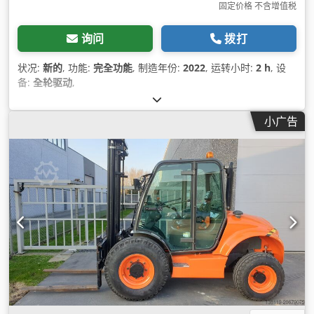
固定价格 不含增值税
询问
拨打
状况:
新的
, 功能:
完全功能
, 制造年份:
2022
, 运转小时:
2 h
, 设
备:
全轮驱动
,
小广告