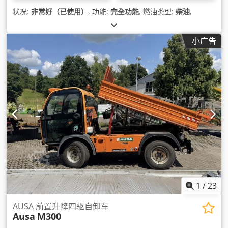
状况:
非常好（已使用）
, 功能:
完全功能
, 燃油类型:
柴油
,
小广告
1
/
23
AUSA 前置升降四驱自卸车
Ausa
M300