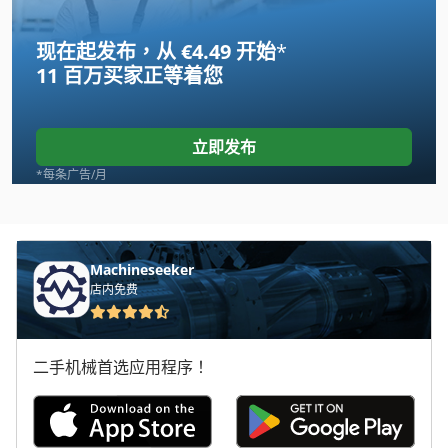
Ausa 150
现在起发布，从 €4.49 开始
*
Ausa 150 Ahg
11 百万买家
正等着您
Ausa 150 Dg
Ausa 150 Dh
立即发布
Ausa 350 Ahg
*每条广告/月
Ausa C 11 M
Ausa Cvh 20
Machineseeker
店内免费
Ausa D 150 Ahg
Ausa T 204 H
二手机械首选应用程序！
Dws 200
Eisele Kms 090