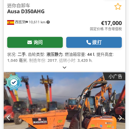
迷你自卸车
Ausa
D350AHG
€17,000
西班牙
10,611 km
固定价格 不含增值税
询问
拨打
状况:
二手
, 齿轮类型:
液压静力
, 燃油箱容量:
44 l
, 提升高度:
1,040 毫米
, 制造年份:
2017
, 运转小时:
3,420 h
,
小广告