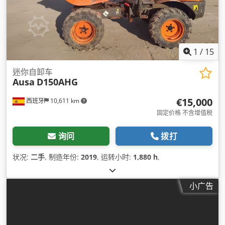
1
/
15
迷你自卸车
Ausa
D150AHG
€15,000
西班牙
10,611 km
固定价格 不含增值税
询问
拨打
状况:
二手
, 制造年份:
2019
, 运转小时:
1,880 h
,
小广告