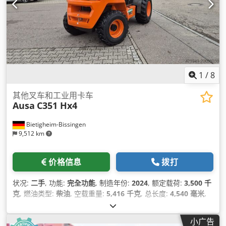
1
/
8
其他叉车和工业用卡车
Ausa
C351 Hx4
Bietigheim-Bissingen
9,512 km
价格信息
拨打
状况:
二手
, 功能:
完全功能
, 制造年份:
2024
, 额定载荷:
3,500 千
克
, 燃油类型:
柴油
, 空载重量:
5,416 千克
, 总长度:
4,540 毫米
,
驱动类型:
Diesel
,
小广告