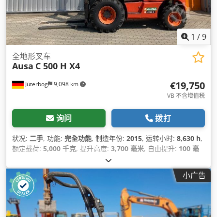
1
/
9
全地形叉车
Ausa
C 500 H X4
€19,750
Jüterbog
9,098 km
VB 不含增值税
询问
拨打
状况:
二手
, 功能:
完全功能
, 制造年份:
2015
, 运转小时:
8,630 h
,
额定载荷:
5,000 千克
, 提升高度:
3,700 毫米
, 自由提升:
100 毫
米
, 燃油类型:
柴油
, 桅杆类型:
单向（Simplex）
, 建筑高度:
2,730 毫米
, 叉架宽度:
1,710 毫米
, 叉长:
1,500 毫米
, 空载重量:
小广告
8,350 千克
, 驱动类型:
Diesel
, 施工宽度:
1,990 毫米
,