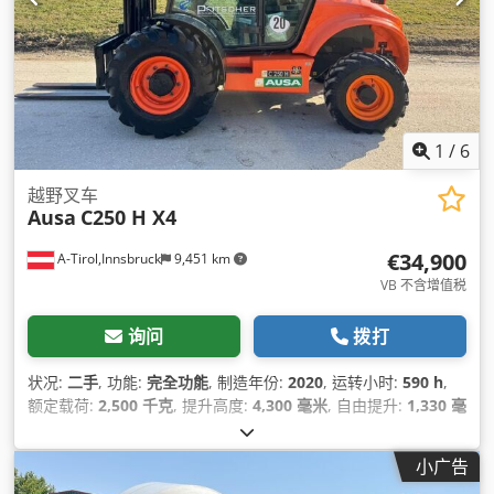
1
/
6
越野叉车
Ausa
C250 H X4
€34,900
A-Tirol,Innsbruck
9,451 km
VB 不含增值税
询问
拨打
状况:
二手
, 功能:
完全功能
, 制造年份:
2020
, 运转小时:
590 h
,
额定载荷:
2,500 千克
, 提升高度:
4,300 毫米
, 自由提升:
1,330 毫
米
, 燃油类型:
柴油
, 桅杆类型:
三重式 (triplex)
, 建筑高度:
2,320
毫米
, 功率:
37 千瓦 (50.31 马力)
, 叉架宽度:
1,600 毫米
, 叉长:
小广告
1,200 毫米
, 空载重量:
4,400 千克
, 总长度:
4,240 毫米
, 驱动类