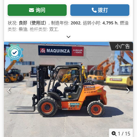
询问
拨打
状况:
良好（使用过）
, 制造年份:
2002
, 运转小时:
4,795 h
, 燃油
类型:
柴油
, 桅杆类型:
双工
,
小广告
1
/
15