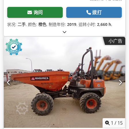
询问
拨打
状况:
二手
, 颜色:
橙色
, 制造年份:
2019
, 运转小时:
2,660 h
,
小广告
1
/
15