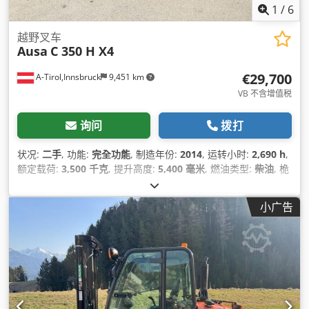
1
/
6
越野叉车
Ausa
C 350 H X4
€29,700
A-Tirol,Innsbruck
9,451 km
VB 不含增值税
询问
拨打
状况:
二手
, 功能:
完全功能
, 制造年份:
2014
, 运转小时:
2,690 h
,
额定载荷:
3,500 千克
, 提升高度:
5,400 毫米
, 燃油类型:
柴油
, 桅
杆类型:
三重式 (triplex)
, 建筑高度:
2,700 毫米
, 功率:
31 千瓦
(42.15 马力)
, 叉长:
1,150 毫米
, 驱动类型:
Diesel
,
小广告