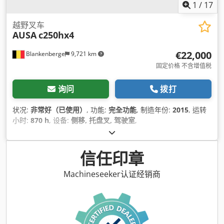
1
/
17
越野叉车
AUSA
c250hx4
€22,000
Blankenberge
9,721 km
固定价格 不含增值税
询问
拨打
状况:
非常好（已使用）
, 功能:
完全功能
, 制造年份:
2015
, 运转
小时:
870 h
, 设备:
侧移, 托盘叉, 驾驶室
,
信任印章
Machineseeker认证经销商