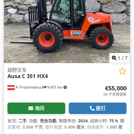
1
/
7
越野叉车
Ausa
C 351 HX4
€55,000
A-Tirol,Innsbruck
9,451 km
VB 不含增值税
询问
拨打
状况:
二手
, 功能:
完全功能
, 制造年份:
2024
, 运转小时:
75 h
, 额
定载荷:
3,500 千克
, 提升高度:
5,400 毫米
, 自由提升:
1,680 毫
米
, 燃油类型:
柴油
, 桅杆类型:
三重式 (triplex)
, 建筑高度:
2,130