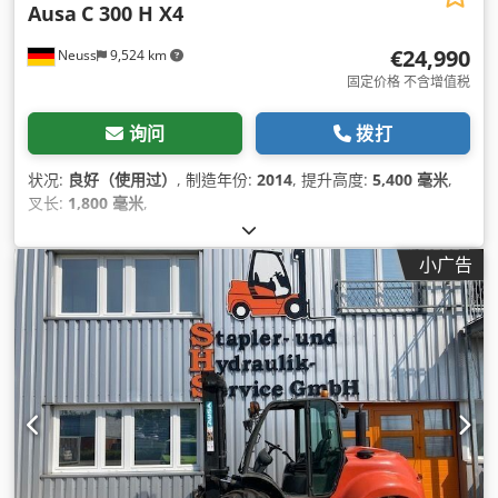
Ausa
C 300 H X4
€24,990
Neuss
9,524 km
固定价格 不含增值税
询问
拨打
状况:
良好（使用过）
, 制造年份:
2014
, 提升高度:
5,400 毫米
,
叉长:
1,800 毫米
,
小广告