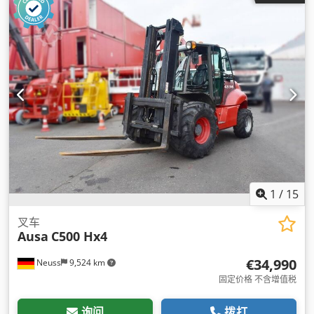
1
/
15
叉车
Ausa
C500 Hx4
€34,990
Neuss
9,524 km
固定价格 不含增值税
询问
拨打