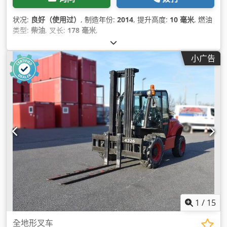
状况:
良好（使用过）
, 制造年份:
2014
, 提升高度:
10 毫米
, 燃油
类型:
柴油
, 叉长:
178 毫米
,
小广告
1
/
15
全地形叉车