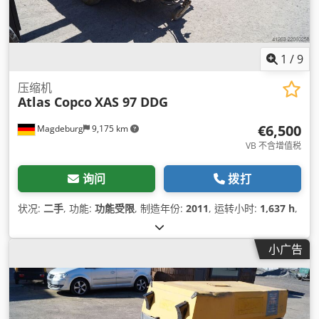
1
/
9
压缩机
Atlas Copco
XAS 97 DDG
€6,500
Magdeburg
9,175 km
VB 不含增值税
询问
拨打
状况:
二手
, 功能:
功能受限
, 制造年份:
2011
, 运转小时:
1,637 h
,
小广告