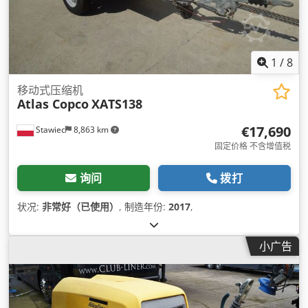
1
/
8
移动式压缩机
Atlas Copco
XATS138
€17,690
Stawiec
8,863 km
固定价格 不含增值税
询问
拨打
状况:
非常好（已使用）
, 制造年份:
2017
,
小广告