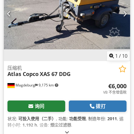
1
/
10
压缩机
Atlas Copco
XAS 67 DDG
€6,000
Magdeburg
9,175 km
VB 不含增值税
询问
拨打
状况:
可投入使用（二手）
, 功能:
功能受限
, 制造年份:
2011
, 运
转小时:
1,192 h
, 设备:
烟尘过滤器
,