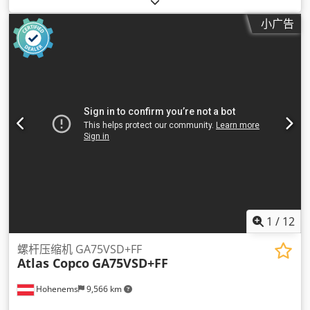
小广告
1
/
12
螺杆压缩机 GA75VSD+FF
Atlas Copco
GA75VSD+FF
Hohenems
9,566 km