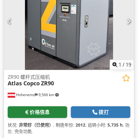
1
/
19
ZR90 螺杆式压缩机
Atlas Copco
ZR90
Hohenems
9,566 km
价格信息
拨打
状况:
非常好（已使用）
, 制造年份:
2012
, 运转小时:
5,735 h
, 功
能:
完全功能
,