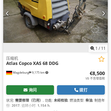
1
/
11
压缩机
Atlas Copco
XAS 68 DDG
€8,500
Magdeburg
9,175 km
VB 不含增值税
询问
拨打
状况:
需要修理（已用）
, 功能:
未经检验
, 燃油类型:
柴油
, 制造年
份:
2017
, 运转小时:
1,154 h
,