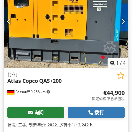
1
/
4
其他
Atlas Copco
QAS+200
€44,900
Passau
9,258 km
固定价格 不含增值税
询问
拨打
状况:
二手
, 制造年份:
2022
, 运转小时:
3,242 h
,