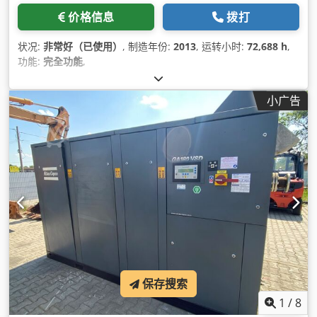
价格信息
拨打
状况:
非常好（已使用）
, 制造年份:
2013
, 运转小时:
72,688 h
,
功能:
完全功能
,
小广告
保存搜索
1
/
8