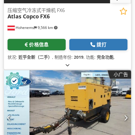
压缩空气冷冻式干燥机 FX6
Atlas Copco
FX6
Hohenems
9,566 km
价格信息
拨打
状况:
近乎全新（二手）
, 制造年份:
2019
, 功能:
完全功能
,
小广告