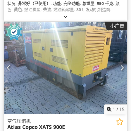
状况:
非常好（已使用）
, 功能:
完全功能
, 总重量:
950 千克
, 颜
色:
黄色
, 燃油类型:
柴油
, 燃油箱容量:
80 l
, 发动机制造商:
Deutz D2011L03
, 总长度:
3,740 毫米
, 总宽度:
1,410 毫米
, 总高
度:
1,360 毫米
, 功率:
36 千瓦 (48.95 马力)
, 体积流量:
318 立方
小广告
米/小时
, 工作压力:
7 横杆
, 压力（最小）:
4 横杆
, 压力（最大）:
8.5 横杆
, 噪音水平:
98 分贝 (dB)
, 制造年份:
2016
, 运转小时:
1,190 h
, 下次检验 (TÜV):
04/2025
, 机器/车辆编号:
APP418299
,
设备:
UVV安全检查
,
1
/
15
空气压缩机
Atlas Copco
XATS 900E