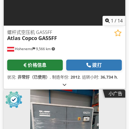
1
/
14
螺杆式空压机 GA55FF
Atlas Copco
GA55FF
Hohenems
9,566 km
价格信息
拨打
状况:
非常好（已使用）
, 制造年份:
2012
, 运转小时:
36,734 h
,
小广告