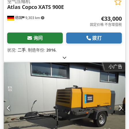
空气压缩机
Atlas Copco
XATS 900E
€33,000
德国
9,303 km
固定价格 不含增值税
询问
拨打
状况:
二手
, 制造年份:
2016
,
小广告