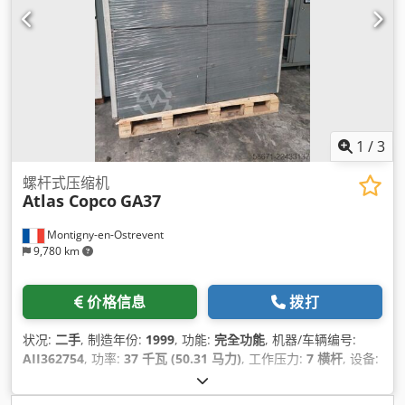
1
/
3
螺杆式压缩机
Atlas Copco
GA37
Montigny-en-Ostrevent
9,780 km
价格信息
拨打
状况:
二手
, 制造年份:
1999
, 功能:
完全功能
, 机器/车辆编号:
AII362754
, 功率:
37 千瓦 (50.31 马力)
, 工作压力:
7 横杆
, 设备:
压缩机, 压缩空气系统, 铭牌可用
,