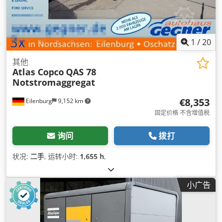
1
/
20
其他
Atlas Copco
QAS 78
Notstromaggregat
€8,353
Eilenburg
9,152 km
固定价格 不含增值税
询问
拨打
状况:
二手
, 运转小时:
1,655 h
,
小广告