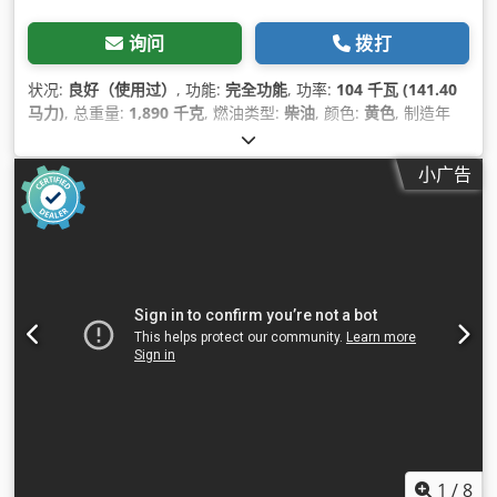
询问
拨打
状况:
良好（使用过）
, 功能:
完全功能
, 功率:
104 千瓦 (141.40
马力)
, 总重量:
1,890 千克
, 燃油类型:
柴油
, 颜色:
黄色
, 制造年
份:
2016
, 运转小时:
3,735 h
, 工作压力:
12 横杆
, 机器/车辆编号:
APP402997
,
小广告
1
/
8