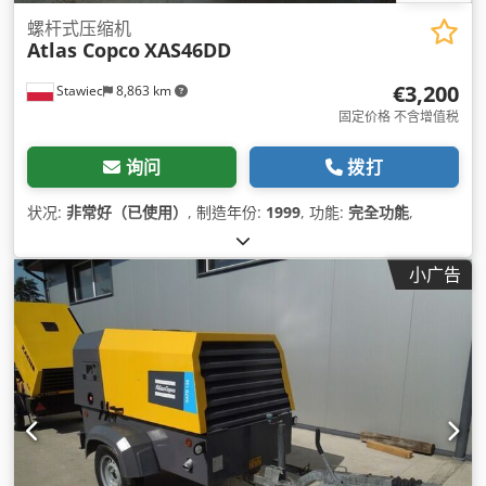
螺杆式压缩机
Atlas Copco
XAS46DD
€3,200
Stawiec
8,863 km
固定价格 不含增值税
询问
拨打
状况:
非常好（已使用）
, 制造年份:
1999
, 功能:
完全功能
,
小广告