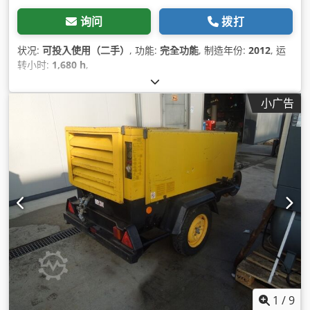
询问
拨打
状况:
可投入使用（二手）
, 功能:
完全功能
, 制造年份:
2012
, 运
转小时:
1,680 h
,
小广告
1
/
9