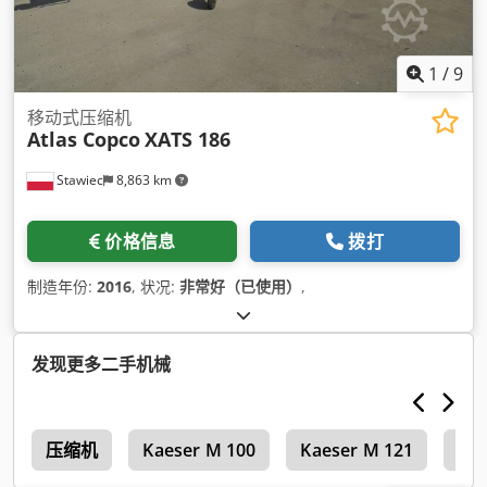
1
/
9
移动式压缩机
Atlas Copco
XATS 186
Stawiec
8,863 km
价格信息
拨打
制造年份:
2016
, 状况:
非常好（已使用）
,
发现更多二手机械
机
压缩机
Kaeser M 100
Kaeser M 121
Kae