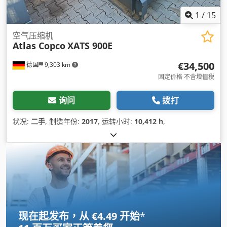
1
/
15
空气压缩机
Atlas Copco
XATS 900E
€34,500
德国
9,303 km
固定价格 不含增值税
询问
拨打
状况:
二手
, 制造年份:
2017
, 运转小时:
10,412 h
,
现在起发布，从 €4.49 开始
*