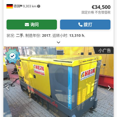
€34,500
德国
9,303 km
固定价格 不含增值税
询问
拨打
状况:
二手
, 制造年份:
2017
, 运转小时:
13,310 h
,
小广告