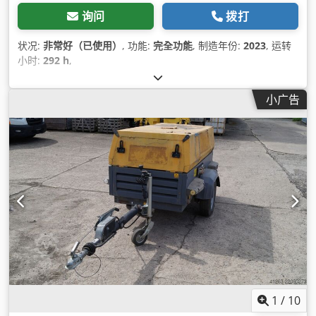
询问
拨打
状况:
非常好（已使用）
, 功能:
完全功能
, 制造年份:
2023
, 运转
小时:
292 h
,
小广告
1
/
10