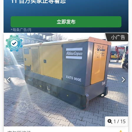
11 百万买家
正等着您
立即发布
*每条广告/月
小广告
1
/
15