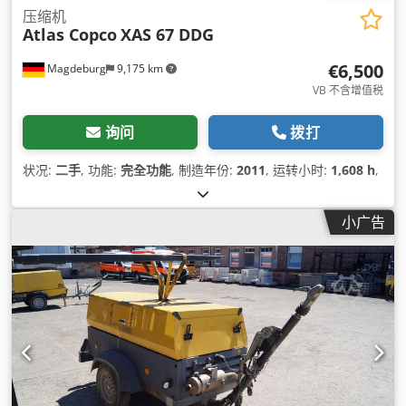
压缩机
Atlas Copco
XAS 67 DDG
€6,500
Magdeburg
9,175 km
VB 不含增值税
询问
拨打
状况:
二手
, 功能:
完全功能
, 制造年份:
2011
, 运转小时:
1,608 h
,
小广告