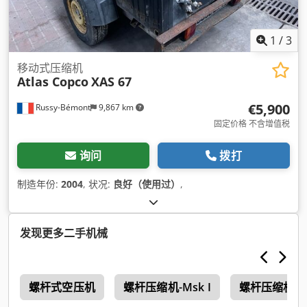
1
/
3
移动式压缩机
Atlas Copco
XAS 67
€5,900
Russy-Bémont
9,867 km
固定价格 不含增值税
询问
拨打
制造年份:
2004
, 状况:
良好（使用过）
,
发现更多二手机械
机
螺杆式空压机
螺杆压缩机-Msk I
螺杆压缩机