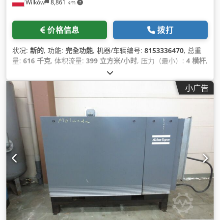
Wilków
8,861 km
价格信息
拨打
状况:
新的
, 功能:
完全功能
, 机器/车辆编号:
8153336470
, 总重
量:
616 千克
, 体积流量:
399 立方米/小时
, 压力（最小）:
4 横杆
,
压力（最大）:
13 横杆
, 噪音水平:
67 分贝 (dB)
, 冷却类型:
空气
,
设备:
冷冻式干燥机, 文档 / 手册, 铭牌可用
,
小广告