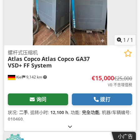
1
/
1
螺杆式压缩机
Atlas Copco
Atlas Copco GA37
VSD+ FF System
€15,000
Kiel
9,142 km
€25,000
VB 不含增值税
询问
拨打
状况:
二手
, 运转小时:
12,100 h
, 功能:
完全功能
, 机器/车辆编号:
010460
,
小广告