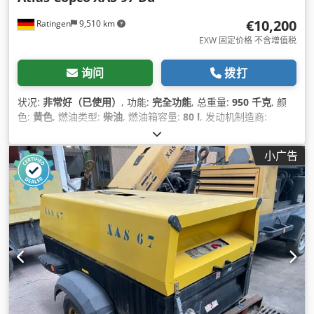
€10,200
Ratingen
9,510 km
EXW 固定价格 不含增值税
询问
拨打
状况:
非常好（已使用）
, 功能:
完全功能
, 总重量:
950 千克
, 颜
色:
黄色
, 燃油类型:
柴油
, 燃油箱容量:
80 l
, 发动机制造商:
Deutz D2011L03
, 总长度:
3,740 毫米
, 总宽度:
1,410 毫米
, 总高
度:
1,360 毫米
, 功率:
36 千瓦 (48.95 马力)
, 体积流量:
318 立方
小广告
米/小时
, 工作压力:
7 横杆
, 压力（最小）:
4 横杆
, 压力（最大）:
8.5 横杆
, 噪音水平:
98 分贝 (dB)
, 制造年份:
2016
, 运转小时:
1,190 h
, 下次检验 (TÜV):
04/2025
, 机器/车辆编号:
APP418299
,
设备:
UVV安全检查
,