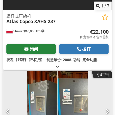
1
/
7
螺杆式压缩机
Atlas Copco
XAHS 237
€22,100
Stawiec
8,863 km
固定价格 不含增值税
询问
拨打
状况:
非常好（已使用）
, 制造年份:
2008
, 功能:
完全功能
,
小广告