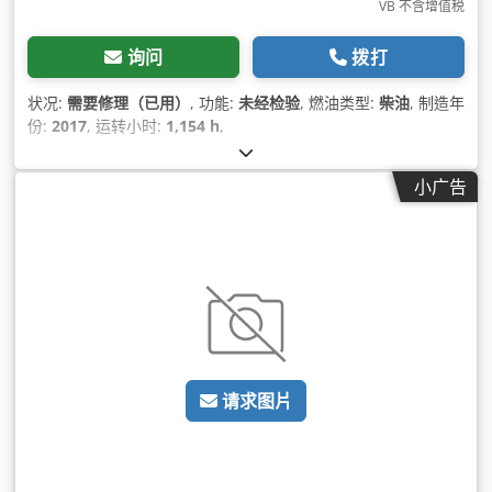
VB 不含增值税
询问
拨打
状况:
需要修理（已用）
, 功能:
未经检验
, 燃油类型:
柴油
, 制造年
份:
2017
, 运转小时:
1,154 h
,
小广告
请求图片