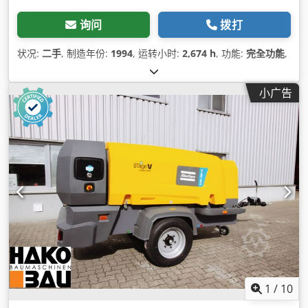
询问
拨打
状况:
二手
, 制造年份:
1994
, 运转小时:
2,674 h
, 功能:
完全功能
,
小广告
1
/
10