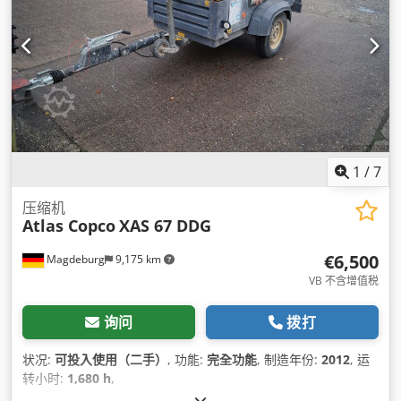
1
/
7
压缩机
Atlas Copco
XAS 67 DDG
€6,500
Magdeburg
9,175 km
VB 不含增值税
询问
拨打
状况:
可投入使用（二手）
, 功能:
完全功能
, 制造年份:
2012
, 运
转小时:
1,680 h
,