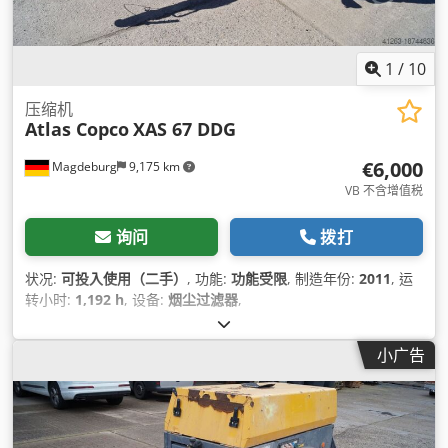
1
/
10
压缩机
Atlas Copco
XAS 67 DDG
€6,000
Magdeburg
9,175 km
VB 不含增值税
询问
拨打
状况:
可投入使用（二手）
, 功能:
功能受限
, 制造年份:
2011
, 运
转小时:
1,192 h
, 设备:
烟尘过滤器
,
小广告