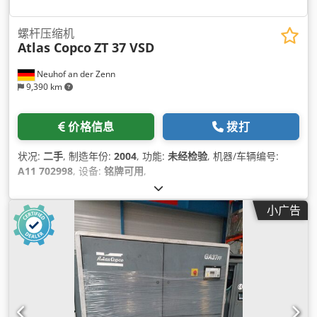
螺杆压缩机
Atlas Copco
ZT 37 VSD
Neuhof an der Zenn
9,390 km
价格信息
拨打
状况:
二手
, 制造年份:
2004
, 功能:
未经检验
, 机器/车辆编号:
A11 702998
, 设备:
铭牌可用
,
小广告