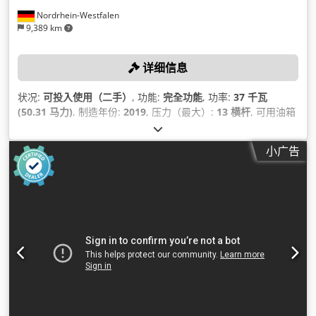
Nordrhein-Westfalen
9,389 km
详细信息
状况:
可投入使用（二手）
, 功能:
完全功能
, 功率:
37 千瓦
(50.31 马力)
, 制造年份:
2019
, 压力（最大）:
13 横杆
, 可用油箱
容量:
1,500 l
, 最大转速:
3,800 转/分
, 体积流量:
475.2 立方米/
小时
, 机器/车辆编号:
API866497
,
小广告