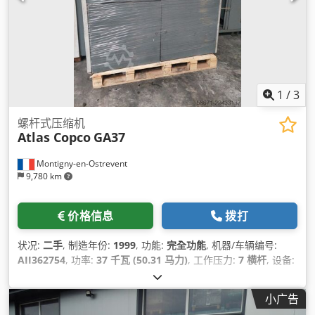
1
/
3
螺杆式压缩机
Atlas Copco
GA37
Montigny-en-Ostrevent
9,780 km
价格信息
拨打
状况:
二手
, 制造年份:
1999
, 功能:
完全功能
, 机器/车辆编号:
AII362754
, 功率:
37 千瓦 (50.31 马力)
, 工作压力:
7 横杆
, 设备:
压缩机, 压缩空气系统, 铭牌可用
,
小广告