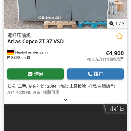
1
/
3
螺杆压缩机
Atlas Copco
ZT 37 VSD
€4,900
Neuhof an der Zenn
9,390 km
VB 无法开具增值税发票
询问
拨打
状况:
二手
, 制造年份:
2004
, 功能:
未经检验
, 机器/车辆编号:
A11 702998
, 设备:
铭牌可用
,
小广告