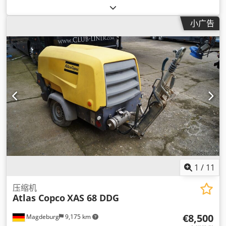
V
,
小广告
1
/
11
压缩机
Atlas Copco
XAS 68 DDG
€8,500
Magdeburg
9,175 km