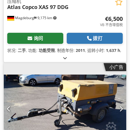
压缩机
Atlas Copco
XAS 97 DDG
€6,500
Magdeburg
9,175 km
VB 不含增值税
询问
拨打
状况:
二手
, 功能:
功能受限
, 制造年份:
2011
, 运转小时:
1,637 h
,
小广告