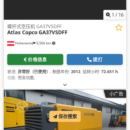
1
/
16
螺杆式空压机 GA37VSDFF
Atlas Copco
GA37VSDFF
Hohenems
9,566 km
价格信息
拨打
状况:
非常好（已使用）
, 制造年份:
2012
, 运转小时:
72,651 h
,
功能:
完全功能
,
小广告
保存搜索