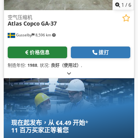
1
/
6
空气压缩机
Atlas Copco
GA-37
Gusselby
8,596 km
价格信息
拨打
制造年份:
1988
, 状况:
良好（使用过）
,
现在起发布，从 €4.49 开始
*
11 百万买家
正等着您