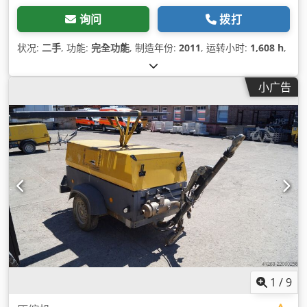
询问
拨打
状况:
二手
, 功能:
完全功能
, 制造年份:
2011
, 运转小时:
1,608 h
,
小广告
1
/
9