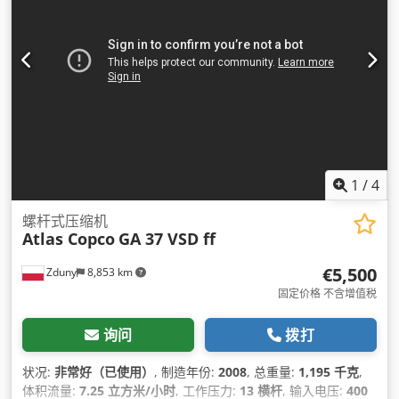
1
/
4
螺杆式压缩机
Atlas Copco
GA 37 VSD ff
€5,500
Zduny
8,853 km
固定价格 不含增值税
询问
拨打
状况:
非常好（已使用）
, 制造年份:
2008
, 总重量:
1,195 千克
,
体积流量:
7.25 立方米/小时
, 工作压力:
13 横杆
, 输入电压:
400