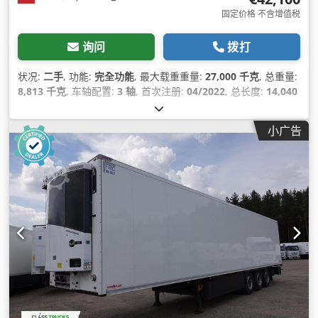
固定价格 不含增值税
询问
拨打
状况:
二手
, 功能:
完全功能
, 最大载重重量:
27,000 千克
, 总重量:
8,813 千克
, 车轴配置:
3 轴
, 首次注册:
04/2022
, 总长度:
14,040
毫米
, 总宽度:
2,600 毫米
, 悬挂系统:
空气
, 颜色:
白色
, 制造年份:
2022
, 设备:
制冷单元, 动力转向, 完整保养记录
,
小广告