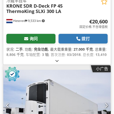
冷藏半挂车
KRONE
SDR D-Deck FP 45
ThermoKing SLXi 300 LA
€20,600
Heteren
9,533 km
固定价格 不含增值税
询问
拨打
状况:
二手
, 功能:
完全功能
, 最大载重重量:
27,000 千克
, 总重量:
8,806 千克
, 车轴配置:
3 轴
, 首次注册:
03/2018
, 总长度:
13,410
毫米
, 总宽度:
2,490 毫米
, 悬挂系统:
空气
, 颜色:
白色
, 制造年份:
2018
, 设备:
制冷单元, 动力转向, 完整保养记录
,
小广告