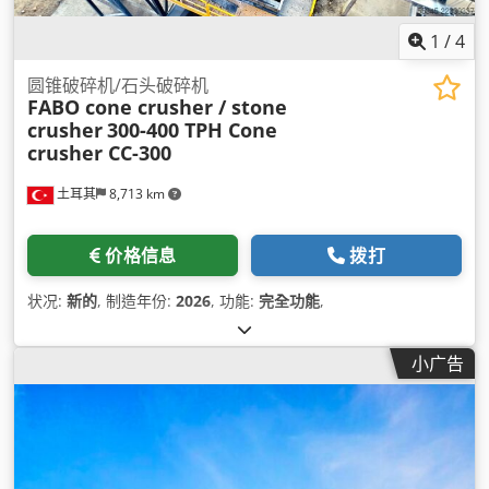
1
/
4
圆锥破碎机/石头破碎机
FABO cone crusher / stone
crusher
300-400 TPH Cone
crusher CC-300
土耳其
8,713 km
价格信息
拨打
状况:
新的
, 制造年份:
2026
, 功能:
完全功能
,
小广告