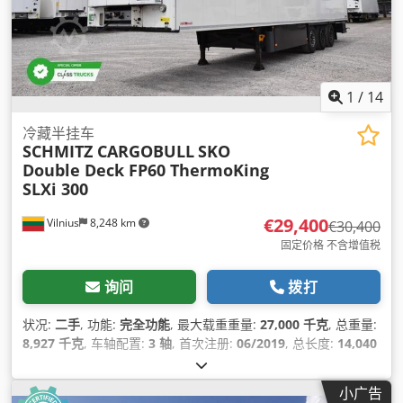
1
/
14
冷藏半挂车
SCHMITZ CARGOBULL
SKO
Double Deck FP60 ThermoKing
SLXi 300
€29,400
Vilnius
8,248 km
€30,400
固定价格 不含增值税
询问
拨打
状况:
二手
, 功能:
完全功能
, 最大载重重量:
27,000 千克
, 总重量:
8,927 千克
, 车轴配置:
3 轴
, 首次注册:
06/2019
, 总长度:
14,040
毫米
, 总宽度:
2,600 毫米
, 悬挂系统:
空气
, 颜色:
白色
, 制造年份:
2019
, 设备:
制冷单元, 动力转向, 完整保养记录
,
小广告