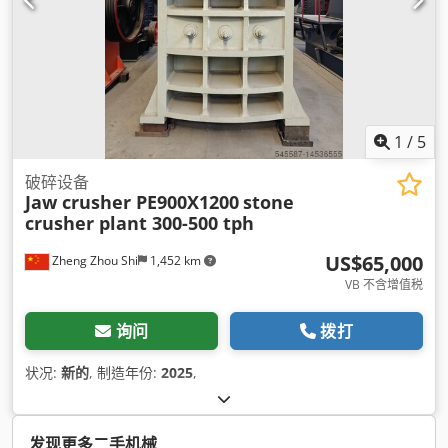
1
/
5
破碎设备
Jaw crusher PE900X1200
stone
crusher plant 300-500 tph
US$65,000
Zheng Zhou Shi
1,452 km
VB 不含增值税
询问
拨打
状况:
新的
, 制造年份:
2025
,
发现更多二手机械