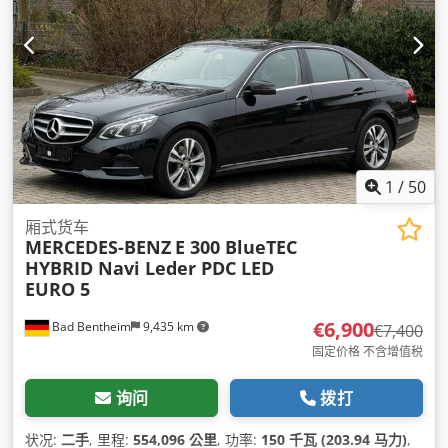
1
/
50
厢式货车
MERCEDES-BENZ
E 300 BlueTEC
HYBRID Navi Leder PDC LED
EURO 5
€6,900
Bad Bentheim
9,435 km
€7,400
固定价格 不含增值税
询问
拨打
状况:
二手
, 里程:
554,096 公里
, 功率:
150 千瓦 (203.94 马力)
,