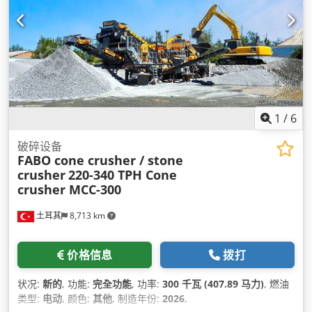
1
/
6
破碎设备
FABO cone crusher / stone
crusher
220-340 TPH Cone
crusher MCC-300
土耳其
8,713 km
价格信息
拨打
状况:
新的
, 功能:
完全功能
, 功率:
300 千瓦 (407.89 马力)
, 燃油
类型:
电动
, 颜色:
其他
, 制造年份:
2026
,