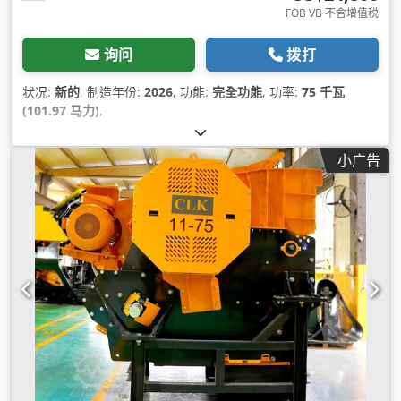
FOB VB 不含增值税
询问
拨打
状况:
新的
, 制造年份:
2026
, 功能:
完全功能
, 功率:
75 千瓦
(101.97 马力)
,
小广告