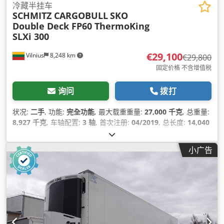
冷藏半挂车
SCHMITZ CARGOBULL
SKO
Double Deck FP60 ThermoKing
SLXi 300
€29,100
Vilnius
8,248 km
€29,800
固定价格 不含增值税
询问
拨打
状况:
二手
, 功能:
完全功能
, 最大载重重量:
27,000 千克
, 总重量:
8,927 千克
, 车轴配置:
3 轴
, 首次注册:
04/2019
, 总长度:
14,040
毫米
, 总宽度:
2,600 毫米
, 悬挂系统:
空气
, 颜色:
白色
, 制造年份:
2019
, 设备:
制冷单元, 动力转向, 完整保养记录
,
小广告