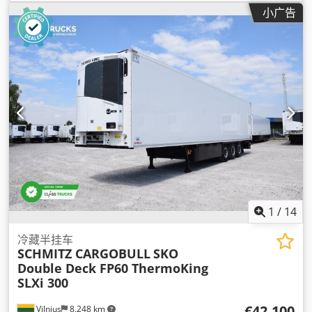
2020
, 设备:
制冷单元, 动力转向, 完整保养记录
,
小广告
1
/
14
冷藏半挂车
SCHMITZ CARGOBULL
SKO
Double Deck FP60 ThermoKing
SLXi 300
€42,100
Vilnius
8,248 km