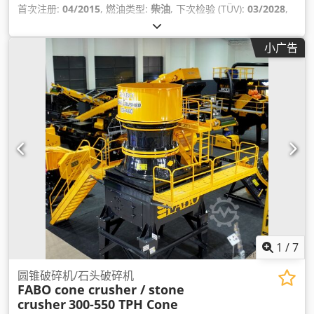
首次注册:
04/2015
, 燃油类型:
柴油
, 下次检验 (TÜV):
03/2028
,
颜色:
黑色
, 齿轮类型:
自动
, 排放等级:
欧 5
, 座位数量:
5
, 设备:
中央锁, 导航系统, 烟尘过滤器, 电子稳定程序 (ESP), 空调, 防抱
小广告
死制动系统 (ABS), 防盗系统（Immobilizer）
,
1
/
7
圆锥破碎机/石头破碎机
FABO cone crusher / stone
crusher
300-550 TPH Cone