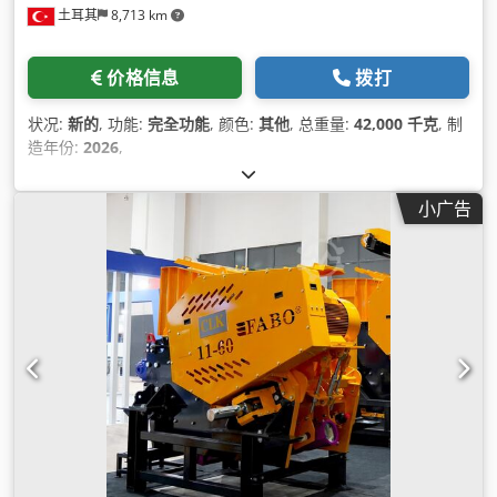
土耳其
8,713 km
价格信息
拨打
状况:
新的
, 功能:
完全功能
, 颜色:
其他
, 总重量:
42,000 千克
, 制
造年份:
2026
,
小广告