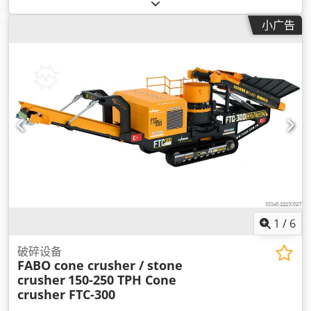
小广告
1
/
6
破碎设备
FABO cone crusher / stone
crusher
150-250 TPH Cone
crusher FTC-300