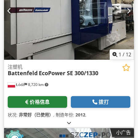
1
/
12
注塑机
Battenfeld
EcoPower SE 300/1330
Łódź
8,720 km
价格信息
拨打
状况:
非常好（已使用）
, 制造年份:
2012
,
小广告