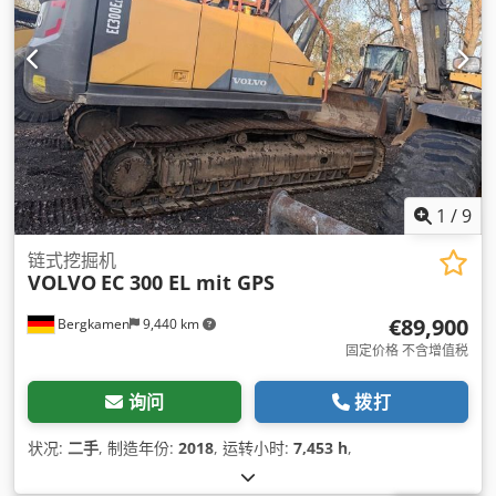
1
/
9
链式挖掘机
VOLVO
EC 300 EL mit GPS
€89,900
Bergkamen
9,440 km
固定价格 不含增值税
询问
拨打
状况:
二手
, 制造年份:
2018
, 运转小时:
7,453 h
,