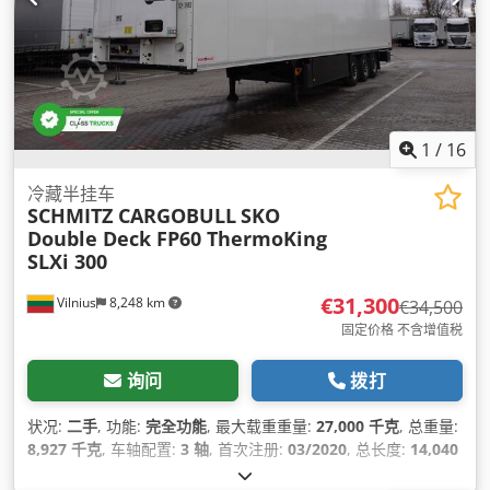
1
/
16
冷藏半挂车
SCHMITZ CARGOBULL
SKO
Double Deck FP60 ThermoKing
SLXi 300
€31,300
Vilnius
8,248 km
€34,500
固定价格 不含增值税
询问
拨打
状况:
二手
, 功能:
完全功能
, 最大载重重量:
27,000 千克
, 总重量:
8,927 千克
, 车轴配置:
3 轴
, 首次注册:
03/2020
, 总长度:
14,040
毫米
, 总宽度:
2,600 毫米
, 悬挂系统:
空气
, 颜色:
白色
, 制造年份: