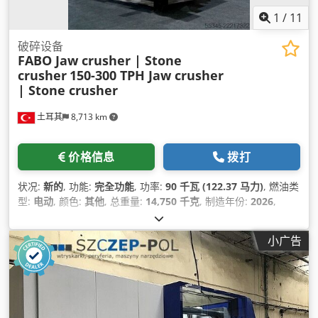
1
/
11
破碎设备
FABO Jaw crusher | Stone
crusher
150-300 TPH Jaw crusher
| Stone crusher
土耳其
8,713 km
价格信息
拨打
状况:
新的
, 功能:
完全功能
, 功率:
90 千瓦 (122.37 马力)
, 燃油类
型:
电动
, 颜色:
其他
, 总重量:
14,750 千克
, 制造年份:
2026
,
小广告