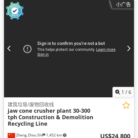
小广告
1
/
6
建筑垃圾/废物回收线
jaw cone crusher plant 30-300
tph
Construction & Demolition
Recycling Line
US$24,800
Zheng Zhou Shi
1,452 km