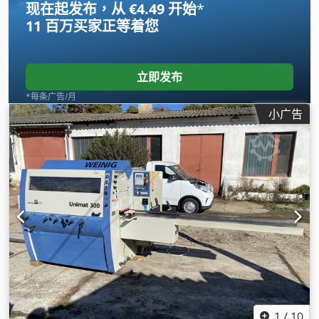
现在起发布，从 €4.49 开始
*
11 百万买家
正等着您
立即发布
*每条广告/月
小广告
1
/
10