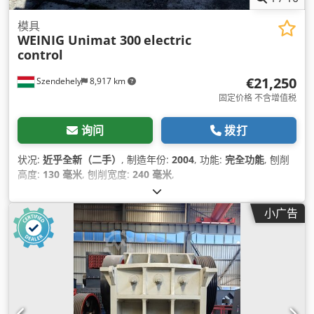
模具
WEINIG Unimat 300
electric
control
€21,250
Szendehely
8,917 km
固定价格 不含增值税
询问
拨打
状况:
近乎全新（二手）
, 制造年份:
2004
, 功能:
完全功能
, 刨削
高度:
130 毫米
, 刨削宽度:
240 毫米
,
小广告