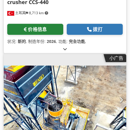
crusher CCS-440
土耳其
8,713 km
价格信息
拨打
状况:
新的
, 制造年份:
2026
, 功能:
完全功能
,
小广告