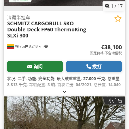
1
/
17
冷藏半挂车
SCHMITZ CARGOBULL
SKO
Double Deck FP60 ThermoKing
SLXi 300
€38,100
Vilnius
8,248 km
固定价格 不含增值税
询问
拨打
状况:
二手
, 功能:
完全功能
, 最大载重重量:
27,000 千克
, 总重量:
8,813 千克
, 车轴配置:
3 轴
, 首次注册:
04/2021
, 总长度:
14,040
毫米
, 总宽度:
2,600 毫米
, 悬挂系统:
空气
, 颜色:
白色
, 制造年份:
2021
, 设备:
制冷单元, 动力转向, 完整保养记录
,
小广告