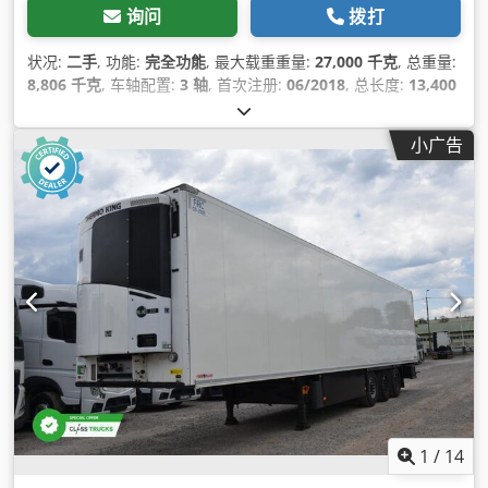
询问
拨打
状况:
二手
, 功能:
完全功能
, 最大载重重量:
27,000 千克
, 总重量:
8,806 千克
, 车轴配置:
3 轴
, 首次注册:
06/2018
, 总长度:
13,400
毫米
, 总宽度:
2,460 毫米
, 悬挂系统:
空气
, 颜色:
白色
, 制造年份:
2018
, 设备:
制冷单元, 动力转向, 完整保养记录
,
小广告
1
/
14