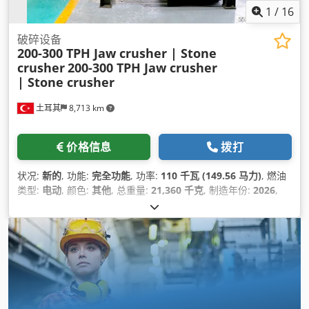
1
/
16
破碎设备
200-300 TPH Jaw crusher | Stone
crusher
200-300 TPH Jaw crusher
| Stone crusher
土耳其
8,713 km
价格信息
拨打
状况:
新的
, 功能:
完全功能
, 功率:
110 千瓦 (149.56 马力)
, 燃油
类型:
电动
, 颜色:
其他
, 总重量:
21,360 千克
, 制造年份:
2026
,