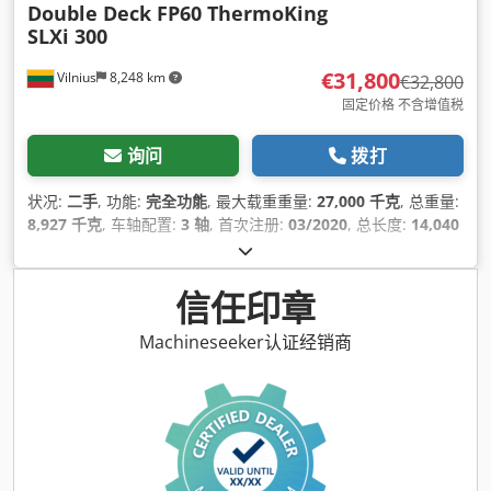
Double Deck FP60 ThermoKing
SLXi 300
€31,800
Vilnius
8,248 km
€32,800
固定价格 不含增值税
询问
拨打
状况:
二手
, 功能:
完全功能
, 最大载重重量:
27,000 千克
, 总重量:
8,927 千克
, 车轴配置:
3 轴
, 首次注册:
03/2020
, 总长度:
14,040
毫米
, 总宽度:
2,600 毫米
, 悬挂系统:
空气
, 颜色:
白色
, 制造年份:
2020
, 设备:
制冷单元, 动力转向, 完整保养记录
,
信任印章
Machineseeker认证经销商