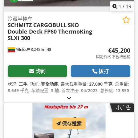
1
/
19
冷藏半挂车
SCHMITZ CARGOBULL
SKO
Double Deck FP60 ThermoKing
SLXi 300
€45,200
Vilnius
8,248 km
固定价格 不含增值税
询问
拨打
状况:
二手
, 功能:
完全功能
, 最大载重重量:
27,000 千克
, 总重量:
8,649 千克
, 车轴配置:
3 轴
, 首次注册:
04/2023
, 总长度:
13,550
毫米
, 总宽度:
2,600 毫米
, 悬挂系统:
空气
, 颜色:
白色
, 制造年份:
2023
, 设备:
制冷单元, 动力转向, 完整保养记录
,
小广告
保存搜索