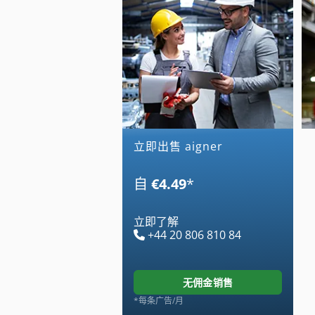
立即出售 aigner
自
€4.49
*
立即了解
+44 20 806 810 84
无佣金销售
*每条广告/月