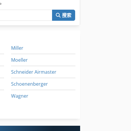
。
搜索
Miller
Moeller
Schneider Airmaster
Schoenenberger
Wagner
各 类
规模