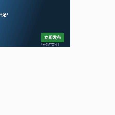
 开始
*
立即发布
*每条广告/月