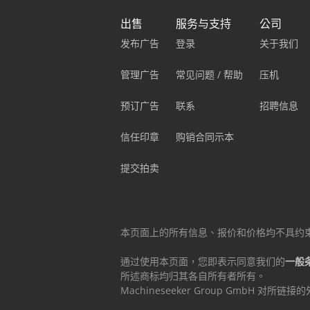
出售
服务与支持
公司
发布广告
登录
关于我们
管理广告
常见问题 / 帮助
压机
预订广告
联系
招聘信息
信任印章
购销合同示本
提交拍卖
本页面上的所有信息、报价和价格均不具约
通过使用本页面，您即表示同意我们的
一般
所述商标均归其各自所有者所有。
Machineseeker Group GmbH 