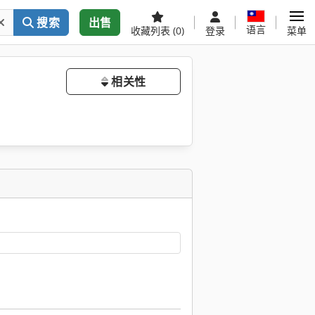
搜索
出售
语言
收藏列表
(0)
登录
菜单
相关性