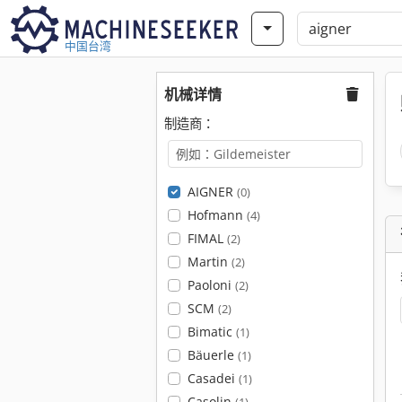
中国台湾
机械详情
制造商：
AIGNER
(0)
Hofmann
(4)
FIMAL
(2)
Martin
(2)
Paoloni
(2)
SCM
(2)
Bimatic
(1)
Bäuerle
(1)
Casadei
(1)
Casolin