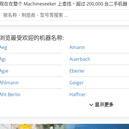
现在在整个 Machineseeker 上查找，超过 200,000 台二手机器
浏览最受欢迎的机器名称:
Aeg
Amann
Agi
Auerbach
Agie
Eberlei
Ahlmann
Geiger
Aht Berlin
Haffner
显示更多
Aigner Centrex
Kockerling Allrounder
Aigner Contermax
Maier