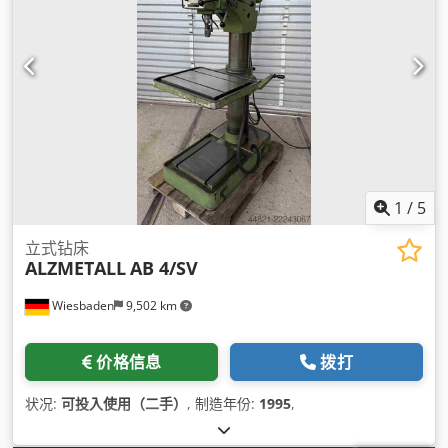
1
/
5
立式钻床
ALZMETALL
AB 4/SV
Wiesbaden
9,502 km
价格信息
拨打
状况:
可投入使用（二手）
, 制造年份:
1995
,