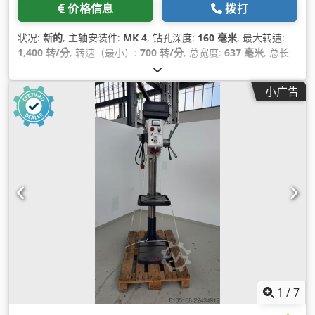
价格信息
拨打
状况:
新的
, 主轴安装件:
MK 4
, 钻孔深度:
160 毫米
, 最大转速:
1,400 转/分
, 转速（最小）:
700 转/分
, 总宽度:
637 毫米
, 总长
度:
1,096 毫米
, 总高度:
2,120 毫米
, 设备:
文档 / 手册
,
小广告
1
/
7