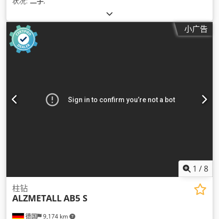
状况:
二手
,
小广告
1
/
8
柱钻
ALZMETALL
AB5 S
德国
9,174 km