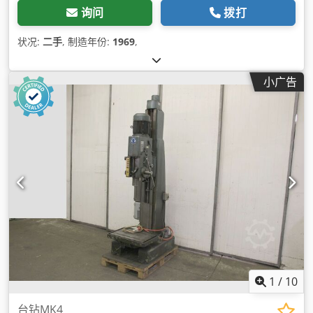
询问
拨打
状况:
二手
, 制造年份:
1969
,
小广告
1
/
10
台钻MK4