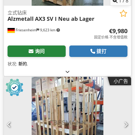
1
/
8
立式钻床
Alzmetall
AX3 SV I Neu ab Lager
€9,980
Friesenheim
9,623 km
固定价格 不含增值税
询问
拨打
状况:
新的
,
小广告