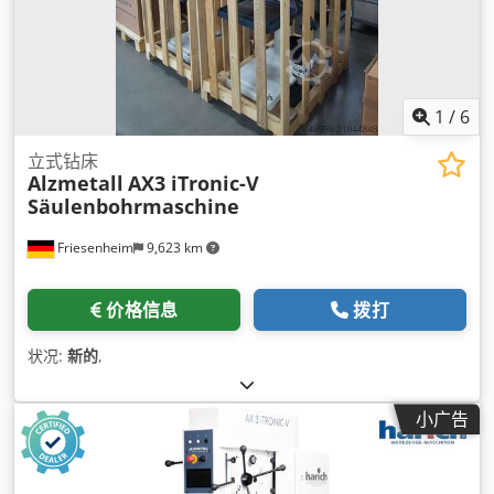
1
/
6
立式钻床
Alzmetall
AX3 iTronic-V
Säulenbohrmaschine
Friesenheim
9,623 km
价格信息
拨打
状况:
新的
,
小广告