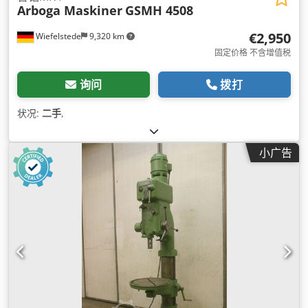
Arboga Maskiner
GSMH 4508
€2,950
Wiefelstede
9,320 km
固定价格 不含增值税
询问
拨打
状况:
二手
,
小广告