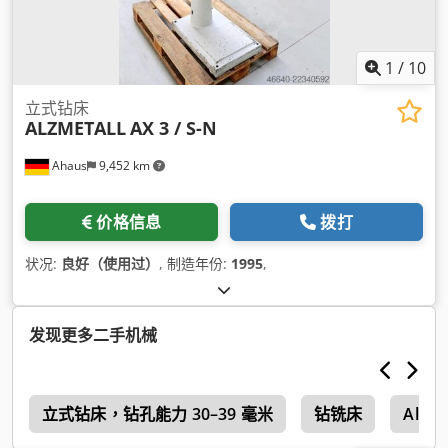
1
/
10
立式钻床
ALZMETALL
AX 3 / S-N
Ahaus
9,452 km
价格信息
拨打
状况:
良好（使用过）
, 制造年份:
1995
,
发现更多二手机械
r
立式钻床，钻孔能力 30–39 毫米
钻铣床
Alzme