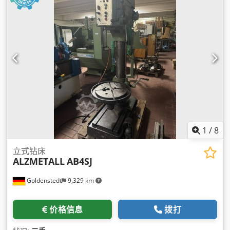
1
/
8
立式钻床
ALZMETALL
AB4SJ
Goldenstedt
9,329 km
价格信息
拨打