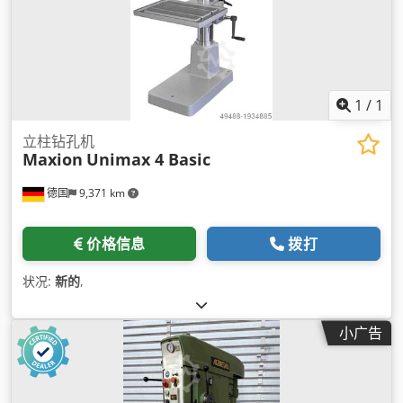
1
/
1
立柱钻孔机
Maxion
Unimax 4 Basic
德国
9,371 km
价格信息
拨打
状况:
新的
,
小广告