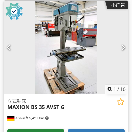
小广告
1
/
10
立式钻床
MAXION
BS 35 AVST G
Ahaus
9,452 km