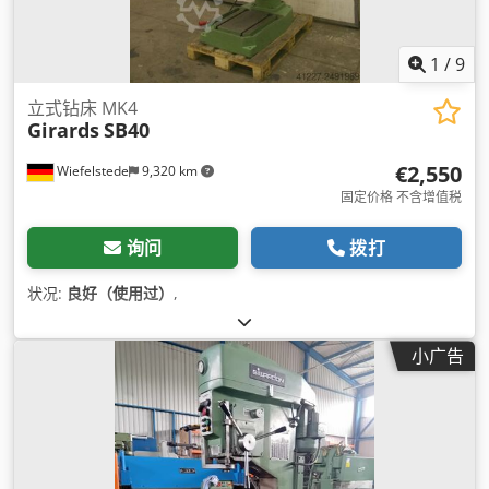
1
/
9
立式钻床 MK4
Girards
SB40
€2,550
Wiefelstede
9,320 km
固定价格 不含增值税
询问
拨打
状况:
良好（使用过）
,
小广告