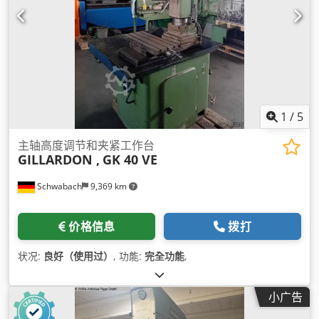
1
/
5
主轴高度调节和夹紧工作台
GILLARDON ,
GK 40 VE
Schwabach
9,369 km
价格信息
拨打
状况:
良好（使用过）
, 功能:
完全功能
,
小广告