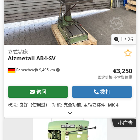
1
/
26
立式钻床
Alzmetall
AB4-SV
€3,250
Remscheid
9,495 km
固定价格 不含增值税
询问
拨打
状况:
良好（使用过）
, 功能:
完全功能
, 主轴安装件:
MK 4
,
小广告