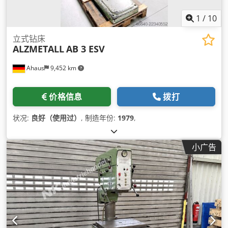
1
/
10
立式钻床
ALZMETALL
AB 3 ESV
Ahaus
9,452 km
价格信息
拨打
状况:
良好（使用过）
, 制造年份:
1979
,
小广告