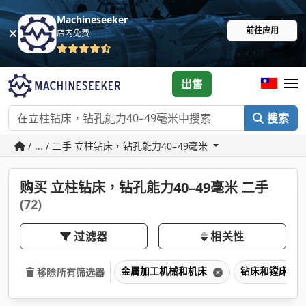
Machineseeker
前往应用
店内免费
出售
搜索
/ ... / 二手 立柱钻床，钻孔能力40–49毫米
购买 立柱钻床，钻孔能力40–49毫米 二手
(72)
过滤器
相关性
金属加工机械和机床
钻床和镗床
移除所有筛选器