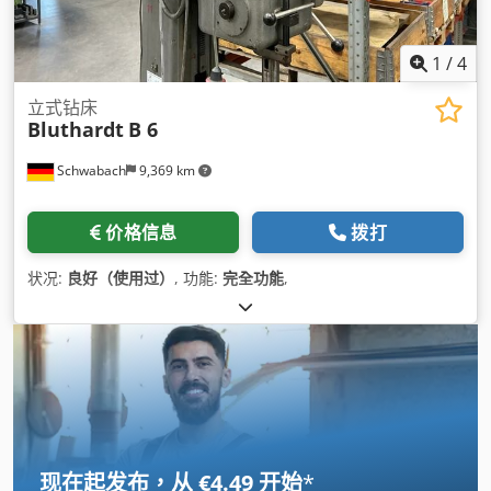
1
/
4
立式钻床
Bluthardt
B 6
Schwabach
9,369 km
价格信息
拨打
状况:
良好（使用过）
, 功能:
完全功能
,
现在起发布，从 €4.49 开始
*