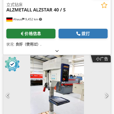
立式钻床
ALZMETALL
ALZSTAR 40 / S
Ahaus
9,452 km
价格信息
拨打
状况:
良好（使用过）
,
小广告