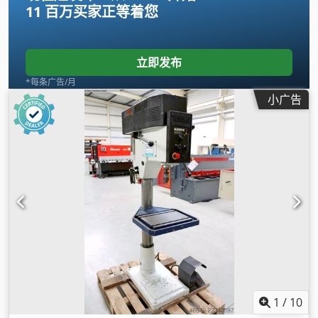
11 百万买家
正等着您
立即发布
*每条广告/月
小广告
1
/
10