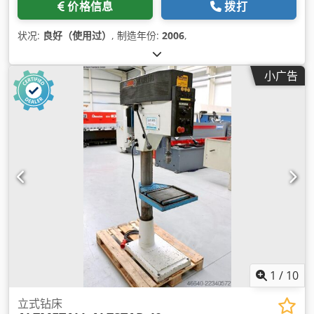
价格信息
拨打
状况:
良好（使用过）
, 制造年份:
2006
,
小广告
1
/
10
立式钻床