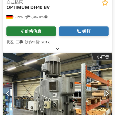
立式钻床
OPTIMUM
DH40 BV
Günzburg
9,467 km
价格信息
拨打
状况:
二手
, 制造年份:
2017
,
小广告