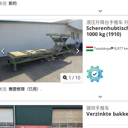
状况:
新的
,
液压升降台手推车 
Scherenhubtis
1000 kg
(1910)
Tatabánya
8,977 k
1
/
10
状况:
需要修理（已用）
,
镀锌手推车
Verzinkte bakk