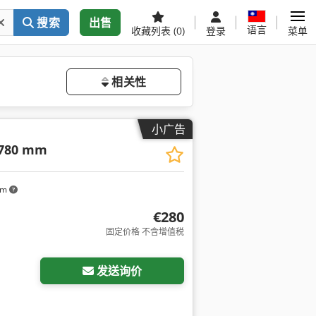
搜索
出售
语言
收藏列表
(0)
登录
菜单
相关性
小广告
1780 mm
km
€280
固定价格 不含增值税
发送询价