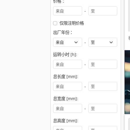
价格：
-
仅限注明价格
出厂年份：
-
运转小时 [h]:
-
总长度 [mm]:
-
总宽度 [mm]:
-
总高度 [mm]: