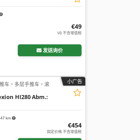
€49
VB 不含增值税
发送询价
小广告
推车，多层手推车，滚
xion HI280
Abm.:
347 km
€454
固定价格 不含增值税