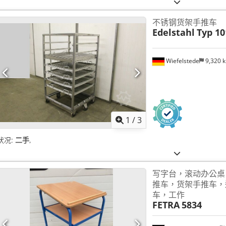
不锈钢货架手推车
Edelstahl
Typ 10
Wiefelstede
9,320 
1
/
3
状况:
二手
,
写字台，滚动办公桌
推车，货架手推车，
车，工作
FETRA
5834