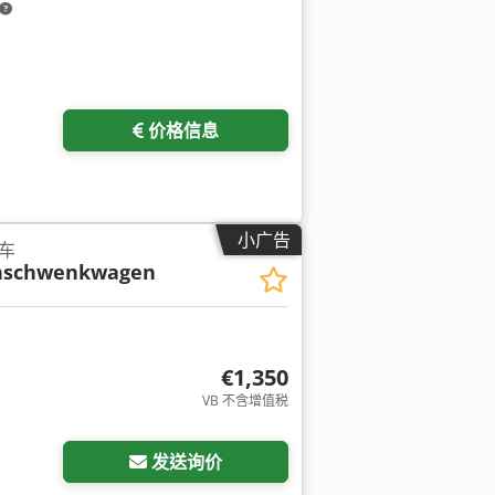
请求更多图片
价格信息
小广告
车
enschwenkwagen
€1,350
VB 不含增值税
发送询价