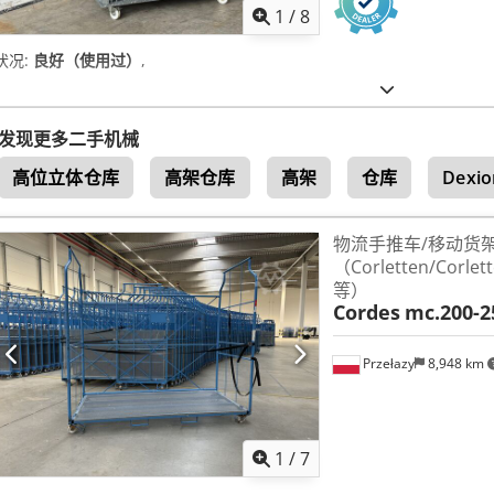
1
/
8
状况:
良好（使用过）
,
发现更多二手机械
高位立体仓库
高架仓库
高架
仓库
Dexio
物流手推车/移动货
（Corletten/Corlett
等）
Cordes
mc.200-2
Przełazy
8,948 km
1
/
7