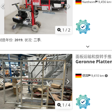
Nattheim
9,456 km
1
/
2
制造年份:
2019
, 状况:
二手
,
面板运输和旋转手推
Geronne
Platt
德国
9,410 km
1
/
4