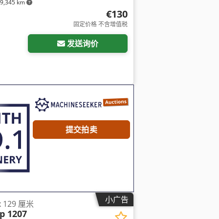
9,345 km
€130
固定价格 不含增值税
发送询价
提交拍卖
小广告
x 129 厘米
p 1207