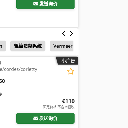
发送询价
n
辊筒货架系统
Vermeer T 855
小广告
架
e/cordes/corletty
50
€110
固定价格 不含增值税
发送询价