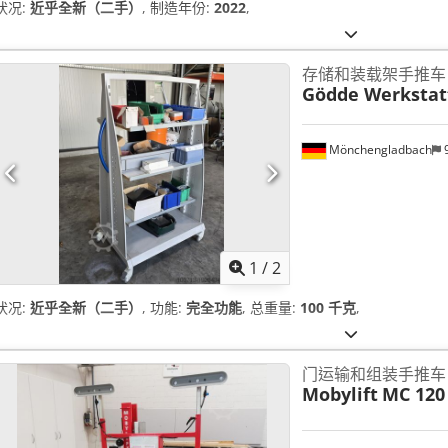
状况:
近乎全新（二手）
, 制造年份:
2022
,
存储和装载架手推车
Gödde Werkstat
Mönchengladbach
9
1
/
2
状况:
近乎全新（二手）
, 功能:
完全功能
, 总重量:
100 千克
,
门运输和组装手推车
Mobylift
MC 120