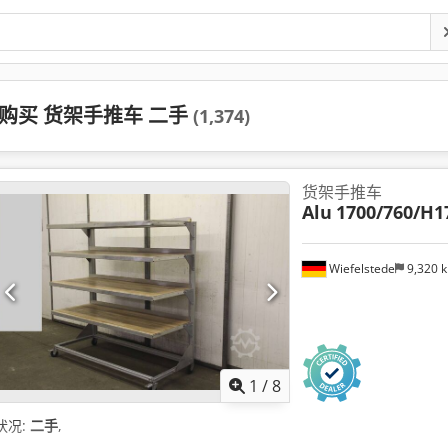
购买 货架手推车 二手
(1,374)
货架手推车
Alu
1700/760/H
Wiefelstede
9,320 
1
/
8
状况:
二手
,