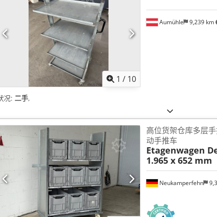
Aumühle
9,239 km
1
/
10
状况:
二手
,
高位货架仓库多层手
动手推车
Etagenwagen De
1.965 x 652 mm
Neukamperfehn
9,