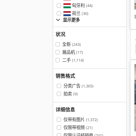
匈牙利
(44)
荷兰
(36)
显示更多
状况
全新
(243)
手推车
架子车
滚筒 电机
展品机
(17)
二手
(1,114)
销售格式
分类广告
(1,365)
拍卖
(9)
详细信息
仅带有图片
(1,372)
仅限带视频
(21)
仅限认证经销商
(741)