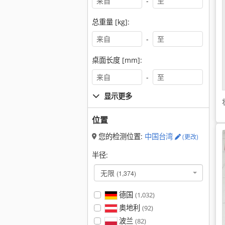
-
总重量 [kg]:
-
桌面长度 [mm]:
-
显示更多
位置
您的检测位置:
中国台湾
(更改)
半径:
无限
(1,374)
德国
(1,032)
奥地利
(92)
波兰
(82)