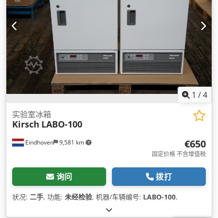
1
/
4
实验室冰箱
Kirsch
LABO-100
€650
Eindhoven
9,581 km
固定价格 不含增值税
询问
拨打
状况:
二手
, 功能:
未经检验
, 机器/车辆编号:
LABO-100
,