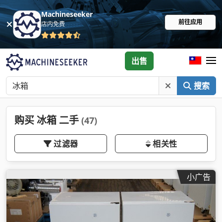
Machineseeker
前往应用
店内免费
出售
搜索
购买 冰箱 二手
(47)
过滤器
相关性
小广告