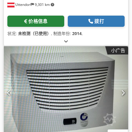
Uttendorf
9,301 km
价格信息
拨打
状况:
未检测（已使用）
, 制造年份:
2014
,
小广告