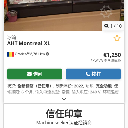
1
/
10
冰箱
AHT
Montreal XL
€1,250
Oradea
8,761 km
EXW VB 不含增值税
询问
拨打
状况:
全新翻修（已使用）
, 制造年份:
2022
, 功能:
完全功能
, 保
修期限:
6 个月
, 输入电流类型:
空调
, 输入电压:
240 V
, 环境温度
（最小）:
16 °C
, 电熔断器:
16 A
, 输入电流:
2 A
, 输入频率:
50
赫兹
, 环境温度（最大）:
25 °C
, 总长度:
2,500 毫米
, 总宽度:
100 毫米
, 总重量:
150 千克
, 设备:
冰柜, 照明
,
信任印章
Machineseeker认证经销商