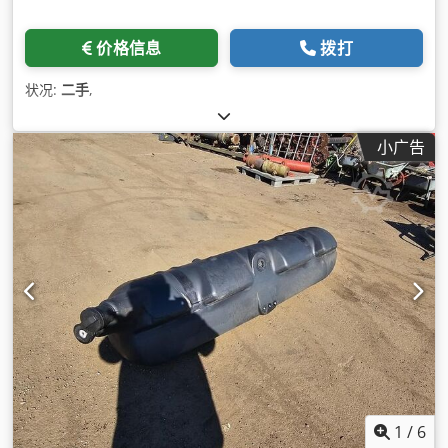
价格信息
拨打
状况:
二手
,
小广告
1
/
6