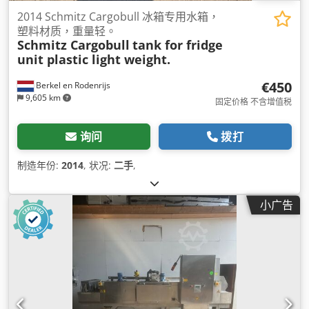
2014 Schmitz Cargobull 冰箱专用水箱，
塑料材质，重量轻。
Schmitz Cargobull
tank for fridge
unit plastic light weight.
€450
Berkel en Rodenrijs
9,605 km
固定价格 不含增值税
询问
拨打
制造年份:
2014
, 状况:
二手
,
小广告