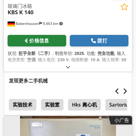
玻璃门冰箱
KBS
K 140
Babenhausen
9,463 km
价格信息
拨打
状况:
近乎全新（二手）
, 制造年份:
2025
, 功能:
完全功能
, 输入
电流类型:
空调
, 输入电压:
230 V
, 电熔断器:
10 A
, 输入频率:
50
赫兹
, 总长度:
600 毫米
, 总宽度:
560 毫米
, 总重量:
49 千克
, 油箱
容量:
140 l
, 冷却类型:
空气
, 设备:
照明
,
发现更多二手机械
闻
实验技术
实验室
Hks 离心机
Sartorius 
小广告