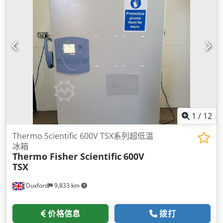
1
/
12
Thermo Scientific 600V TSX系列超低温
冰箱
Thermo Fisher Scientific
600V
TSX
Duxford
9,833 km
价格信息
拨打