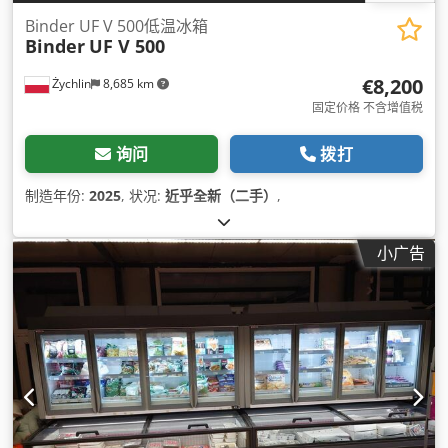
Binder UF V 500低温冰箱
Binder
UF V 500
€8,200
Żychlin
8,685 km
固定价格 不含增值税
询问
拨打
制造年份:
2025
, 状况:
近乎全新（二手）
,
小广告