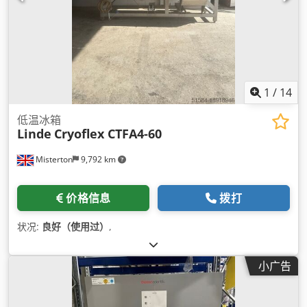
1
/
14
低温冰箱
Linde
Cryoflex CTFA4-60
Misterton
9,792 km
价格信息
拨打
状况:
良好（使用过）
,
小广告