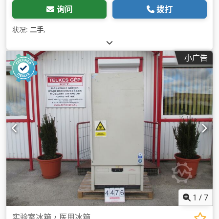
询问
拨打
状况:
二手
,
小广告
1
/
7
实验室冰箱，医用冰箱