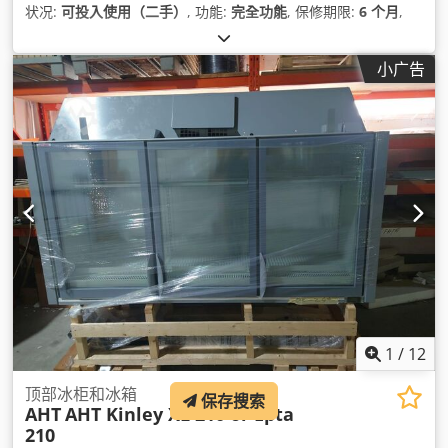
状况:
可投入使用（二手）
, 功能:
完全功能
, 保修期限:
6 个月
,
小广告
1
/
12
顶部冰柜和冰箱
保存搜索
AHT
AHT Kinley XL 210 or Epta
210