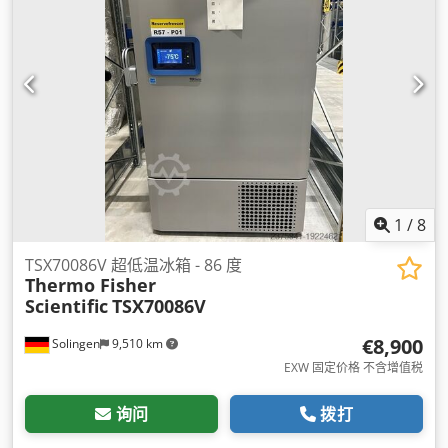
1
/
8
TSX70086V 超低温冰箱 - 86 度
Thermo Fisher
Scientific
TSX70086V
€8,900
Solingen
9,510 km
EXW 固定价格 不含增值税
询问
拨打