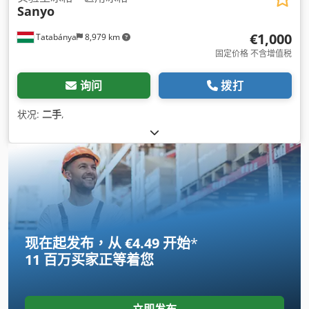
Sanyo
€1,000
Tatabánya
8,979 km
固定价格 不含增值税
询问
拨打
状况:
二手
,
现在起发布，从 €4.49 开始
*
11 百万买家
正等着您
立即发布