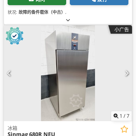
状况:
故障的备件载体（中古）
,
小广告
1
/
7
冰箱
Sinmag
680R NEU