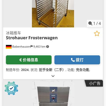
1
/
4
冰箱推车
Strohauer
Frosterwagen
Babenhausen
9,463 km
价格信息
拨打
制造年份:
2024
, 状况:
近乎全新（二手）
, 功能:
完全功能
,
小广告