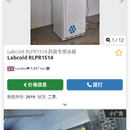
1
/
12
Labcold RLPR1514 药房专用冰箱
Labcold
RLPR1514
London
9,887 km
价格信息
拨打
制造年份:
2019
, 状况:
二手
,
小广告