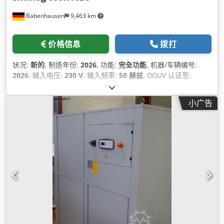
Babenhausen
9,463 km
价格信息
拨打
状况:
新的
, 制造年份:
2026
, 功能:
完全功能
, 机器/车辆编号:
2026
, 输入电压:
230 V
, 输入频率:
50 赫兹
, DGUV 认证至:
06/2027
, 输入电流类型:
空调
,
小广告