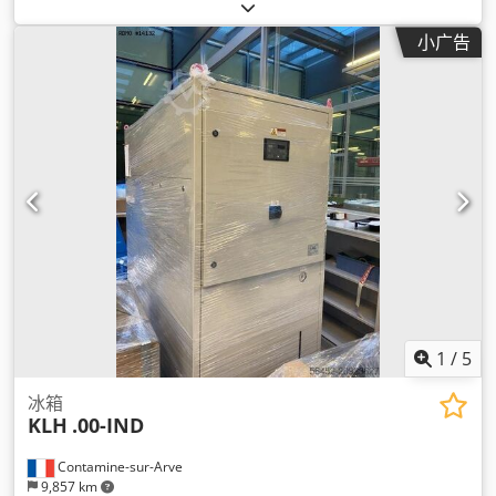
小广告
1
/
5
冰箱
KLH
.00-IND
Contamine-sur-Arve
9,857 km