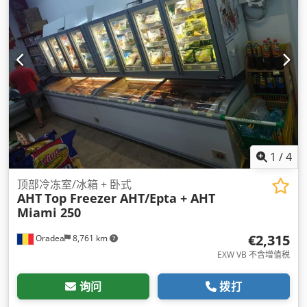
1
/
4
顶部冷冻室/冰箱 + 卧式
AHT
Top Freezer AHT/Epta + AHT
Miami 250
€2,315
Oradea
8,761 km
EXW VB 不含增值税
询问
拨打