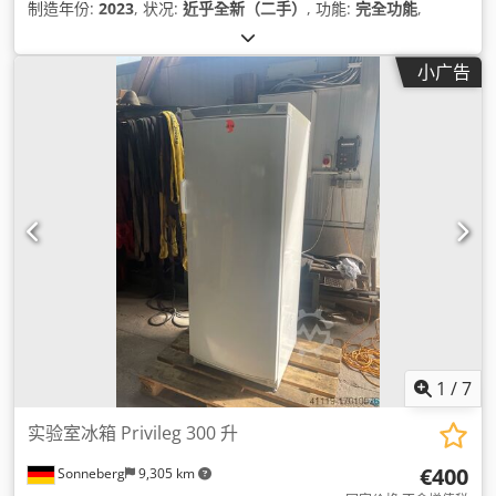
制造年份:
2023
, 状况:
近乎全新（二手）
, 功能:
完全功能
,
小广告
1
/
7
实验室冰箱 Privileg 300 升
€400
Sonneberg
9,305 km