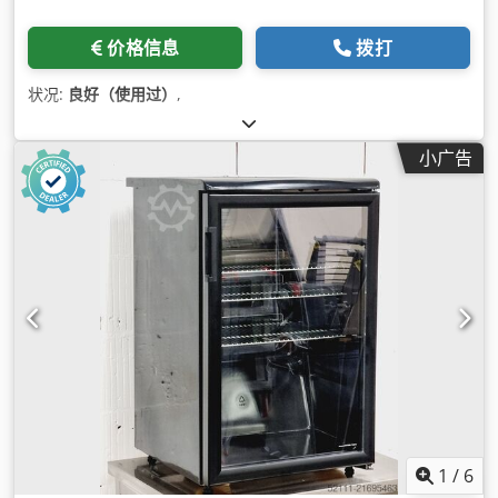
价格信息
拨打
状况:
良好（使用过）
,
小广告
1
/
6