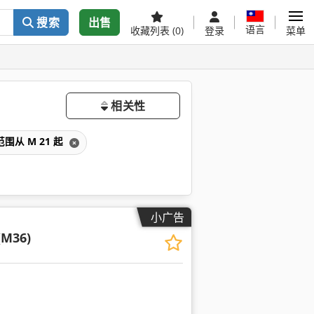
搜索
出售
语言
收藏列表
(0)
登录
菜单
相关性
从 M 21 起
小广告
(M36)