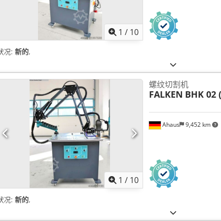
1
/
10
状况:
新的
,
螺纹切割机
FALKEN
BHK 02 
Ahaus
9,452 km
1
/
10
状况:
新的
,