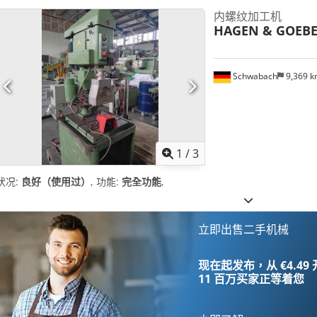
内螺纹加工机
HAGEN & GOEBE
Schwabach
9,369 
1
/
3
状况:
良好（使用过）
, 功能:
完全功能
,
立即出售二手机械
现在起发布，从 €4.49
11 百万买家
正等着您