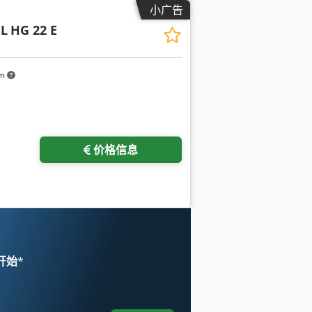
小广告
L
HG 22 E
km
价格信息
 开始
*