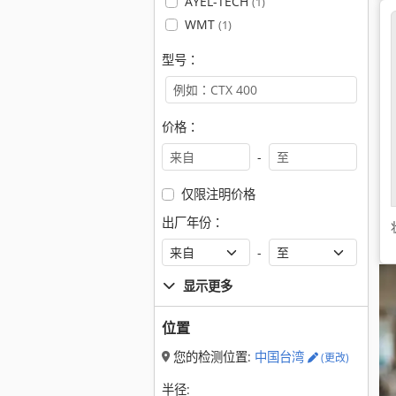
AYEL-TECH
(1)
WMT
(1)
型号：
价格：
-
仅限注明价格
出厂年份：
-
显示更多
位置
您的检测位置:
中国台湾
(更改)
半径: