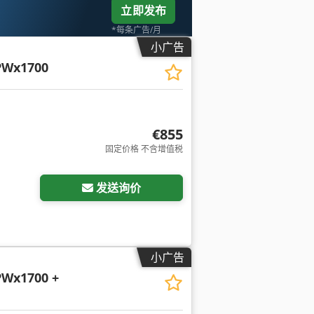
立即发布
*每条广告/月
小广告
PWx1700
€855
固定价格 不含增值税
发送询价
小广告
Wx1700 +