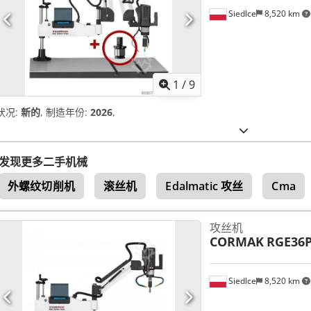
Siedlce
8,520 km
1
/
9
状况:
新的
, 制造年份:
2026
,
发现更多二手机械
外螺纹切削机
滚丝机
Edalmatic 攻丝
Cma
攻丝机
CORMAK
RGE36
Siedlce
8,520 km