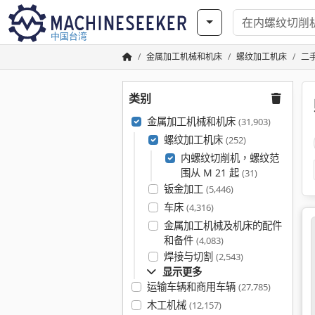
中国台湾
金属加工机械和机床
螺纹加工机床
二手
类别
金属加工机械和机床
(31,903)
螺纹加工机床
(252)
内螺纹切削机，螺纹范
围从 M 21 起
(31)
钣金加工
(5,446)
车床
(4,316)
金属加工机械及机床的配件
和备件
(4,083)
焊接与切割
(2,543)
显示更多
运输车辆和商用车辆
(27,785)
木工机械
(12,157)