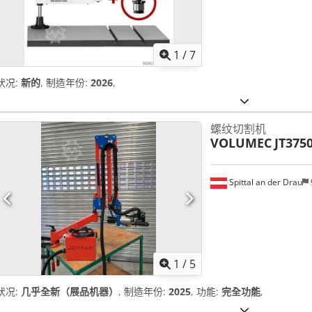
1
/
7
状况:
新的
, 制造年份:
2026
,
螺纹切割机
VOLUMEC
JT375
Spittal an der Drau
1
/
5
状况:
几乎全新（展品机器）
, 制造年份:
2025
, 功能:
完全功能
,