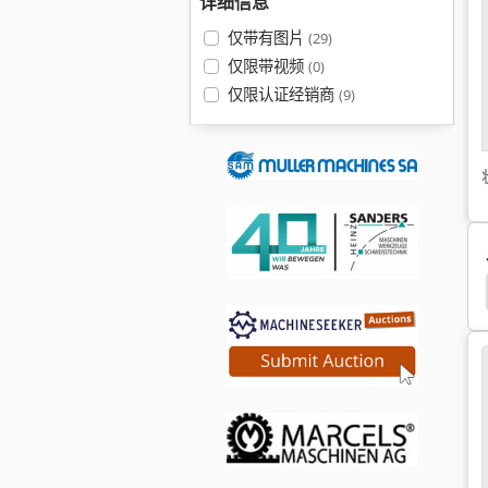
详细信息
仅带有图片
(29)
仅限带视频
(0)
仅限认证经销商
(9)
高速 切割 机
切割机
Elu Db 180