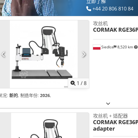
立即了解
+44 20 806 810 84
攻丝机
CORMAK
RGE36
Siedlce
8,520 km
1
/
8
状况:
新的
, 制造年份:
2026
,
攻丝机 + 适配器
CORMAK
RGE36P
adapter