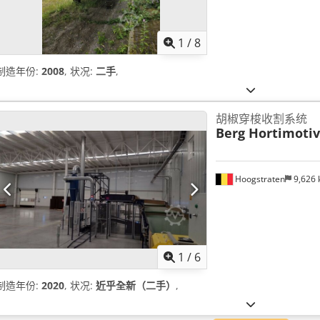
1
/
8
制造年份:
2008
, 状况:
二手
,
胡椒穿梭收割系统
Berg Hortimoti
Hoogstraten
9,626
1
/
6
制造年份:
2020
, 状况:
近乎全新（二手）
,