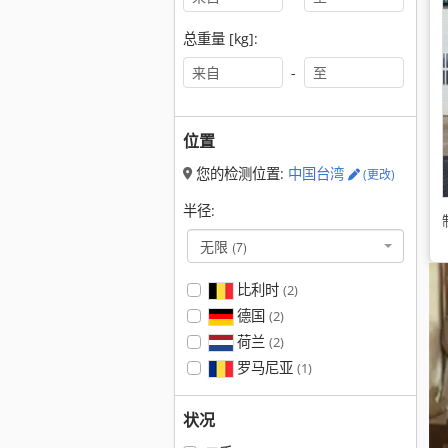
总重量 [kg]:
-
位置
您的检测位置:
中国台湾
(更改)
半径:
无限
(7)
比利时
(2)
德国
(2)
荷兰
(2)
罗马尼亚
(1)
状况