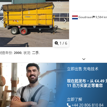
Goudriaan
9,584 k
1
/
6
制造年份:
2000
, 状况:
二手
,
立即出售 充电技术
现在起发布，从 €4.49
11 百万买家
正等着您
立即了解
+44 20 806 810 84