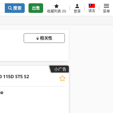
搜索
出售
语言
收藏列表
(0)
登录
菜单
相关性
小广告
0 115D ST5 S2
m