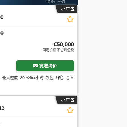
*每条广告/月
小广告
00
m
€50,000
固定价格 不含增值税
发送询价
, 最大速度:
80 公里/小时
, 颜色:
绿色
, 总重
小广告
12