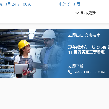
充电器 24 V 100 A
电池 充电 器
显示更多
叉车 电池
电缆 标签
叉车电池
移动 货架
备份 Nh C00 50A U 35 A U 32 A
自动化
立即出售 充电技术
履带式装载机
车载 平台
现在起发布，从 €4.49
11 百万买家
正等着您
立即了解
+44 20 806 810 84