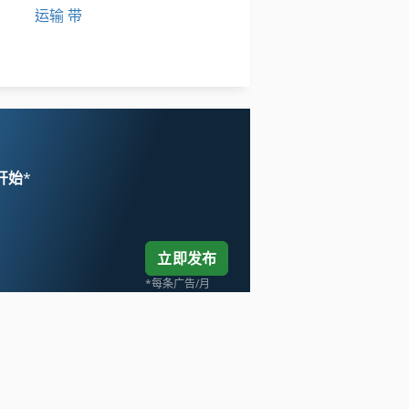
运输 带
运输 系统
运输 车
 开始
*
立即发布
*每条广告/月