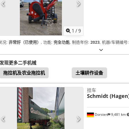
1
/
9
状况:
非常好（已使用）
, 功能:
完全功能
, 制造年份:
2023
, 机器/车辆编号
发现更多二手机械
拖拉机及农业拖拉机
土壤耕作设备
挂车
Schmidt (Hagen
Dorsten
9,481 km