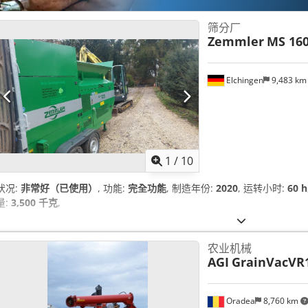
筛分厂
Zemmler
MS 16
Elchingen
9,483 k
1
/
10
状况:
非常好（已使用）
, 功能:
完全功能
, 制造年份:
2020
, 运转小时:
60 h
量:
3,500 千克
,
农业机械
AGI
GrainVacVR
Oradea
8,760 km