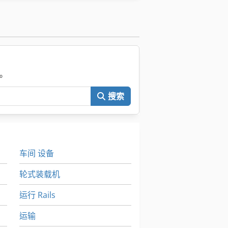
。
搜索
车间 设备
轮式装载机
运行 Rails
运输