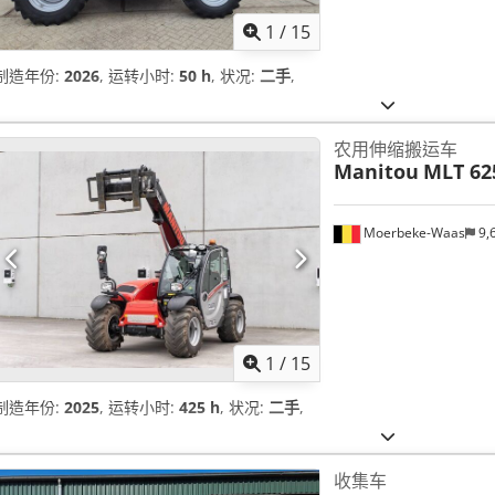
1
/
15
制造年份:
2026
, 运转小时:
50 h
, 状况:
二手
,
农用伸缩搬运车
Manitou
MLT 62
Moerbeke-Waas
9,
1
/
15
制造年份:
2025
, 运转小时:
425 h
, 状况:
二手
,
收集车