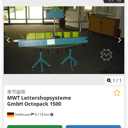
1
/
1
季节磁带
MWT Lettershopsysteme
GmbH
Octopack 1500
Holthusen
9,118 km