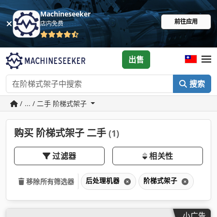
Machineseeker
前往应用
店内免费
出售
搜索
/ ... / 二手 阶梯式架子
购买 阶梯式架子 二手
(1)
过滤器
相关性
后处理机器
阶梯式架子
移除所有筛选器
小广告