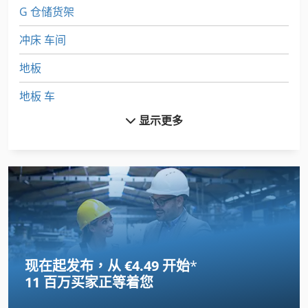
G 仓储货架
冲床 车间
地板
地板 车
显示更多
小 车床
工具 车
平台
平台 秤
悬臂 式 货架
现在起发布，从 €4.49 开始
*
托盘货架
11 百万买家
正等着您
机械 车床