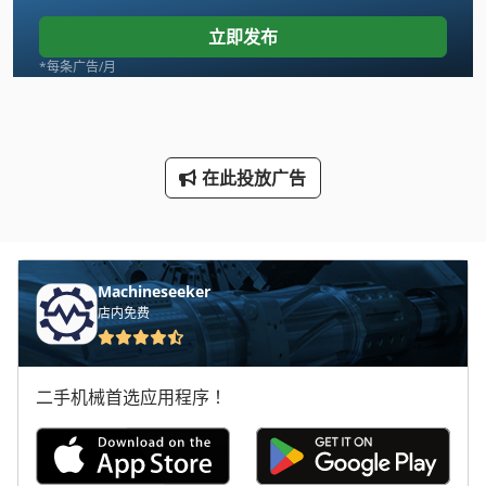
板式 货架
立即发布
架子车
*每条广告/月
梯形板材 310 135
楼梯 模板
在此投放广告
脚手架
货架 货架
车床
Machineseeker
店内免费
车床 车床
车床 配件
二手机械首选应用程序！
车载 平台
车间 设备