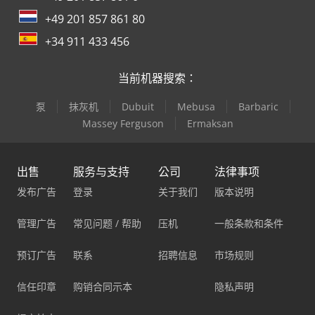
+49 201 857 861 80
+34 911 433 456
当前机器搜索：
泵
抹灰机
Dubuit
Mebusa
Barbaric
Massey Ferguson
Ermaksan
出售
服务与支持
公司
法律事项
发布广告
登录
关于我们
版本说明
管理广告
常见问题 / 帮助
压机
一般条款和条件
预订广告
联系
招聘信息
市场规则
信任印章
购销合同示本
隐私声明