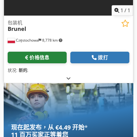
1
/
1
包装机
Brunel
Częstochowa
8,778 km
价格信息
拨打
状况:
新的
,
现在起发布，从 €4.49 开始
*
11 百万买家
正等着您