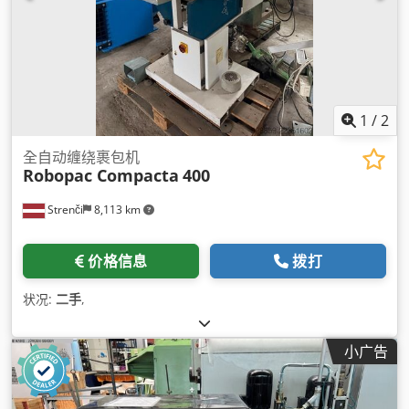
1
/
2
全自动缠绕裹包机
Robopac Compacta
400
Strenči
8,113 km
价格信息
拨打
状况:
二手
,
小广告