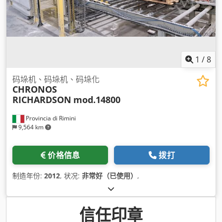
1
/
8
码垛机、码垛机、码垛化
CHRONOS
RICHARDSON
mod.14800
Provincia di Rimini
9,564 km
价格信息
拨打
制造年份:
2012
, 状况:
非常好（已使用）
,
信任印章