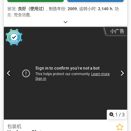
状况:
良好（使用过）
, 制造年份:
2009
, 运转小时:
2,140 h
, 功
能:
完全功能
,
小广告
1
/
3
包装机