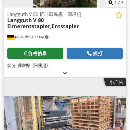
1
/
3
Langguth V 80 铲斗卸垛机，卸垛机
Langguth
V 80
Eimerentstapler,Entstapler
Nauen
9,071 km
价格信息
拨打
状况:
非常好（已使用）
,
小广告