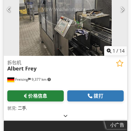
1
/
14
拆包机
Albert Frey
Freising
9,377 km
价格信息
拨打
状况:
二手
,
小广告