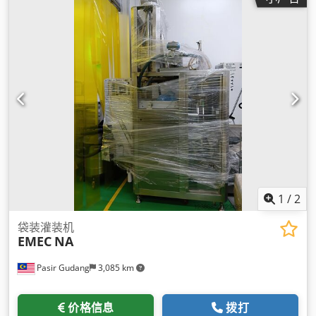
1
/
2
袋装灌装机
EMEC
NA
Pasir Gudang
3,085 km
价格信息
拨打