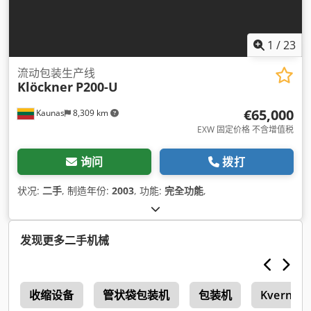
1
/
23
流动包装生产线
Klöckner
P200-U
€65,000
Kaunas
8,309 km
EXW 固定价格 不含增值税
询问
拨打
状况:
二手
, 制造年份:
2003
, 功能:
完全功能
,
发现更多二手机械
c
收缩设备
管状袋包装机
包装机
Kvernel