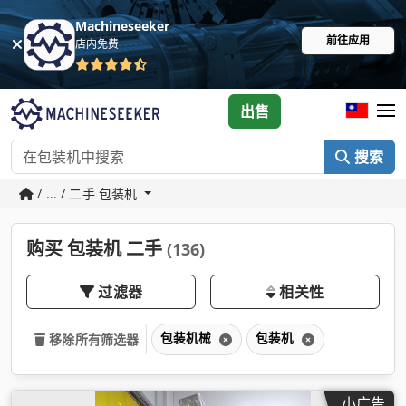
Machineseeker
前往应用
店内免费
出售
搜索
/ ... / 二手 包装机
购买 包装机 二手
(136)
过滤器
相关性
包装机械
包装机
移除所有筛选器
小广告