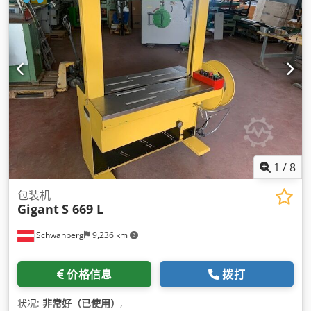
1
/
8
包装机
Gigant
S 669 L
Schwanberg
9,236 km
价格信息
拨打
状况:
非常好（已使用）
,