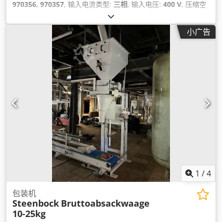
970356, 970357
, 输入电流类型:
三相
, 输入电压:
400 V
, 压缩空
气连接:
6 横杆
, 输入电流:
40 A
, 气压:
6 横杆
,
小广告
1
/
4
包装机
Steenbock
Bruttoabsackwaage
10-25kg