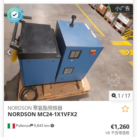
小广告
1
/
17
NORDSON 聚氨酯预熔器
NORDSON
MC24-1X1VFX2
€1,260
Pollenzo
9,843 km
VB 不含增值税