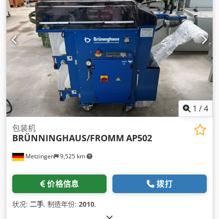
1
/
4
包装机
BRÜNNINGHAUS/FROMM
AP502
Metzingen
9,525 km
价格信息
拨打
状况:
二手
, 制造年份:
2010
,