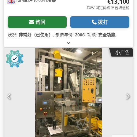
€13,100
Tarnock
10,054 km
EXW 固定价格 不含增值税
询问
拨打
状况:
非常好（已使用）
, 制造年份:
2006
, 功能:
完全功能
,
小广告