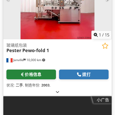
1
/
15
玻璃纸包装
Pester
Pewo-fold 1
Janville
10,000 km
价格信息
拨打
状况:
二手
, 制造年份:
2003
,
小广告