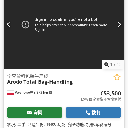
1
/
12
全套骨料包装生产线
Arodo
Total Bag-Handling
€53,500
Połchowo
8,873 km
EXW 固定价格 不含增值税
询问
拨打
状况:
二手
, 制造年份:
1997
, 功能:
完全功能
, 机器/车辆编号: