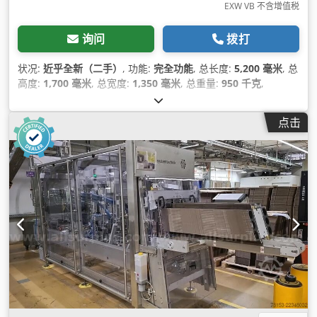
EXW VB 不含增值税
询问
拨打
状况:
近乎全新（二手）
, 功能:
完全功能
, 总长度:
5,200 毫米
, 总
高度:
1,700 毫米
, 总宽度:
1,350 毫米
, 总重量:
950 千克
,
点击