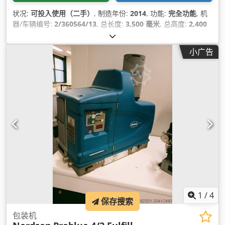
状况:
可投入使用（二手）
, 制造年份:
2014
, 功能:
完全功能
, 机
器/车辆编号:
2/360564/13
, 总长度:
3,500 毫米
, 总高度:
2,400
毫米
, 总宽度:
2,200 毫米
,
小广告
1
/
4
保存搜索
包装机