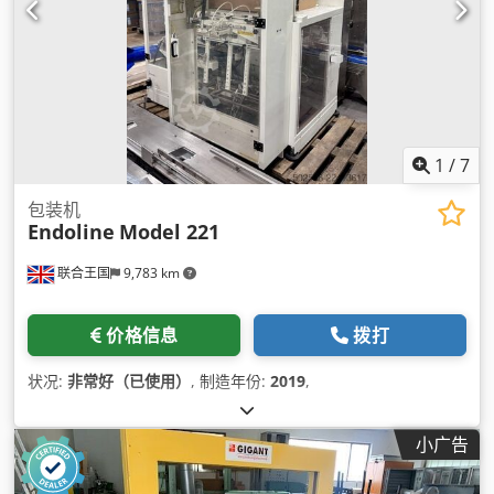
1
/
7
包装机
Endoline
Model 221
联合王国
9,783 km
价格信息
拨打
状况:
非常好（已使用）
, 制造年份:
2019
,
小广告