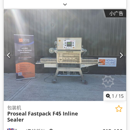
小广告
1
/
15
包装机
Proseal
Fastpack F45 Inline
Sealer