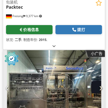
包装机
Packtec
Freising
9,377 km
价格信息
拨打
状况:
二手
, 制造年份:
2015
,
小广告