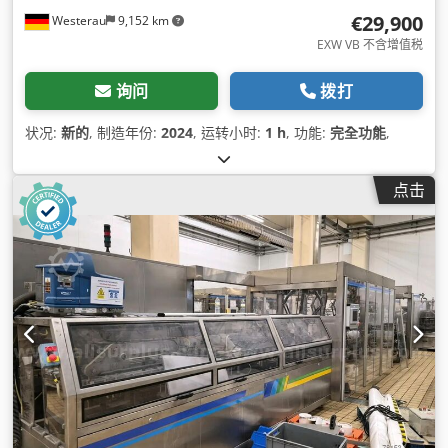
€29,900
Westerau
9,152 km
EXW VB 不含增值税
询问
拨打
状况:
新的
, 制造年份:
2024
, 运转小时:
1 h
, 功能:
完全功能
,
点击