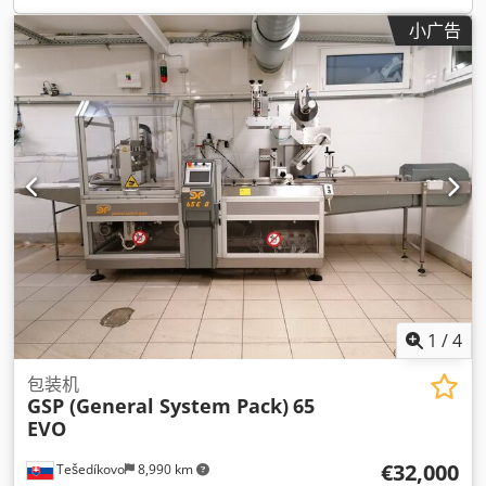
小广告
1
/
4
包装机
GSP (General System Pack)
65
EVO
€32,000
Tešedíkovo
8,990 km