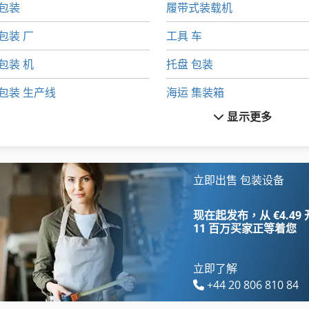
包装
履带式装载机
包装 厂
工具 车
包装 机
托盘 包装
包装 生产线
海运 集装箱
显示更多
包装 线
立式包装机
包装 设备
装载杂志
包装机
货架
立即出售 包装设备
包装线
货架 货架
现在起发布，从 €4.49
11 百万买家
正等着您
立即了解
+44 20 806 810 84