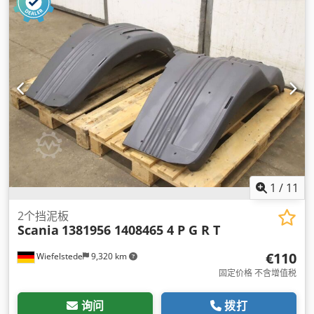
1
/
11
2个挡泥板
Scania
1381956 1408465 4 P G R T
€110
Wiefelstede
9,320 km
固定价格 不含增值税
询问
拨打