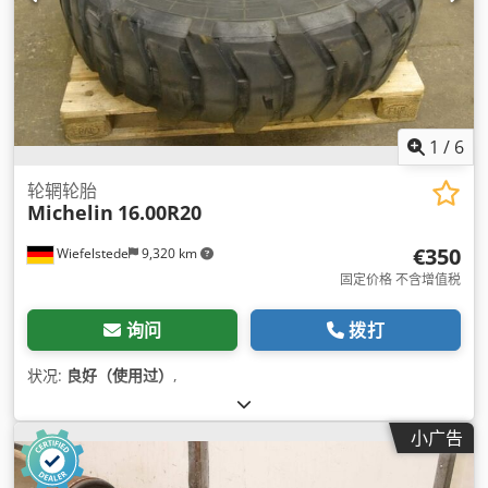
1
/
6
轮辋轮胎
Michelin
16.00R20
€350
Wiefelstede
9,320 km
固定价格 不含增值税
询问
拨打
状况:
良好（使用过）
,
小广告