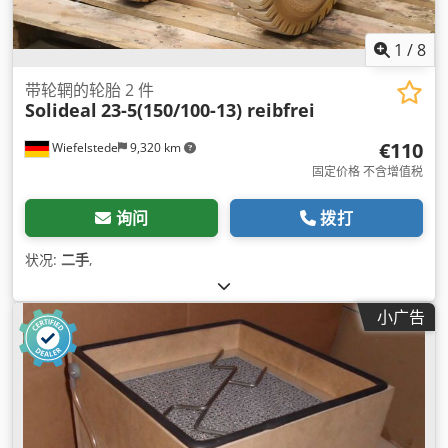
1
/
8
带轮辋的轮胎 2 件
Solideal
23-5(150/100-13) reibfrei
€110
Wiefelstede
9,320 km
固定价格 不含增值税
询问
拨打
状况:
二手
,
小广告