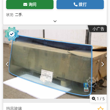
询问
拨打
状况:
二手
,
小广告
1
/
5
挡风玻璃