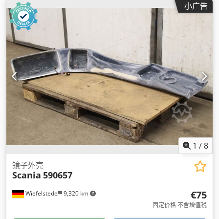
小广告
1
/
8
镜子外壳
Scania
590657
€75
Wiefelstede
9,320 km
固定价格 不含增值税