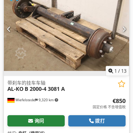
1
/
13
带刹车的挂车车轴
AL-KO
B 2000-4 3081 A
€850
Wiefelstede
9,320 km
固定价格 不含增值税
询问
拨打