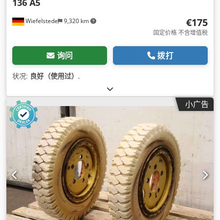
136 A5
€175
Wiefelstede
9,320 km
固定价格 不含增值税
询问
拨打
状况:
良好（使用过）
,
小广告