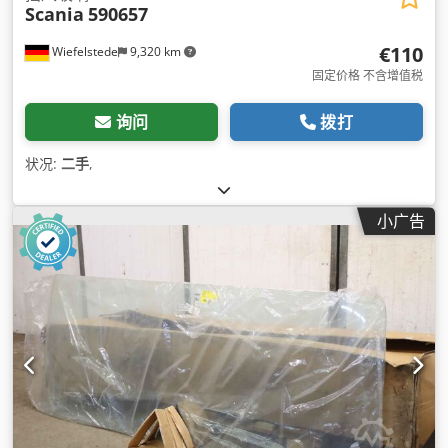
Scania
590657
€110
Wiefelstede
9,320 km
固定价格 不含增值税
询问
拨打
状况:
二手
,
小广告