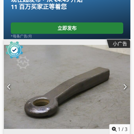
11 百万买家
正等着您
立即发布
*每条广告/月
小广告
1
/
3