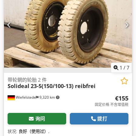
1
/
7
带轮辋的轮胎 2 件
Solideal
23-5(150/100-13) reibfrei
€155
Wiefelstede
9,320 km
固定价格 不含增值税
询问
拨打
状况:
良好（使用过）
,