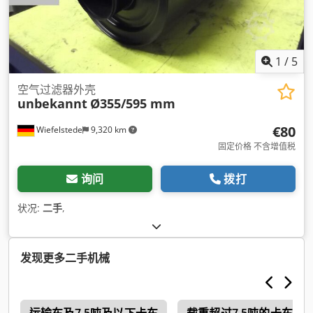
1
/
5
空气过滤器外壳
unbekannt
Ø355/595 mm
€80
Wiefelstede
9,320 km
固定价格 不含增值税
询问
拨打
状况:
二手
,
发现更多二手机械