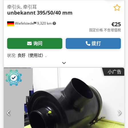
牵引头, 牵引耳
unbekannt
395/50/40 mm
€25
Wiefelstede
9,320 km
固定价格 不含增值税
询问
拨打
状况:
良好（使用过）
,
小广告