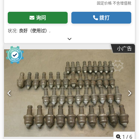
固定价格 不含增值税
询问
拨打
状况:
良好（使用过）
,
小广告
1
/
6