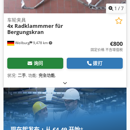
1
/
7
车轮夹具
4x Radklammmer für
Bergungskran
€800
Weilburg
9,478 km
固定价格 不含增值税
询问
拨打
状况:
二手
, 功能:
完全功能
,
现在起发布，从 €4.49 开始
*