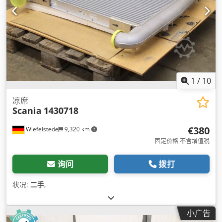
1
/
10
凉席
Scania
1430718
€380
Wiefelstede
9,320 km
固定价格 不含增值税
询问
拨打
状况:
二手
,
小广告