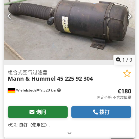
1
/
9
组合式空气过滤器
Mann & Hummel
45 225 92 304
€180
Wiefelstede
9,320 km
固定价格 不含增值税
询问
拨打
状况:
良好（使用过）
,