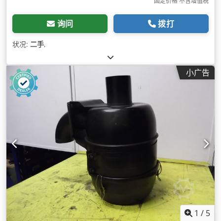
固定价格 不含增值税
询问
拨打
状况:
二手
,
小广告
1
/
5