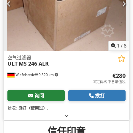
1
/
8
空气过滤器
ULT
MS 246 ALR
€280
Wiefelstede
9,320 km
固定价格 不含增值税
询问
拨打
状况:
良好（使用过）
,
信任印章