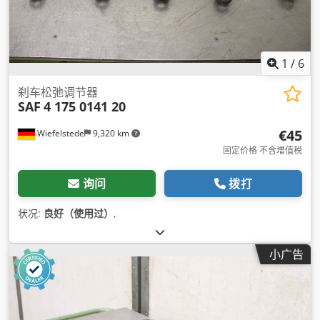
1
/
6
刹车松弛调节器
SAF
4 175 0141 20
€45
Wiefelstede
9,320 km
固定价格 不含增值税
询问
拨打
状况:
良好（使用过）
,
小广告