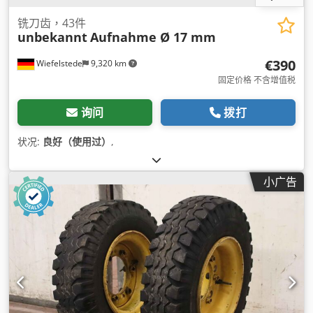
铣刀齿，43件
unbekannt
Aufnahme Ø 17 mm
€390
Wiefelstede
9,320 km
固定价格 不含增值税
询问
拨打
状况:
良好（使用过）
,
小广告