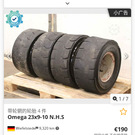
小广告
1
/
7
带轮辋的轮胎 4 件
Omega
23x9-10 N.H.S
€190
Wiefelstede
9,320 km