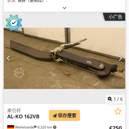
状况:
良好（使用过）
,
小广告
1
/
6
牵引杆
保存搜索
AL-KO
162VB
€250
Wiefelstede
9,320 km