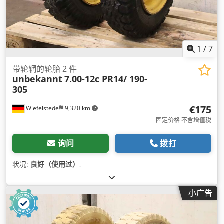
1
/
7
带轮辋的轮胎 2 件
unbekannt
7.00-12c PR14/ 190-
305
€175
Wiefelstede
9,320 km
固定价格 不含增值税
询问
拨打
状况:
良好（使用过）
,
小广告