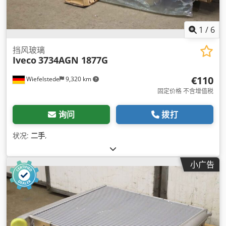
1
/
6
挡风玻璃
Iveco
3734AGN 1877G
€110
Wiefelstede
9,320 km
固定价格 不含增值税
询问
拨打
状况:
二手
,
小广告