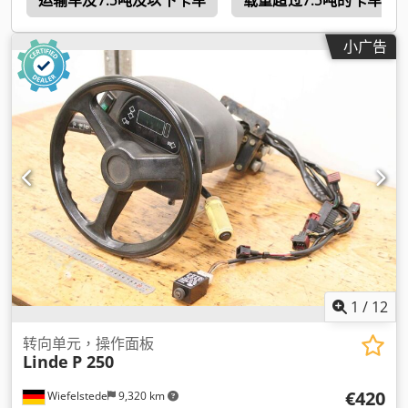
件
运输车及7.5吨及以下卡车
载重超过7.5吨的卡车
小广告
1
/
12
转向单元，操作面板
Linde
P 250
€420
Wiefelstede
9,320 km