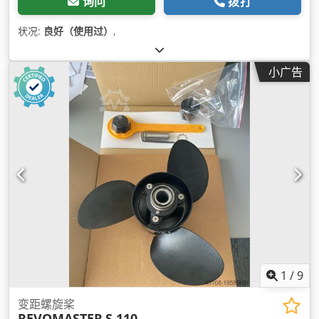
询问
拨打
状况:
良好（使用过）
,
小广告
1
/
9
变距螺旋桨
REVOMASTER
S 110