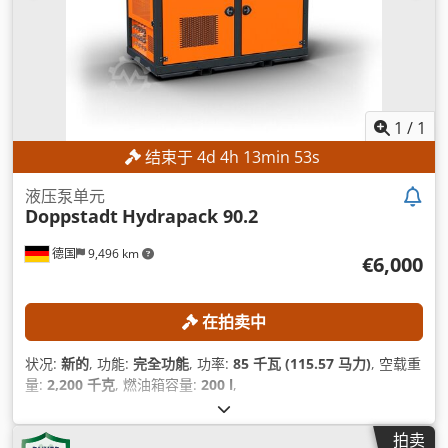
1
/
1
结束于
4
d
4
h
13
min
51
s
液压泵单元
Doppstadt
Hydrapack 90.2
德国
9,496 km
€6,000
在拍卖中
状况:
新的
, 功能:
完全功能
, 功率:
85 千瓦 (115.57 马力)
, 空载重
量:
2,200 千克
, 燃油箱容量:
200 l
,
拍卖