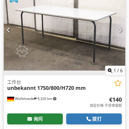
1
/
6
工作台
unbekannt
1750/800/H720 mm
€140
Wiefelstede
9,320 km
固定价格 不含增值税
询问
拨打