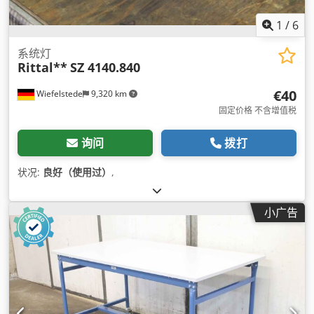
1
/
6
系统灯
Rittal**
SZ 4140.840
€40
Wiefelstede
9,320 km
固定价格 不含增值税
询问
拨打
状况:
良好（使用过）
,
小广告