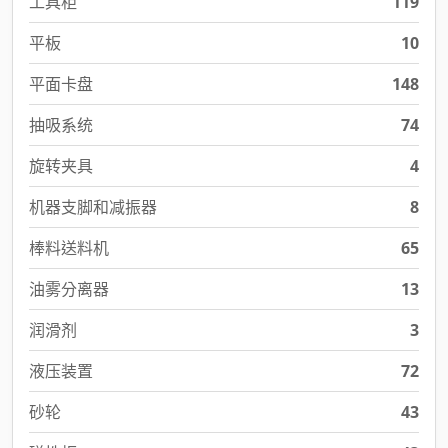
工具柜
119
平板
10
平面卡盘
148
抽吸系统
74
旋转夹具
4
机器支脚和减振器
8
棒料送料机
65
油雾分离器
13
润滑剂
3
液压装置
72
砂轮
43