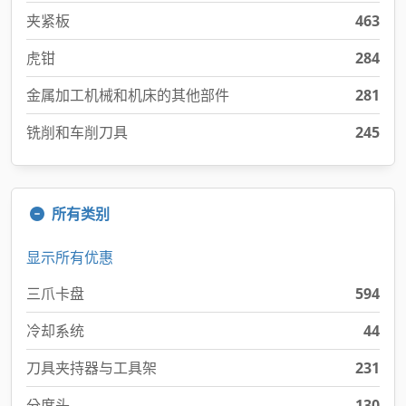
夹紧板
463
虎钳
284
金属加工机械和机床的其他部件
281
铣削和车削刀具
245
所有类别
显示所有优惠
三爪卡盘
594
冷却系统
44
刀具夹持器与工具架
231
分度头
130