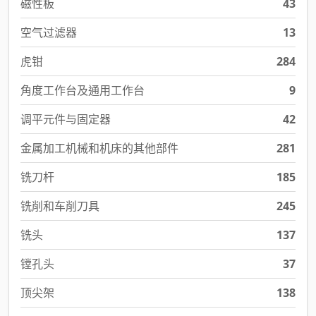
磁性板
43
空气过滤器
13
虎钳
284
角度工作台及通用工作台
9
调平元件与固定器
42
金属加工机械和机床的其他部件
281
铣刀杆
185
铣削和车削刀具
245
铣头
137
镗孔头
37
顶尖架
138