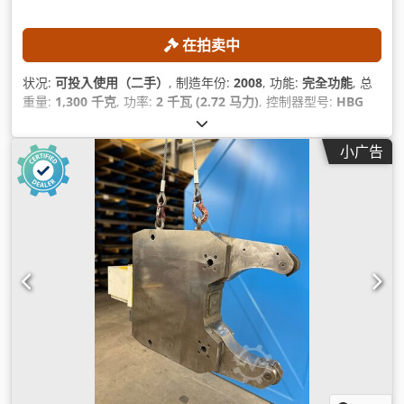
在拍卖中
状况:
可投入使用（二手）
, 制造年份:
2008
, 功能:
完全功能
, 总
重量:
1,300 千克
, 功率:
2 千瓦 (2.72 马力)
, 控制器型号:
HBG
10
, 工件长度（最大）:
3,000 毫米
, 棒通过口:
60 毫米
,
小广告