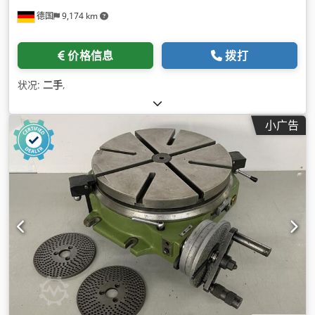
德国
9,174 km
价格信息
拨打
状况:
二手
,
小广告