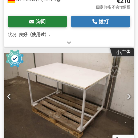
€210
固定价格 不含增值税
询问
拨打
状况:
良好（使用过）
,
小广告