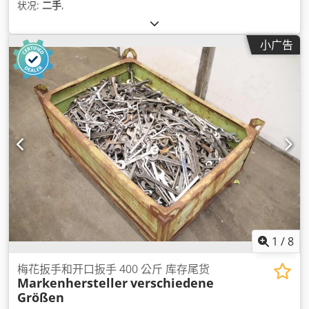
状况:
二手
,
小广告
1
/
8
梅花扳手和开口扳手 400 公斤 库存尾货
Markenhersteller
verschiedene
Größen