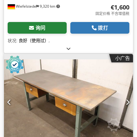
€1,600
Wiefelstede
9,320 km
固定价格 不含增值税
询问
拨打
状况:
良好（使用过）
,
小广告