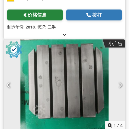
价格信息
拨打
制造年份:
2018
, 状况:
二手
,
小广告
1
/
4