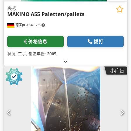
夹板
MAKINO
A55 Paletten/pallets
德国
9,541 km
价格信息
拨打
状况:
二手
, 制造年份:
2005
,
小广告