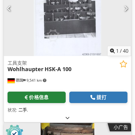
1
/
40
工具支架
Wohlhaupter
HSK-A 100
德国
9,541 km
价格信息
拨打
状况:
二手
,
小广告