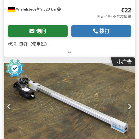
€22
Wiefelstede
9,320 km
固定价格 不含增值税
询问
拨打
状况:
良好（使用过）
,
小广告