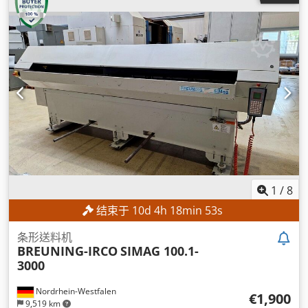
1
/
8
结束于
10
d
4
h
18
min
51
s
条形送料机
BREUNING-IRCO
SIMAG 100.1-
3000
Nordrhein-Westfalen
€1,900
9,519 km