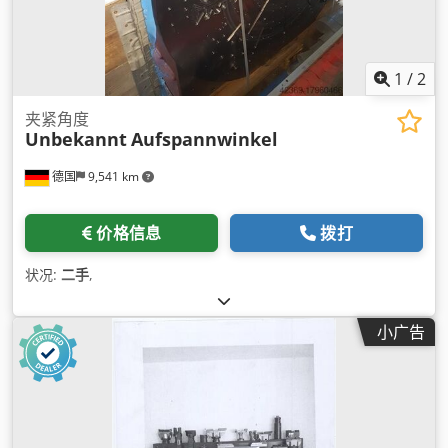
1
/
2
夹紧角度
Unbekannt
Aufspannwinkel
德国
9,541 km
价格信息
拨打
状况:
二手
,
小广告