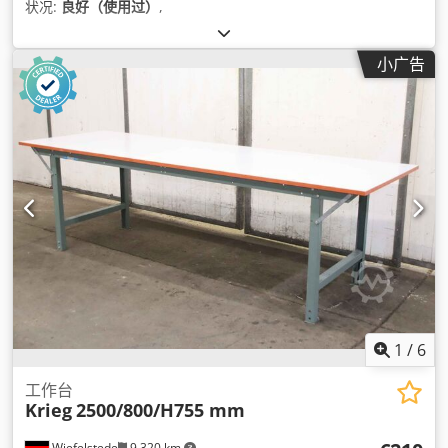
状况:
良好（使用过）
,
小广告
1
/
6
工作台
Krieg
2500/800/H755 mm
Wiefelstede
9,320 km