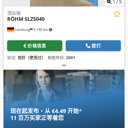
1
/
5
顶尖架
RÖHM
SLZ5040
Lüneburg
9,190 km
价格信息
拨打
状况:
良好（使用过）
, 制造年份:
2001
,
现在起发布，从 €4.49 开始
*
11 百万买家
正等着您