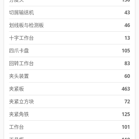
切屑输送机
43
划线板与检测板
46
十字工作台
13
四爪卡盘
105
回转工作台
83
夹头装置
60
夹紧板
463
夹紧立方块
72
夹紧角铁
125
工作台
101