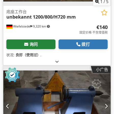
1
/
5
底座工作台
unbekannt
1200/800/H720 mm
€140
Wiefelstede
9,320 km
固定价格 不含增值税
询问
拨打
状况:
良好（使用过）
,
小广告