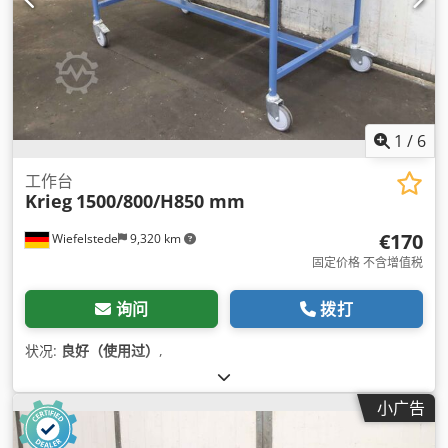
1
/
6
工作台
Krieg
1500/800/H850 mm
€170
Wiefelstede
9,320 km
固定价格 不含增值税
询问
拨打
状况:
良好（使用过）
,
小广告