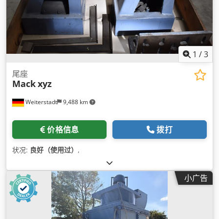
1
/
3
尾座
Mack
xyz
Weiterstadt
9,488 km
价格信息
拨打
状况:
良好（使用过）
,
小广告