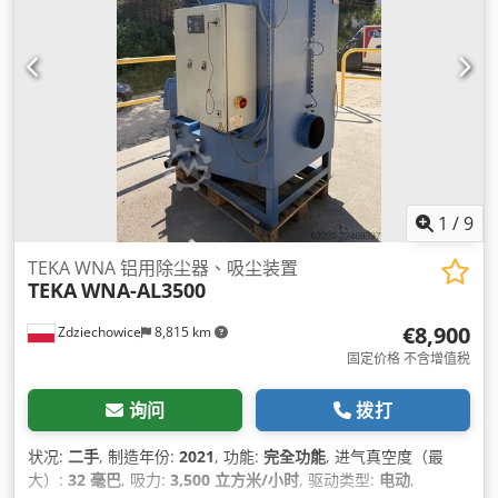
1
/
9
TEKA WNA 铝用除尘器、吸尘装置
TEKA
WNA-AL3500
€8,900
Zdziechowice
8,815 km
固定价格 不含增值税
询问
拨打
状况:
二手
, 制造年份:
2021
, 功能:
完全功能
, 进气真空度（最
大）:
32 毫巴
, 吸力:
3,500 立方米/小时
, 驱动类型:
电动
,