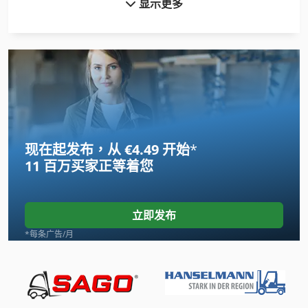
显示更多
叉车
叉车 叉车
叉车 门 架
地板
地板 车
现在起发布，从 €4.49 开始
*
工具 车
11 百万买家
正等着您
曲轴 车床
机械 车床
立即发布
柴油 叉车
*每条广告/月
柴油叉车
燃气叉车