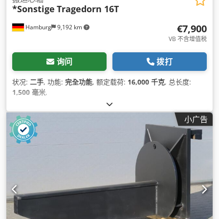
*Sonstige
Tragedorn 16T
€7,900
Hamburg
9,192 km
VB 不含增值税
询问
拨打
状况:
二手
, 功能:
完全功能
, 额定载荷:
16,000 千克
, 总长度:
1,500 毫米
,
小广告