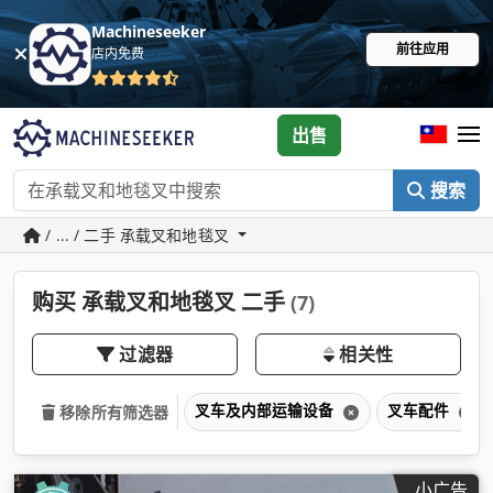
Machineseeker
前往应用
店内免费
出售
搜索
/ ... / 二手 承载叉和地毯叉
购买 承载叉和地毯叉 二手
(7)
过滤器
相关性
叉车及内部运输设备
叉车配件
移除所有筛选器
小广告