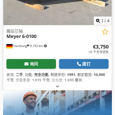
1
/
4
搬运芯轴
Meyer
6-0100
€3,750
Hamburg
9,192 km
VB 不含增值税
询问
拨打
状况:
二手
, 功能:
完全功能
, 制造年份:
1991
, 额定载荷:
10,000
千克
, 空载重量:
1,015 千克
, 总长度:
1,690 毫米
,