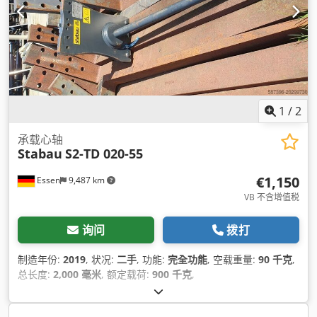
1
/
2
承载心轴
Stabau
S2-TD 020-55
€1,150
Essen
9,487 km
VB 不含增值税
询问
拨打
制造年份:
2019
, 状况:
二手
, 功能:
完全功能
, 空载重量:
90 千克
,
总长度:
2,000 毫米
, 额定载荷:
900 千克
,