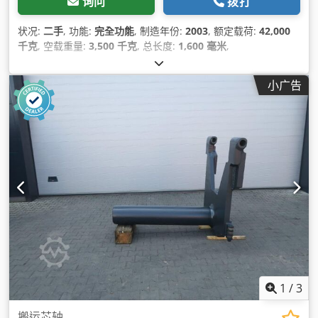
询问
拨打
状况:
二手
, 功能:
完全功能
, 制造年份:
2003
, 额定载荷:
42,000
千克
, 空载重量:
3,500 千克
, 总长度:
1,600 毫米
,
小广告
1
/
3
搬运芯轴