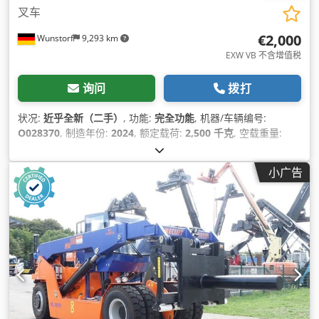
叉车
€2,000
Wunstorf
9,293 km
EXW VB 不含增值税
询问
拨打
状况:
近乎全新（二手）
, 功能:
完全功能
, 机器/车辆编号:
O028370
, 制造年份:
2024
, 额定载荷:
2,500 千克
, 空载重量:
198 千克
,
小广告