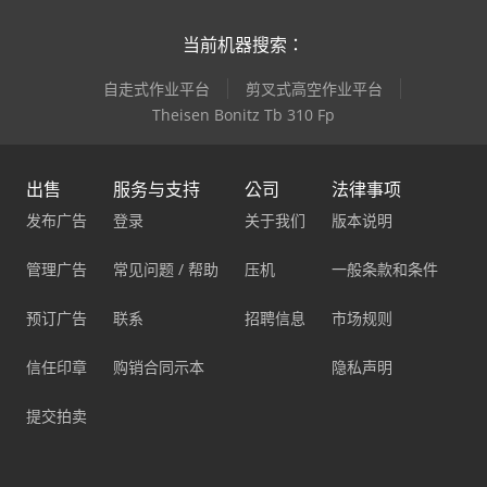
当前机器搜索：
自走式作业平台
剪叉式高空作业平台
Theisen Bonitz Tb 310 Fp
出售
服务与支持
公司
法律事项
发布广告
登录
关于我们
版本说明
管理广告
常见问题 / 帮助
压机
一般条款和条件
预订广告
联系
招聘信息
市场规则
信任印章
购销合同示本
隐私声明
提交拍卖