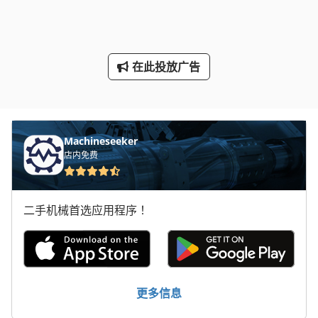
电动叉车
车削 刀具
在此投放广告
车削装置
车床 配件
车载 平台
Machineseeker
车间 设备
店内免费
轧辊 车床
二手机械首选应用程序！
轮式装载机
运输 车
更多信息