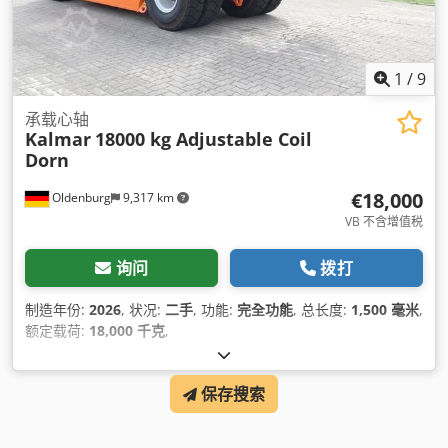
1
/
9
承载心轴
Kalmar
18000 kg Adjustable Coil
Dorn
€18,000
Oldenburg
9,317 km
VB 不含增值税
询问
拨打
制造年份:
2026
, 状况:
二手
, 功能:
完全功能
, 总长度:
1,500 毫米
,
额定载荷:
18,000 千克
,
保存搜索