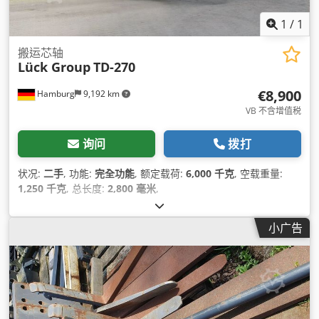
1
/
1
搬运芯轴
Lück Group
TD-270
€8,900
Hamburg
9,192 km
VB 不含增值税
询问
拨打
状况:
二手
, 功能:
完全功能
, 额定载荷:
6,000 千克
, 空载重量:
1,250 千克
, 总长度:
2,800 毫米
,
小广告