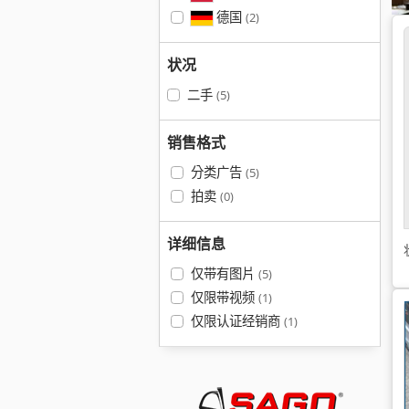
德国
(2)
状况
二手
(5)
销售格式
分类广告
(5)
拍卖
(0)
详细信息
仅带有图片
(5)
仅限带视频
(1)
仅限认证经销商
(1)