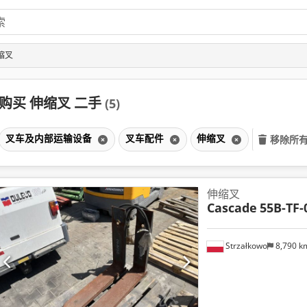
缩叉
购买 伸缩叉 二手
(5)
叉车及内部运输设备
叉车配件
伸缩叉
移除所
伸缩叉
Cascade
55B-TF-
Strzałkowo
8,790 