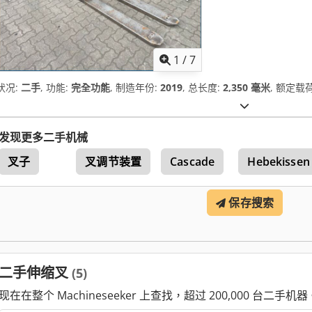
1
/
7
状况:
二手
, 功能:
完全功能
, 制造年份:
2019
, 总长度:
2,350 毫米
, 额定载
发现更多二手机械
叉子
叉调节装置
Cascade
Hebekissen 
保存搜索
二手伸缩叉
(5)
现在在整个 Machineseeker 上查找，超过 200,000 台二手机器