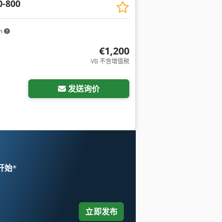
0-800
km
€1,200
VB 不含增值税
发送询价
 开始
*
立即发布