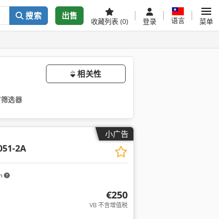
搜索
出售
语言
收藏列表
(0)
登录
菜单
相关性
有筛选器
小广告
051-2A
km
€250
VB 不含增值税