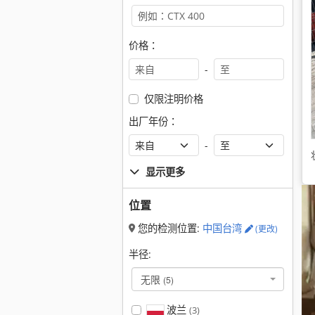
价格：
-
仅限注明价格
出厂年份：
-
显示更多
位置
您的检测位置:
中国台湾
(更改)
半径:
无限
(5)
波兰
(3)