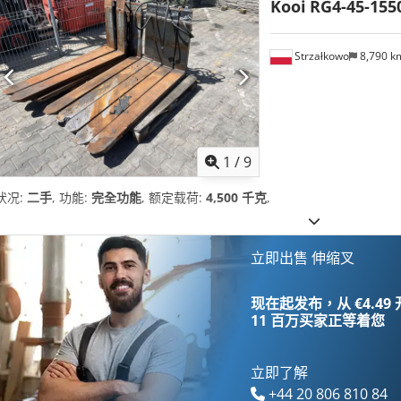
Kooi
RG4-45-155
Strzałkowo
8,790 
1
/
9
状况:
二手
, 功能:
完全功能
, 额定载荷:
4,500 千克
,
立即出售 伸缩叉
现在起发布，从 €4.49
11 百万买家
正等着您
立即了解
+44 20 806 810 84