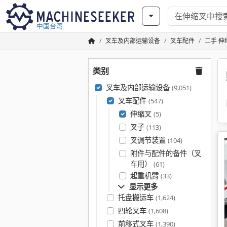
中国台湾
叉车及内部运输设备
叉车配件
二手 伸
类别
叉车及内部运输设备
(9,051)
叉车配件
(547)
伸缩叉
(5)
叉子
(113)
叉调节装置
(104)
附件与配件的备件（叉
车用）
(61)
起重机臂
(33)
显示更多
托盘搬运车
(1,624)
四轮叉车
(1,608)
前移式叉车
(1,390)