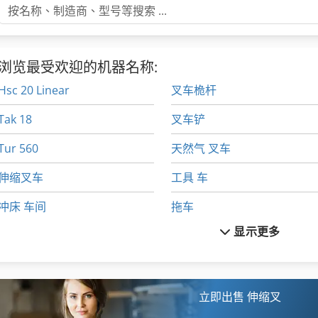
浏览最受欢迎的机器名称:
Hsc 20 Linear
叉车桅杆
Tak 18
叉车铲
Tur 560
天然气 叉车
伸缩叉车
工具 车
冲床 车间
拖车
显示更多
刹车
柴油 叉车
叉车
柴油叉车
叉车 叉车
液化石油气叉车
立即出售 伸缩叉