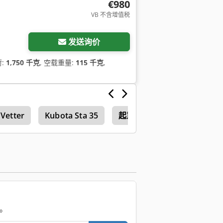
€980
VB 不含增值税
发送询价
荷:
1,750 千克
, 空载重量:
115 千克
,
Vetter
Kubota Sta 35
起重机系统
。