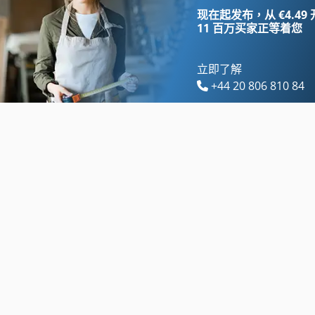
叉车 门 架
焊接车削装置
现在起发布，从 €4.49
11 百万买家
正等着您
立即了解
+44 20 806 810 84