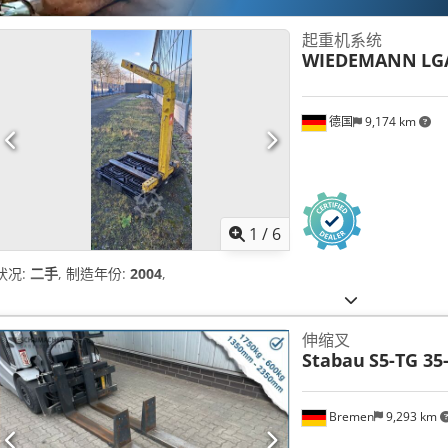
起重机系统
WIEDEMANN
LG
德国
9,174 km
1
/
6
状况:
二手
, 制造年份:
2004
,
伸缩叉
Stabau
S5-TG 35
Bremen
9,293 km