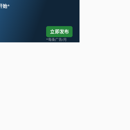
 开始
*
立即发布
*每条广告/月