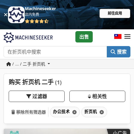
Machineseeker
前往应用
店内免费
出售
搜索
/ ... / 二手 折页机
购买 折页机 二手
(1)
过滤器
相关性
办公技术
折页机
移除所有筛选器
小广告