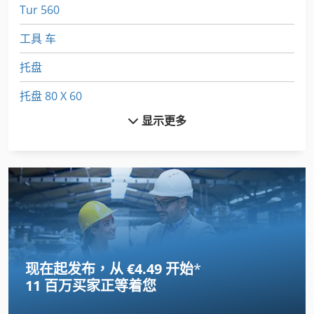
Tur 560
工具 车
托盘
托盘 80 X 60
显示更多
托盘 80 X 80
托盘 Umreifungsmaschine
托盘 包装
托盘 架
托盘 秤
现在起发布，从 €4.49 开始
*
托盘 货架
11 百万买家
正等着您
托盘分配器