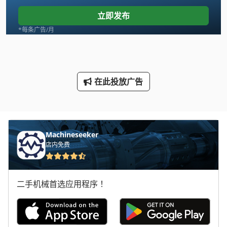
托盘升降台
立即发布
托盘升降机
*每条广告/月
托盘堆垛机
托盘架
在此投放广告
托盘滚筒输送机
托盘货架
托盘车
Machineseeker
店内免费
折叠单元
机械 车床
二手机械首选应用程序！
组合式折页机
车间 设备