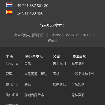
+49 201 857 861 80
+34 911 433 456
当前机器搜索：
畜舍设施与通风系统
Theisen Bonitz Tb 310 Fp
碎草机
出售
服务与支持
公司
法律事项
发布广告
登录
关于我们
版本说明
管理广告
常见问题 / 帮助
压机
一般条款和条件
预订广告
联系
招聘信息
市场规则
信任印章
购销合同示本
隐私声明