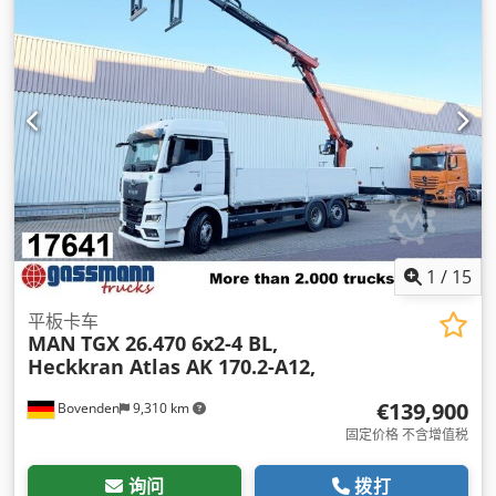
间宽度:
2,480 毫米
, 货舱高度:
1 毫米
, 设备:
中央锁, 动力转向,
定速巡航, 差速锁, 座椅加热器, 拖车连接装置, 牵引力控制, 电子
稳定程序 (ESP), 空调, 起重机, 车载电脑, 防抱死制动系统 (ABS),
附加前照灯, 雾灯, 驻车加热器, 驾驶室
,
1
/
15
平板卡车
MAN
TGX 26.470 6x2-4 BL,
Heckkran Atlas AK 170.2-A12,
€139,900
Bovenden
9,310 km
固定价格 不含增值税
询问
拨打