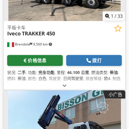
1
/
33
平板卡车
Iveco
TRAKKER 450
Brendola
9,560 km
价格信息
拨打
状况:
二手
, 功能:
完全功能
, 里程:
46,100 公里
, 燃油类型:
柴油
,
燃料:
柴油
, 颜色:
白色
, 驾驶室:
日间驾驶室
, 排放等级:
欧4
, 制造
年份:
2006
, 设备:
空调, 起重机
,
小广告