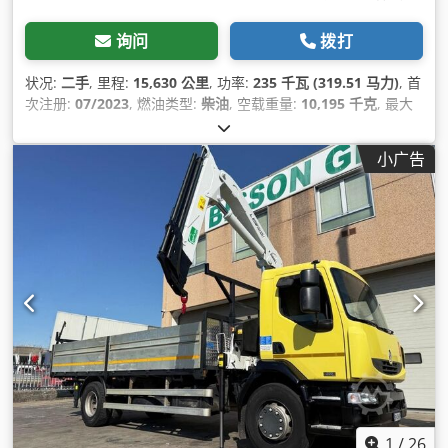
询问
拨打
状况:
二手
, 里程:
15,630 公里
, 功率:
235 千瓦 (319.51 马力)
, 首
次注册:
07/2023
, 燃油类型:
柴油
, 空载重量:
10,195 千克
, 最大
载重重量:
7,805 千克
, 总重量:
18,000 千克
, 车轴配置:
4x4
, 下次
检验 (TÜV):
04/2026
, 刹车:
恒定油门
, 颜色:
白色
, 驾驶室:
日间
小广告
驾驶室
, 齿轮类型:
自动
, 排放等级:
欧6
, 悬挂系统:
钢
, 座位数量:
2
, 装载空间长度:
4,600 毫米
, 装载空间宽度:
2,480 毫米
, 货舱高
度:
800 毫米
, 设备:
中央锁, 全轮驱动, 动力转向, 定速巡航, 差速
锁, 拖车连接装置, 牵引力控制, 空调, 起重机, 车载电脑, 防抱死制
动系统 (ABS), 附加前照灯, 雾灯, 驾驶室
,
1
/
26