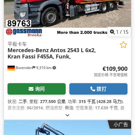
1
/
15
平板卡车
Mercedes-Benz
Antos 2543 L 6x2,
Kran Fassi F455A, Funk,
€109,900
Bovenden
9,310 km
固定价格 不含增值税
询问
拨打
状况:
二手
, 里程:
277,500 公里
, 功率:
315 千瓦 (428.28 马力)
,
首次注册:
06/2016
, 燃油类型:
柴油
, 空载重量:
17,630 千克
, 最
大载重重量:
8,370 千克
, 总重量:
26,000 千克
, 车轴配置:
6x2
, 轴
距:
4,900 毫米
, 下次检验 (TÜV):
04/2027
, 刹车:
发动机制动
, 颜
小广告
色:
红色
, 驾驶室:
日间驾驶室
, 齿轮类型:
自动
, 排放等级:
欧6
, 悬
挂系统:
钢-空气
, 座位数量:
2
, 装载空间长度:
6,300 毫米
, 装载空