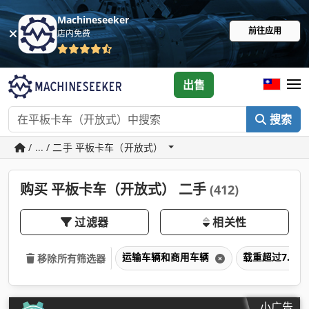
Machineseeker
前往应用
店内免费
出售
搜索
/ ... / 二手 平板卡车（开放式）
购买 平板卡车（开放式） 二手
(412)
过滤器
相关性
运输车辆和商用车辆
载重超过7.5
移除所有筛选器
小广告