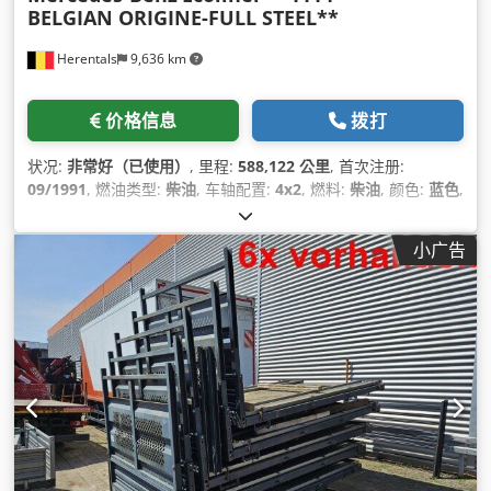
BELGIAN ORIGINE-FULL STEEL**
Herentals
9,636 km
价格信息
拨打
状况:
非常好（已使用）
, 里程:
588,122 公里
, 首次注册:
09/1991
, 燃油类型:
柴油
, 车轴配置:
4x2
, 燃料:
柴油
, 颜色:
蓝色
,
驾驶室:
日间驾驶室
, 齿轮类型:
机械的
, 悬挂系统:
钢
, 总长度:
7,850 毫米
, 总宽度:
2,500 毫米
, 总高度:
3,170 毫米
, 装载空间长
小广告
度:
5,750 毫米
, 制造年份:
1991
, 设备:
尾板升降机
,