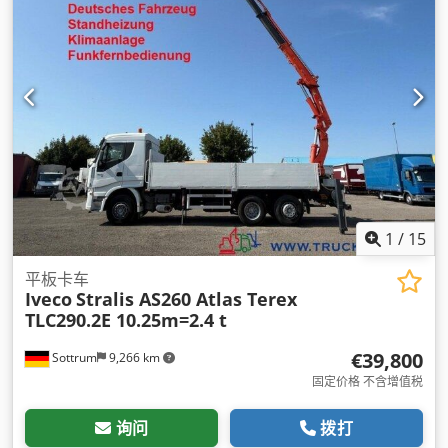
1
/
15
平板卡车
Iveco
Stralis AS260 Atlas Terex
TLC290.2E 10.25m=2.4 t
€39,800
Sottrum
9,266 km
固定价格 不含增值税
询问
拨打