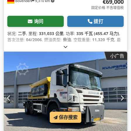
€69,000
Bovenden
9,310 km
固定价格 不含增值税
询问
拨打
状况:
二手
, 里程:
331,033 公里
, 功率:
335 千瓦 (455.47 马力)
,
首次注册:
04/2006
, 燃油类型:
柴油
, 空载重量:
11,320 千克
, 最
大载重重量:
14,680 千克
, 总重量:
26,000 千克
, 车轴配置:
6x6
,
轴距:
3,900 毫米
, 刹车:
发动机制动
, 颜色:
灰色
, 驾驶室:
卧铺驾
小广告
驶室
, 齿轮类型:
机械的
, 排放等级:
欧4
, 悬挂系统:
钢
, 座位数量:
2
, 装载空间长度:
3,250 毫米
, 装载空间宽度:
2,480 毫米
, 货舱高
度:
2,100 毫米
, 设备:
中央锁, 低噪音, 全轮驱动, 动力转向, 定速
巡航, 差速锁, 座椅加热器, 拖车连接装置, 空调, 起重机, 车载电
脑, 防抱死制动系统 (ABS), 附加前照灯, 雾灯, 驻车加热器, 驾驶
室
,
保存搜索