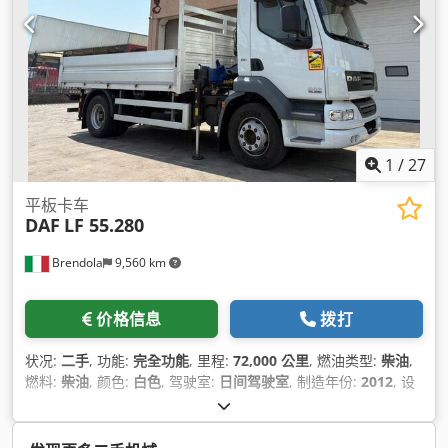
1
/
27
平板卡车
DAF
LF 55.280
Brendola
9,560 km
价格信息
拨打
状况:
二手
, 功能:
完全功能
, 里程:
72,000 公里
, 燃油类型:
柴油
,
燃料:
柴油
, 颜色:
白色
, 驾驶室:
日间驾驶室
, 制造年份:
2012
, 设
备:
空调, 起重机
,