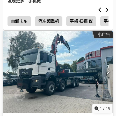
发现更多二手机械
a
自卸卡车
汽车起重机
平板 扫描 仪
平板 
小广告
1
/
19