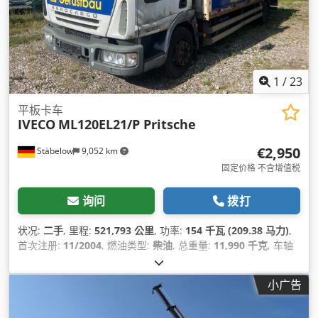
1
/
23
平板卡车
IVECO
ML120EL21/P Pritsche
€2,950
Stäbelow
9,052 km
固定价格 不含增值税
询问
拨打
状况:
二手
, 里程:
521,793 公里
, 功率:
154 千瓦 (209.38 马力)
,
首次注册:
11/2004
, 燃油类型:
柴油
, 总重量:
11,990 千克
, 车轴
配置:
2 轴
, 颜色:
白色
, 齿轮类型:
机械的
, 排放等级:
欧 3
, 总长
度:
9,230 毫米
, 总宽度:
2,550 毫米
, 总高度:
3,550 毫米
,
小广告