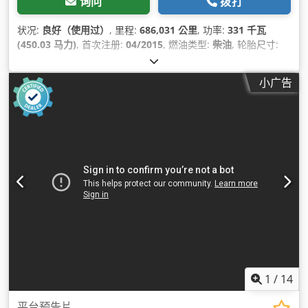
询问
拨打
状况:
良好（使用过）
, 里程:
686,031 公里
, 功率:
331 千瓦
(450.03 马力)
, 首次注册:
04/2015
, 燃油类型:
柴油
, 轮胎尺寸:
385/55R22,5
, 车轴配置:
6x2
, 轴距:
4,500 毫米
, 燃料:
柴油
, 刹
车:
缓速器
, 颜色:
其他
, 驾驶室:
卧铺驾驶室
, 齿轮类型:
自动
, 齿
小广告
轮数:
12
, 排放等级:
欧6
, 悬挂系统:
空气
, 总长度:
10,320 毫米
,
总宽度:
2,550 毫米
, 总高度:
3,550 毫米
, 装载空间长度:
6,010 毫
米
, 装载空间宽度:
2,510 毫米
, 制造年份:
2015
, 设备:
中央锁, 定
速巡航, 座椅加热器, 牵引力控制, 电动后视镜, 电动窗调节, 空调,
缓速器, 蓝牙, 起重机, 防抱死制动系统 (ABS), 驻车加热器
,
1
/
14
平台预告片