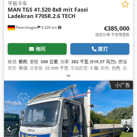
平板卡车
MAN
TGS 41.520 8x8 mit Fassi
Ladekran F705R.2.6 TECH
€385,000
Petershagen
9,326 km
固定价格 不含增值税
询问
拨打
状况:
新的
, 里程:
500 公里
, 功率:
382 千瓦 (519.37 马力)
, 燃油
类型:
柴油
, 总重量:
32,000 千克
, 车轴配置:
3 轴
, 颜色:
白色
, 齿
轮类型:
自动
, 排放等级:
欧6
, 总宽度:
2,550 毫米
, 总高度:
3,850
毫米
, 制造年份:
2026
, 设备:
导航系统, 电子稳定程序 (ESP), 空
小广告
调, 防抱死制动系统 (ABS), 驻车加热器
,