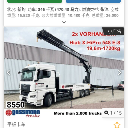
状况:
新的
, 功率:
346 千瓦 (470.43 马力)
, 燃油类型:
柴油
, 空载
重量:
15,520 千克
, 最大载重重量:
10,480 千克
, 总重量:
26,000
千克
, 轮胎尺寸:
315/80R22.5
, 车轴配置:
6x2
, 轴距:
4,800 毫米
,
刹车:
缓速器
, 颜色:
白色
, 驾驶室:
卧铺驾驶室
, 齿轮类型:
自动
,
小广告
排放等级:
欧6
, 悬挂系统:
钢-空气
, 座位数量:
2
, 装载空间长度:
6,500 毫米
, 装载空间宽度:
2,480 毫米
, 货舱高度:
1,000 毫米
, 设
备:
中央锁, 动力转向, 定速巡航, 导航系统, 差速锁, 座椅加热器,
拖车连接装置, 牵引力控制, 电子稳定程序 (ESP), 空调, 起重机,
车载电脑, 防抱死制动系统 (ABS), 附加前照灯, 雾灯, 驾驶室
,
1
/
15
平板卡车