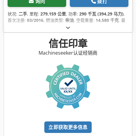
询问
拨打
状况:
二手
, 里程:
279,159 公里
, 功率:
290 千瓦 (394.29 马力)
,
首次注册:
03/2016
, 燃油类型:
柴油
, 空载重量:
14,580 千克
, 最
大载重重量:
11,420 千克
, 总重量:
26,000 千克
, 车轴配置:
6x2
,
轴距:
4,900 毫米
, 下次检验 (TÜV):
03/2025
, 刹车:
发动机制动
,
颜色:
蓝色
, 驾驶室:
日间驾驶室
, 齿轮类型:
自动
, 排放等级:
欧6
,
信任印章
悬挂系统:
空气
, 座位数量:
2
, 装载空间长度:
6,510 毫米
, 装载空
间宽度:
2,490 毫米
, 货舱高度:
950 毫米
, 设备:
中央锁, 动力转
Machineseeker认证经销商
向, 定速巡航, 差速锁, 座椅加热器, 拖车连接装置, 牵引力控制, 电
子稳定程序 (ESP), 空调, 起重机, 车载电脑, 防抱死制动系统
(ABS), 防盗系统（Immobilizer）, 附加前照灯, 雾灯, 驾驶室
,
立即获取更多信息