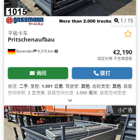
1
/
15
平板卡车
Pritschenaufbau
€2,190
Bovenden
9,310 km
固定价格 不含增值税
询问
拨打
状况:
二手
, 里程:
1,001 公里
, 驾驶室:
其他
, 齿轮类型:
其他
, 装载
空间体积:
2 立方米
, 装载空间长度:
3,000 毫米
, 装载空间宽度:
1,980 毫米
, 货舱高度:
400 毫米
,
小广告