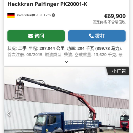
Heckkran Palfinger PK20001-K
€69,900
Bovenden
9,310 km
固定价格 不含增值税
询问
拨打
状况:
二手
, 里程:
287,044 公里
, 功率:
294 千瓦 (399.73 马力)
,
首次注册:
08/2015
, 燃油类型:
柴油
, 空载重量:
13,620 千克
, 最
大载重重量:
12,380 千克
, 总重量:
26,000 千克
, 车轴配置:
6x2
,
轴距:
4,800 毫米
, 下次检验 (TÜV):
08/2025
, 刹车:
发动机制动
,
小广告
颜色:
白色
, 驾驶室:
日间驾驶室
, 齿轮类型:
自动
, 排放等级:
欧6
,
悬挂系统:
空气
, 座位数量:
2
, 装载空间长度:
6,600 毫米
, 装载空
间宽度:
2,480 毫米
, 货舱高度:
950 毫米
, 设备:
中央锁, 动力转
向, 定速巡航, 导航系统, 差速锁, 座椅加热器, 拖车连接装置, 牵引
力控制, 电子稳定程序 (ESP), 空调, 起重机, 车载电脑, 防抱死制
动系统 (ABS), 附加前照灯, 雾灯, 驻车加热器, 驾驶室
,