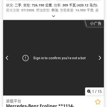
状况:
二手
, 里程:
726,190 公里
, 功率:
309 千瓦 (420.12 马力)
,
首次注册:
07/2008
, 燃油类型:
柴油
, 空载重量:
14,980 千克
, 最
大载重重量:
11,020 千克
, 总重量:
26,000 千克
, 车轴配置:
6x2
,
刹车:
发动机制动
, 颜色:
白色
, 驾驶室:
卧铺驾驶室
, 齿轮类型:
自
小广告
动
, 排放等级:
欧 5
, 悬挂系统:
钢-空气
, 座位数量:
2
, 装载空间长
度:
6,300 毫米
, 装载空间宽度:
2,460 毫米
, 货舱高度:
800 毫米
,
设备:
动力转向, 定速巡航, 座椅加热器, 拖车连接装置, 空调, 起重
机, 车载电脑, 防抱死制动系统 (ABS), 驻车加热器, 驾驶室
,
1
/
15
装载平台
Mercedes-Benz
Ecoliner **1114-