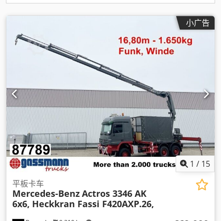
小广告
1
/
15
平板卡车
Mercedes-Benz
Actros 3346 AK
6x6, Heckkran Fassi F420AXP.26,