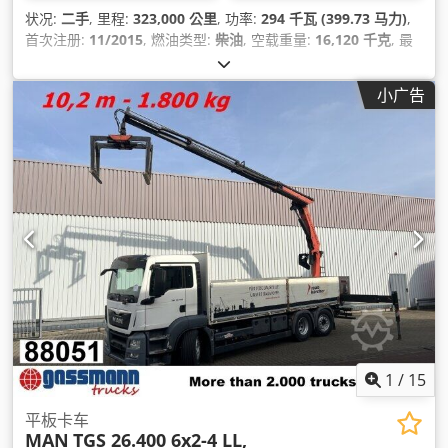
状况:
二手
, 里程:
323,000 公里
, 功率:
294 千瓦 (399.73 马力)
,
首次注册:
11/2015
, 燃油类型:
柴油
, 空载重量:
16,120 千克
, 最
大载重重量:
9,880 千克
, 总重量:
26,000 千克
, 轮胎尺寸:
315/70R22.5
, 车轴配置:
6x2
, 轴距:
5,100 毫米
, 下次检验 (TÜV):
小广告
11/2025
, 刹车:
发动机制动
, 颜色:
白色
, 驾驶室:
日间驾驶室
, 齿
轮类型:
自动
, 排放等级:
欧6
, 悬挂系统:
空气
, 座位数量:
2
, 装载
空间长度:
6,500 毫米
, 装载空间宽度:
2,480 毫米
, 货舱高度:
2,720 毫米
, 设备:
中央锁, 动力转向, 定速巡航, 差速锁, 座椅加热
器, 扰流板, 拖车连接装置, 牵引力控制, 电子稳定程序 (ESP), 空
调, 起重机, 车载电脑, 防抱死制动系统 (ABS), 雾灯, 驾驶室
,
1
/
15
平板卡车
MAN
TGS 26.400 6x2-4 LL,