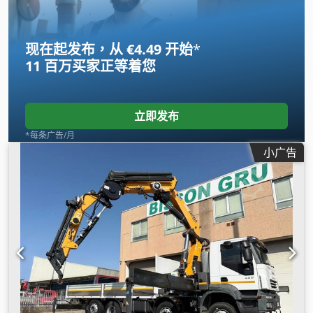
(ABS), 驻车加热器
,
现在起发布，从 €4.49 开始
*
11 百万买家
正等着您
立即发布
*每条广告/月
小广告