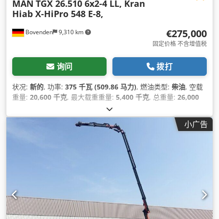
MAN
TGX 26.510 6x2-4 LL, Kran
Hiab X-HiPro 548 E-8,
€275,000
Bovenden
9,310 km
固定价格 不含增值税
询问
拨打
状况:
新的
, 功率:
375 千瓦 (509.86 马力)
, 燃油类型:
柴油
, 空载
重量:
20,600 千克
, 最大载重重量:
5,400 千克
, 总重量:
26,000
千克
, 车轴配置:
6x2
, 轴距:
5,550 毫米
, 刹车:
缓速器
, 颜色:
白色
,
驾驶室:
卧铺驾驶室
, 齿轮类型:
自动
, 排放等级:
欧6
, 悬挂系统:
小广告
空气
, 座位数量:
2
, 装载空间长度:
6,340 毫米
, 装载空间宽度:
2,480 毫米
, 货舱高度:
500 毫米
, 设备:
中央锁, 动力转向, 定速巡
航, 导航系统, 差速锁, 座椅加热器, 拖车连接装置, 牵引力控制, 电
子稳定程序 (ESP), 空调, 起重机, 车载电脑, 防抱死制动系统
(ABS), 附加前照灯, 雾灯, 驻车加热器, 驾驶室
,