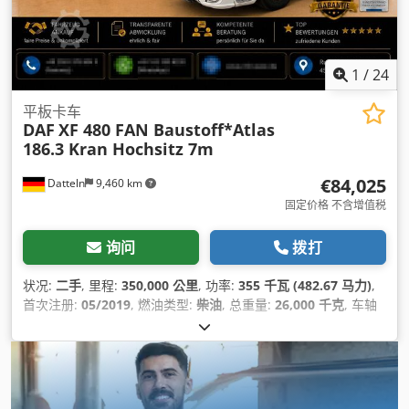
1
/
24
平板卡车
DAF
XF 480 FAN Baustoff*Atlas
186.3 Kran Hochsitz 7m
€84,025
Datteln
9,460 km
固定价格 不含增值税
询问
拨打
状况:
二手
, 里程:
350,000 公里
, 功率:
355 千瓦 (482.67 马力)
,
首次注册:
05/2019
, 燃油类型:
柴油
, 总重量:
26,000 千克
, 车轴
配置:
3 轴
, 刹车:
缓速器
, 颜色:
白色
, 齿轮类型:
自动
, 排放等级:
欧6
, 总长度:
10,920 毫米
, 总宽度:
2,550 毫米
, 总高度:
3,700 毫
米
, 装载空间长度:
7,000 毫米
, 装载空间宽度:
2,480 毫米
, 货舱
高度:
1,000 毫米
, 制造年份:
2019
, 设备:
压缩机, 导航系统, 烟尘
过滤器, 电子稳定程序 (ESP), 空调, 起重机, 防抱死制动系统