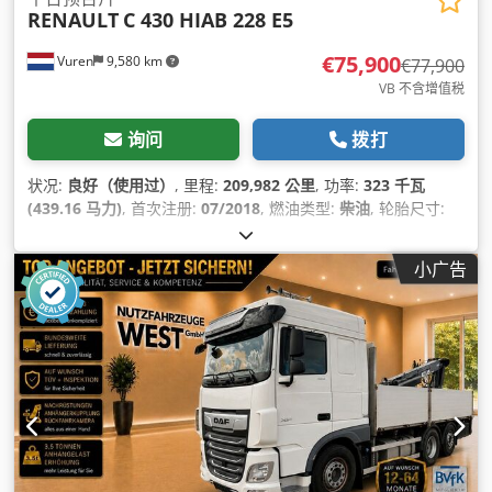
RENAULT
C 430 HIAB 228 E5
€75,900
Vuren
9,580 km
€77,900
VB 不含增值税
询问
拨打
状况:
良好（使用过）
, 里程:
209,982 公里
, 功率:
323 千瓦
(439.16 马力)
, 首次注册:
07/2018
, 燃油类型:
柴油
, 轮胎尺寸:
385/65R22,5
, 车轴配置:
8x4
, 轴距:
4,600 毫米
, 燃料:
柴油
, 颜
色:
橙色
, 驾驶室:
日间驾驶室
, 齿轮类型:
自动
, 齿轮数:
12
, 排放
小广告
等级:
欧6
, 悬挂系统:
钢-空气
, 总长度:
10,750 毫米
, 总宽度:
2,550 毫米
, 总高度:
3,990 毫米
, 装载空间长度:
7,220 毫米
, 装载
空间宽度:
2,450 毫米
, 制造年份:
2018
, 设备:
中央锁, 定速巡航,
座椅加热器, 牵引力控制, 电动后视镜, 电动窗调节, 空调, 蓝牙, 起
重机, 防抱死制动系统 (ABS)
,