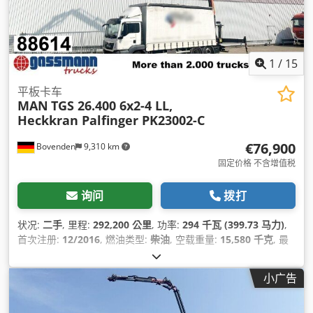
1
/
15
平板卡车
MAN
TGS 26.400 6x2-4 LL,
Heckkran Palfinger PK23002-C
€76,900
Bovenden
9,310 km
固定价格 不含增值税
询问
拨打
状况:
二手
, 里程:
292,200 公里
, 功率:
294 千瓦 (399.73 马力)
,
首次注册:
12/2016
, 燃油类型:
柴油
, 空载重量:
15,580 千克
, 最
大载重重量:
10,420 千克
, 总重量:
26,000 千克
, 车轴配置:
6x2
,
轴距:
5,100 毫米
, 下次检验 (TÜV):
09/2025
, 刹车:
发动机制动
,
小广告
颜色:
白色
, 驾驶室:
日间驾驶室
, 齿轮类型:
自动
, 排放等级:
欧6
,
悬挂系统:
空气
, 座位数量:
2
, 装载空间长度:
6,610 毫米
, 装载空
间宽度:
2,480 毫米
, 货舱高度:
2,750 毫米
, 设备:
中央锁, 动力转