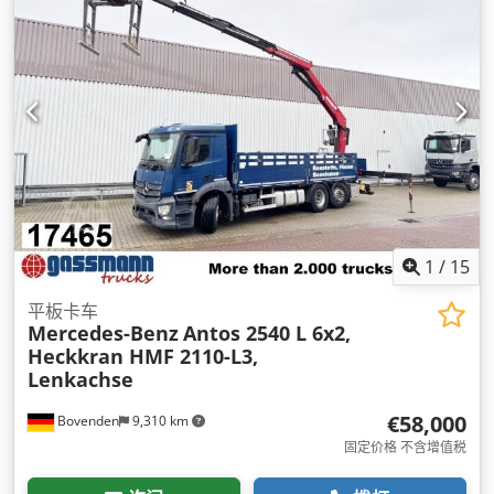
间宽度:
2,490 毫米
, 货舱高度:
950 毫米
, 设备:
中央锁, 动力转
向, 定速巡航, 差速锁, 座椅加热器, 拖车连接装置, 牵引力控制, 电
子稳定程序 (ESP), 空调, 起重机, 车载电脑, 防抱死制动系统
(ABS), 防盗系统（Immobilizer）, 附加前照灯, 雾灯, 驾驶室
,
1
/
15
平板卡车
Mercedes-Benz
Antos 2540 L 6x2,
Heckkran HMF 2110-L3,
Lenkachse
€58,000
Bovenden
9,310 km
固定价格 不含增值税