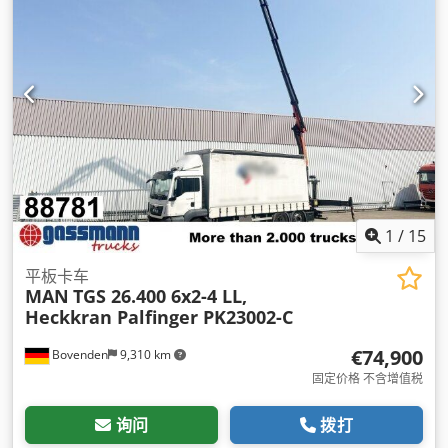
向, 定速巡航, 差速锁, 座椅加热器, 扰流板, 拖车连接装置, 牵引力
控制, 电子稳定程序 (ESP), 空调, 起重机, 车载电脑, 防抱死制动
系统 (ABS), 雾灯, 驾驶室
,
1
/
15
平板卡车
MAN
TGS 26.400 6x2-4 LL,
Heckkran Palfinger PK23002-C
€74,900
Bovenden
9,310 km
固定价格 不含增值税
询问
拨打