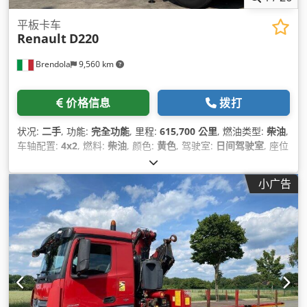
平板卡车
Renault
D220
Brendola
9,560 km
价格信息
拨打
状况:
二手
, 功能:
完全功能
, 里程:
615,700 公里
, 燃油类型:
柴油
,
车轴配置:
4x2
, 燃料:
柴油
, 颜色:
黄色
, 驾驶室:
日间驾驶室
, 座位
数量:
3
, 制造年份:
2006
, 设备:
起重机
,
小广告