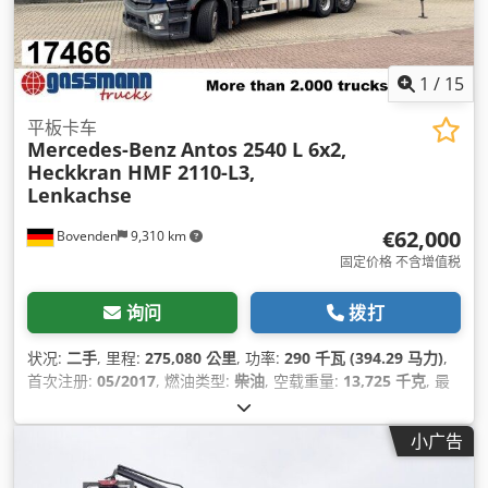
1
/
15
平板卡车
Mercedes-Benz
Antos 2540 L 6x2,
Heckkran HMF 2110-L3,
Lenkachse
€62,000
Bovenden
9,310 km
固定价格 不含增值税
询问
拨打
状况:
二手
, 里程:
275,080 公里
, 功率:
290 千瓦 (394.29 马力)
,
首次注册:
05/2017
, 燃油类型:
柴油
, 空载重量:
13,725 千克
, 最
大载重重量:
12,275 千克
, 总重量:
26,000 千克
, 车轴配置:
6x2
,
轴距:
4,900 毫米
, 下次检验 (TÜV):
01/2025
, 刹车:
发动机制动
,
小广告
颜色:
蓝色
, 驾驶室:
日间驾驶室
, 齿轮类型:
自动
, 排放等级:
欧6
,
悬挂系统:
空气
, 座位数量:
2
, 装载空间长度:
6,510 毫米
, 装载空