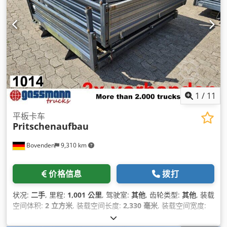
1
/
11
平板卡车
Pritschenaufbau
Bovenden
9,310 km
价格信息
拨打
状况:
二手
, 里程:
1,001 公里
, 驾驶室:
其他
, 齿轮类型:
其他
, 装载
空间体积:
2 立方米
, 装载空间长度:
2,330 毫米
, 装载空间宽度:
1,980 毫米
, 货舱高度:
400 毫米
,