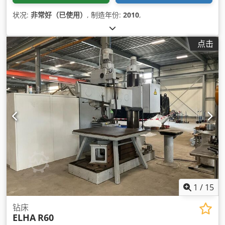
状况:
非常好（已使用）
, 制造年份:
2010
,
点击
1
/
15
钻床
ELHA
R60