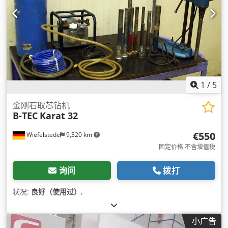
1
/
5
金刚石取芯钻机
B-TEC
Karat 32
€550
Wiefelstede
9,320 km
固定价格 不含增值税
询问
拨打
状况:
良好（使用过）
,
小广告