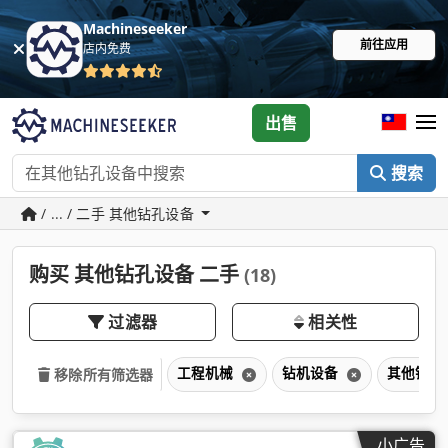
Machineseeker
前往应用
店内免费
出售
搜索
/ ... / 二手 其他钻孔设备
购买 其他钻孔设备 二手
(18)
过滤器
相关性
工程机械
钻机设备
其他钻孔
移除所有筛选器
小广告