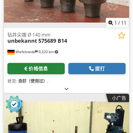
1
/
11
钻井尖端 Ø 140 mm
unbekannt
575689 B14
Wiefelstede
9,320 km
价格信息
拨打
状况:
良好（使用过）
,
小广告