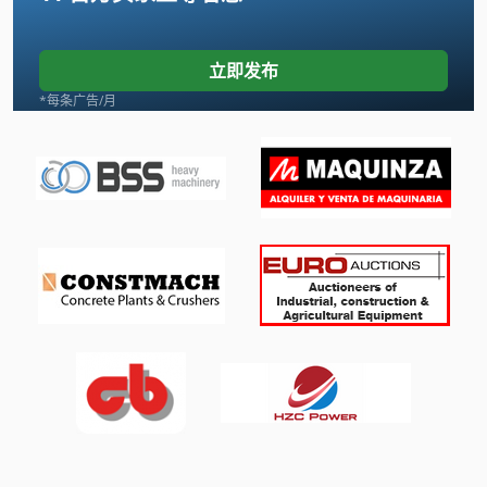
其他 人
其他 设备
立即发布
其他 配件
*每条广告/月
履带挖掘机
工具 车
机械 车床
柱式钻孔机
购物 车
车削 刀具
车削工具
车削装置