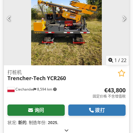
1
/
22
打桩机
Trencher-Tech
YCR260
€43,800
Ciechanów
8,594 km
固定价格 不含增值税
询问
拨打
状况:
新的
, 制造年份:
2025
,