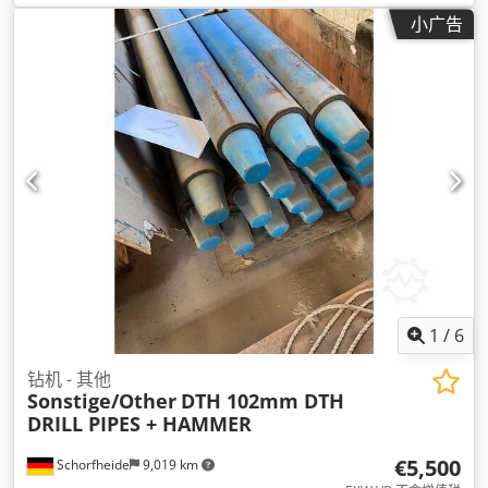
小广告
1
/
6
钻机 - 其他
Sonstige/Other
DTH 102mm DTH
DRILL PIPES + HAMMER
€5,500
Schorfheide
9,019 km