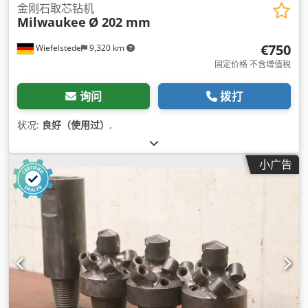
金刚石取芯钻机
Milwaukee
Ø 202 mm
€750
Wiefelstede
9,320 km
固定价格 不含增值税
询问
拨打
状况:
良好（使用过）
,
小广告