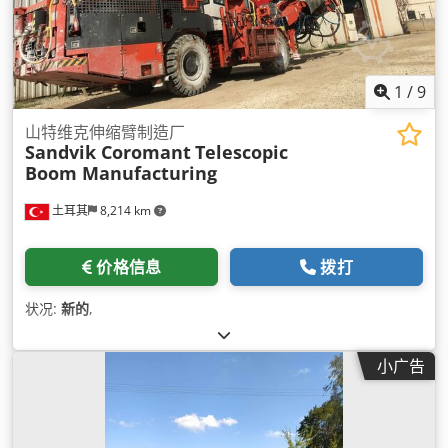
1
/
9
山特维克伸缩臂制造厂
Sandvik Coromant
Telescopic
Boom Manufacturing
土耳其
8,214 km
价格信息
拨打
状况:
新的
,
小广告