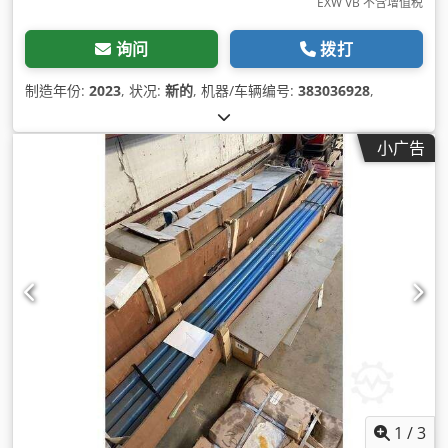
EXW VB 不含增值税
询问
拨打
制造年份:
2023
, 状况:
新的
, 机器/车辆编号:
383036928
,
小广告
1
/
3