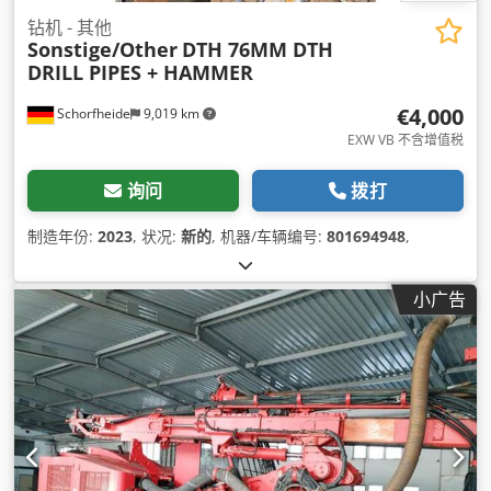
钻机 - 其他
Sonstige/Other
DTH 76MM DTH
DRILL PIPES + HAMMER
€4,000
Schorfheide
9,019 km
EXW VB 不含增值税
询问
拨打
制造年份:
2023
, 状况:
新的
, 机器/车辆编号:
801694948
,
小广告