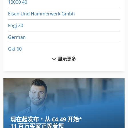
10000 40
Eisen Und Hammerwerk Gmbh
Fngj 20
German
Gkt 60
显示更多
Hsc 20 Linear
Meh 5 2 1 8 B
Ng 200
Tur 560
全自动钻孔机
现在起发布，从 €4.49 开始
*
其他
11 百万买家
正等着您