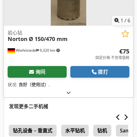
1
/
6
岩心钻
Norton
Ø 150/470 mm
€75
Wiefelstede
9,320 km
固定价格 不含增值税
询问
拨打
状况:
良好（使用过）
,
发现更多二手机械
n
钻孔设备 – 垂直式
水平钻机
钻机
Sandvi