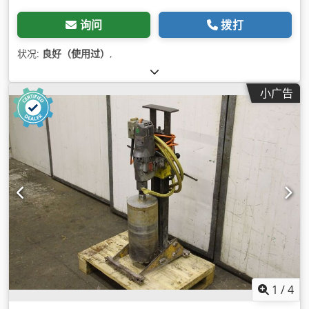
询问
拨打
状况:
良好（使用过）
,
小广告
1
/
4