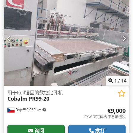
1
/
14
用于Keil锚固的数控钻孔机
Cobalm
PR99-20
€9,000
Dyje
9,069 km
EXW 固定价格 不含增值税
询问
拨打