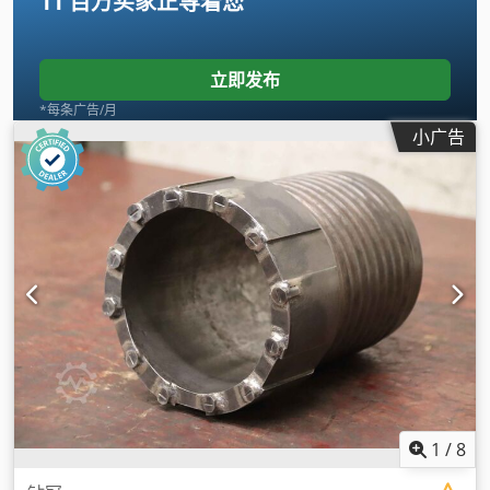
11 百万买家
正等着您
立即发布
*每条广告/月
小广告
1
/
8