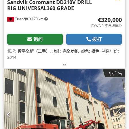
Sandvik Coromant
DD210V DRILL
RIG UNIVERSAL360 GRADE
€320,000
Tiranë
9,170 km
EXW VB 不含增值税
询问
拨打
状况:
近乎全新（二手）
, 功能:
完全功能
, 颜色:
橙色
, 制造年份:
2014
,
小广告