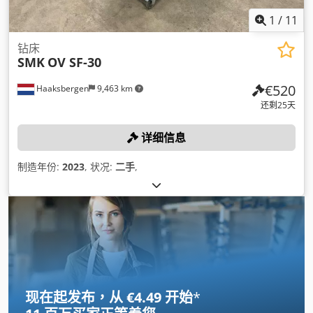
1
/
11
钻床
SMK
OV SF-30
€520
Haaksbergen
9,463 km
还剩25天
详细信息
制造年份:
2023
, 状况:
二手
,
现在起发布，从 €4.49 开始
*