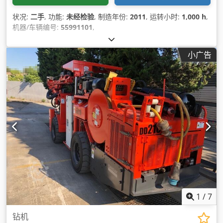
状况:
二手
, 功能:
未经检验
, 制造年份:
2011
, 运转小时:
1,000 h
,
机器/车辆编号:
55991101
,
小广告
1
/
7
钻机