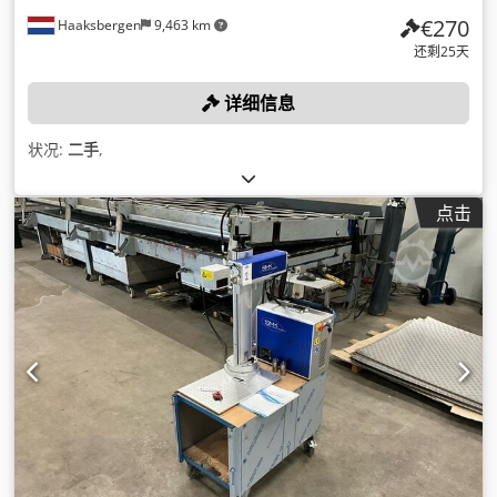
€270
Haaksbergen
9,463 km
还剩25天
详细信息
状况:
二手
,
点击