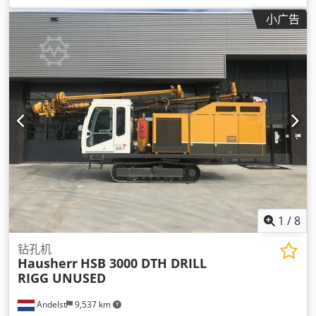
小广告
1
/
8
钻孔机
Hausherr
HSB 3000 DTH DRILL
RIGG UNUSED
Andelst
9,537 km