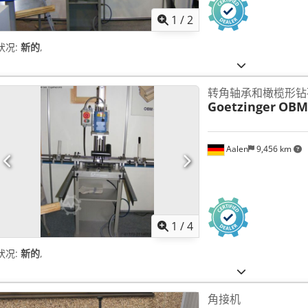
1
/
2
状况:
新的
,
转角轴承和橄榄形钻
Goetzinger
OBM
Aalen
9,456 km
1
/
4
状况:
新的
,
角接机