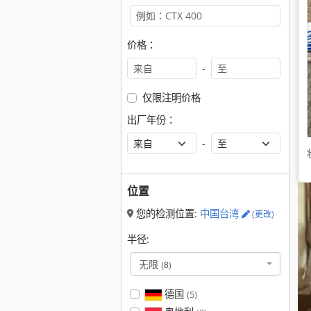
价格：
-
仅限注明价格
出厂年份：
-
位置
您的检测位置:
中国台湾
(更改)
半径:
无限
(8)
德国
(5)