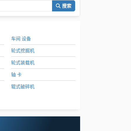
搜索
车间 设备
轮式挖掘机
轮式装载机
轴 卡
辊式破碎机
铲 齿 车床
驾驶 员 座 椅