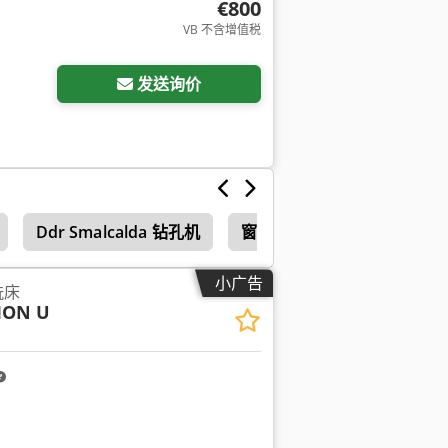
€800
VB 不含增值税
发送询价
Ddr Smalcalda 钻孔机
窗口类型 Elektromat
小广告
铣床
ION U