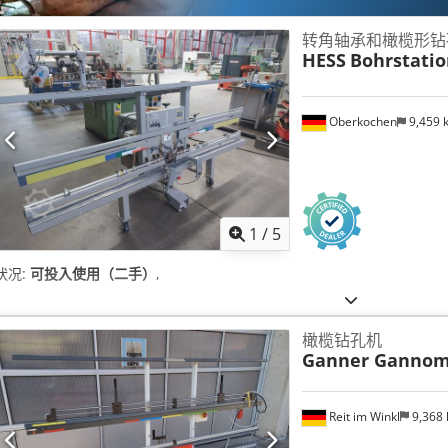
转角轴承和橄榄形钻
HESS
Bohrstatio
Oberkochen
9,459
1
/
5
状况:
可投入使用（二手）
,
橄榄钻孔机
Ganner Gannom
Reit im Winkl
9,368