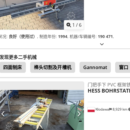
1
/
6
状况:
良好（使用过）
, 制造年份:
1994
, 机器/车辆编号:
190 471
,
发现更多二手机械
四面刨床
榫头切割及开槽机
Gannomat
窗口
门把手下 PVC 框架
HESS
BOHRSTAT
Kłodawa
8,929 km