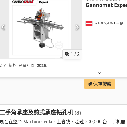
Gannomat
Expe
Telfs
9,479 km
1
/
2
状况:
新的
, 制造年份:
2026
,
保存搜索
二手角承座及剪式承座钻孔机
(8)
现在在整个 Machineseeker 上查找，超过 200,000 台二手机器