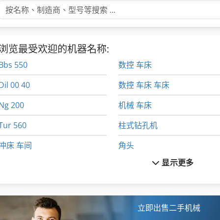
浏览最受欢迎的机器名称:
Bbs 550
数控 车床
Dil 00 40
数控 车床 车床
Ng 200
机械 车床
Tur 560
柱式钻孔机
冲床 车间
角头
显示更多
卧 式 带 锯
车削 刀具
卧式铣床
车削工具
卷 板
车削装置
立即出售二手机械