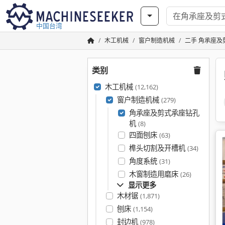
中国台湾
木工机械
窗户制造机械
二手 角承座及
类别
木工机械
(12,162)
窗户制造机械
(279)
角承座及剪式承座钻孔
机
(8)
四面刨床
(63)
榫头切割及开槽机
(34)
角度系统
(31)
木窗制造用磨床
(26)
显示更多
木材锯
(1,871)
刨床
(1,154)
封边机
(978)