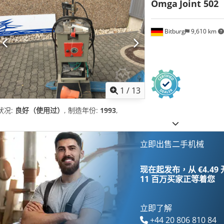
Omga
Joint 502
Bitburg
9,610 km
1
/
13
状况:
良好（使用过）
, 制造年份:
1993
,
立即出售二手机械
现在起发布，从 €4.49
11 百万买家
正等着您
立即了解
+44 20 806 810 84