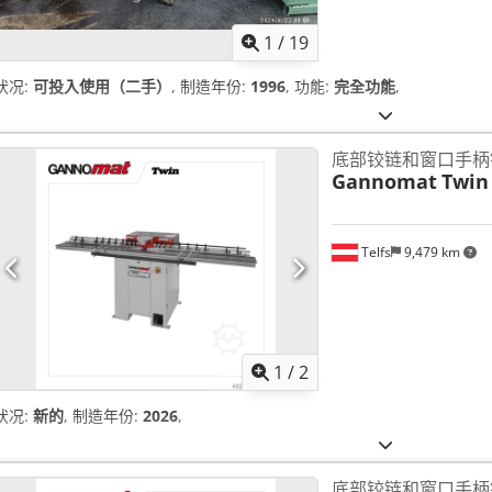
1
/
19
状况:
可投入使用（二手）
, 制造年份:
1996
, 功能:
完全功能
,
底部铰链和窗口手柄
Gannomat
Twin
Telfs
9,479 km
1
/
2
状况:
新的
, 制造年份:
2026
,
底部铰链和窗口手柄