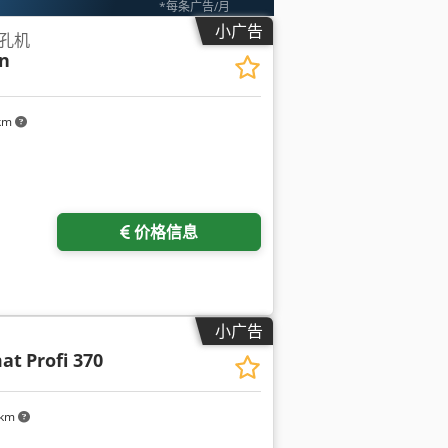
*每条广告/月
小广告
孔机
n
 km
价格信息
小广告
at
Profi 370
 km