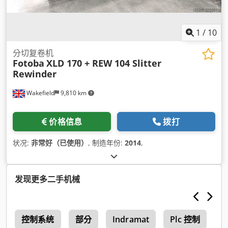
1
/
10
分切复卷机
Fotoba
XLD 170 + REW 104 Slitter
Rewinder
Wakefield
9,810 km
价格信息
拨打
状况:
非常好（已使用）
, 制造年份:
2014
,
发现更多二手机械
o
控制系统
部分
Indramat
Plc 控制
H