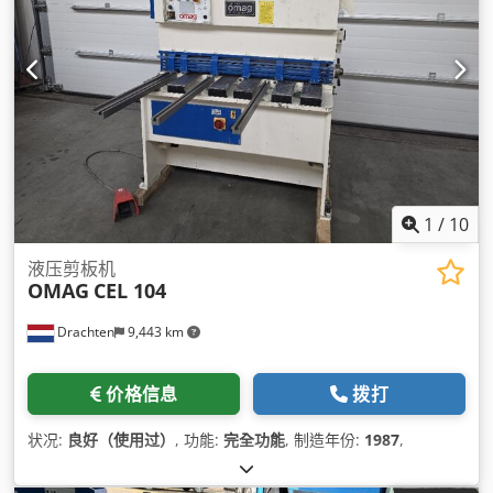
1
/
10
液压剪板机
OMAG
CEL 104
Drachten
9,443 km
价格信息
拨打
状况:
良好（使用过）
, 功能:
完全功能
, 制造年份:
1987
,