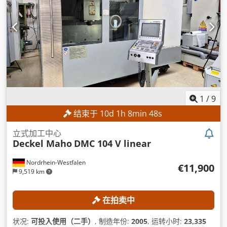
1
/
9
结束于
10
d
1
h
8
min
46
s
立式加工中心
Deckel Maho
DMC 104 V linear
Nordrhein-Westfalen
€11,900
9,519 km
在拍卖中
状况:
可投入使用（二手）
, 制造年份:
2005
, 运转小时:
23,335