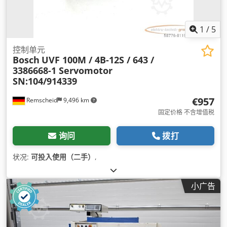
1
/
5
控制单元
Bosch
UVF 100M / 4B-12S / 643 /
3386668-1 Servomotor
SN:104/914339
€957
Remscheid
9,496 km
固定价格 不含增值税
询问
拨打
状况:
可投入使用（二手）
,
小广告