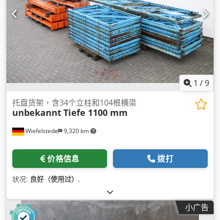
1
/
9
托盘货架，含34个立柱和104根横梁
unbekannt
Tiefe 1100 mm
Wiefelstede
9,320 km
价格信息
拨打
状况:
良好（使用过）
,
小广告