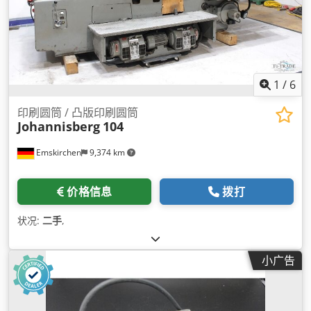
1
/
6
印刷圆筒 / 凸版印刷圆筒
Johannisberg
104
Emskirchen
9,374 km
价格信息
拨打
状况:
二手
,
小广告