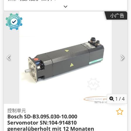
小广告
1
/
4
控制单元
Bosch
SD-B3.095.030-10.000
Servomotor SN:104-914810
generalüberholt mit 12 Monaten