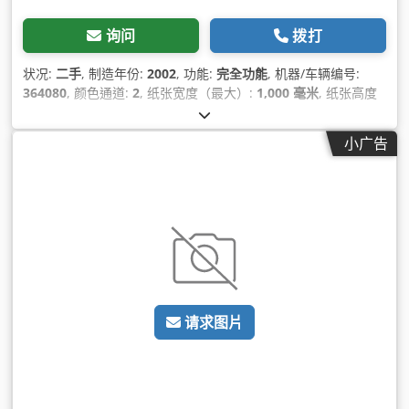
询问
拨打
状况:
二手
, 制造年份:
2002
, 功能:
完全功能
, 机器/车辆编号:
364080
, 颜色通道:
2
, 纸张宽度（最大）:
1,000 毫米
, 纸张高度
（最大）:
700 毫米
, 计数器读数（黑色）:
345,000,000
, 计数器
读数（颜色）:
345,000,000
, 输入电流类型:
三相
,
小广告
请求图片