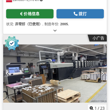
价格信息
拨打
状况:
非常好（已使用）
, 制造年份:
2005
,
小广告
1
/
23