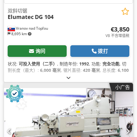
双斜切锯
Elumatec
DG 104
€3,850
Vranov nad Topľou
8,695 km
VB 不含增值税
询问
拨打
状况:
可投入使用（二手）
, 制造年份:
1992
, 功能:
完全功能
, 切
割长度（最大）:
6,000 毫米
, 锯片直径:
420 毫米
, 总长度:
6,100
毫米
, 总宽度:
1,200 毫米
, 总高度:
1,400 毫米
, 输入电流类型:
三
相
, 气压:
7 横杆
,
小广告