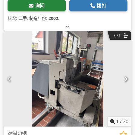
询问
拨打
状况:
二手
, 制造年份:
2002
,
小广告
1
/
20
双斜切锯