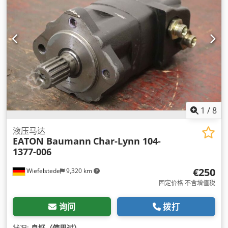
1
/
8
液压马达
EATON Baumann
Char-Lynn 104-
1377-006
€250
Wiefelstede
9,320 km
固定价格 不含增值税
询问
拨打
状况:
良好（使用过）
,