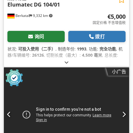
Elumatec
DG 104/01
€5,000
Berkatal
9,332 km
固定价格 不含增值税
询问
拨打
状况:
可投入使用（二手）
, 制造年份:
1993
, 功能:
完全功能
, 机
器/车辆编号:
26126
, 切割长度（最大）:
4,500 毫米
, 总长度:
6,000 毫米
, 总宽度:
1,950 毫米
, 总高度:
2,000 毫米
,
小广告