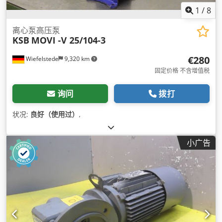
1
/
8
离心泵高压泵
KSB
MOVI -V 25/104-3
€280
Wiefelstede
9,320 km
固定价格 不含增值税
询问
拨打
状况:
良好（使用过）
,
小广告