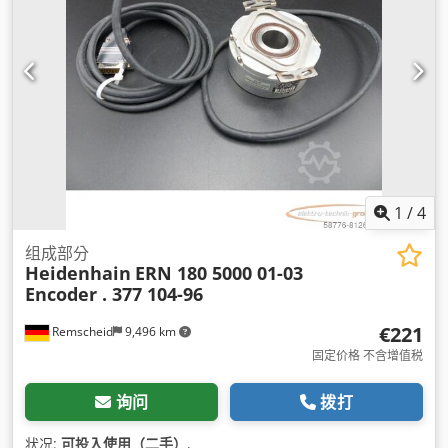
1
/
4
组成部分
Heidenhain
ERN 180 5000 01-03
Encoder . 377 104-96
€221
Remscheid
9,496 km
固定价格 不含增值税
询问
拨打
状况:
可投入使用（二手）
,