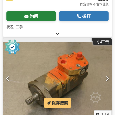
固定价格 不含增值税
询问
拨打
状况:
二手
,
小广告
保存搜索
1
/
6