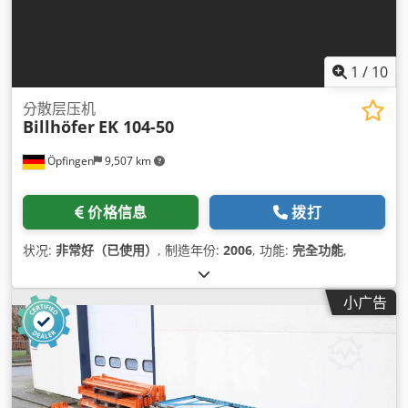
1
/
10
分散层压机
Billhöfer
EK 104-50
Öpfingen
9,507 km
价格信息
拨打
状况:
非常好（已使用）
, 制造年份:
2006
, 功能:
完全功能
,
小广告