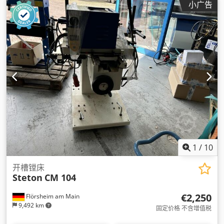
小广告
1
/
10
开槽镗床
Steton
CM 104
€2,250
Flörsheim am Main
9,492 km
固定价格 不含增值税