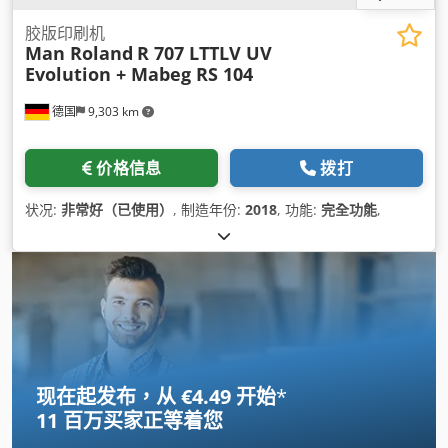
胶版印刷机
Man Roland
R 707 LTTLV UV
Evolution + Mabeg RS 104
德国
9,303 km
价格信息
拨打
状况:
非常好（已使用）
, 制造年份:
2018
, 功能:
完全功能
,
现在起发布，从 €4.49 开始
*
11 百万买家
正等着您