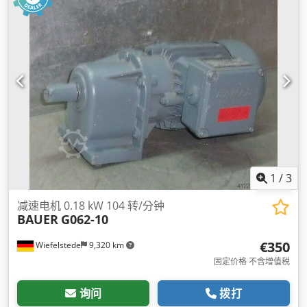
1
/
3
减速电机 0.18 kW 104 转/分钟
BAUER
G062-10
€350
Wiefelstede
9,320 km
固定价格 不含增值税
询问
拨打