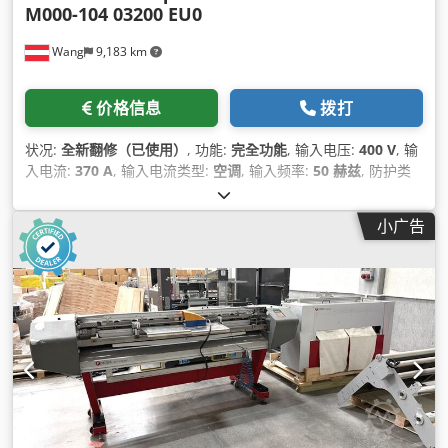
M000-104 03200 EU0
Wang
9,183 km
价格信息
拨打
状况:
全新翻修（已使用）
, 功能:
完全功能
, 输入电压:
400 V
, 输
入电流:
370 A
, 输入电流类型:
空调
, 输入频率:
50 赫兹
, 防护类
型（IP代码）:
IP20
, 最后一次大修年份:
2026
, 连续功率:
200 千
瓦 (271.92 马力)
, 设备:
铭牌可用
,
小广告