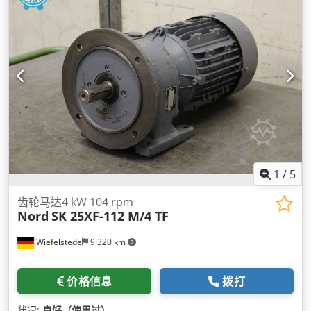
1
/
5
齿轮马达4 kW 104 rpm
Nord
SK 25XF-112 M/4 TF
Wiefelstede
9,320 km
价格信息
拨打
状况:
良好（使用过）
,