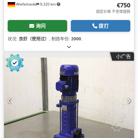
€750
Wiefelstede
9,320 km
固定价格 不含增值税
询问
拨打
状况:
良好（使用过）
, 制造年份:
2000
,
小广告