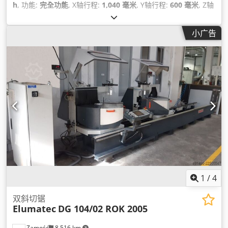
h
, 功能:
完全功能
, X轴行程:
1,040 毫米
, Y轴行程:
600 毫米
, Z轴
移动距离:
500 毫米
, 控制器型号:
Heidenhain iTNC 530
, 主轴
速度（最大）:
8,000 转/分
,
小广告
1
/
4
双斜切锯
Elumatec
DG 104/02 ROK 2005
Zamość
8,516 km