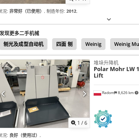
状况:
非常好（已使用）
, 制造年份:
2012
,
发现更多二手机械
刨光及成型自动机
四面 刨
Weinig
Weinig Mu
堆垛升降机
Polar Mohr LW 1
Lift
Radom
8,626 km
1
/
6
状况:
良好（使用过）
,