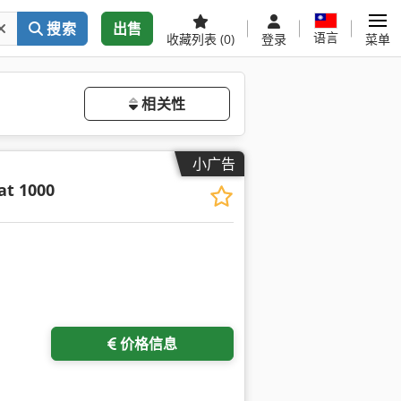
搜索
出售
语言
收藏列表
(0)
登录
菜单
相关性
小广告
t 1000
价格信息