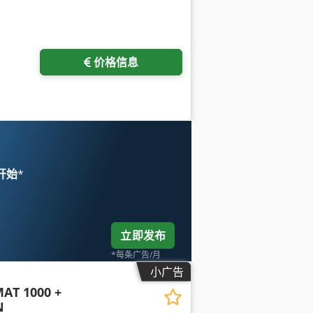
价格信息
 开始
*
立即发布
*每条广告/月
小广告
AT 1000 +
N