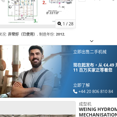
1
/
28
状况:
非常好（已使用）
, 制造年份:
2012
,
立即出售二手机械
现在起发布，从 €4.49
11 百万买家
正等着您
立即了解
+44 20 806 810 84
成型机
WEINIG
HYDROM
MECHANISATIO