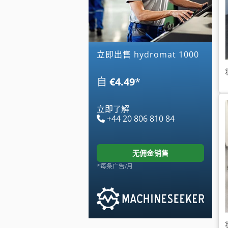
立即出售 hydromat 1000
自
€4.49
*
立即了解
+44 20 806 810 84
无佣金销售
*每条广告/月