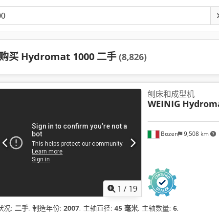
购买 Hydromat 1000 二手
(8,826)
刨床和成型机
WEINIG
Hydroma
Bozen
9,508 km
1
/
19
状况:
二手
, 制造年份:
2007
, 主轴直径:
45 毫米
, 主轴数量:
6
,