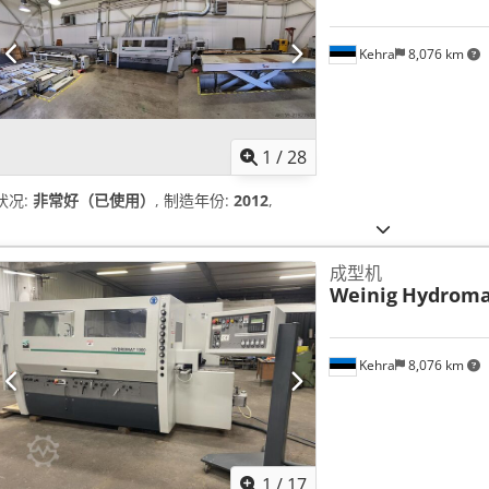
Kehra
8,076 km
1
/
28
状况:
非常好（已使用）
, 制造年份:
2012
,
成型机
Weinig
Hydromat
Kehra
8,076 km
1
/
17