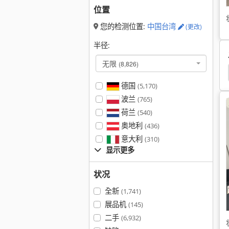
位置
您的检测位置:
中国台湾
(更改)
半径:
无限
(8,826)
Krones
贴标机
Monoblock
Sudhaus
德国
(5,170)
波兰
(765)
荷兰
(540)
奥地利
(436)
意大利
(310)
显示更多
状况
全新
(1,741)
展品机
(145)
二手
(6,932)