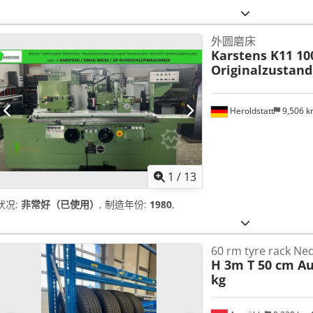
外圆磨床
Karstens K11 10
Originalzustand
Heroldstatt
9,506 
1
/
13
状况:
非常好（已使用）
, 制造年份:
1980
,
60 rm tyre rack Ne
H 3m T 50 cm Au
kg