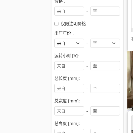
价格：
-
仅限注明价格
出厂年份：
-
运转小时 [h]:
-
总长度 [mm]:
-
总宽度 [mm]:
-
总高度 [mm]: