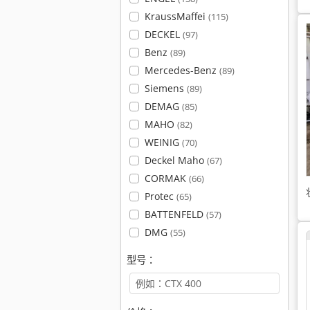
KraussMaffei
(115)
DECKEL
(97)
Benz
(89)
Mercedes-Benz
(89)
Siemens
(89)
DEMAG
(85)
MAHO
(82)
WEINIG
(70)
Deckel Maho
(67)
CORMAK
(66)
Protec
(65)
BATTENFELD
(57)
DMG
(55)
型号：