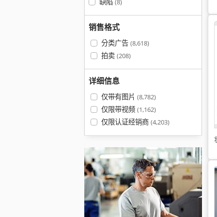
缺陷
(8)
销售格式
分类广告
(8,618)
拍卖
(208)
详细信息
仅带有图片
(8,782)
仅限带视频
(1,162)
仅限认证经销商
(4,203)