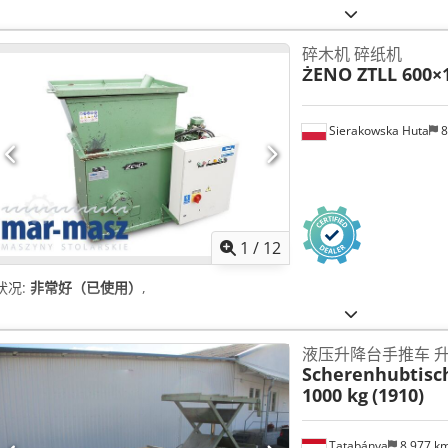
碎木机 碎纸机
ŻENO ZTLL 600×
Sierakowska Huta
8
1
/
12
状况:
非常好（已使用）
,
液压升降台手推车 
Scherenhubtis
1000 kg
(1910)
Tatabánya
8,977 k