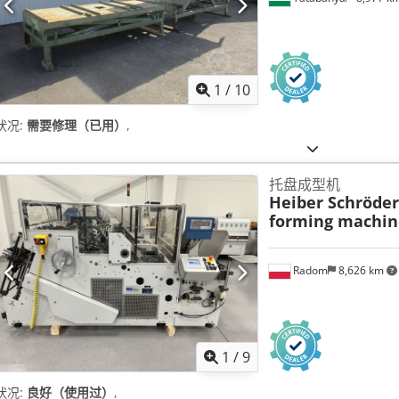
1
/
10
状况:
需要修理（已用）
,
托盘成型机
Heiber Schröder
forming machin
Radom
8,626 km
1
/
9
状况:
良好（使用过）
,