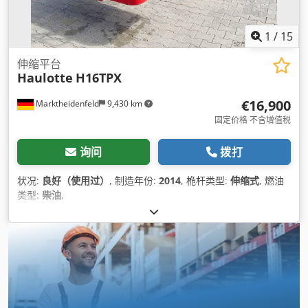
1
/
15
伸缩平台
Haulotte
H16TPX
€16,900
Marktheidenfeld
9,430 km
固定价格 不含增值税
询问
拨打
状况:
良好（使用过）
, 制造年份:
2014
, 桅杆类型:
伸缩式
, 燃油
类型:
柴油
,