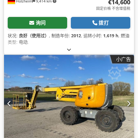
€14,600
Holzheim
9,414 km
固定价格 不含增值税
询问
拨打
状况:
良好（使用过）
, 制造年份:
2012
, 运转小时:
1,619 h
, 燃油
类型:
电动
,
小广告