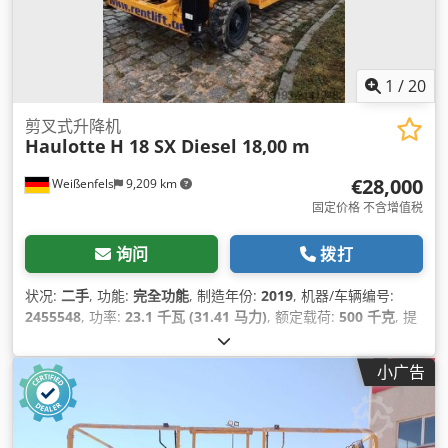
1
/
20
剪叉式升降机
Haulotte
H 18 SX Diesel 18,00 m
€28,000
Weißenfels
9,209 km
固定价格 不含增值税
询问
拨打
状况:
二手
, 功能:
完全功能
, 制造年份:
2019
, 机器/车辆编号:
2455548
, 功率:
23.1 千瓦 (31.41 马力)
, 额定载荷:
500 千克
, 提
升高度:
16,000 毫米
, 平台长度:
4,000 毫米
, 平台宽度:
1,890 毫
米
, 总重量:
7,240 千克
, 运输长度:
4,180 毫米
, 运输宽度:
2,250
小广告
毫米
, 运输高度:
2,990 毫米
, 燃油类型:
柴油
, 轮胎尺寸:
10n x
16,5
, 颜色:
黄色
, 设备:
全轮驱动
,