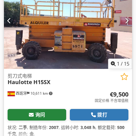
1
/
15
剪刀式电梯
Haulotte
H15SX
€9,500
西班牙
10,611 km
固定价格 不含增值税
询问
拨打
状况:
二手
, 制造年份:
2007
, 运转小时:
3,048 h
, 额定载荷:
500
千克
, 颜色:
金
,