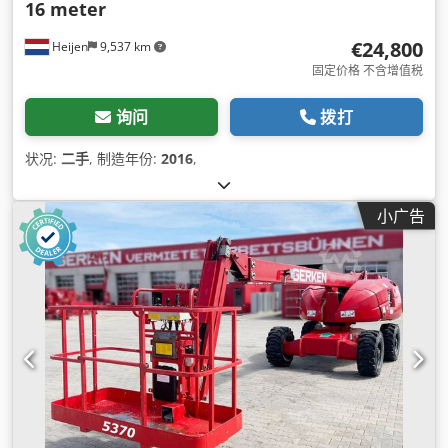
16 meter
€24,800
Heijen
9,537 km
固定价格 不含增值税
询问
拨打
状况:
二手
, 制造年份:
2016
,
小广告