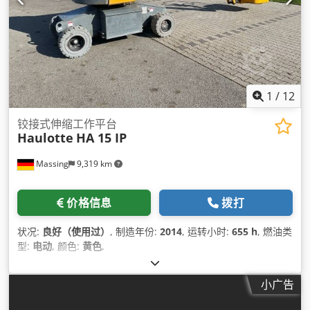
1
/
12
铰接式伸缩工作平台
Haulotte
HA 15 IP
Massing
9,319 km
价格信息
拨打
状况:
良好（使用过）
, 制造年份:
2014
, 运转小时:
655 h
, 燃油类
型:
电动
, 颜色:
黄色
,
小广告