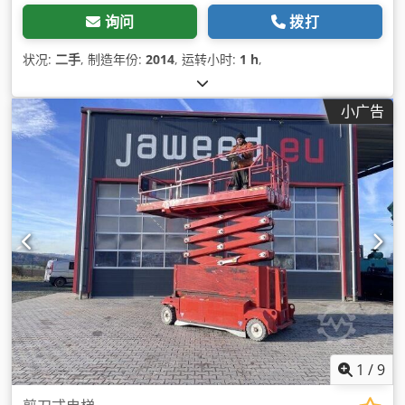
询问
拨打
状况:
二手
, 制造年份:
2014
, 运转小时:
1 h
,
小广告
1
/
9