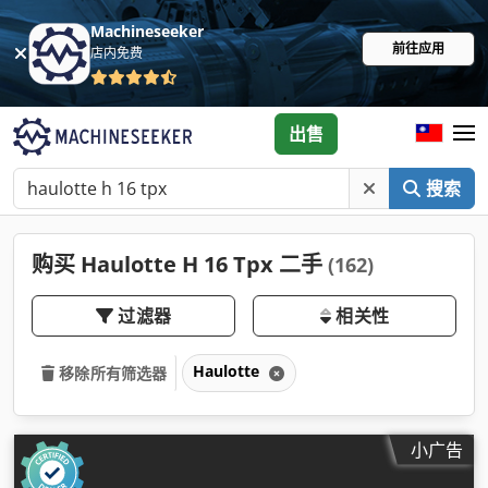
Machineseeker
前往应用
店内免费
出售
搜索
购买 Haulotte H 16 Tpx 二手
(162)
过滤器
相关性
Haulotte
移除所有筛选器
小广告