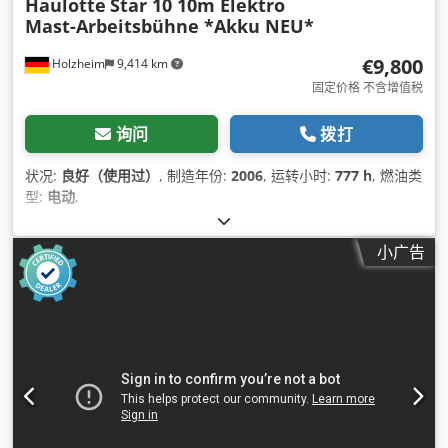
Haulotte
Star 10 10m Elektro
Mast-Arbeitsbühne *Akku NEU*
€9,800
Holzheim
9,414 km
固定价格 不含增值税
询问
拨打
状况:
良好（使用过）
, 制造年份:
2006
, 运转小时:
777 h
, 燃油类
型:
电动
,
小广告