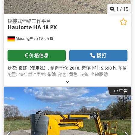
1
/
15
铰接式伸缩工作平台
Haulotte
HA 18 PX
Massing
9,319 km
价格信息
拨打
状况:
良好（使用过）
, 制造年份:
2010
, 运转小时:
5,590 h
, 车轴
配置:
4x4
, 燃油类型:
柴油
, 颜色:
黄色
, 设备:
全轮驱动
,
小广告