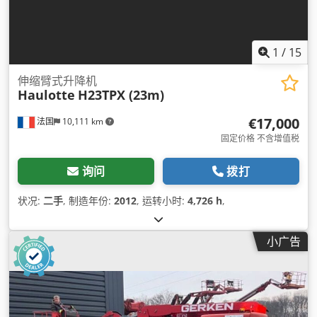
1
/
15
伸缩臂式升降机
Haulotte
H23TPX (23m)
€17,000
法国
10,111 km
固定价格 不含增值税
询问
拨打
状况:
二手
, 制造年份:
2012
, 运转小时:
4,726 h
,
小广告