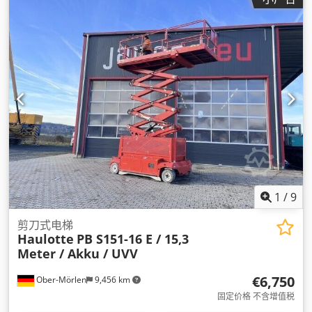
1
/
9
剪刀式电梯
Haulotte
PB S151-16 E / 15,3
Meter / Akku / UVV
€6,750
Ober-Mörlen
9,456 km
固定价格 不含增值税