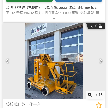
状况:
非常好（已使用）
, 制造年份:
2022
, 运转小时:
159 h
, 功
率:
12 千瓦 (16.32 马力)
, 提升高度:
13,000 毫米
, 燃油类型:
混
合动力
, 颜色:
其他
,
小广告
1
/
13
铰接式伸缩工作平台