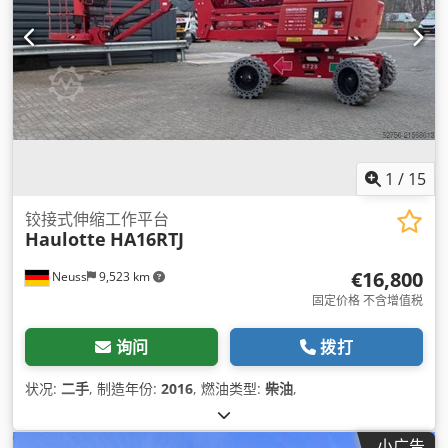
1
/
15
铰接式伸缩工作平台
Haulotte
HA16RTJ
€16,800
Neuss
9,523 km
固定价格 不含增值税
询问
拨打
状况:
二手
, 制造年份:
2016
, 燃油类型:
柴油
,
小广告