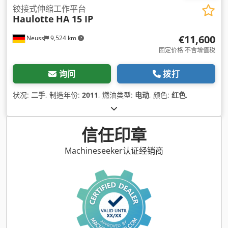
铰接式伸缩工作平台
Haulotte
HA 15 IP
€11,600
Neuss
9,524 km
固定价格 不含增值税
询问
拨打
状况:
二手
, 制造年份:
2011
, 燃油类型:
电动
, 颜色:
红色
,
信任印章
Machineseeker认证经销商