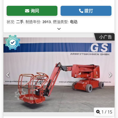
询问
拨打
状况:
二手
, 制造年份:
2013
, 燃油类型:
电动
,
小广告
1
/
15