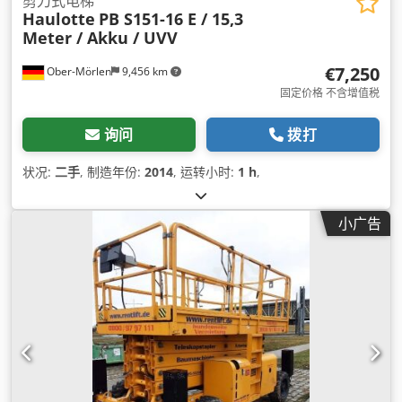
剪刀式电梯
Haulotte
PB S151-16 E / 15,3
Meter / Akku / UVV
€7,250
Ober-Mörlen
9,456 km
固定价格 不含增值税
询问
拨打
状况:
二手
, 制造年份:
2014
, 运转小时:
1 h
,
小广告