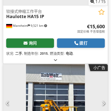
1
/
15
铰接式伸缩工作平台
Haulotte
HA15 IP
€15,600
Mannheim
9,521 km
固定价格 不含增值税
询问
拨打
状况:
二手
, 制造年份:
2015
, 燃油类型:
电动
,
小广告