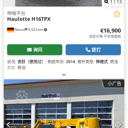
1
/
13
伸缩平台
Haulotte
H16TPX
€16,900
Neuss
9,523 km
固定价格 不含增值税
询问
拨打
状况:
良好（使用过）
, 制造年份:
2014
, 桅杆类型:
伸缩式
, 燃油
类型:
柴油
,
小广告