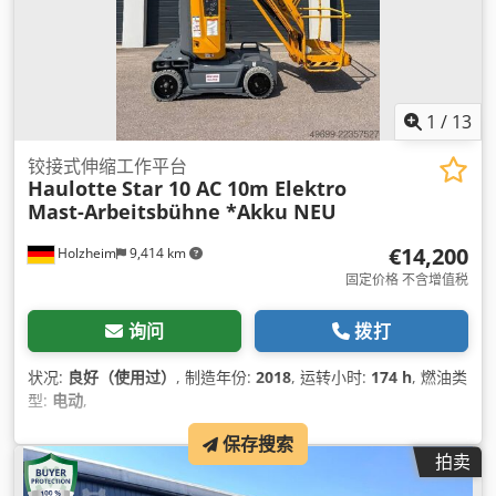
1
/
13
铰接式伸缩工作平台
Haulotte
Star 10 AC 10m Elektro
Mast-Arbeitsbühne *Akku NEU
€14,200
Holzheim
9,414 km
固定价格 不含增值税
询问
拨打
状况:
良好（使用过）
, 制造年份:
2018
, 运转小时:
174 h
, 燃油类
型:
电动
,
保存搜索
拍卖