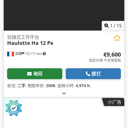
1
/
15
铰接式工作平台
Haulotte
Ha 12 Px
€9,600
法国
10,111 km
固定价格 不含增值税
询问
拨打
状况:
二手
, 制造年份:
2008
, 运转小时:
4,974 h
,
小广告