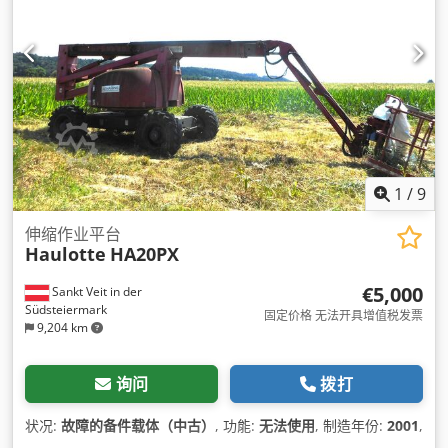
1
/
9
伸缩作业平台
Haulotte
HA20PX
€5,000
Sankt Veit in der
Südsteiermark
固定价格 无法开具增值税发票
9,204 km
询问
拨打
状况:
故障的备件载体（中古）
, 功能:
无法使用
, 制造年份:
2001
,