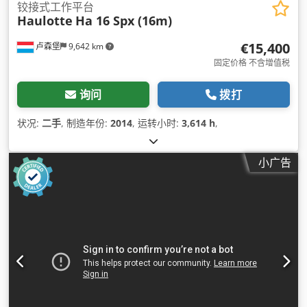
铰接式工作平台
Haulotte
Ha 16 Spx (16m)
€15,400
卢森堡
9,642 km
固定价格 不含增值税
询问
拨打
状况:
二手
, 制造年份:
2014
, 运转小时:
3,614 h
,
小广告