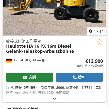
1
/
14
铰接式伸缩工作平台
Haulotte
HA 16 PX 16m Diesel
Gelenk-Teleskop-Arbeitsbühne
€12,900
Holzheim
9,414 km
固定价格 不含增值税
询问
拨打
状况:
良好（使用过）
, 制造年份:
2000
, 运转小时:
1,774 h
, 车轴
配置:
4x4
, 燃油类型:
柴油
, 设备:
全轮驱动
,