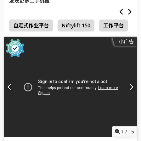
发现更多二手机械
0
自走式作业平台
Niftylift 150
工作平台
H
小广告
1
/
15