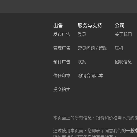
出售
服务与支持
公司
发布广告
登录
关于我们
管理广告
常见问题 / 帮助
压机
预订广告
联系
招聘信息
信任印章
购销合同示本
提交拍卖
本页面上的所有信息、报价和价格均不具约
通过使用本页面，您即表示同意我们的
一般
所述商标均归其各自所有者所有。