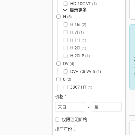
HD 10C VT
(1)
显示更多
H
(6)
H 16i
(2)
H 7i
(1)
H 11i
(1)
H 20i
(1)
H 20i P
(1)
DV
(4)
DV+ 70i VV-S
(1)
0
(2)
3307 HT
(1)
价格：
-
仅限注明价格
出厂年份：