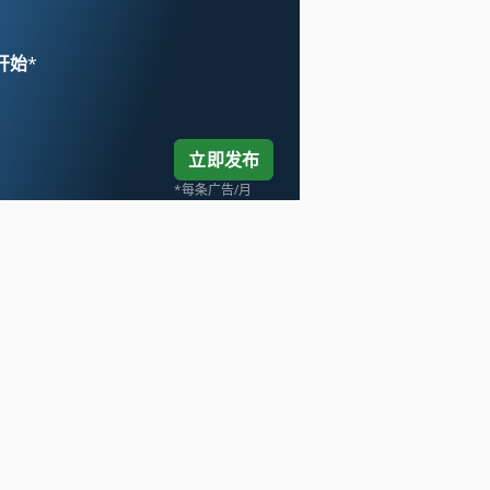
 开始
*
立即发布
*每条广告/月