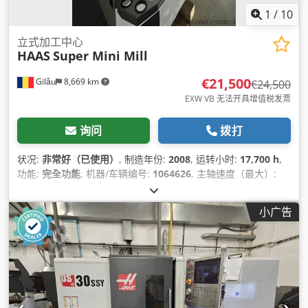
1
/
10
立式加工中心
HAAS
Super Mini Mill
€21,500
Gilău
8,669 km
€24,500
EXW VB 无法开具增值税发票
询问
拨打
状况:
非常好（已使用）
, 制造年份:
2008
, 运转小时:
17,700 h
,
功能:
完全功能
, 机器/车辆编号:
1064626
, 主轴速度（最大）:
10,000 转/分
, 输入电压:
220 V
, 输入电流类型:
空调
,
小广告