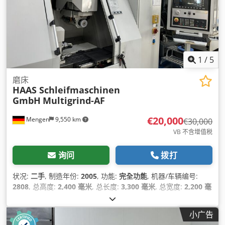
1
/
5
磨床
HAAS Schleifmaschinen
GmbH
Multigrind-AF
€20,000
Mengen
9,550 km
€30,000
VB 不含增值税
询问
拨打
状况:
二手
, 制造年份:
2005
, 功能:
完全功能
, 机器/车辆编号:
2808
, 总高度:
2,400 毫米
, 总长度:
3,300 毫米
, 总宽度:
2,200 毫
米
, 送料长度 X 轴:
450 毫米
, Y轴进给长度:
250 毫米
, Z轴进给行
程:
350 毫米
, 总重量:
7,000 千克
, X轴行程:
450 毫米
, Y轴行程:
小广告
250 毫米
, Z轴移动距离:
350 毫米
,