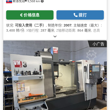
斯洛伐克
9,568 km
价格信息
拨打
状况:
可投入使用（二手）
, 制造年份:
2007
, 主轴速度（最大）:
3,400 转/分
, X轴行程:
287 毫米
, Z轴移动距离:
864 毫米
, 总高
度:
2,000 毫米
, 控制器制造商:
HAAS
, 轴数:
2
,
小广告