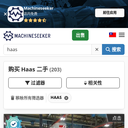
Machineseeker
前往应用
店内免费
出售
搜索
购买 Haas 二手
(203)
过滤器
相关性
HAAS
移除所有筛选器
点击