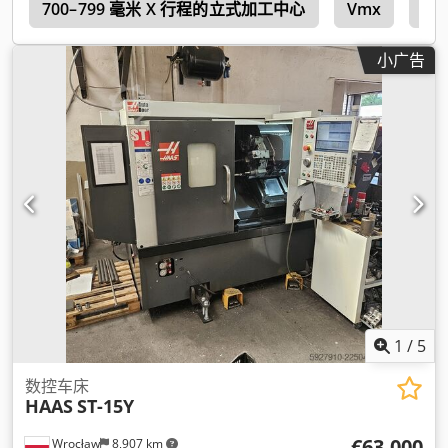
W
700–799 毫米 X 行程的立式加工中心
Vmx
Hu
小广告
1
/
5
数控车床
HAAS
ST-15Y
€63,000
Wrocław
8,907 km