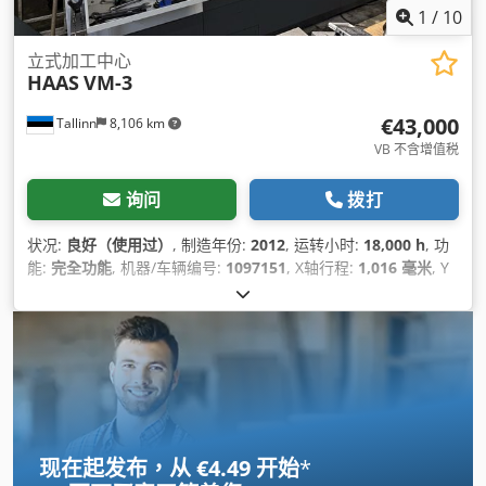
1
/
10
立式加工中心
HAAS
VM-3
€43,000
Tallinn
8,106 km
VB 不含增值税
询问
拨打
状况:
良好（使用过）
, 制造年份:
2012
, 运转小时:
18,000 h
, 功
能:
完全功能
, 机器/车辆编号:
1097151
, X轴行程:
1,016 毫米
, Y
轴行程:
660 毫米
, Z轴移动距离:
635 毫米
, 控制器制造商:
HAAS
, 控制器型号:
Haas CNC Control
, 总高度:
6,350 毫米
, 主
轴速度（最大）:
12,000 转/分
, 工具直径 工具径:
76 毫米
, 设备:
切屑输送机, 文档 / 手册, 转速可无级变速
,
现在起发布，从 €4.49 开始
*