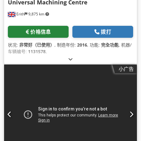
Universal Machining Centre
Erith
9,875 km
价格信息
拨打
状况:
非常好（已使用）
, 制造年份:
2016
, 功能:
完全功能
, 机器/
车辆编号:
1131578
,
小广告