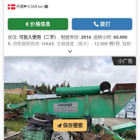
丹麦
9,568 km
价格信息
拨打
状况:
可投入使用（二手）
, 制造年份:
2014
, 运转小时:
60,000
h
, 控制器制造商:
HAAS
, 主轴速度（最大）:
12,000 转/分
, 轴数:
3
,
小广告
保存搜索