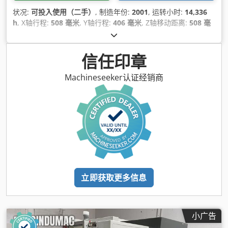
状况:
可投入使用（二手）
, 制造年份:
2001
, 运转小时:
14,336
h
, X轴行程:
508 毫米
, Y轴行程:
406 毫米
, Z轴移动距离:
508 毫
米
, 控制器制造商:
HAAS
, 总高度:
1,473 毫米
, 工作台承载能力:
1,350 千克
, 主轴速度（最大）:
10,000 转/分
, 主轴电机功率:
11,000 瓦特
, 轴数:
3
,
信任印章
Machineseeker认证经销商
立即获取更多信息
小广告