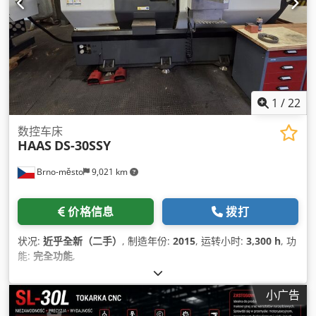
1
/
22
数控车床
HAAS
DS-30SSY
Brno-město
9,021 km
价格信息
拨打
状况:
近乎全新（二手）
, 制造年份:
2015
, 运转小时:
3,300 h
, 功
能:
完全功能
,
小广告