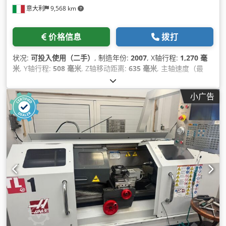
意大利
9,568 km
价格信息
拨打
状况:
可投入使用（二手）
, 制造年份:
2007
, X轴行程:
1,270 毫
米
, Y轴行程:
508 毫米
, Z轴移动距离:
635 毫米
, 主轴速度（最
大）:
12,000 转/分
, 刀库刀位数量:
24
, 轴数:
3
,
小广告