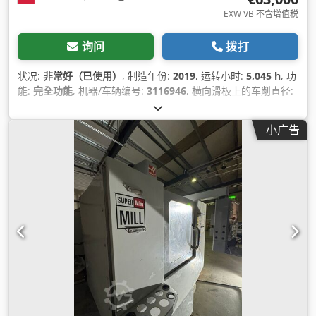
EXW VB 不含增值税
询问
拨打
状况:
非常好（已使用）
, 制造年份:
2019
, 运转小时:
5,045 h
, 功
能:
完全功能
, 机器/车辆编号:
3116946
, 横向滑板上的车削直径:
279 毫米
, 车削长度:
406 毫米
, 车削直径:
279 毫米
, 主轴通孔:
64 毫米
, 主轴速度（最大）:
4,000 转/分
, X轴行程:
200 毫米
, Y
小广告
轴行程:
50 毫米
, Z轴移动距离:
406 毫米
, 主轴电机功率:
15 瓦
特
, 转速（最小）:
4,000 转/分
, 最大转速:
6,000 转/分
, 总高度:
2,167 毫米
, 总长度:
3,395 毫米
, 总宽度:
1,612 毫米
, X轴进给速
度:
12 米/分钟
, Y轴进给速度:
12 米/分钟
, Z轴进给速度:
30 米/
分钟
, 工件重量（最大）:
3,583 千克
, 输入电流类型:
三相
, 总重
量:
3,583 千克
, 主轴端头:
-
, 设备:
文档 / 手册
,