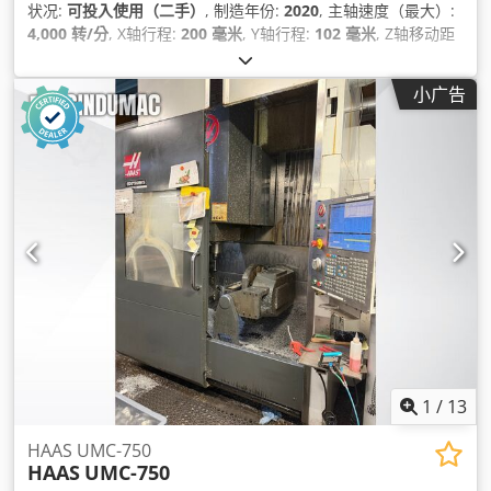
状况:
可投入使用（二手）
, 制造年份:
2020
, 主轴速度（最大）:
4,000 转/分
, X轴行程:
200 毫米
, Y轴行程:
102 毫米
, Z轴移动距
离:
406 毫米
, 主轴电机功率:
14,900 瓦特
, 轴数:
4
,
小广告
1
/
13
HAAS UMC-750
HAAS
UMC-750