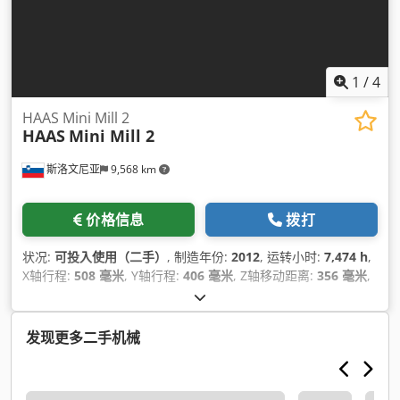
1
/
4
HAAS Mini Mill 2
HAAS
Mini Mill 2
斯洛文尼亚
9,568 km
价格信息
拨打
状况:
可投入使用（二手）
, 制造年份:
2012
, 运转小时:
7,474 h
,
X轴行程:
508 毫米
, Y轴行程:
406 毫米
, Z轴移动距离:
356 毫米
,
控制器制造商:
HAAS
, 工作台承载能力:
227 千克
, 主轴速度（最
大）:
10,000 转/分
, 轴数:
3
,
发现更多二手机械