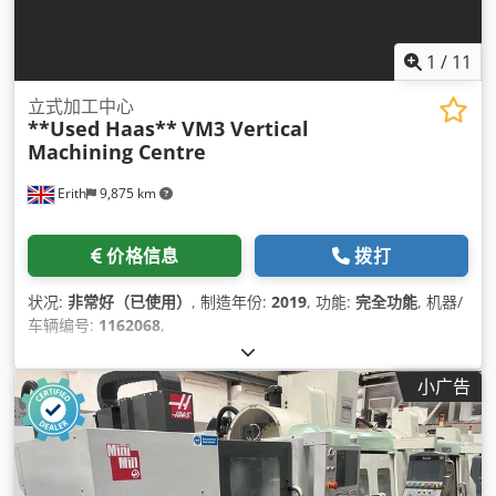
1
/
11
立式加工中心
**Used Haas**
VM3 Vertical
Machining Centre
Erith
9,875 km
价格信息
拨打
状况:
非常好（已使用）
, 制造年份:
2019
, 功能:
完全功能
, 机器/
车辆编号:
1162068
,
小广告