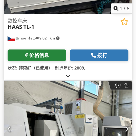
1
/
6
数控车床
HAAS
TL-1
Brno-město
9,021 km
价格信息
拨打
状况:
非常好（已使用）
, 制造年份:
2009
,
小广告