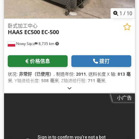
1
/
10
卧式加工中心
HAAS EC500
EC-500
Nowy Sącz
8,735 km
价格信息
拨打
状况:
非常好（已使用）
, 制造年份:
2011
, 送料长度 X 轴:
813 毫
米
, Y轴进给长度:
508 毫米
, Z轴进给行程:
711 毫米
,
小广告