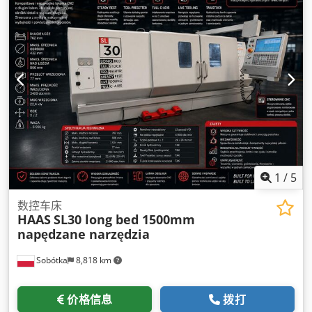
1
/
5
数控车床
HAAS
SL30 long bed 1500mm
napędzane narzędzia
Sobótka
8,818 km
价格信息
拨打