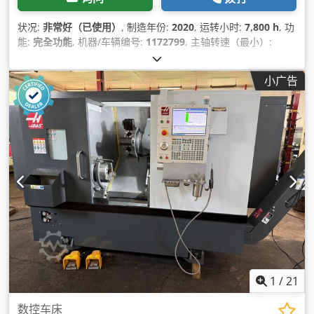
状况:
非常好（已使用）
, 制造年份:
2020
, 运转小时:
7,800 h
, 功
能:
完全功能
, 机器/车辆编号:
1172799
, 主轴转速（最小）:
15,000 转/分
, 设备:
切屑输送机, 转速可无级变速
,
小广告
1
/
21
数控车床