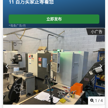
11 百万买家
正等着您
立即发布
*每条广告/月
小广告
1
/
4