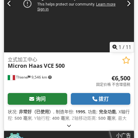
1
/
11
立式加工中心
Micron Haas
VCE 500
€6,500
Thiene
9,546 km
固定价格 不含增值税
询问
拨打
状况:
非常好（已使用）
, 制造年份:
1995
, 功能:
完全功能
, X轴行
程:
500 毫米
, Y轴行程:
400 毫米
, Z轴移动距离:
500 毫米
, 最大
转速:
7,500 转/分
, 设备:
切屑输送机
,
小广告