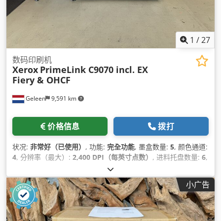
1
/
27
数码印刷机
Xerox
PrimeLink C9070 incl. EX
Fiery & OHCF
Geleen
9,591 km
价格信息
拨打
状况:
非常好（已使用）
, 功能:
完全功能
, 墨盒数量:
5
, 颜色通道:
4
, 分辨率（最大）:
2,400 DPI（每英寸点数）
, 进料托盘数量:
6
,
计数器读数（黑色）:
121,531
, 计数器读数（颜色）:
236,585
,
输入电压:
220 V
, 设备:
自动双面打印
,
小广告