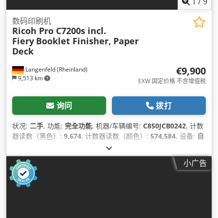
1
/
9
数码印刷机
Ricoh Pro C7200s incl.
Fiery
Booklet Finisher, Paper
Deck
€9,900
Langenfeld (Rheinland)
9,513 km
EXW 固定价格 不含增值税
询问
拨打
状况:
二手
, 功能:
完全功能
, 机器/车辆编号:
C850JCB0242
, 计数
器读数（黑色）:
9,674
, 计数器读数（颜色）:
574,584
, 设备:
自
动双面打印
,
小广告