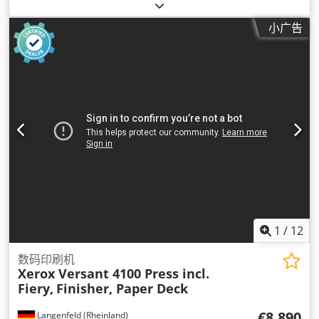
小广告
1
/
12
数码印刷机
Xerox Versant 4100 Press incl.
Fiery,
Finisher, Paper Deck
€8,890
Langenfeld (Rheinland)