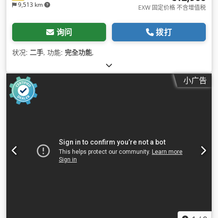
9,513 km
EXW 固定价格 不含增值税
询问
拨打
状况:
二手
, 功能:
完全功能
,
小广告