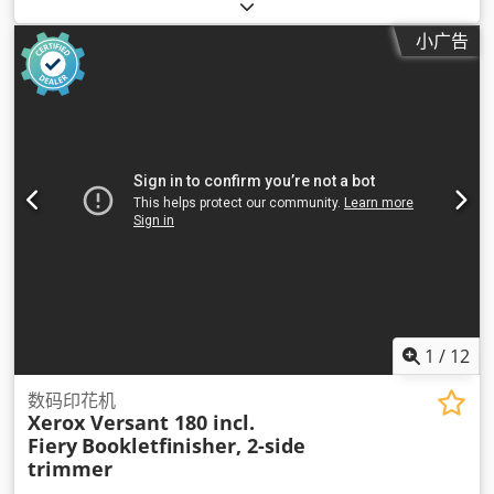
小广告
1
/
12
数码印花机
Xerox Versant 180 incl.
Fiery
Bookletfinisher, 2-side
trimmer