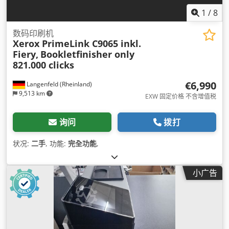
1
/
8
数码印刷机
Xerox PrimeLink C9065 inkl.
Fiery,
Bookletfinisher only
821.000 clicks
€6,990
Langenfeld (Rheinland)
9,513 km
EXW 固定价格 不含增值税
询问
拨打
状况:
二手
, 功能:
完全功能
,
小广告