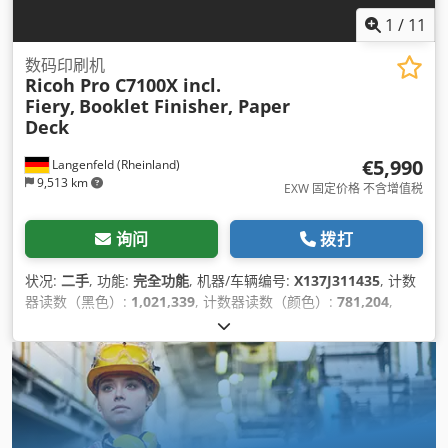
1
/
11
数码印刷机
Ricoh Pro C7100X incl.
Fiery,
Booklet Finisher, Paper
Deck
€5,990
Langenfeld (Rheinland)
9,513 km
EXW 固定价格 不含增值税
询问
拨打
状况:
二手
, 功能:
完全功能
, 机器/车辆编号:
X137J311435
, 计数
器读数（黑色）:
1,021,339
, 计数器读数（颜色）:
781,204
,