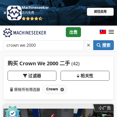
Machineseeker
前往应用
店内免费
出售
搜索
购买 Crown We 2000 二手
(42)
过滤器
相关性
Crown
移除所有筛选器
小广告