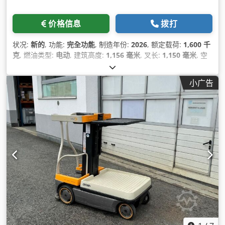
价格信息
拨打
状况:
新的
, 功能:
完全功能
, 制造年份:
2026
, 额定载荷:
1,600 千
克
, 燃油类型:
电动
, 建筑高度:
1,156 毫米
, 叉长:
1,150 毫米
, 空
载重量:
450 千克
, 总长度:
1,650 毫米
, 驱动类型:
Elektro
, 施工
宽度:
720 毫米
,
小广告