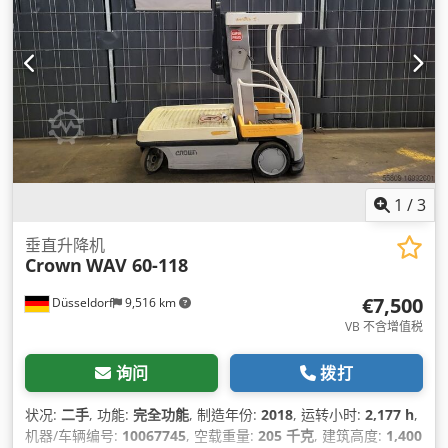
1
/
3
垂直升降机
Crown
WAV 60-118
€7,500
Düsseldorf
9,516 km
VB 不含增值税
询问
拨打
状况:
二手
, 功能:
完全功能
, 制造年份:
2018
, 运转小时:
2,177 h
,
机器/车辆编号:
10067745
, 空载重量:
205 千克
, 建筑高度:
1,400