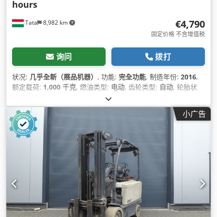
hours
€4,790
Tata
8,982 km
固定价格 不含增值税
询问
拨打
状况:
几乎全新（展品机器）
, 功能:
完全功能
, 制造年份:
2016
,
额定载荷:
1,000 千克
, 燃油类型:
电动
, 齿轮类型:
自动
, 轮胎状
况:
100 百分比
, 颜色:
银色
,
小广告