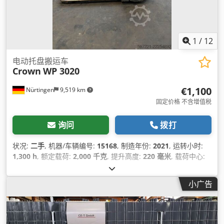
1
/
12
电动托盘搬运车
Crown
WP 3020
€1,100
Nürtingen
9,519 km
固定价格 不含增值税
询问
拨打
状况:
二手
, 机器/车辆编号:
15168
, 制造年份:
2021
, 运转小时:
1,300 h
, 额定载荷:
2,000 千克
, 提升高度:
220 毫米
, 载荷中心:
600 毫米
, 燃油类型:
电动
, 桅杆类型:
其他
, 建筑高度:
1,360 毫
米
, 电池电压:
24 V
, 叉长:
1,150 毫米
, 总重量:
577 千克
,
小广告