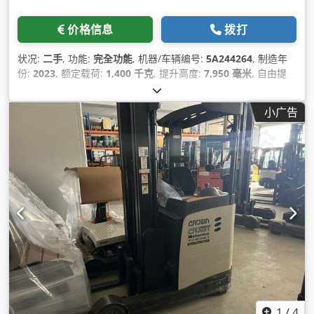
价格信息
拨打
状况:
二手
, 功能:
完全功能
, 机器/车辆编号:
5A244264
, 制造年
份:
2023
, 额定载荷:
1,400 千克
, 提升高度:
7,950 毫米
, 自由提
升:
2,515 毫米
, 燃油类型:
电动
, 桅杆类型:
三重式 (triplex)
, 建
筑高度:
3,190 毫米
, 叉长:
1,145 毫米
, 驱动类型:
Elektro
, 施工
小广告
宽度:
1,285 毫米
,
1
/
4