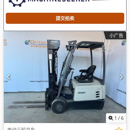
提交拍卖
小广告
1
/
6
电动三轮叉车