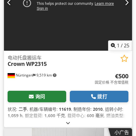
1
/
25
电动托盘搬运车
Crown
WP2315
€500
Nürtingen
9,519 km
固定价格 不含增值税
询问
拨打
状况:
二手
, 机器/车辆编号:
11619
, 制造年份:
2010
, 运转小时:
1,059 h
, 额定载荷:
1,600 千克
, 载荷中心:
600 毫米
, 燃油类型:
电动
, 桅杆类型:
其他
, 建筑高度:
1,350 毫米
, 电池电压:
24 V
, 叉
长:
1,120 毫米
, 总重量:
483 千克
,
小广告