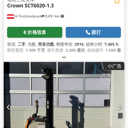
Crown
SCT6020-1.3
A-Tirol,Innsbruck
9,451 km
价格信息
拨打
状况:
二手
, 功能:
完全功能
, 制造年份:
2016
, 运转小时:
7,465 h
,
额定载荷:
1,300 千克
, 提升高度:
3,200 毫米
, 自由提升:
1,550 毫
米
, 桅杆类型:
双工
, 建筑高度:
2,105 毫米
, 叉长:
1,150 毫米
, 空
载重量:
3,350 千克
, 总长度:
2,950 毫米
, 施工宽度:
1,070 毫米
,
小广告