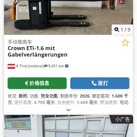
1
/
9
手动堆高车
Crown
ETi-1.6 mit
Gabelverlängerungen
A-Tirol,Innsbruck
9,451 km
价格信息
拨打
状况:
新的
, 功能:
完全功能
, 制造年份:
2026
, 额定载荷:
1,600 千
克
, 提升高度:
4,750 毫米
, 自由提升:
1,660 毫米
, 燃油类型:
电动
,
桅杆类型:
三重式 (triplex)
, 建筑高度:
2,140 毫米
, 叉长:
1,200
毫米
, 空载重量:
1,700 千克
, 总长度:
2,157 毫米
, 驱动类型:
小广告
Elektro
, 施工宽度:
800 毫米
,