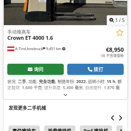
1
/
5
手动堆高车
Crown
ET 4000 1.6
€8,950
A-Tirol,Innsbruck
9,451 km
VB 不含增值税
询问
拨打
状况:
二手
, 功能:
完全功能
, 制造年份:
2022
, 运转小时:
15 h
, 额
定载荷:
1,600 千克
, 提升高度:
5,400 毫米
, 自由提升:
1,870 毫
米
, 燃油类型:
电动
, 桅杆类型:
三重式 (triplex)
, 建筑高度:
2,360
毫米
, 叉长:
1,150 毫米
, 驱动类型:
Elektro
,
发现更多二手机械
e
高位堆垛车
托盘堆垛机
Rmf 堆垛机
Mia