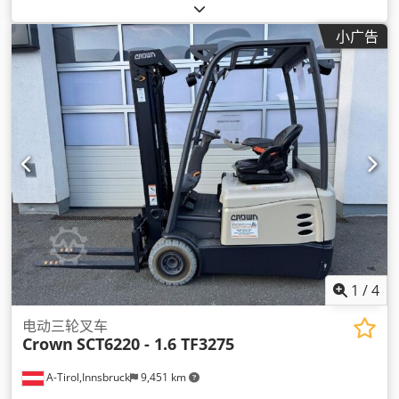
重量:
160 千克
, 总长度:
1,520 毫米
, 驱动类型:
Elektro
, 施工宽
度:
560 毫米
,
小广告
1
/
4
电动三轮叉车
Crown
SCT6220 - 1.6 TF3275
A-Tirol,Innsbruck
9,451 km