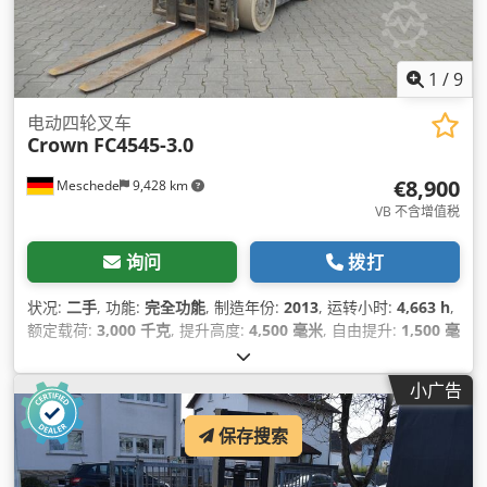
1
/
9
电动四轮叉车
Crown
FC4545-3.0
€8,900
Meschede
9,428 km
VB 不含增值税
询问
拨打
状况:
二手
, 功能:
完全功能
, 制造年份:
2013
, 运转小时:
4,663 h
,
额定载荷:
3,000 千克
, 提升高度:
4,500 毫米
, 自由提升:
1,500 毫
米
, 燃油类型:
电动
, 桅杆类型:
三重式 (triplex)
, 建筑高度:
2,200
毫米
, 叉长:
1,200 毫米
, 驱动类型:
Elektro
,
小广告
保存搜索