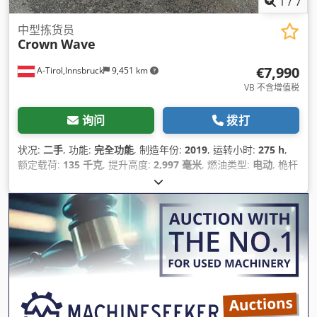
1
/
7
中型拣货员
Crown
Wave
€7,990
A-Tirol,Innsbruck
9,451 km
VB 不含增值税
询问
拨打
状况:
二手
, 功能:
完全功能
, 制造年份:
2019
, 运转小时:
275 h
,
额定载荷:
135 千克
, 提升高度:
2,997 毫米
, 燃油类型:
电动
, 桅杆
类型:
伸缩式
, 建筑高度:
1,385 毫米
, 空载重量:
640 千克
, 总长
度:
1,525 毫米
, 驱动类型:
Elektro
, 施工宽度:
750 毫米
,