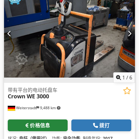
1
/
6
带有平台的电动托盘车
Crown
WE 3000
Weiterstadt
9,488 km
价格信息
拨打
状况:
良好（使用过）
, 功能:
完全功能
, 制造年份:
2017
,