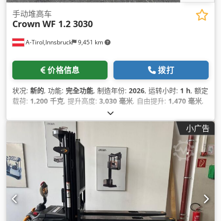
手动堆高车
Crown
WF 1.2 3030
A-Tirol,Innsbruck
9,451 km
价格信息
拨打
状况:
新的
, 功能:
完全功能
, 制造年份:
2026
, 运转小时:
1 h
, 额定
载荷:
1,200 千克
, 提升高度:
3,030 毫米
, 自由提升:
1,470 毫米
,
燃油类型:
电动
, 桅杆类型:
双工
, 建筑高度:
1,970 毫米
, 叉长:
1,200 毫米
, 总长度:
1,845 毫米
, 驱动类型:
Elektro
, 施工宽度:
小广告
805 毫米
,