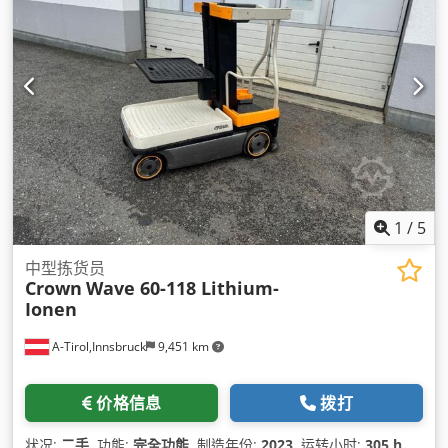
1
/
5
中型拣货员
Crown
Wave 60-118 Lithium-
Ionen
A-Tirol,Innsbruck
9,451 km
价格信息
拨打
状况:
二手
, 功能:
完全功能
, 制造年份:
2023
, 运转小时:
305 h
,