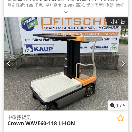
额定载荷:
135 千克
, 提升高度:
2,997 毫米
, 燃油类型:
电动
, 桅杆
类型:
伸缩式
, 建筑高度:
1,385 毫米
, 空载重量:
640 千克
, 总长
度:
1,525 毫米
, 驱动类型:
Elektro
, 施工宽度:
750 毫米
,
小广告
1
/
5
中型拣货员
Crown
WAVE60-118 LI-ION