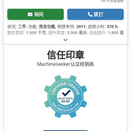
VB 不含增值税
询问
拨打
状况:
二手
, 功能:
完全功能
, 制造年份:
2011
, 运转小时:
370 h
,
额定载荷:
1,000 千克
, 提升高度:
3,900 毫米
, 自由提升:
1,800 毫
米
, 桅杆类型:
双工
, 建筑高度:
2,400 毫米
, 叉长:
1,150 毫米
, 空
载重量:
950 千克
, 总长度:
800 毫米
, 施工宽度:
800 毫米
,
信任印章
Machineseeker认证经销商