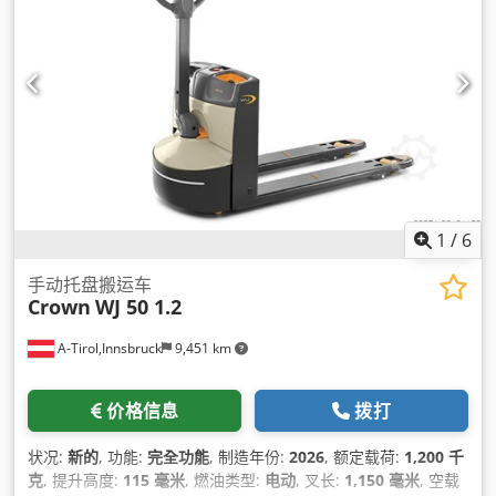
1
/
6
手动托盘搬运车
Crown
WJ 50 1.2
A-Tirol,Innsbruck
9,451 km
价格信息
拨打
状况:
新的
, 功能:
完全功能
, 制造年份:
2026
, 额定载荷:
1,200 千
克
, 提升高度:
115 毫米
, 燃油类型:
电动
, 叉长:
1,150 毫米
, 空载