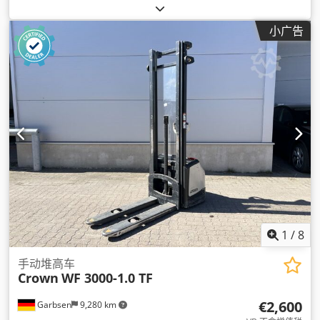
毫米
, 燃油类型:
电动
, 驱动类型:
Elektro
, 作业高度:
2,997 毫米
,
小广告
1
/
8
手动堆高车
Crown
WF 3000-1.0 TF
€2,600
Garbsen
9,280 km