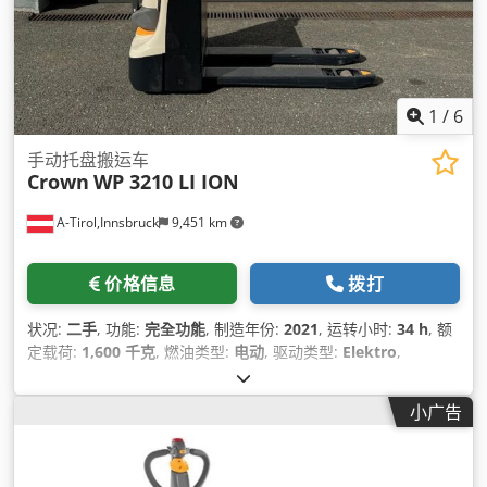
1
/
6
手动托盘搬运车
Crown
WP 3210 LI ION
A-Tirol,Innsbruck
9,451 km
价格信息
拨打
状况:
二手
, 功能:
完全功能
, 制造年份:
2021
, 运转小时:
34 h
, 额
定载荷:
1,600 千克
, 燃油类型:
电动
, 驱动类型:
Elektro
,
小广告