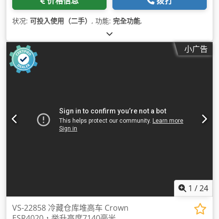
价格信息
拨打
状况:
可投入使用（二手）
, 功能:
完全功能
,
小广告
1
/
24
VS-22858 冷藏仓库堆高车 Crown
ESR4020，举升高度7140毫米