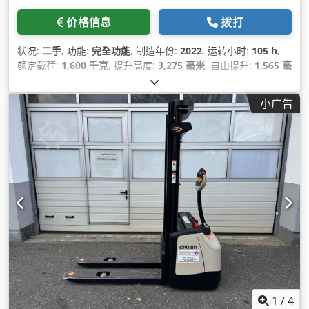
价格信息
拨打
状况:
二手
, 功能:
完全功能
, 制造年份:
2022
, 运转小时:
105 h
,
额定载荷:
1,600 千克
, 提升高度:
3,275 毫米
, 自由提升:
1,565 毫
米
, 燃油类型:
电动
, 桅杆类型:
双工
, 建筑高度:
2,105 毫米
, 叉长:
1,150 毫米
, 空载重量:
3,350 千克
, 驱动类型:
Elektro
, 施工宽度:
小广告
1,070 毫米
,
1
/
4