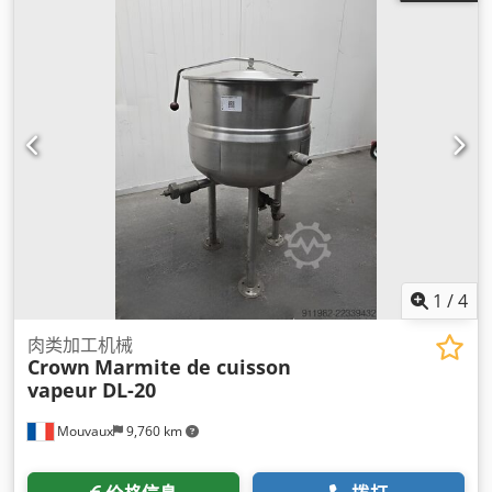
1
/
4
肉类加工机械
Crown
Marmite de cuisson
vapeur DL-20
Mouvaux
9,760 km