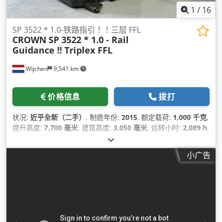
1
/
16
SP 3522 * 1.0-铁路指引！！三层 FFL
CROWN
SP 3522 * 1.0 - Rail
Guidance !! Triplex FFL
Wijchen
9,541 km
价格信息
拨打
状况:
近乎全新（二手）
, 制造年份:
2015
, 额定载荷:
1,000 千克
,
提升高度:
7,700 毫米
, 建筑高度:
3,050 毫米
, 运转小时:
2,089 h
,
燃油类型:
电动
, 桅杆类型:
三重式 (triplex)
,
小广告