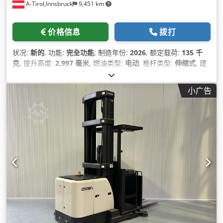
A-Tirol,Innsbruck
9,451 km
价格信息
拨打
状况:
新的
, 功能:
完全功能
, 制造年份:
2026
, 额定载荷:
135 千
克
, 提升高度:
2,997 毫米
, 燃油类型:
电动
, 桅杆类型:
伸缩式
, 建
筑高度:
1,385 毫米
, 驱动类型:
Elektro
,
小广告