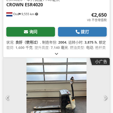
CROWN
ESR4020
€2,650
Oss
9,555 km
VB 不含增值税
询问
拨打
状况:
良好（使用过）
, 制造年份:
2004
, 运转小时:
3,875 h
, 额定
载荷:
1,600 千克
, 提升高度:
7,140 毫米
, 燃油类型:
电动
, 桅杆类
型:
三重式 (triplex)
, 建筑高度:
2,940 毫米
, 空载重量:
3,700 千
克
, 里程:
3,875 公里
,
小广告