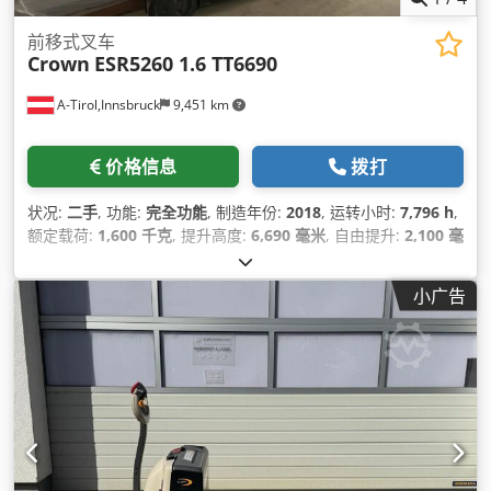
前移式叉车
Crown
ESR5260 1.6 TT6690
A-Tirol,Innsbruck
9,451 km
价格信息
拨打
状况:
二手
, 功能:
完全功能
, 制造年份:
2018
, 运转小时:
7,796 h
,
额定载荷:
1,600 千克
, 提升高度:
6,690 毫米
, 自由提升:
2,100 毫
米
, 燃油类型:
电动
, 桅杆类型:
三重式 (triplex)
, 建筑高度:
2,770
毫米
, 叉长:
1,145 毫米
, 空载重量:
2,557 千克
, 驱动类型:
小广告
Elektro
, 施工宽度:
1,269 毫米
,