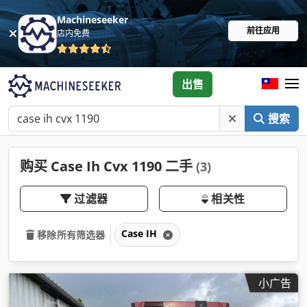
Machineseeker
前往应用
店内免费
出售
搜索
购买 Case Ih Cvx 1190 二手
(3)
过滤器
相关性
Case IH
移除所有筛选器
小广告