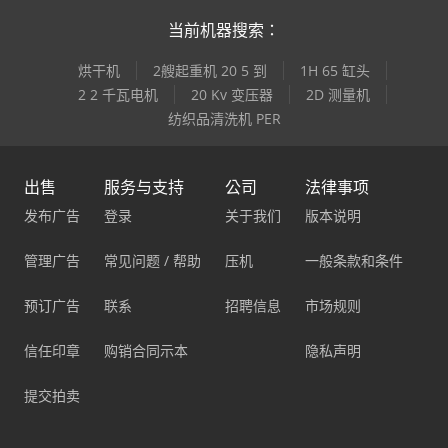
当前机器搜索：
烘干机
2艘起重机 20 5 到
1H 65 缸头
2 2 千瓦电机
20 Kv 变压器
2D 测量机
纺织品清洗机 PER
出售
服务与支持
公司
法律事项
发布广告
登录
关于我们
版本说明
管理广告
常见问题 / 帮助
压机
一般条款和条件
预订广告
联系
招聘信息
市场规则
信任印章
购销合同示本
隐私声明
提交拍卖