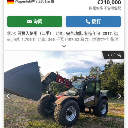
€210,000
Wagenfeld
9,330 km
固定价格 不含增值税
询问
拨打
状况:
可投入使用（二手）
, 功能:
完全功能
, 制造年份:
2017
, 运
转小时:
1,706 h
, 功率:
366 千瓦 (497.62 马力)
, 燃油类型:
柴油
,
最大速度:
30 公里/小时
, 首次注册:
07/2017
, 下次检验 (TÜV):
07/2026
, 后轮轮胎尺寸:
500/85 R24
, 机器/车辆编号:
小广告
YHG233775
, 设备:
拖车连接装置, 油菜割刀, 照明, 空调, 驾驶室
,