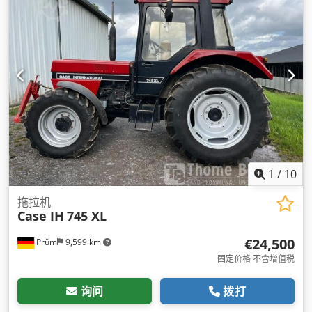
1
/
10
拖拉机
Case IH
745 XL
€24,500
Prüm
9,599 km
固定价格 不含增值税
询问
拨打