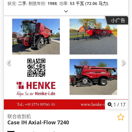
状况:
二手
, 制造年份:
1988
, 功率:
53 千瓦 (72.06 马力)
,
小广告
1
/
17
联合收割机
Case IH
Axial-Flow 7240