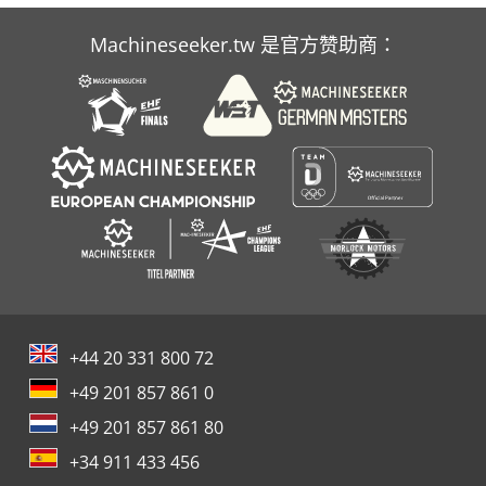
Case Ih Maxxum 5120
Machineseeker.tw 是官方赞助商：
Case Ih Mx 110
Case Ih Mxm 130
+44 20 331 800 72
+49 201 857 861 0
+49 201 857 861 80
+34 911 433 456