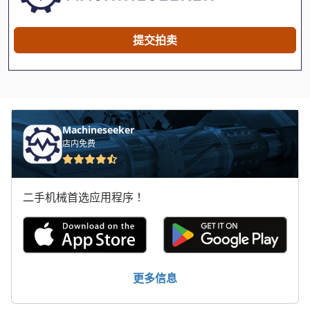
Case Ih Cs 94
Case Ih Cvx 1155
提交拍卖
Case Ih Cvx 1170
Case Ih Cvx 1195
Case Ih Cvx 130
Machineseeker
Case Ih Cvx 150
店内免费
Case Ih Cvx 170
二手机械首选应用程序！
Case Ih Cvx 195
Case Ih Jx 1090 U
Case Ih Maxxum 110
更多信息
Case Ih Maxxum 140