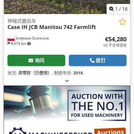
1
/
18
伸缩式搬运车
Case IH JCB Manitou
742 Farmlift
€54,280
Smętowo Graniczne
8,675 km
VB 不含增值税
询问
拨打
状况:
非常好（已使用）
, 制造年份:
2018
,