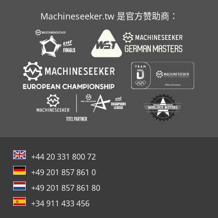
Case Ih 9280
Machineseeker.tw 是官方赞助商：
Case Ih 9370
Case Ih Maxxum 5120
+44 20 331 800 72
+49 201 857 861 0
+49 201 857 861 80
+34 911 433 456