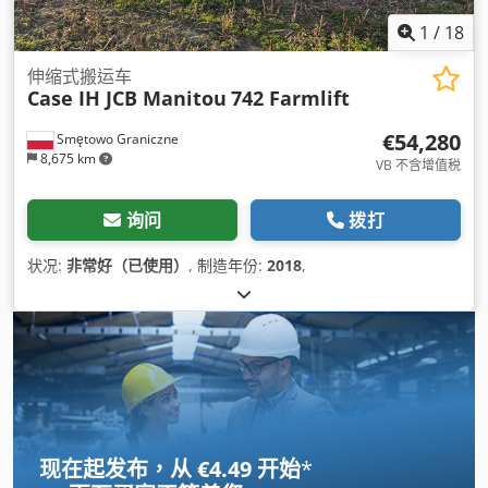
1
/
18
伸缩式搬运车
Case IH JCB Manitou
742 Farmlift
€54,280
Smętowo Graniczne
8,675 km
VB 不含增值税
询问
拨打
状况:
非常好（已使用）
, 制造年份:
2018
,
现在起发布，从 €4.49 开始
*