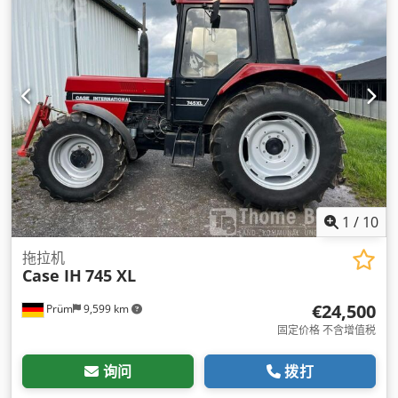
1
/
10
拖拉机
Case IH
745 XL
€24,500
Prüm
9,599 km
固定价格 不含增值税
询问
拨打