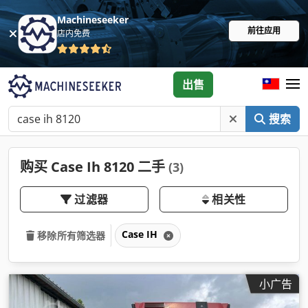
Machineseeker
前往应用
店内免费
出售
搜索
购买 Case Ih 8120 二手
(3)
过滤器
相关性
Case IH
移除所有筛选器
小广告