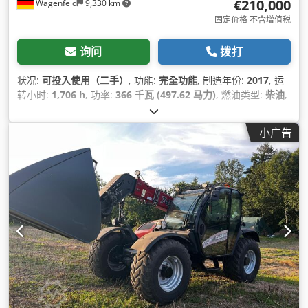
€210,000
Wagenfeld
9,330 km
固定价格 不含增值税
询问
拨打
状况:
可投入使用（二手）
, 功能:
完全功能
, 制造年份:
2017
, 运
转小时:
1,706 h
, 功率:
366 千瓦 (497.62 马力)
, 燃油类型:
柴油
,
最大速度:
30 公里/小时
, 首次注册:
07/2017
, 下次检验 (TÜV):
07/2026
, 后轮轮胎尺寸:
500/85 R24
, 机器/车辆编号:
小广告
YHG233775
, 设备:
拖车连接装置, 油菜割刀, 照明, 空调, 驾驶室
,