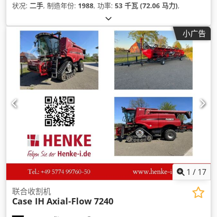
状况:
二手
, 制造年份:
1988
, 功率:
53 千瓦 (72.06 马力)
,
小广告
1
/
17
联合收割机
Case IH
Axial-Flow 7240