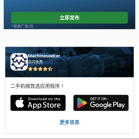
Case Ih 7130
Case Ih 7140
立即发布
Case Ih 8010
*每条广告/月
Case Ih 8230
Case Ih 833 A
Machineseeker
店内免费
Case Ih 844 S
Case Ih 886
二手机械首选应用程序！
Case Ih 8920
Case Ih 8930
Case Ih 9180
更多信息
Case Ih 9230