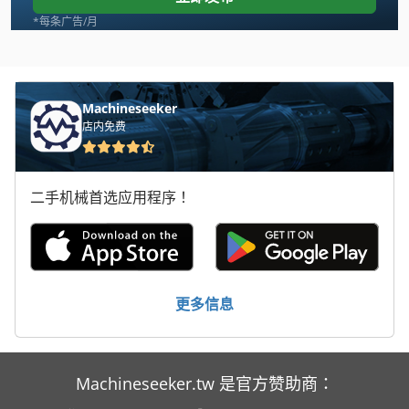
Euchner
*每条广告/月
Fecken Kirfel
Haberkorn
Machineseeker
店内免费
Hamos
Hatebur
二手机械首选应用程序！
Hombak
Kesse
Mebor
更多信息
Mebusa
Metba
Machineseeker.tw 是官方赞助商：
Mubea