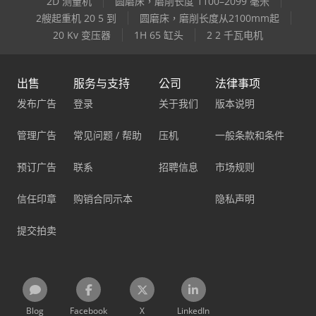
2D 测量机
圆磨床，磨削长度 1100–2099 毫米
2艘起重机 20 5 到
圆磨床，磨削长度从2100mm起
20 Kv 变压器
1H 65 缸头
2 2 千瓦电机
出售
服务与支持
公司
法律事项
发布广告
登录
关于我们
版本说明
管理广告
常见问题 / 帮助
压机
一般条款和条件
预订广告
联系
招聘信息
市场规则
信任印章
购销合同示本
隐私声明
提交拍卖
Blog
Facebook
X
LinkedIn