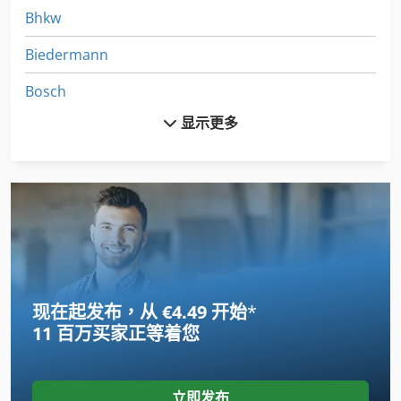
Bhkw
Biedermann
Bosch
显示更多
Bottene
Brinkmann
Bruks
Buetfering
Burkhardt
现在起发布，从 €4.49 开始
*
Bvm
11 百万买家
正等着您
Dkbh
Emminghaus
立即发布