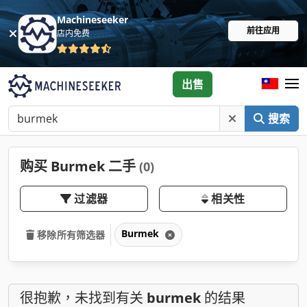
Machineseeker
前往应用
店内免费
出售
搜索
购买 Burmek 二手
(0)
过滤器
相关性
Burmek
移除所有筛选器
很抱歉，未找到有关
burmek
的结果