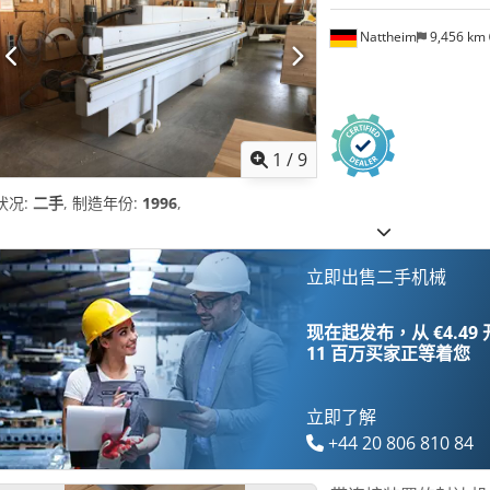
Nattheim
9,456 km
1
/
9
状况:
二手
, 制造年份:
1996
,
立即出售二手机械
现在起发布，从 €4.49
11 百万买家
正等着您
立即了解
+44 20 806 810 84