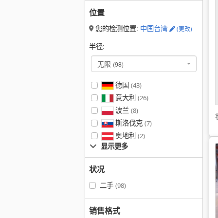
位置
您的检测位置:
中国台湾
(更改)
半径:
无限
(98)
德国
(43)
意大利
(26)
波兰
(8)
斯洛伐克
(7)
奥地利
(2)
显示更多
状况
二手
(98)
销售格式