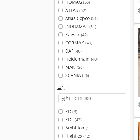
HOMAG
(55)
ATLAS
(52)
Atlas Copco
(51)
INDRAMAT
(51)
Kaeser
(42)
CORMAK
(40)
DAF
(40)
Heidenhain
(40)
MAN
(36)
SCANIA
(26)
型号：
KD
(6)
KDF
(43)
Ambition
(13)
Highflex
(12)