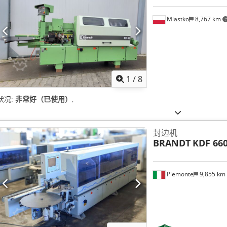
Miastko
8,767 km
1
/
8
状况:
非常好（已使用）
,
封边机
BRANDT
KDF 66
Piemonte
9,855 km