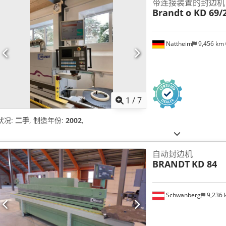
带连接装置的封边机
Brandt
o KD 69/
Nattheim
9,456 km
1
/
7
状况:
二手
, 制造年份:
2002
,
自动封边机
BRANDT
KD 84
Schwanberg
9,236