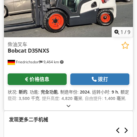
1
/
9
柴油叉车
Bobcat
D35NXS
Friedrichsdorf
9,464 km
价格信息
拨打
状况:
新的
, 功能:
完全功能
, 制造年份:
2024
, 运转小时:
9 h
, 额定
载荷:
3,500 千克
, 提升高度:
4,820 毫米
, 自由提升:
1,400 毫米
,
燃油类型:
柴油
, 桅杆类型:
三重式 (triplex)
, 建筑高度:
2,350 毫
米
, 功率:
45 千瓦 (61.18 马力)
, 叉架宽度:
1,190 毫米
, 叉长:
1,200 毫米
, 空载重量:
4,850 千克
, 总长度:
2,750 毫米
, 驱动类
发现更多二手机械
型:
Diesel
, 施工宽度:
1,290 毫米
,