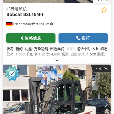
托盘堆垛机
Bobcat
BSL16N-I
Friedrichsdorf
9,464 km
价格信息
拨打
状况:
新的
, 功能:
完全功能
, 制造年份:
2025
, 运转小时:
5 h
, 额定
载荷:
1,600 千克
, 提升高度:
4,620 毫米
, 自由提升:
1,520 毫米
,
燃油类型:
电动
, 桅杆类型:
三重式 (triplex)
, 建筑高度:
2,108 毫
米
, 叉长:
1,150 毫米
, 空载重量:
1,340 千克
, 总长度:
1,964 毫米
,
小广告
驱动类型:
Elektro
, 施工宽度:
820 毫米
,