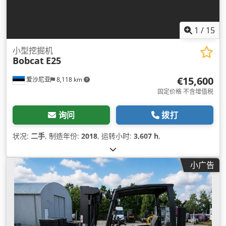
1
/
15
小型挖掘机
Bobcat
E25
€15,600
爱沙尼亚
8,118 km
固定价格 不含增值税
询问
拨打
状况:
二手
, 制造年份:
2018
, 运转小时:
3,607 h
,
小广告