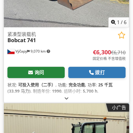
1
/
6
紧凑型装载机
Bobcat
741
€6,300
Výčapy
9,070 km
€6,710
固定价格 不含增值税
询问
拨打
状况:
可投入使用（二手）
, 功能:
完全功能
, 功率:
25 千瓦
(33.99 马力)
, 制造年份:
1990
, 运转小时:
5,700 h
,
小广告