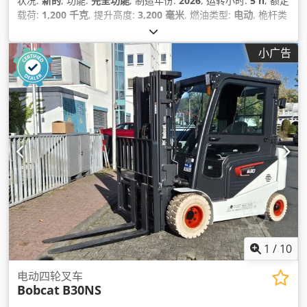
状况:
新的
, 功能:
完全功能
, 制造年份:
2026
, 运转小时:
5 h
, 额定
载荷:
1,200 千克
, 提升高度:
3,200 毫米
, 燃油类型:
电动
, 桅杆类
型:
双工
, 建筑高度:
2,150 毫米
, 叉长:
1,150 毫米
, 空载重量:
585
千克
, 总长度:
1,710 毫米
, 驱动类型:
Elektro
, 施工宽度:
800 毫
小广告
米
,
1
/
10
电动四轮叉车
Bobcat
B30NS