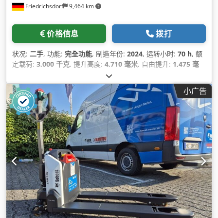
Friedrichsdorf
9,464 km
价格信息
拨打
状况:
二手
, 功能:
完全功能
, 制造年份:
2024
, 运转小时:
70 h
, 额
定载荷:
3,000 千克
, 提升高度:
4,710 毫米
, 自由提升:
1,475 毫
米
, 燃油类型:
电动
, 桅杆类型:
三重式 (triplex)
, 建筑高度:
2,145
毫米
, 功率:
16 千瓦 (21.75 马力)
, 叉架宽度:
1,116 毫米
, 叉长:
小广告
1,200 毫米
, 空载重量:
4,850 千克
, 总长度:
2,520 毫米
, 驱动类
型:
Elektro
, 施工宽度:
1,244 毫米
,