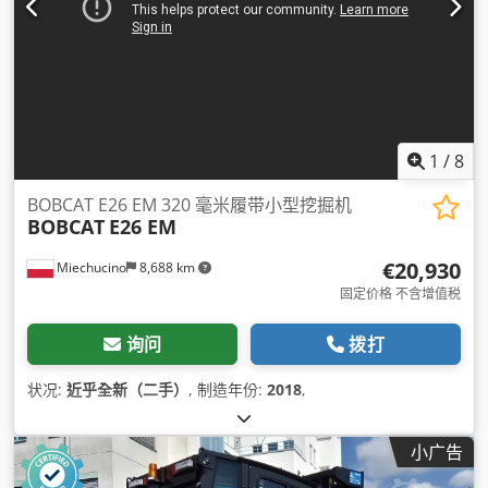
1
/
8
BOBCAT E26 EM 320 毫米履带小型挖掘机
BOBCAT
E26 EM
€20,930
Miechucino
8,688 km
固定价格 不含增值税
询问
拨打
状况:
近乎全新（二手）
, 制造年份:
2018
,
小广告