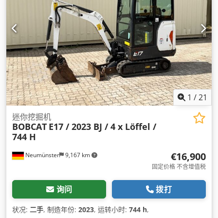
1
/
21
迷你挖掘机
BOBCAT
E17 / 2023 BJ / 4 x Löffel /
744 H
€16,900
Neumünster
9,167 km
固定价格 不含增值税
询问
拨打
状况:
二手
, 制造年份:
2023
, 运转小时:
744 h
,