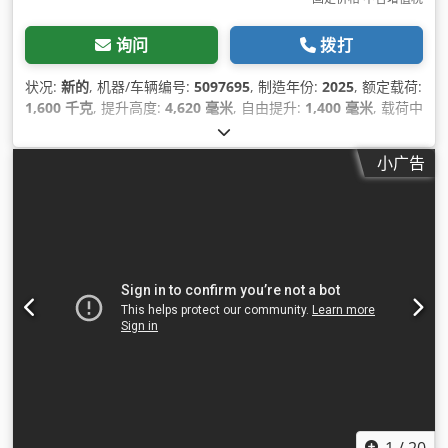
询问
拨打
状况:
新的
, 机器/车辆编号:
5097695
, 制造年份:
2025
, 额定载荷:
1,600 千克
, 提升高度:
4,620 毫米
, 自由提升:
1,400 毫米
, 载荷中
心:
600 毫米
, 燃油类型:
电动
, 桅杆类型:
三重式 (triplex)
, 建筑
高度:
2,120 毫米
, 电池电压:
25.6 V
, 叉长:
1,150 毫米
, 总重量:
小广告
1,412 千克
,