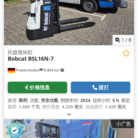
1
/
8
托盘堆垛机
Bobcat
BSL16N-7
Friedrichsdorf
9,464 km
价格信息
拨打
状况:
新的
, 功能:
完全功能
, 制造年份:
2024
, 运转小时:
5 h
, 额定
载荷:
1,600 千克
, 提升高度:
4,320 毫米
, 自由提升:
1,420 毫米
,
燃油类型:
电动
, 桅杆类型:
三重式 (triplex)
, 建筑高度:
2,008 毫
米
, 叉长:
1,150 毫米
, 空载重量:
1,340 千克
, 总长度:
1,964 毫米
,
小广告
驱动类型:
Elektro
, 施工宽度:
820 毫米
,