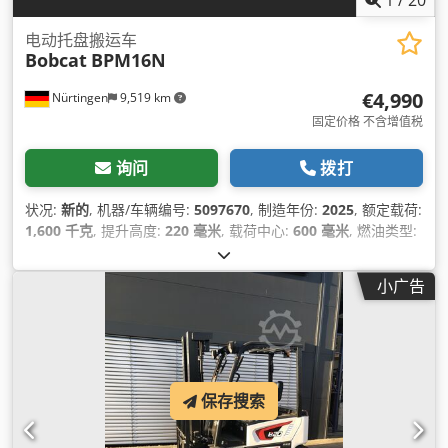
1
/
20
电动托盘搬运车
Bobcat
BPM16N
€4,990
Nürtingen
9,519 km
固定价格 不含增值税
询问
拨打
状况:
新的
, 机器/车辆编号:
5097670
, 制造年份:
2025
, 额定载荷:
1,600 千克
, 提升高度:
220 毫米
, 载荷中心:
600 毫米
, 燃油类型:
电动
, 桅杆类型:
其他
, 建筑高度:
1,300 毫米
, 电池电压:
25.6 V
,
叉长:
1,150 毫米
, 总重量:
400 千克
,
小广告
保存搜索