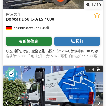
1
/
10
柴油叉车
Bobcat
D50 C-9/LSP 600
Friedrichsdorf
9,464 km
价格信息
拨打
状况:
新的
, 功能:
完全功能
, 制造年份:
2024
, 运转小时:
10 h
, 额
定载荷:
5,000 千克
, 提升高度:
5,025 毫米
, 自由提升:
1,130 毫
米
, 燃油类型:
柴油
, 桅杆类型:
三重式 (triplex)
, 建筑高度:
2,470
毫米
, 功率:
55 千瓦 (74.78 马力)
, 叉架宽度:
1,300 毫米
, 叉长:
小广告
1,200 毫米
, 空载重量:
6,930 千克
, 总长度:
3,300 毫米
, 驱动类
型:
Diesel
, 施工宽度:
1,455 毫米
,