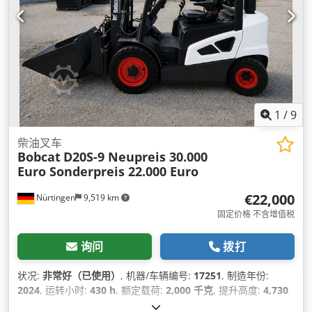
1
/
9
柴油叉车
Bobcat
D20S-9 Neupreis 30.000
Euro Sonderpreis 22.000 Euro
€22,000
Nürtingen
9,519 km
固定价格 不含增值税
询问
拨打
状况:
非常好（已使用）
, 机器/车辆编号:
17251
, 制造年份:
2024
, 运转小时:
430 h
, 额定载荷:
2,000 千克
, 提升高度:
4,730
毫米
, 自由提升:
1,470 毫米
, 载荷中心:
500 毫米
, 燃油类型:
柴