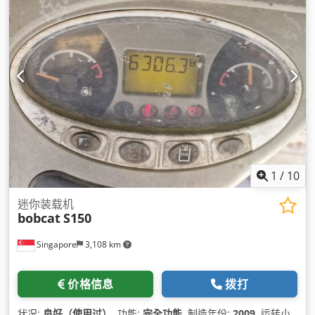
1
/
10
迷你装载机
bobcat
S150
Singapore
3,108 km
价格信息
拨打
状况:
良好（使用过）
, 功能:
完全功能
, 制造年份:
2009
, 运转小