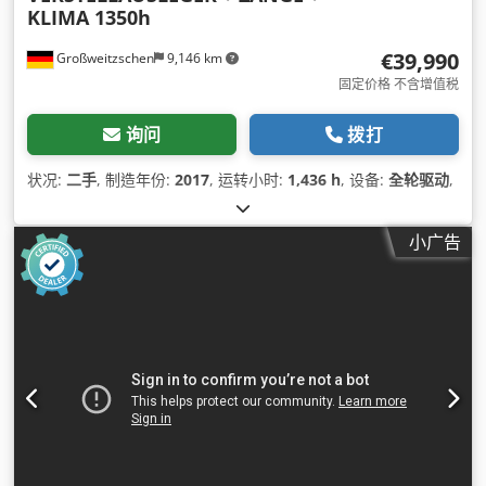
KLIMA 1350h
€39,990
Großweitzschen
9,146 km
固定价格 不含增值税
询问
拨打
状况:
二手
, 制造年份:
2017
, 运转小时:
1,436 h
, 设备:
全轮驱动
,
小广告