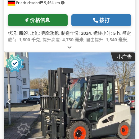
Friedrichsdorf
9,464 km
价格信息
拨打
状况:
新的
, 功能:
完全功能
, 制造年份:
2024
, 运转小时:
5 h
, 额定
载荷:
1,800 千克
, 提升高度:
4,750 毫米
, 自由提升:
1,540 毫米
,
燃油类型:
电动
, 桅杆类型:
三重式 (triplex)
, 建筑高度:
2,130 毫
米
, 功率:
6 千瓦 (8.16 马力)
, 叉架宽度:
902 毫米
, 叉长:
1,200 毫
小广告
米
, 空载重量:
3,250 千克
, 总长度:
1,991 毫米
, 驱动类型:
Elektro
, 施工宽度:
1,090 毫米
,