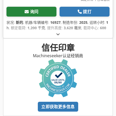
询问
拨打
状况:
新的
, 机器/车辆编号:
16927
, 制造年份:
2025
, 运转小时:
1
h
, 额定载荷:
1,200 千克
, 提升高度:
3,620 毫米
, 载荷中心:
600
毫米
, 燃油类型:
电动
, 桅杆类型:
单向（Simplex）
, 建筑高度:
2,280 毫米
, 电池电压:
24 V
, 叉长:
1,150 毫米
, 总重量:
576 千
克
,
信任印章
Machineseeker认证经销商
立即获取更多信息