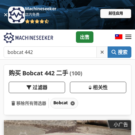
Machineseeker
前往应用
店内免费
出售
搜索
购买 Bobcat 442 二手
(100)
过滤器
相关性
Bobcat
移除所有筛选器
小广告