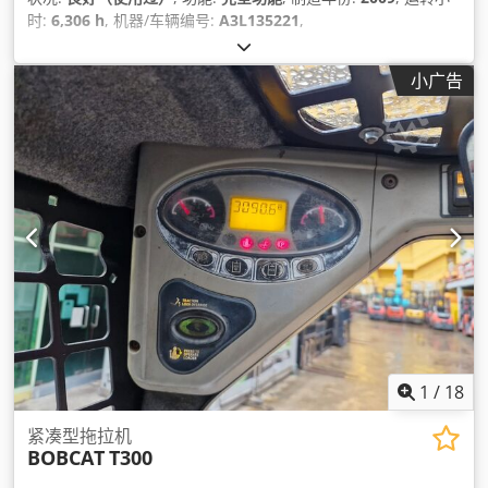
时:
6,306 h
, 机器/车辆编号:
A3L135221
,
小广告
1
/
18
紧凑型拖拉机
BOBCAT
T300