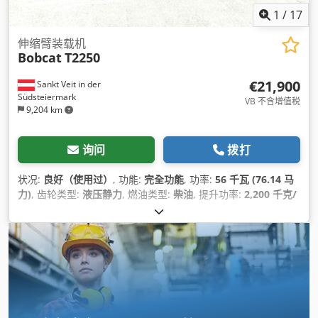
1
/
17
伸缩臂装载机
Bobcat
T2250
€21,900
Sankt Veit in der
Südsteiermark
VB 不含增值税
9,204 km
询问
拨打
状况:
良好（使用过）
, 功能:
完全功能
, 功率:
56 千瓦 (76.14 马
力)
, 齿轮类型:
液压静力
, 燃油类型:
柴油
, 提升功率:
2,200 千克/
米
, 制造年份:
2008
, 运转小时:
4,871 h
, 设备:
托盘叉, 驾驶室
,