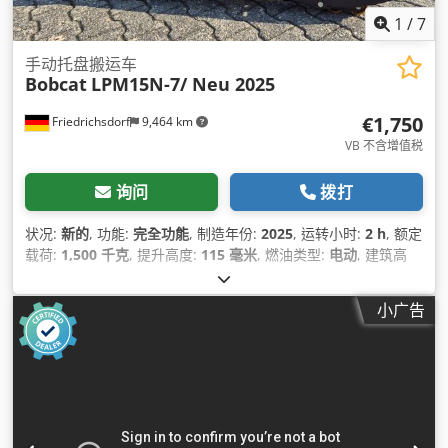
1
/
7
手动托盘搬运车
Bobcat
LPM15N-7/ Neu 2025
€1,750
Friedrichsdorf
9,464 km
VB 不含增值税
询问
拨打
状况:
新的
, 功能:
完全功能
, 制造年份:
2025
, 运转小时:
2 h
, 额定
载荷:
1,500 千克
, 提升高度:
115 毫米
, 燃油类型:
电动
, 建筑高
度:
1,160 毫米
, 叉长:
1,150 毫米
, 空载重量:
123 千克
, 总长度:
1,530 毫米
, 驱动类型:
Elektro
, 施工宽度:
540 毫米
,
小广告