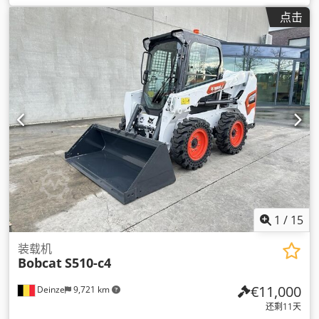
油
, 桅杆类型:
三重式 (triplex)
, 建筑高度:
2,190 毫米
, 叉长:
点击
1,050 毫米
, 前轮轮胎规格:
7.00-15 5.50
, 后轮轮胎尺寸:
6.50-
10
, 总重量:
4,053 千克
,
1
/
15
装载机
Bobcat
S510-c4
€11,000
Deinze
9,721 km
还剩11天