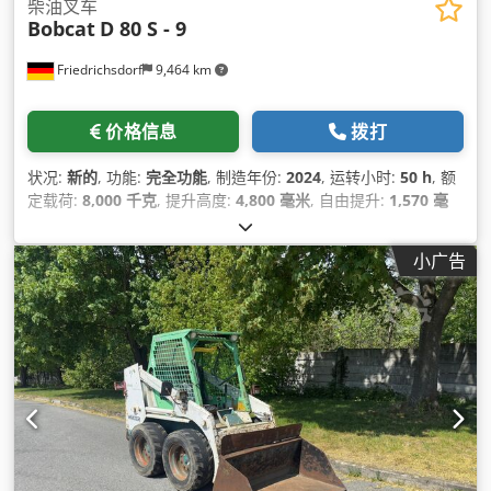
柴油叉车
Bobcat
D 80 S - 9
Friedrichsdorf
9,464 km
价格信息
拨打
状况:
新的
, 功能:
完全功能
, 制造年份:
2024
, 运转小时:
50 h
, 额
定载荷:
8,000 千克
, 提升高度:
4,800 毫米
, 自由提升:
1,570 毫
米
, 燃油类型:
柴油
, 桅杆类型:
三重式 (triplex)
, 建筑高度:
2,780
毫米
, 功率:
59 千瓦 (80.22 马力)
, 叉架宽度:
2,240 毫米
, 叉长:
小广告
2,400 毫米
, 空载重量:
12,406 千克
, 驱动类型:
Diesel
,