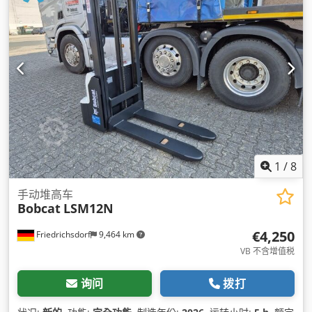
1
/
8
手动堆高车
Bobcat
LSM12N
€4,250
Friedrichsdorf
9,464 km
VB 不含增值税
询问
拨打