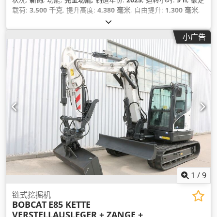
载荷:
3,500 千克
, 提升高度:
4,380 毫米
, 自由提升:
1,300 毫米
,
燃油类型:
柴油
, 桅杆类型:
三重式 (triplex)
, 建筑高度:
2,180 毫
米
, 功率:
45 千瓦 (61.18 马力)
, 叉架宽度:
1,190 毫米
, 叉长:
小广告
1,200 毫米
, 空载重量:
4,850 千克
, 总长度:
2,779 毫米
, 驱动类
型:
Diesel
, 施工宽度:
1,290 毫米
,
1
/
9
链式挖掘机
BOBCAT
E85 KETTE
VERSTELLAUSLEGER + ZANGE +