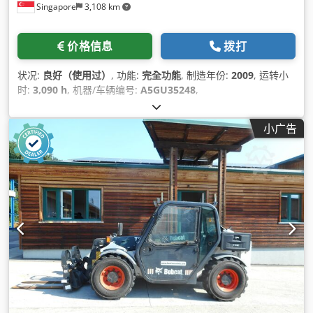
Singapore
3,108 km
价格信息
拨打
状况:
良好（使用过）
, 功能:
完全功能
, 制造年份:
2009
, 运转小
时:
3,090 h
, 机器/车辆编号:
A5GU35248
,
小广告