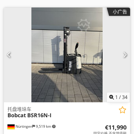
小广告
1
/
34
托盘堆垛车
Bobcat
BSR16N-I
€11,990
Nürtingen
9,519 km
固定价格 不含增值税