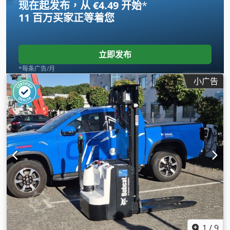
现在起发布，从 €4.49 开始
*
11 百万买家
正等着您
立即发布
*每条广告/月
小广告
1
/
9