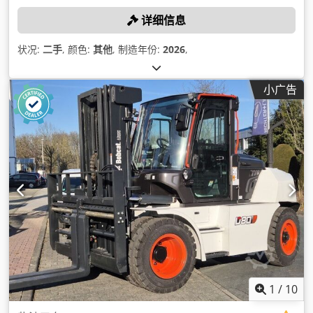
详细信息
状况:
二手
, 颜色:
其他
, 制造年份:
2026
,
小广告
1
/
10