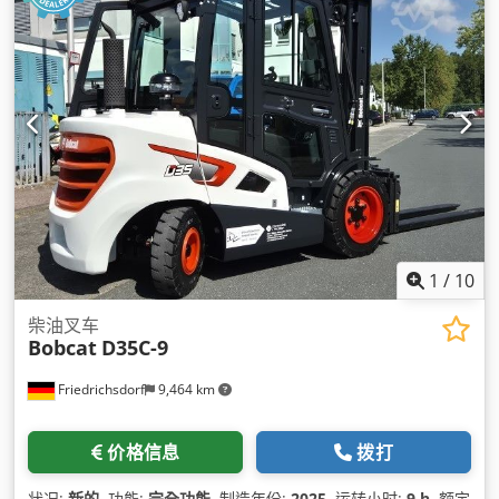
1
/
10
柴油叉车
Bobcat
D35C-9
Friedrichsdorf
9,464 km
价格信息
拨打
状况:
新的
, 功能:
完全功能
, 制造年份:
2025
, 运转小时:
9 h
, 额定