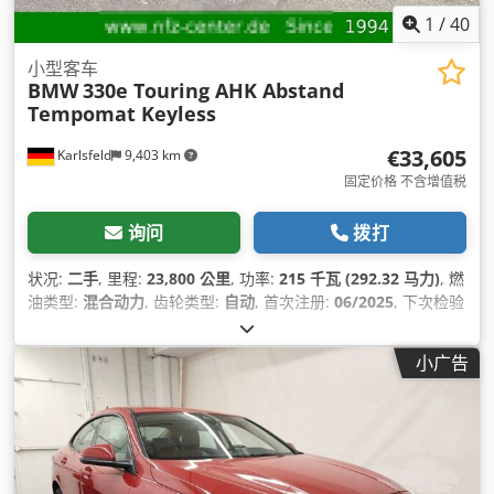
1
/
40
小型客车
BMW
330e Touring AHK Abstand
Tempomat Keyless
€33,605
Karlsfeld
9,403 km
固定价格 不含增值税
询问
拨打
状况:
二手
, 里程:
23,800 公里
, 功率:
215 千瓦 (292.32 马力)
, 燃
油类型:
混合动力
, 齿轮类型:
自动
, 首次注册:
06/2025
, 下次检验
(TÜV):
06/2028
, 颜色:
黑色
, 座位数量:
5
, 设备:
中央锁, 二手车辆
保修, 导航系统, 电子稳定程序 (ESP), 空调, 防抱死制动系统
小广告
(ABS), 防盗系统（Immobilizer）
,