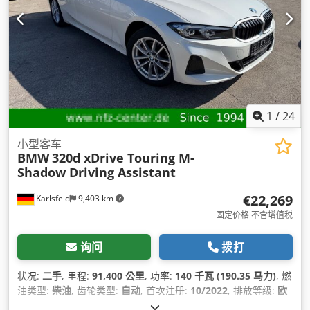
1
/
24
小型客车
BMW
320d xDrive Touring M-
Shadow Driving Assistant
€22,269
Karlsfeld
9,403 km
固定价格 不含增值税
询问
拨打
状况:
二手
, 里程:
91,400 公里
, 功率:
140 千瓦 (190.35 马力)
, 燃
油类型:
柴油
, 齿轮类型:
自动
, 首次注册:
10/2022
, 排放等级:
欧
6
, 颜色:
白色
, 座位数量:
5
, 设备:
中央锁, 全轮驱动, 导航系统, 烟