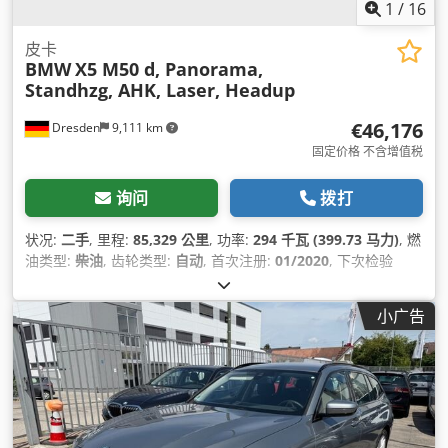
1
/
16
皮卡
BMW
X5 M50 d, Panorama,
Standhzg, AHK, Laser, Headup
€46,176
Dresden
9,111 km
固定价格 不含增值税
询问
拨打
状况:
二手
, 里程:
85,329 公里
, 功率:
294 千瓦 (399.73 马力)
, 燃
油类型:
柴油
, 齿轮类型:
自动
, 首次注册:
01/2020
, 下次检验
(TÜV):
01/2027
, 排放等级:
欧6
, 颜色:
黑色
, 座位数量:
5
, 设备:
中央锁, 全轮驱动, 导航系统, 烟尘过滤器, 电子稳定程序 (ESP),
小广告
空调, 防抱死制动系统 (ABS), 驻车加热器
,