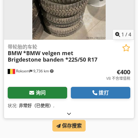
1
/
4
带轮胎的车轮
BMW
*BMW velgen met
Brigdestone banden *225/50 R17
€400
Roksem
9,736 km
VB 不含增值税
询问
拨打
状况:
非常好（已使用）
,
保存搜索