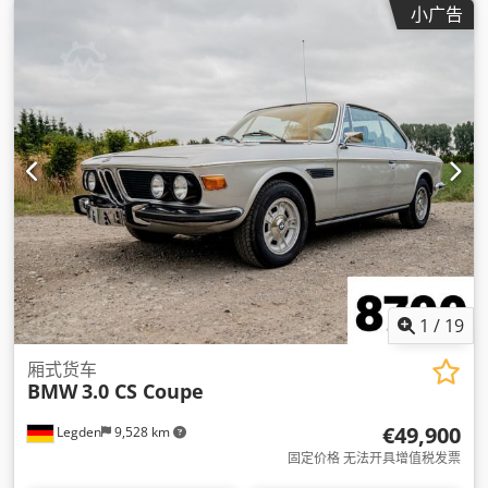
小广告
定程序 (ESP), 空调, 防抱死制动系统 (ABS), 防盗系统
（Immobilizer）
,
1
/
19
厢式货车
BMW
3.0 CS Coupe
€49,900
Legden
9,528 km
固定价格 无法开具增值税发票