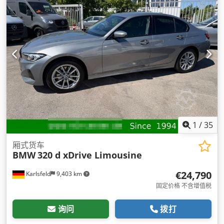
1
/
35
厢式货车
BMW
320 d xDrive Limousine
€24,790
Karlsfeld
9,403 km
固定价格 不含增值税
询问
拨打