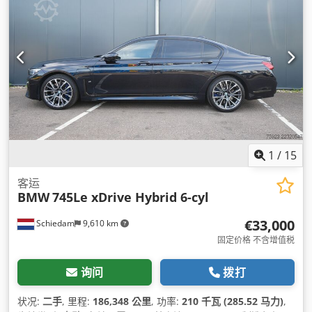
1
/
15
客运
BMW
745Le xDrive Hybrid 6-cyl
€33,000
Schiedam
9,610 km
固定价格 不含增值税
询问
拨打
状况:
二手
, 里程:
186,348 公里
, 功率:
210 千瓦 (285.52 马力)
,