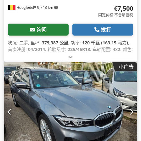
€7,500
Hooglede
9,748 km
固定价格 不含增值税
询问
拨打
状况:
二手
, 里程:
379,387 公里
, 功率:
120 千瓦 (163.15 马力)
,
首次注册:
04/2014
, 轮胎尺寸:
225/45R18
, 车轴配置:
4x2
, 颜色:
其他
, 齿轮类型:
自动
, 排放等级:
欧6
, 制造年份:
2014
, 设备:
中央
锁, 定速巡航, 电动后视镜, 电动窗调节, 防抱死制动系统 (ABS)
,
小广告