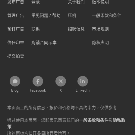
发布广告
登录
关于我们
版本说明
管理广告
常见问题 / 帮助
压机
一般条款和条件
预订广告
联系
招聘信息
市场规则
信任印章
购销合同示本
隐私声明
提交拍卖
Blog
Facebook
X
LinkedIn
本页面上的所有信息、报价和价格均不具约束力，仅供参考！
通过使用本页面，您即表示同意我们的
一般条款和条件
及
隐私政
策
。
所述商标均归其各自所有者所有。