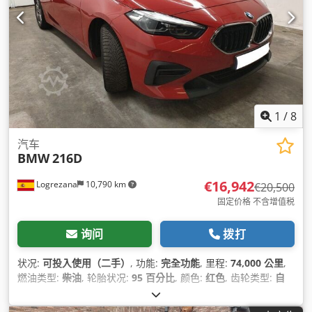
1
/
8
汽车
BMW
216D
€16,942
Logrezana
10,790 km
€20,500
固定价格 不含增值税
询问
拨打
状况:
可投入使用（二手）
, 功能:
完全功能
, 里程:
74,000 公里
,
燃油类型:
柴油
, 轮胎状况:
95 百分比
, 颜色:
红色
, 齿轮类型:
自
动
, 制造年份:
2020
,