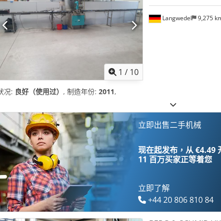
Langwedel
9,275 k
1
/
10
状况:
良好（使用过）
, 制造年份:
2011
,
立即出售二手机械
现在起发布，从 €4.49
11 百万买家
正等着您
立即了解
+44 20 806 810 84