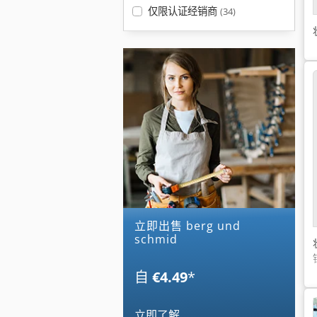
仅限认证经销商
(34)
立即出售 berg und
schmid
自
€4.49
*
立即了解