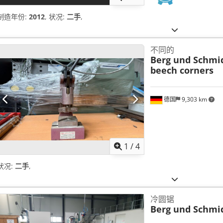
制造年份:
2012
, 状况:
二手
,
不同的
Berg und Schmi
beech corners
德国
9,303 km
1
/
4
状况:
二手
,
冷圆锯
Berg und Schmi