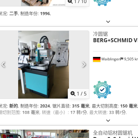
1
/
10
状况:
二手
, 制造年份:
1996
,
冷圆锯
BERG+SCHMID
V
Waiblingen
9,505 
1
/
5
状况:
新的
, 制造年份:
2024
, 锯片直径:
315 毫米
, 最大切割高度:
150 毫米
钢切割范围:
108 毫米
, 转速（最小）:
17 转/分
, 最大转速:
33 转/分
,
全自动铝材圆锯机