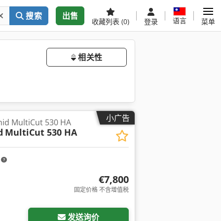
搜索
出售
语言
收藏列表
(0)
登录
菜单
相关性
小广告
d MultiCut 530 HA
d
MultiCut 530 HA
m
€7,800
固定价格 不含增值税
发送询价