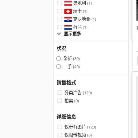
奥地利
(1)
瑞士
(1)
克罗地亚
(1)
荷兰
(1)
显示更多
状况
全新
(80)
米锯片直径
冷锯
Berg Schmid
Vks
Eisele
二手
(40)
销售格式
分类广告
(120)
拍卖
(0)
详细信息
仅带有图片
(120)
仅限带视频
(6)