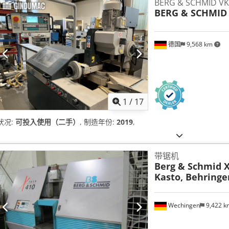
BERG & SCHMID VK
BERG & SCHMID
德国
9,568 km
1
/
17
状况:
可投入使用（二手）
, 制造年份:
2019
,
带锯机
Berg & Schmid X
Kasto, Behringe
Wechingen
9,422 