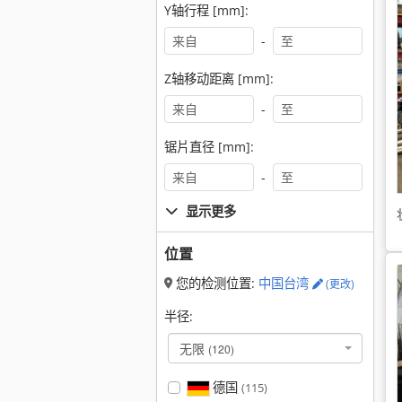
Y轴行程 [mm]:
-
Z轴移动距离 [mm]:
-
锯片直径 [mm]:
-
显示更多
位置
您的检测位置:
中国台湾
(更改)
半径:
无限
(120)
德国
(115)