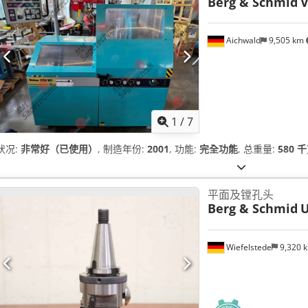
Berg & Schmid
V
Aichwald
9,505 km
1
/
7
状况:
非常好（已使用）
, 制造年份:
2001
, 功能:
完全功能
, 总重量:
580 
平面及镗孔头
Berg & Schmid
U
Wiefelstede
9,320 