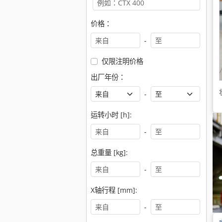
价格：
-
仅限注明价格
出厂年份：
-
运转小时 [h]:
-
总重量 [kg]:
-
X轴行程 [mm]:
-