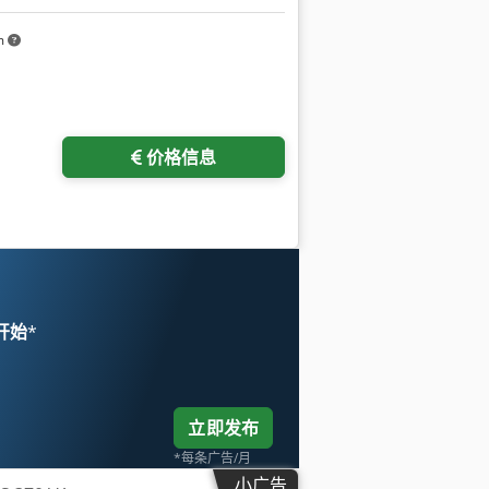
m
价格信息
 开始
*
立即发布
*每条广告/月
小广告