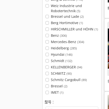
Weiz Industrie und
Robotertechnik
(5)
Bressel und Lade
(2)
Berg Hortimotive
(1)
HIRSCHMILLER und HÖHN
(1)
Benz
(306)
Mercedes-Benz
(304)
Heidelberg
(285)
Hyundai
(146)
Schmidt
(132)
KELLENBERGER
(94)
SCHMITZ
(90)
Schmitz Cargobull
(89)
Bressel
(2)
IMET
(1)
型号：