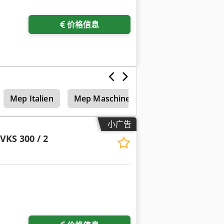
价格信息
Mep Italien
Mep Maschine Italien
Mep Willy 2
小广告
VKS 300 / 2