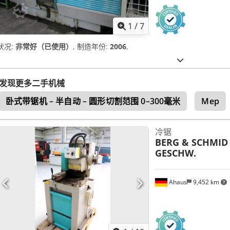
1
/
7
状况:
非常好（已使用）
, 制造年份:
2006
,
发现更多二手机械
卧式带锯机 – 半自动 – 圆形切割范围 0–300毫米
Mep
冷锯
BERG & SCHMID
GESCHW.
Ahaus
9,452 km