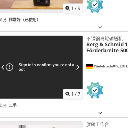
1
/
9
状况:
非常好（已使用）
,
不锈钢弯辊输送机
Berg & Schmid
1
Förderbreite 5
Wiefelstede
9,320 
1
/
7
状况:
二手
,
旋转工作台