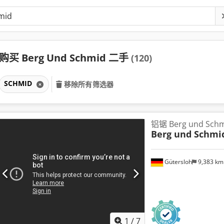
购买 Berg Und Schmid 二手
(120)
SCHMID
移除所有筛选器
铝锯 Berg und Schmi
Berg und Schmi
Gütersloh
9,383 k
1
/
7