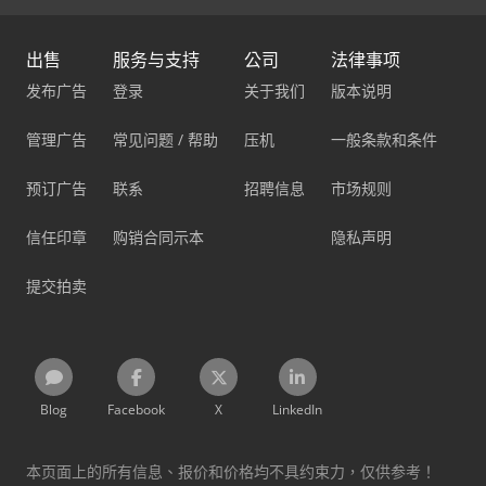
出售
服务与支持
公司
法律事项
发布广告
登录
关于我们
版本说明
管理广告
常见问题 / 帮助
压机
一般条款和条件
预订广告
联系
招聘信息
市场规则
信任印章
购销合同示本
隐私声明
提交拍卖
Blog
Facebook
X
LinkedIn
本页面上的所有信息、报价和价格均不具约束力，仅供参考！