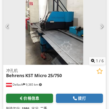
1
/
6
冲孔机
Behrens
KST Micro 25/750
Dellach
9,385 km
价格信息
拨打
制造年份:
1986
, 状况:
二手
,