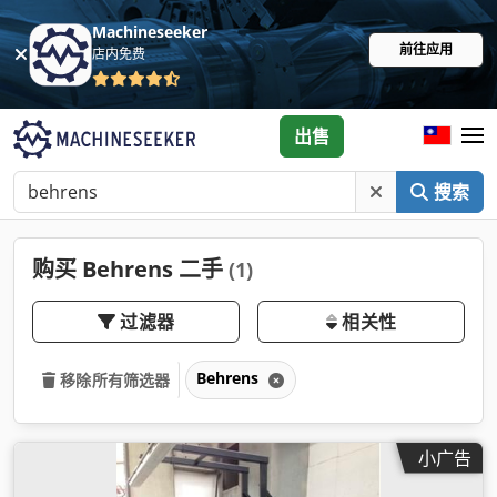
Machineseeker
前往应用
店内免费
出售
搜索
购买 Behrens 二手
(1)
过滤器
相关性
Behrens
移除所有筛选器
小广告