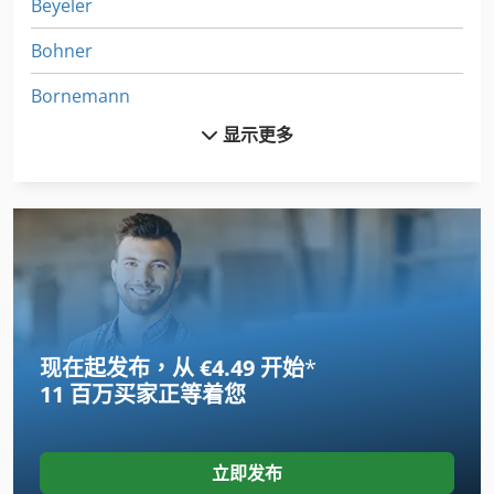
Beyeler
Bohner
Bornemann
显示更多
Brandt
Buetfering Aws 1100
Ganner Protec
Haarmann
Habegger
现在起发布，从 €4.49 开始
*
Haffner
11 百万买家
正等着您
Haffner Gl 179
Hanseatic
立即发布