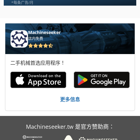
Hbm
*每条广告/月
Hbs
Hbs 470
Machineseeker
店内免费
Herkules
Herminghausen
二手机械首选应用程序！
Hinkel Maschine
Reinhard
Reinhardt
更多信息
Schaffer 3038
Schaffer 3345
Machineseeker.tw 是官方赞助商：
Stegherr