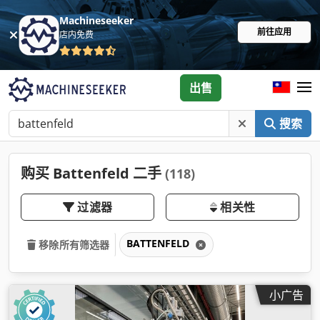
Machineseeker
前往应用
店内免费
出售
搜索
购买 Battenfeld 二手
(118)
过滤器
相关性
BATTENFELD
移除所有筛选器
小广告