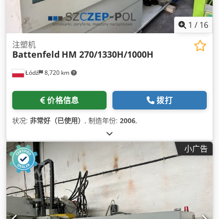
1
/
16
注塑机
Battenfeld
HM 270/1330H/1000H
Łódź
8,720 km
价格信息
拨打
状况:
非常好（已使用）
, 制造年份:
2006
,
小广告