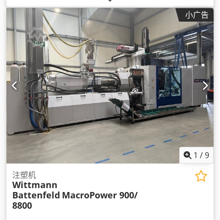
小广告
1
/
9
注塑机
Wittmann
Battenfeld
MacroPower 900/
8800