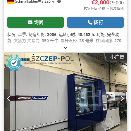
€2,000
Schmalkalden
9,326 km
€9,000
FCA 固定价格 不含增值税
询问
拨打
状况:
二手
, 制造年份:
2006
, 运转小时:
40,452 h
, 功能:
完全功
能
, 夹紧力 夹紧力:
350 千牛
, 螺杆直径:
25 毫米
, 柱间间隙:
270
毫米
,
小广告