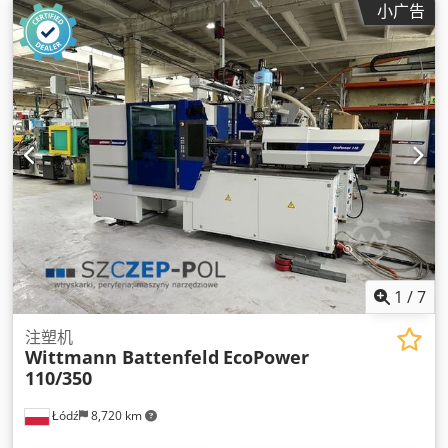
小广告
1
/
7
注塑机
Wittmann Battenfeld
EcoPower
110/350
Łódź
8,720 km