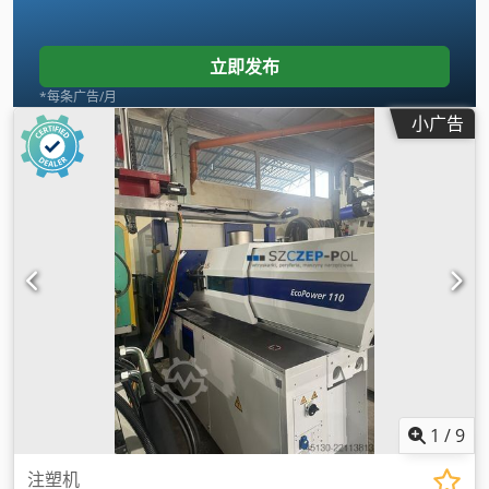
立即发布
*每条广告/月
小广告
1
/
9
注塑机