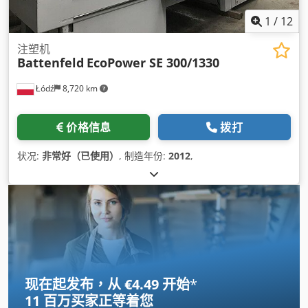
1
/
12
注塑机
Battenfeld
EcoPower SE 300/1330
Łódź
8,720 km
价格信息
拨打
状况:
非常好（已使用）
, 制造年份:
2012
,
现在起发布，从 €4.49 开始
*
11 百万买家
正等着您