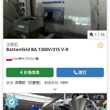
1
/
16
注塑机
Battenfeld
BA 1300V/315 V-R
Łódź
8,720 km
价格信息
拨打
状况:
非常好（已使用）
, 制造年份:
1997
,
小广告