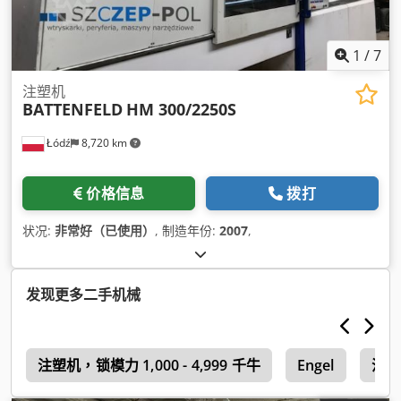
1
/
7
注塑机
BATTENFELD
HM 300/2250S
Łódź
8,720 km
价格信息
拨打
状况:
非常好（已使用）
, 制造年份:
2007
,
发现更多二手机械
l
注塑机，锁模力 1,000 - 4,999 千牛
Engel
注塑