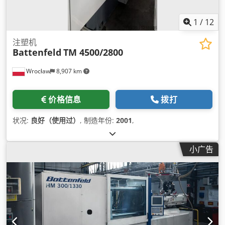
1
/
12
注塑机
Battenfeld
TM 4500/2800
Wrocław
8,907 km
价格信息
拨打
状况:
良好（使用过）
, 制造年份:
2001
,
小广告