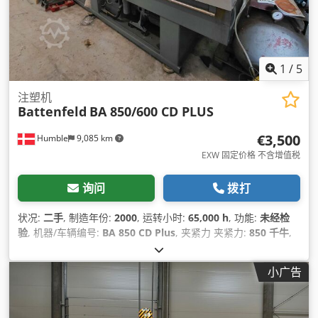
1
/
5
注塑机
Battenfeld
BA 850/600 CD PLUS
€3,500
Humble
9,085 km
EXW 固定价格 不含增值税
询问
拨打
状况:
二手
, 制造年份:
2000
, 运转小时:
65,000 h
, 功能:
未经检
验
, 机器/车辆编号:
BA 850 CD Plus
, 夹紧力 夹紧力:
850 千牛
,
螺杆直径:
1 毫米
, 柱间间隙:
1 毫米
, 柱径:
1 毫米
, 排量:
1 cm³
,
注射压力:
1 横杆
, 注射重量:
1 g
, 模具高度（最小值）:
1 毫米
,
小广告
顶出力:
1 N
, 顶出行程:
1 毫米
, 总长度:
1 毫米
, 总宽度:
1 毫米
,
总高度:
1 毫米
, 输入电流类型:
空调
, 输入频率:
50 赫兹
, 输入电
压:
360 V
, 输入电流:
1 A
,