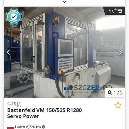
小广告
1
/
2
注塑机
Battenfeld
VM 150/525 R1280
Servo Power
Łódź
8,720 km