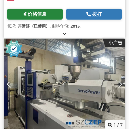
价格信息
拨打
状况:
非常好（已使用）
, 制造年份:
2015
,
小广告
1
/
7