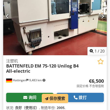
1
/
20
注塑机
BATTENFELD
EM 75-120 Unilog B4
All-electric
€6,500
Hattingen
9,483 km
固定价格 不含增值税
询问
拨打
保存搜索
状况:
良好（使用过）
, 制造年份:
2005
,