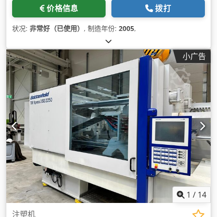
价格信息
拨打
状况:
非常好（已使用）
, 制造年份:
2005
,
小广告
1
/
14
注塑机