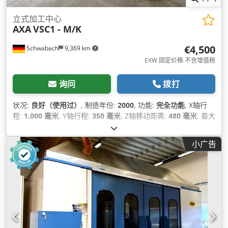
立式加工中心
AXA
VSC1 - M/K
€4,500
Schwabach
9,369 km
EXW 固定价格 不含增值税
询问
拨打
状况:
良好（使用过）
, 制造年份:
2000
, 功能:
完全功能
, X轴行
程:
1,000 毫米
, Y轴行程:
350 毫米
, Z轴移动距离:
480 毫米
, 最大
转速:
6,000 转/分
, 主轴速度（最大）:
3,500 转/分
, 输入电流类
型:
空调
, 设备:
转速可无级变速
,
小广告