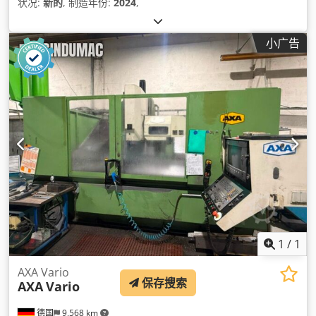
状况:
新的
, 制造年份:
2024
,
小广告
1
/
1
AXA Vario
保存搜索
AXA
Vario
德国
9,568 km