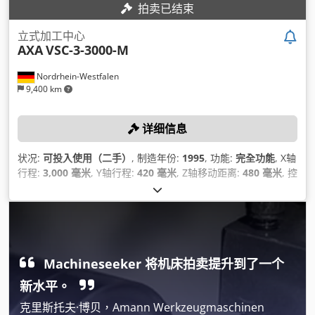
拍卖已结束
立式加工中心
AXA
VSC-3-3000-M
Nordrhein-Westfalen
9,400 km
详细信息
状况:
可投入使用（二手）
, 制造年份:
1995
, 功能:
完全功能
, X轴
行程:
3,000 毫米
, Y轴行程:
420 毫米
, Z轴移动距离:
480 毫米
, 控
制器型号:
Heidenhain TNC 407
, 最大转速:
6,000 转/分
,
Machineseeker 将机床拍卖提升到了一个
新水平。
克里斯托夫·博贝，Amann Werkzeugmaschinen