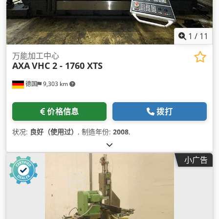
1
/
11
万能加工中心
AXA
VHC 2 - 1760 XTS
德国
9,303 km
价格信息
拨打
状况:
良好（使用过）
, 制造年份:
2008
,
小广告