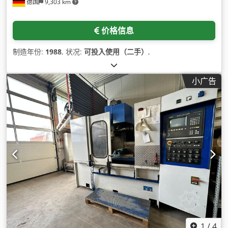
德国
9,303 km
价格信息
制造年份:
1988
, 状况:
可投入使用（二手）
,
小广告
1
/
4