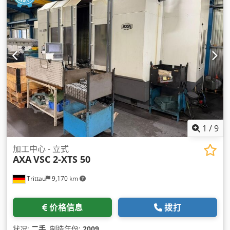
1
/
9
加工中心 - 立式
AXA
VSC 2-XTS 50
Trittau
9,170 km
价格信息
拨打
状况:
二手
, 制造年份:
2009
,