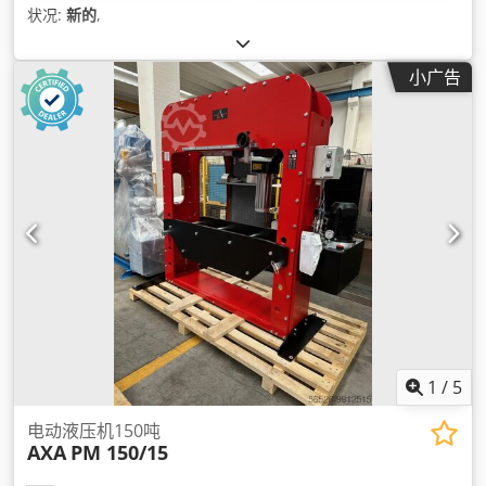
状况:
新的
,
小广告
1
/
5
电动液压机150吨
AXA
PM 150/15