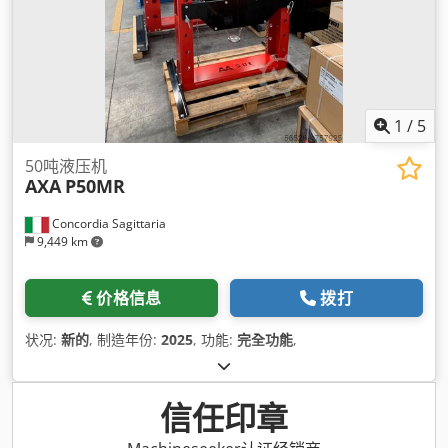
1
/
5
50吨液压机
AXA
P50MR
Concordia Sagittaria
9,449 km
价格信息
拨打
状况:
新的
, 制造年份:
2025
, 功能:
完全功能
,
信任印章