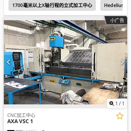
n
1700毫米以上X轴行程的立式加工中心
Hedelius
小广告
1
/
1
CNC加工中心
AXA
VSC 1