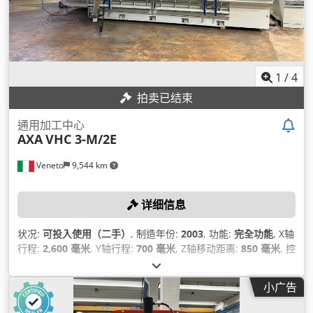
1
/
4
拍卖已结束
通用加工中心
AXA
VHC 3-M/2E
Veneto
9,544 km
详细信息
状况:
可投入使用（二手）
, 制造年份:
2003
, 功能:
完全功能
, X轴
行程:
2,600 毫米
, Y轴行程:
700 毫米
, Z轴移动距离:
850 毫米
, 控
制器型号:
Heidenhain iTNC-530
, 主轴速度（最大）:
6,000 转/
分
,
小广告