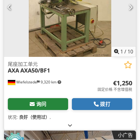
1
/
10
尾座加工单元
AXA
AXA50/BF1
€1,250
Wiefelstede
9,320 km
固定价格 不含增值税
询问
拨打
状况:
良好（使用过）
,
小广告