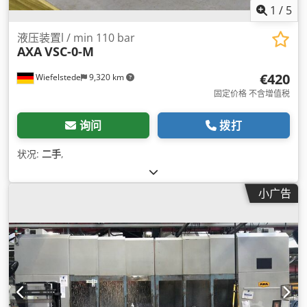
1
/
5
液压装置l / min 110 bar
AXA
VSC-0-M
€420
Wiefelstede
9,320 km
固定价格 不含增值税
询问
拨打
状况:
二手
,
小广告