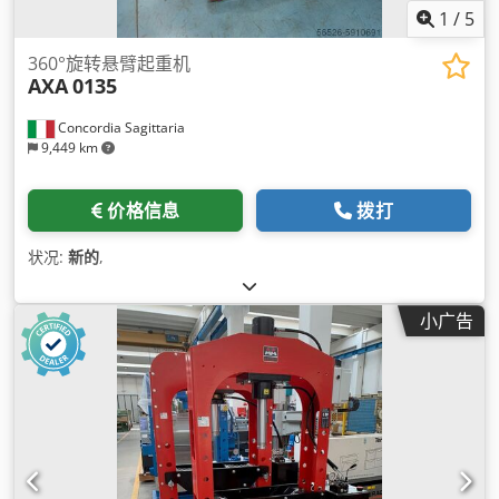
1
/
5
360°旋转悬臂起重机
AXA
0135
Concordia Sagittaria
9,449 km
价格信息
拨打
状况:
新的
,
小广告