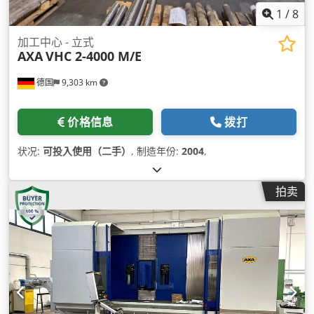
1
/
8
加工中心 - 立式
AXA
VHC 2-4000 M/E
德国
9,303 km
价格信息
拨打
状况:
可投入使用（二手）
, 制造年份:
2004
,
拍卖