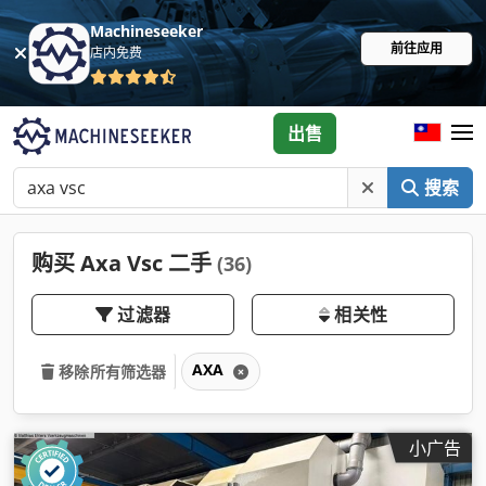
Machineseeker
前往应用
店内免费
出售
搜索
购买 Axa Vsc 二手
(36)
过滤器
相关性
AXA
移除所有筛选器
小广告