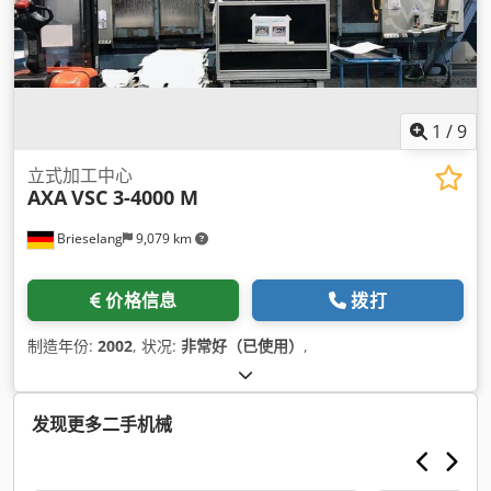
1
/
9
立式加工中心
AXA
VSC 3-4000 M
Brieselang
9,079 km
价格信息
拨打
制造年份:
2002
, 状况:
非常好（已使用）
,
发现更多二手机械