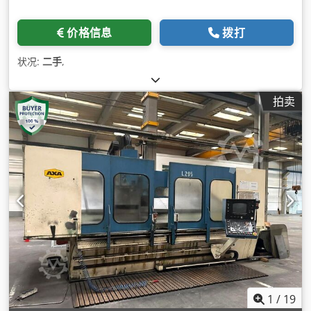
价格信息
拨打
状况:
二手
,
拍卖
1
/
19