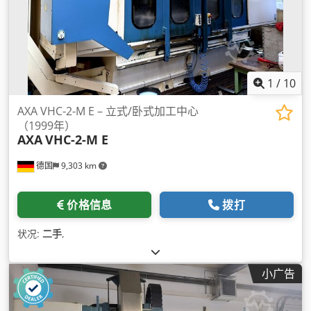
1
/
10
AXA VHC-2-M E – 立式/卧式加工中心
（1999年）
AXA
VHC-2-M E
德国
9,303 km
价格信息
拨打
状况:
二手
,
小广告