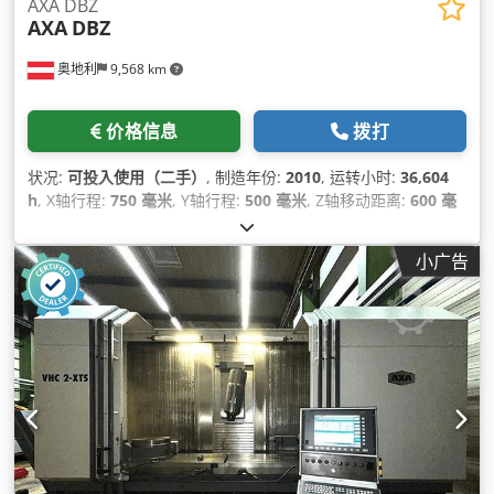
AXA DBZ
AXA
DBZ
奥地利
9,568 km
价格信息
拨打
状况:
可投入使用（二手）
, 制造年份:
2010
, 运转小时:
36,604
h
, X轴行程:
750 毫米
, Y轴行程:
500 毫米
, Z轴移动距离:
600 毫
米
, 总重量:
9,500 千克
, 轴数:
4
,
小广告