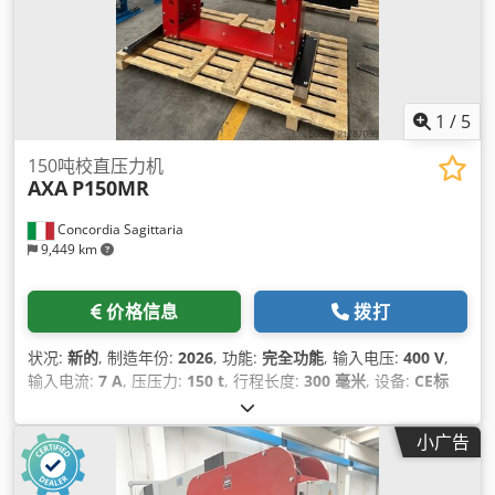
1
/
5
150吨校直压力机
AXA
P150MR
Concordia Sagittaria
9,449 km
价格信息
拨打
状况:
新的
, 制造年份:
2026
, 功能:
完全功能
, 输入电压:
400 V
,
输入电流:
7 A
, 压压力:
150 t
, 行程长度:
300 毫米
, 设备:
CE标
志, 文档 / 手册
,
小广告