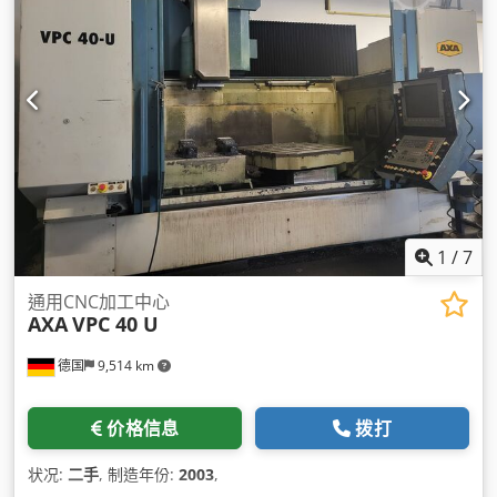
1
/
7
通用CNC加工中心
AXA
VPC 40 U
德国
9,514 km
价格信息
拨打
状况:
二手
, 制造年份:
2003
,