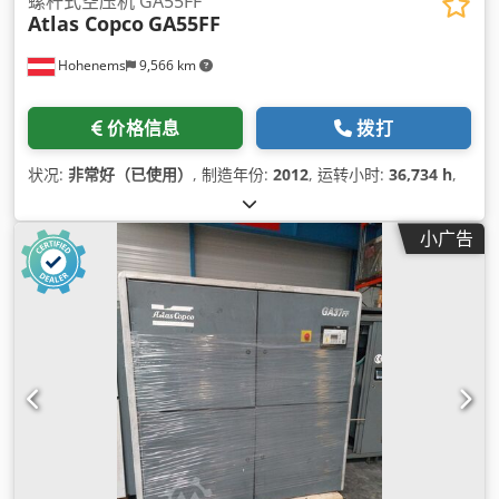
螺杆式空压机 GA55FF
Atlas Copco
GA55FF
Hohenems
9,566 km
价格信息
拨打
状况:
非常好（已使用）
, 制造年份:
2012
, 运转小时:
36,734 h
,
小广告