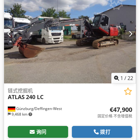
1
/
22
链式挖掘机
ATLAS
240 LC
€47,900
Günzburg/Deffingen-West
9,468 km
固定价格 不含增值税
询问
拨打