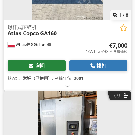
1
/
8
螺杆式压缩机
Atlas Copco
GA160
€7,000
Wilków
8,861 km
EXW 固定价格 不含增值税
询问
拨打
状况:
非常好（已使用）
, 制造年份:
2001
,
小广告