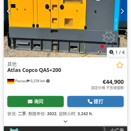
1
/
4
其他
Atlas Copco
QAS+200
€44,900
Passau
9,258 km
固定价格 不含增值税
询问
拨打
状况:
二手
, 制造年份:
2022
, 运转小时:
3,242 h
,
小广告