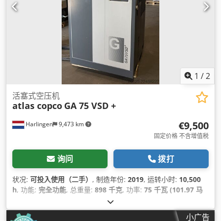
1
/
2
活塞式空压机
atlas copco
GA 75 VSD +
€9,500
Harlingen
9,473 km
固定价格 不含增值税
询问
拨打
状况:
可投入使用（二手）
, 制造年份:
2019
, 运转小时:
10,500
h
, 功能:
完全功能
, 总重量:
898 千克
, 功率:
75 千瓦 (101.97 马
力)
, 体积流量:
476 立方米/小时
, 压力（最大）:
13 横杆
, 冷却类
型:
空气
, 设备:
文档 / 手册, 铭牌可用
,
小广告