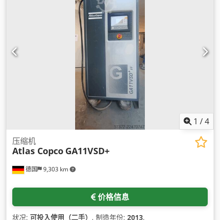
1
/
4
压缩机
Atlas Copco
GA11VSD+
德国
9,303 km
价格信息
状况:
可投入使用（二手）
, 制造年份:
2013
,