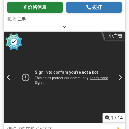
价格信息
拨打
状况:
二手
,
小广告
1
/
14