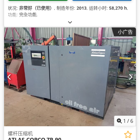
状况:
非常好（已使用）
, 制造年份:
2013
, 运转小时:
58,270 h
,
功能:
完全功能
,
小广告
1
/
6
螺杆压缩机
ATLAS COPCO
ZR 90