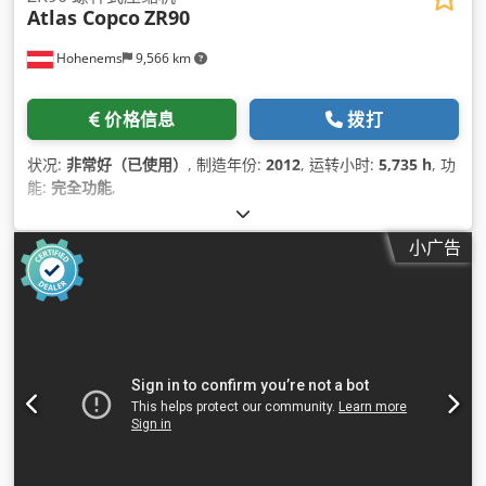
Atlas Copco
ZR90
Hohenems
9,566 km
价格信息
拨打
状况:
非常好（已使用）
, 制造年份:
2012
, 运转小时:
5,735 h
, 功
能:
完全功能
,
小广告