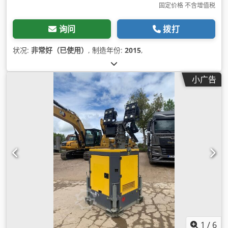
固定价格 不含增值税
询问
拨打
状况:
非常好（已使用）
, 制造年份:
2015
,
小广告
1
/
6