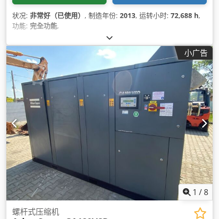
状况:
非常好（已使用）
, 制造年份:
2013
, 运转小时:
72,688 h
,
功能:
完全功能
,
小广告
1
/
8
螺杆式压缩机