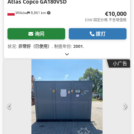
Atlas Copco
GA180VSD
€10,000
Wilków
8,861 km
EXW 固定价格 不含增值税
询问
拨打
状况:
非常好（已使用）
, 制造年份:
2001
,
小广告