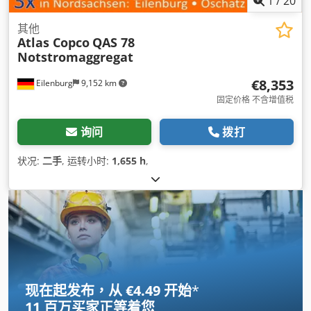
1
/
20
其他
Atlas Copco
QAS 78
Notstromaggregat
€8,353
Eilenburg
9,152 km
固定价格 不含增值税
询问
拨打
状况:
二手
, 运转小时:
1,655 h
,
现在起发布，从 €4.49 开始
*
11 百万买家
正等着您