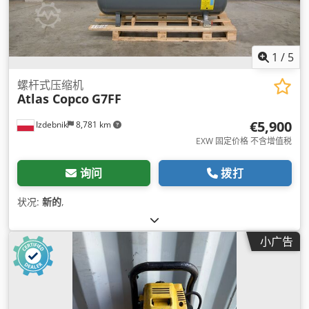
1
/
5
螺杆式压缩机
Atlas Copco
G7FF
€5,900
Izdebnik
8,781 km
EXW 固定价格 不含增值税
询问
拨打
状况:
新的
,
小广告