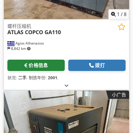
1
/
8
螺杆压缩机
ATLAS COPCO GA110
Agios Athanasios
8,842 km
价格信息
拨打
状况:
二手
, 制造年份:
2001
,
小广告