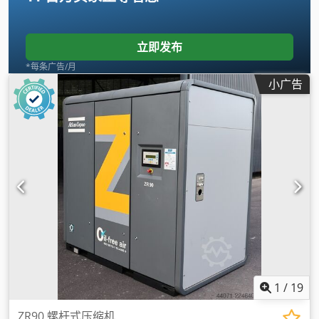
立即发布
*每条广告/月
小广告
1
/
19
ZR90 螺杆式压缩机