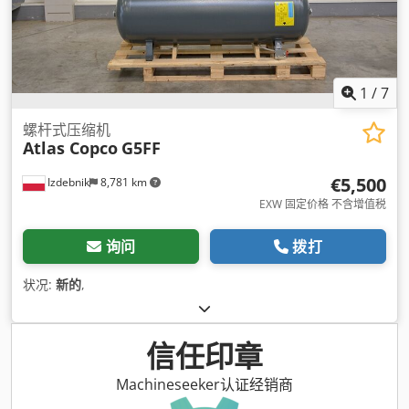
1
/
7
螺杆式压缩机
Atlas Copco
G5FF
€5,500
Izdebnik
8,781 km
EXW 固定价格 不含增值税
询问
拨打
状况:
新的
,
信任印章
Machineseeker认证经销商