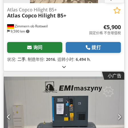
Atlas Copco Hilight B5+
Atlas Copco
Hilight B5+
€5,900
Zimmern ob Rottweil
9,590 km
固定价格 不含增值税
询问
拨打
状况:
二手
, 制造年份:
2016
, 运转小时:
6,494 h
,
小广告