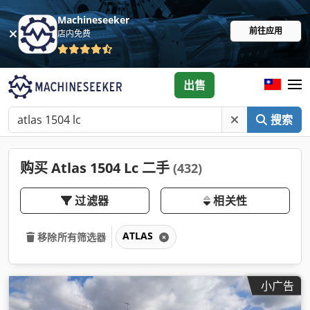
Machineseeker
前往应用
店内免费
出售
搜索
购买 Atlas 1504 Lc 二手
(432)
过滤器
相关性
ATLAS
移除所有筛选器
小广告