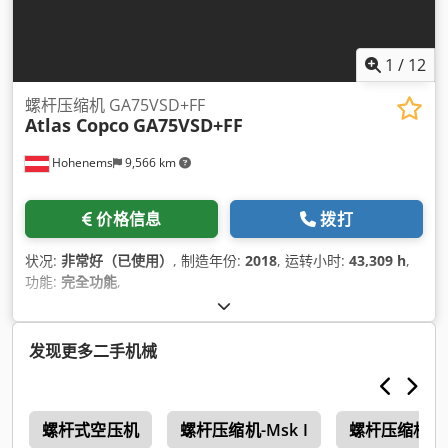
1
/
12
螺杆压缩机 GA75VSD+FF
Atlas Copco
GA75VSD+FF
Hohenems
9,566 km
价格信息
拨打
状况:
非常好（已使用）
, 制造年份:
2018
, 运转小时:
43,309 h
,
功能:
完全功能
,
发现更多二手机械
6
螺杆式空压机
螺杆压缩机-Msk I
螺杆压缩机