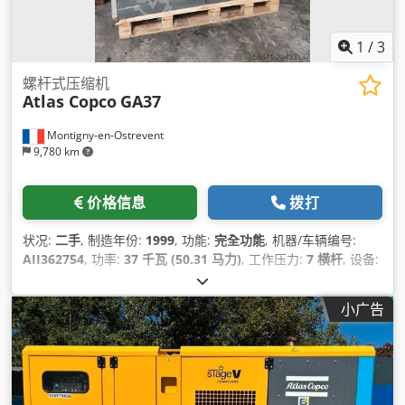
1
/
3
螺杆式压缩机
Atlas Copco
GA37
Montigny-en-Ostrevent
9,780 km
价格信息
拨打
状况:
二手
, 制造年份:
1999
, 功能:
完全功能
, 机器/车辆编号:
AII362754
, 功率:
37 千瓦 (50.31 马力)
, 工作压力:
7 横杆
, 设备:
压缩机, 压缩空气系统, 铭牌可用
,
小广告