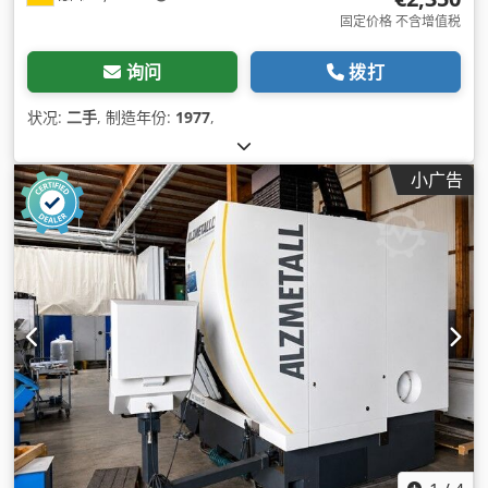
固定价格 不含增值税
询问
拨打
状况:
二手
, 制造年份:
1977
,
小广告