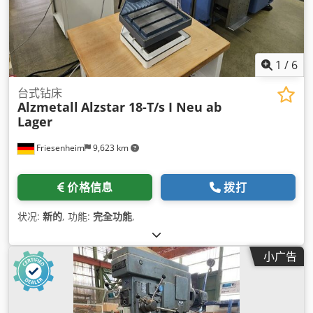
1
/
6
台式钻床
Alzmetall
Alzstar 18-T/s I Neu ab
Lager
Friesenheim
9,623 km
价格信息
拨打
状况:
新的
, 功能:
完全功能
,
小广告