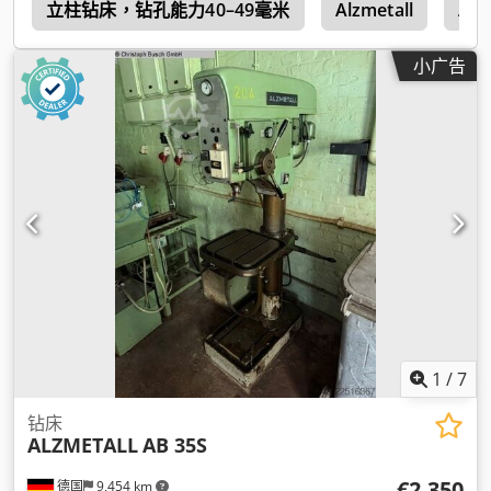
钻
立柱钻床，钻孔能力40–49毫米
Alzmetall
Alz
小广告
1
/
7
钻床
ALZMETALL
AB 35S
€2,350
德国
9,454 km