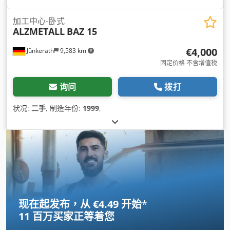
加工中心-卧式
ALZMETALL
BAZ 15
€4,000
Jünkerath
9,583 km
固定价格 不含增值税
询问
拨打
状况:
二手
, 制造年份:
1999
,
现在起发布，从 €4.49 开始
*
11 百万买家
正等着您