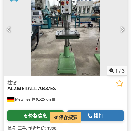
1
/
3
柱钻
ALZMETALL
AB3/ES
Metzingen
9,525 km
价格信息
拨打
保存搜索
状况:
二手
, 制造年份:
1998
,