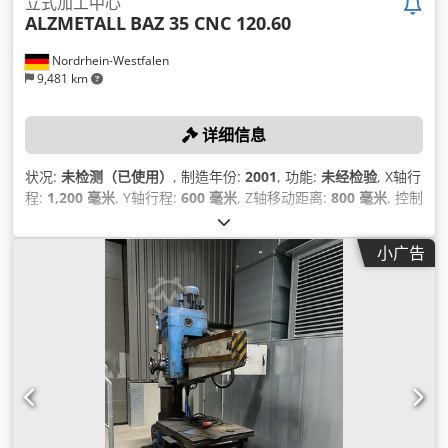
立式加工中心
ALZMETALL
BAZ 35 CNC 120.60
Nordrhein-Westfalen
9,481 km
详细信息
状况:
未检测（已使用）
, 制造年份:
2001
, 功能:
未经检验
, X轴行
程:
1,200 毫米
, Y轴行程:
600 毫米
, Z轴移动距离:
800 毫米
, 控制
器型号:
Heidenhain TNC 426
, 最大转速:
8,000 转/分
,
小广告