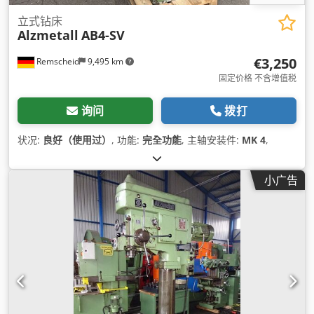
立式钻床
Alzmetall
AB4-SV
€3,250
Remscheid
9,495 km
固定价格 不含增值税
询问
拨打
状况:
良好（使用过）
, 功能:
完全功能
, 主轴安装件:
MK 4
,
小广告