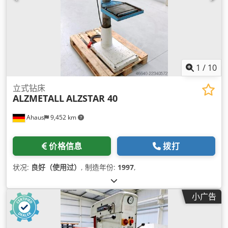
1
/
10
立式钻床
ALZMETALL
ALZSTAR 40
Ahaus
9,452 km
价格信息
拨打
状况:
良好（使用过）
, 制造年份:
1997
,
小广告