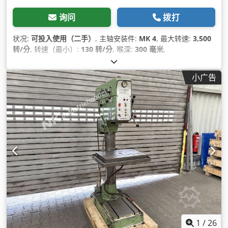
询问
拨打
状况:
可投入使用（二手）
, 主轴安装件:
MK 4
, 最大转速:
3,500
转/分
, 转速（最小）:
130 转/分
, 喉深:
300 毫米
,
小广告
1
/
26