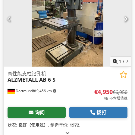
1
/
7
高性能支柱钻孔机
ALZMETALL
AB 6 S
€4,950
Dortmund
9,456 km
€6,950
VB 不含增值税
询问
拨打
状况:
良好（使用过）
, 制造年份:
1972
,