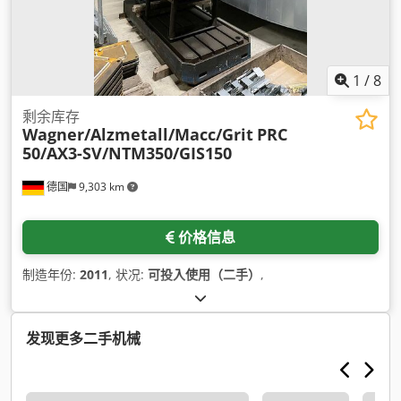
1
/
8
剩余库存
Wagner/Alzmetall/Macc/Grit
PRC
50/AX3-SV/NTM350/GIS150
德国
9,303 km
价格信息
制造年份:
2011
, 状况:
可投入使用（二手）
,
发现更多二手机械