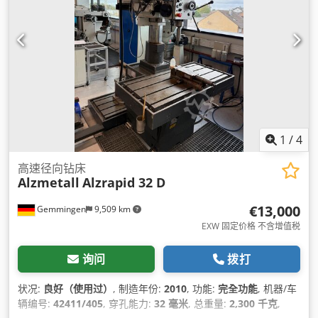
1
/
4
高速径向钻床
Alzmetall
Alzrapid 32 D
€13,000
Gemmingen
9,509 km
EXW 固定价格 不含增值税
询问
拨打
状况:
良好（使用过）
, 制造年份:
2010
, 功能:
完全功能
, 机器/车
辆编号:
42411/405
, 穿孔能力:
32 毫米
, 总重量:
2,300 千克
,