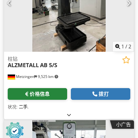
1
/
2
柱钻
ALZMETALL
AB 5/S
Metzingen
9,525 km
价格信息
拨打
状况:
二手
,
小广告