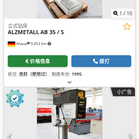
1
/
10
立式钻床
ALZMETALL
AB 35 / S
Ahaus
9,452 km
价格信息
拨打
状况:
良好（使用过）
, 制造年份:
1995
,
小广告