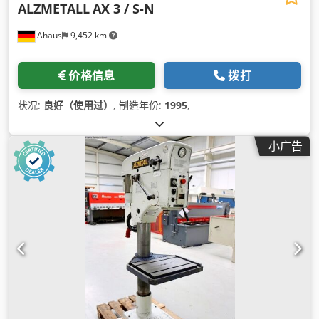
ALZMETALL
AX 3 / S-N
Ahaus
9,452 km
价格信息
拨打
状况:
良好（使用过）
, 制造年份:
1995
,
小广告