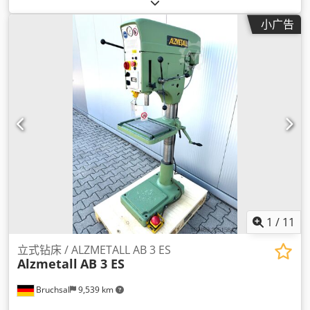
小广告
1
/
11
立式钻床 / ALZMETALL AB 3 ES
Alzmetall
AB 3 ES
Bruchsal
9,539 km