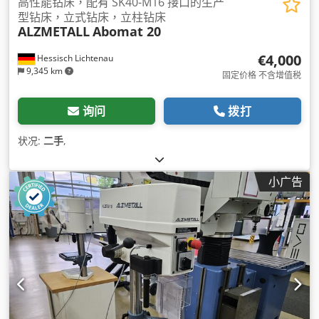
高性能钻床，配有 SK40-M16 接口的生产
型钻床，立式钻床，立柱钻床
ALZMETALL
Abomat 20
€4,000
Hessisch Lichtenau
9,345 km
固定价格 不含增值税
询问
拨打
状况:
二手
,
小广告