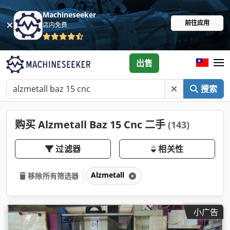
Machineseeker
前往应用
店内免费
出售
搜索
购买 Alzmetall Baz 15 Cnc 二手
(143)
过滤器
相关性
Alzmetall
移除所有筛选器
小广告