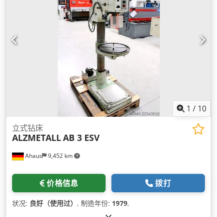
1
/
10
立式钻床
ALZMETALL
AB 3 ESV
Ahaus
9,452 km
价格信息
拨打
状况:
良好（使用过）
, 制造年份:
1979
,