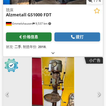
1
/
4
铣床
Alzmetall
GS1000 FDT
Emmelshausen
9,537 km
价格信息
拨打
状况:
二手
, 制造年份:
2018
,
小广告