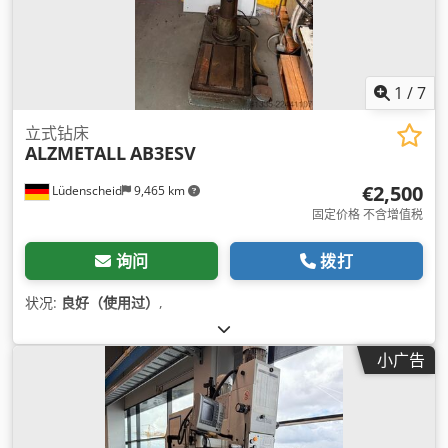
1
/
7
立式钻床
ALZMETALL
AB3ESV
€2,500
Lüdenscheid
9,465 km
固定价格 不含增值税
询问
拨打
状况:
良好（使用过）
,
小广告