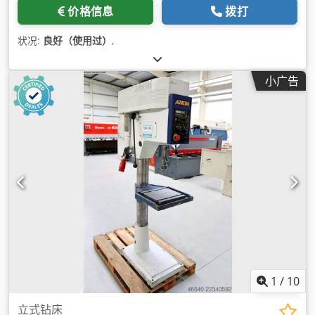
价格信息
拨打
状况:
良好（使用过）
,
小广告
1
/
10
立式钻床