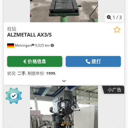
1
/
3
柱钻
ALZMETALL
AX3/S
Metzingen
9,525 km
价格信息
拨打
状况:
二手
, 制造年份:
1999
,
小广告