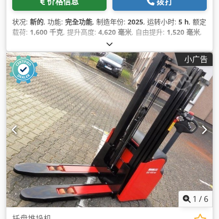
价格信息
拨打
状况:
新的
, 功能:
完全功能
, 制造年份:
2025
, 运转小时:
5 h
, 额定
载荷:
1,600 千克
, 提升高度:
4,620 毫米
, 自由提升:
1,520 毫米
,
燃油类型:
电动
, 桅杆类型:
三重式 (triplex)
, 建筑高度:
2,108 毫
米
, 叉长:
1,150 毫米
, 空载重量:
1,340 千克
, 总长度:
1,964 毫米
,
小广告
驱动类型:
Elektro
, 施工宽度:
820 毫米
,
1
/
6
托盘堆垛机