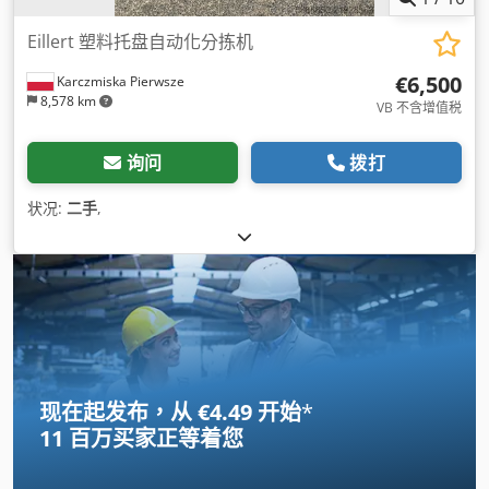
Eillert 塑料托盘自动化分拣机
€6,500
Karczmiska Pierwsze
8,578 km
VB 不含增值税
询问
拨打
状况:
二手
,
现在起发布，从 €4.49 开始
*
11 百万买家
正等着您