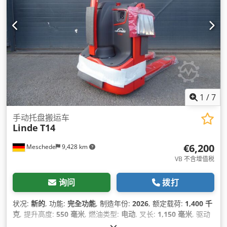
1
/
7
手动托盘搬运车
Linde
T14
€6,200
Meschede
9,428 km
VB 不含增值税
询问
拨打
状况:
新的
, 功能:
完全功能
, 制造年份:
2026
, 额定载荷:
1,400 千
克
, 提升高度:
550 毫米
, 燃油类型:
电动
, 叉长:
1,150 毫米
, 驱动
类型:
Elektro
,