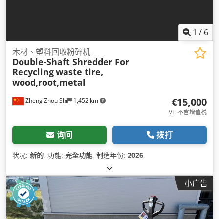
1
/
6
木材、塑料回收粉碎机
Double-Shaft Shredder For
Recycling
waste tire,
wood,root,metal
€15,000
Zheng Zhou Shi
1,452 km
VB 不含增值税
询问
拨打
状况:
新的
, 功能:
完全功能
, 制造年份:
2026
,
小广告