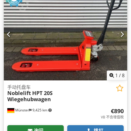
1
/
8
手动托盘车
Noblelift
HPT 20S
Wiegehubwagen
€890
Münster
9,425 km
VB 不含增值税
询问
拨打