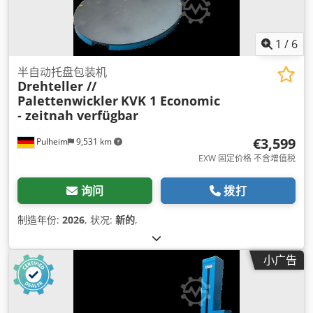
1
/
6
半自动托盘包装机
Drehteller //
Palettenwickler
KVK 1 Economic
- zeitnah verfügbar
€3,599
Pulheim
9,531 km
EXW 固定价格 不含增值税
询问
拨打
制造年份:
2026
, 状况:
新的
,
小广告