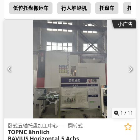
机
低位托盘搬运车
行人堆垛机
托盘车
托盘
小广告
1
/
11
卧式五轴托盘加工中心——翻转式
TOPNC ähnlich
BAVIUS
Horizontal 5 Achs