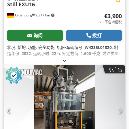
Still
EXU16
€3,900
Oldenburg
9,317 km
VB 不含增值税
询问
拨打
状况:
新的
, 功能:
完全功能
, 机器/车辆编号:
W4235L01320
, 制
造年份:
2022
, 运转小时:
22 h
, 额定载荷:
1,600 千克
, 燃油类型:
电动
, 叉长:
1,150 毫米
, 驱动类型:
Elektro
,
小广告