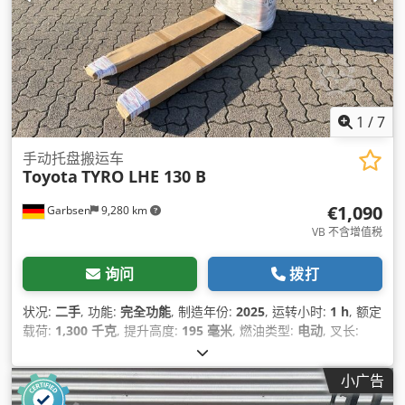
1
/
7
手动托盘搬运车
Toyota
TYRO LHE 130 B
€1,090
Garbsen
9,280 km
VB 不含增值税
询问
拨打
状况:
二手
, 功能:
完全功能
, 制造年份:
2025
, 运转小时:
1 h
, 额定
载荷:
1,300 千克
, 提升高度:
195 毫米
, 燃油类型:
电动
, 叉长:
1,150 毫米
, 空载重量:
145 千克
, 总长度:
380 毫米
, 驱动类型:
Elektro
, 施工宽度:
540 毫米
,
小广告