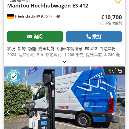
Manitou
Hochhubwagen ES 412
€10,700
Friedrichsdorf
9,464 km
VB 不含增值税
询问
拨打
状况:
新的
, 功能:
完全功能
, 机器/车辆编号:
ES 412
, 制造年份:
2024
, 运转小时:
5 h
, 额定载荷:
1,200 千克
, 提升高度:
4,240 毫
米
, 自由提升:
1,470 毫米
, 燃油类型:
电动
, 桅杆类型:
三重式
(triplex)
, 建筑高度:
1,960 毫米
, 叉长:
1,150 毫米
, 空载重量:
小广告
874 千克
, 总长度:
1,870 毫米
, 驱动类型:
Elektro
, 施工宽度:
800 毫米
,