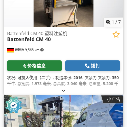
1
/
7
Battenfeld CM 40 塑料注塑机
Battenfeld
CM 40
德国
9,568 km
价格信息
拨打
状况:
可投入使用（二手）
, 制造年份:
2016
, 夹紧力 夹紧力:
350
千牛
, 总宽度:
1,973 毫米
, 总高度:
3,040 毫米
, 总重量:
5,200 千
克
, 产品长度（最大）:
1,300 毫米
,
小广告