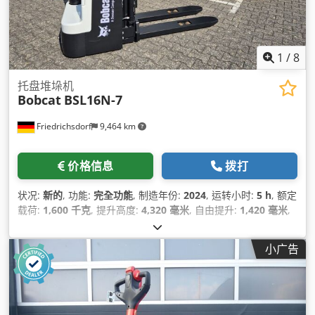
1
/
8
托盘堆垛机
Bobcat
BSL16N-7
Friedrichsdorf
9,464 km
价格信息
拨打
状况:
新的
, 功能:
完全功能
, 制造年份:
2024
, 运转小时:
5 h
, 额定
载荷:
1,600 千克
, 提升高度:
4,320 毫米
, 自由提升:
1,420 毫米
,
燃油类型:
电动
, 桅杆类型:
三重式 (triplex)
, 建筑高度:
2,008 毫
米
, 叉长:
1,150 毫米
, 空载重量:
1,340 千克
, 总长度:
1,964 毫米
,
小广告
驱动类型:
Elektro
, 施工宽度:
820 毫米
,