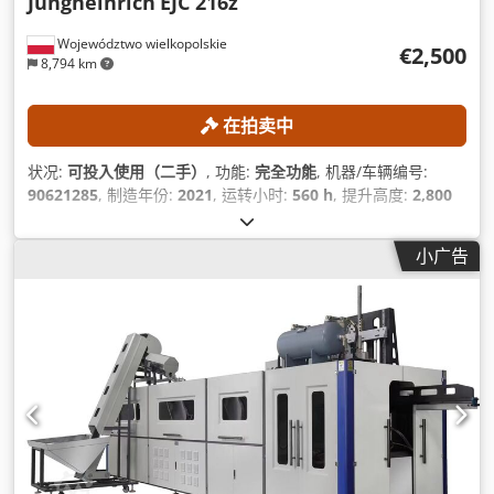
Jungheinrich
EJC 216z
Województwo wielkopolskie
€2,500
8,794 km
在拍卖中
状况:
可投入使用（二手）
, 功能:
完全功能
, 机器/车辆编号:
90621285
, 制造年份:
2021
, 运转小时:
560 h
, 提升高度:
2,800
毫米
, 建筑高度:
1,950 毫米
,
小广告