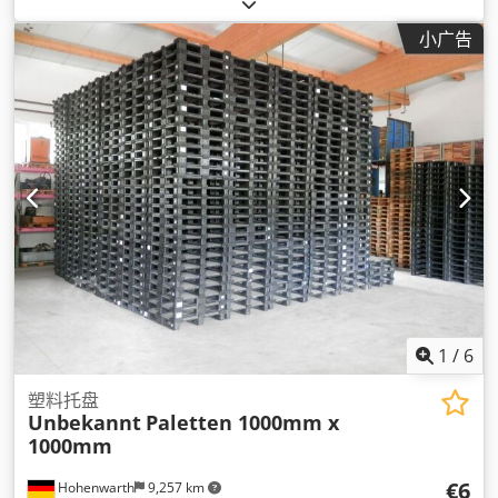
小广告
1
/
6
塑料托盘
Unbekannt
Paletten 1000mm x
1000mm
€6
Hohenwarth
9,257 km