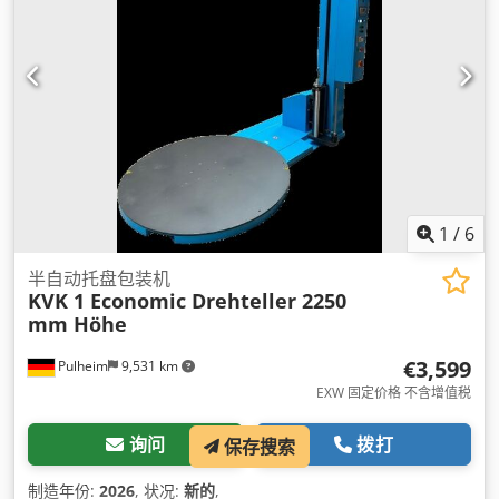
1
/
6
半自动托盘包装机
KVK 1 Economic Drehteller 2250
mm Höhe
€3,599
Pulheim
9,531 km
EXW 固定价格 不含增值税
询问
拨打
保存搜索
制造年份:
2026
, 状况:
新的
,