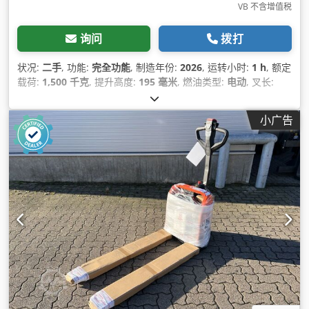
VB 不含增值税
询问
拨打
状况:
二手
, 功能:
完全功能
, 制造年份:
2026
, 运转小时:
1 h
, 额定
载荷:
1,500 千克
, 提升高度:
195 毫米
, 燃油类型:
电动
, 叉长:
1,150 毫米
, 空载重量:
145 千克
, 总长度:
380 毫米
, 驱动类型:
Elektro
, 施工宽度:
540 毫米
,
小广告