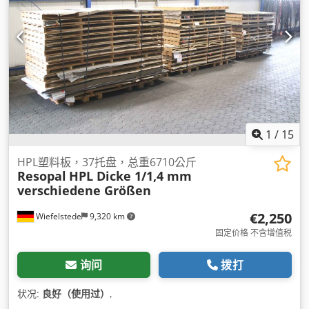
1
/
15
HPL塑料板，37托盘，总重6710公斤
Resopal
HPL Dicke 1/1,4 mm
verschiedene Größen
€2,250
Wiefelstede
9,320 km
固定价格 不含增值税
询问
拨打
状况:
良好（使用过）
,