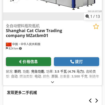
1
/
13
全自动塑料瓶吹瓶机
Shanghai Cat Claw Trading
company
MZatbm01
中国，中华人民共和国
824 km
价格信息
拨打
状况:
新的
, 功能:
完全功能
, 功率:
3.5 千瓦 (4.76 马力)
, 齿轮类
型:
自动
, 燃油类型:
电动
, 颜色:
原装
, 总重量:
3,500 千克
, 制造年
份:
2025
, 运转小时:
1 h
, 机器/车辆编号:
MZatbm01
, 设备:
CE
标志
,
发现更多二手机械