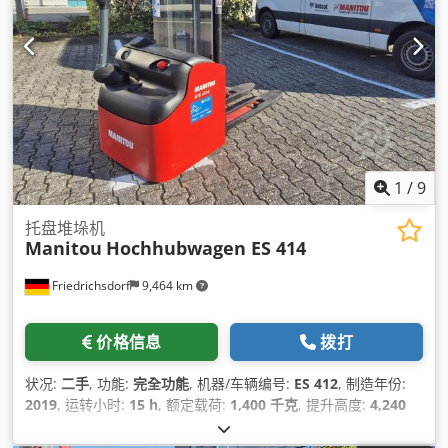
1
/
9
托盘堆垛机
Manitou
Hochhubwagen ES 414
Friedrichsdorf
9,464 km
价格信息
拨打
状况:
二手
, 功能:
完全功能
, 机器/车辆编号:
ES 412
, 制造年份:
2019
, 运转小时:
15 h
, 额定载荷:
1,400 千克
, 提升高度:
4,240
毫米
, 自由提升:
1,470 毫米
, 燃油类型:
电动
, 桅杆类型:
三重式
(triplex)
, 建筑高度:
1,960 毫米
, 叉长:
1,150 毫米
, 空载重量: