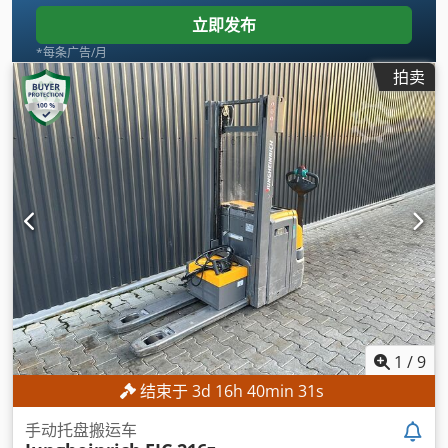
立即发布
*每条广告/月
拍卖
1
/
9
结束于
3
d
16
h
40
min
29
s
手动托盘搬运车