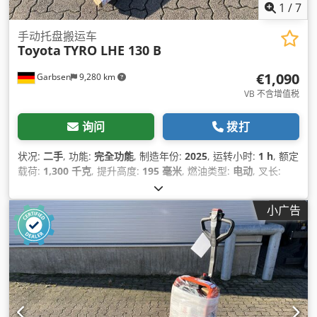
1
/
7
手动托盘搬运车
Toyota
TYRO LHE 130 B
€1,090
Garbsen
9,280 km
VB 不含增值税
询问
拨打
状况:
二手
, 功能:
完全功能
, 制造年份:
2025
, 运转小时:
1 h
, 额定
载荷:
1,300 千克
, 提升高度:
195 毫米
, 燃油类型:
电动
, 叉长:
1,150 毫米
, 空载重量:
145 千克
, 总长度:
380 毫米
, 驱动类型:
Elektro
, 施工宽度:
540 毫米
,
小广告