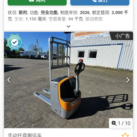
状况:
新的
, 功能:
完全功能
, 制造年份:
2026
, 额定载荷:
2,000 千
克
, 叉长:
1,150 毫米
, 空载重量:
94 千克
, 驱动类型:
Handbetrieb
,
小广告
1
/
10
手动托盘搬运车