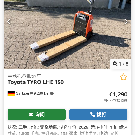
1
/
8
手动托盘搬运车
Toyota
TYRO LHE 150
€1,290
Garbsen
9,280 km
VB 不含增值税
询问
拨打
状况:
二手
, 功能:
完全功能
, 制造年份:
2026
, 运转小时:
1 h
, 额定
载荷:
1,500 千克
, 提升高度:
195 毫米
, 燃油类型:
电动
, 叉长: