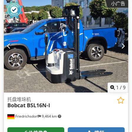
小广告
874 千克
, 总长度:
1,870 毫米
, 驱动类型:
Elektro
, 施工宽度:
800 毫米
,
1
/
9
托盘堆垛机
Bobcat
BSL16N-I
Friedrichsdorf
9,464 km