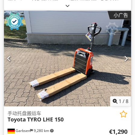
1,150 毫米
, 空载重量:
145 千克
, 总长度:
380 毫米
, 驱动类型:
Elektro
, 施工宽度:
540 毫米
,
小广告
1
/
8
手动托盘搬运车
Toyota
TYRO LHE 150
€1,290
Garbsen
9,280 km