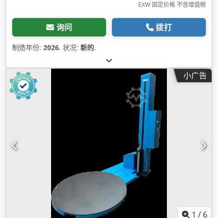
EXW 固定价格 不含增值税
询问
拨打
制造年份:
2026
, 状况:
新的
,
小广告
1
/
6