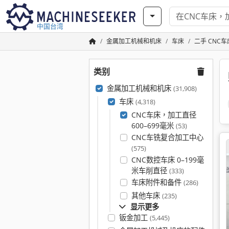
中国台湾
金属加工机械和机床
车床
二手 CNC车
类别
金属加工机械和机床
(31,908)
车床
(4,318)
CNC车床，加工直径
600–699毫米
(53)
CNC车铣复合加工中心
(575)
CNC数控车床 0–199毫
米车削直径
(333)
车床附件和备件
(286)
其他车床
(235)
显示更多
钣金加工
(5,445)