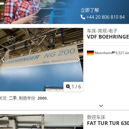
立即了解
+44 20 806 810 84
车床-常规-电子
VDF BOEHRING
Mannheim
9,521 k
1
/
6
状况:
二手
, 制造年份:
2000
,
数控车床
FAT TUR
TUR 63