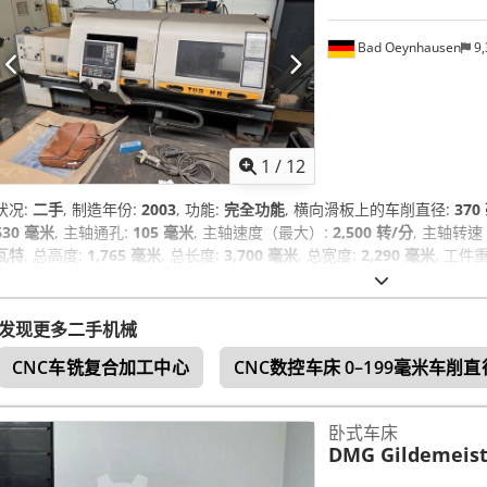
Bad Oeynhausen
9,
1
/
12
状况:
二手
, 制造年份:
2003
, 功能:
完全功能
, 横向滑板上的车削直径:
370
630 毫米
, 主轴通孔:
105 毫米
, 主轴速度（最大）:
2,500 转/分
, 主轴转
瓦特
, 总高度:
1,765 毫米
, 总长度:
3,700 毫米
, 总宽度:
2,290 毫米
, 工件
备:
文档 / 手册
,
发现更多二手机械
CNC车铣复合加工中心
CNC数控车床 0–199毫米车削直
卧式车床
DMG Gildemeist