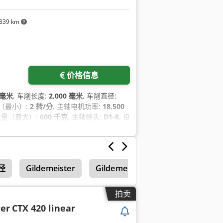
339 km
价格信息
 毫米
, 车削长度:
2,000 毫米
, 车削直径:
速（最小）:
2 转/分
, 主轴电机功率:
18,500
重量（最大）:
600 千克
, 主轴端头:
D1-8
, 设
径
Gildemeister
Gildemeister Ct 20
拍卖
er
CTX 420 linear