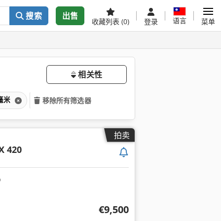
搜索
出售
语言
收藏列表
(0)
登录
菜单
相关性
9毫米
移除所有筛选器
拍卖
X 420
€9,500