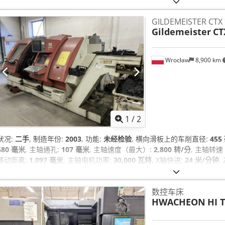
GILDEMEISTER 
Gildemeister
CT
Wrocław
8,900 km
1
/
2
状况:
二手
, 制造年份:
2003
, 功能:
未经检验
, 横向滑板上的车削直径:
455
680 毫米
, 主轴通孔:
107 毫米
, 主轴速度（最大）:
2,800 转/分
, 主轴转
移动距离:
1,097 毫米
, 主轴电机功率:
30,000 瓦特
, X轴快进:
24 米/分钟
,
数控车床
HWACHEON
HI 