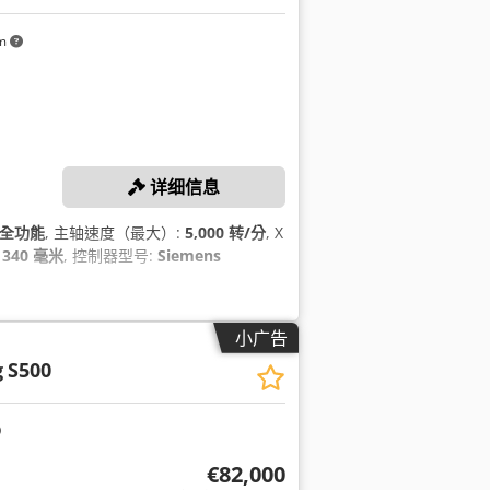
km
详细信息
全功能
, 主轴速度（最大）:
5,000 转/分
, X
:
340 毫米
, 控制器型号:
Siemens
小广告
g
S500
€82,000