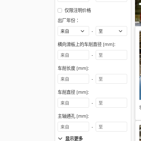
仅限注明价格
出厂年份：
-
横向滑板上的车削直径 [mm]:
-
车削长度 [mm]:
-
车削直径 [mm]:
-
主轴通孔 [mm]:
-
显示更多