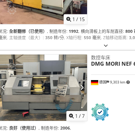
1
/
15
状况:
全新翻修（已使用）
, 制造年份:
1992
, 横向滑板上的车削直径:
800
毫米
, 主轴速度（最大）:
350 转/分
, X轴行程:
550 毫米
, Z轴移动距离:
3,
数控车床
DMG MORI
NEF 
德国
9,303 km
1
/
7
状况:
良好（使用过）
, 制造年份:
2006
,