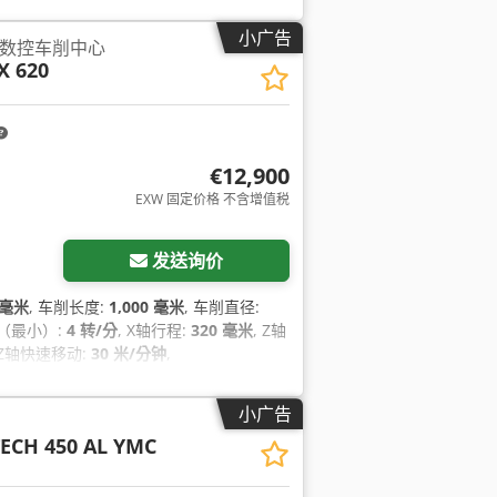
小广告
CTX 数控车削中心
X 620
€12,900
EXW 固定价格 不含增值税
请求更多图片
发送询价
 毫米
, 车削长度:
1,000 毫米
, 车削直径:
速（最小）:
4 转/分
, X轴行程:
320 毫米
, Z轴
 Z轴快速移动:
30 米/分钟
,
小广告
TECH 450 AL YMC