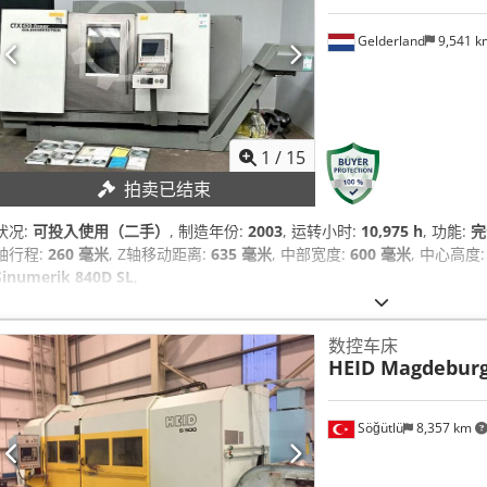
Gelderland
9,541 
1
/
15
拍卖已结束
状况:
可投入使用（二手）
, 制造年份:
2003
, 运转小时:
10,975 h
, 功能:
完
轴行程:
260 毫米
, Z轴移动距离:
635 毫米
, 中部宽度:
600 毫米
, 中心高度
Sinumerik 840D SL
,
数控车床
HEID Magdebur
Söğütlü
8,357 km