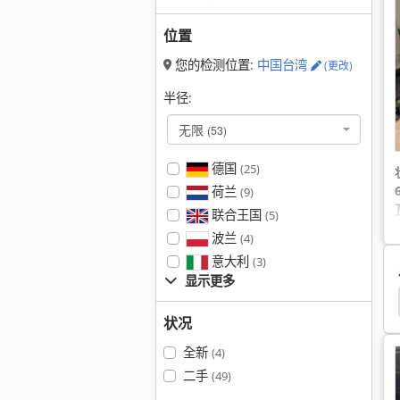
位置
您的检测位置:
中国台湾
(更改)
半径:
无限
(53)
德国
(25)
荷兰
(9)
联合王国
(5)
波兰
(4)
意大利
(3)
显示更多
桌 上 车床
木 车床
数控 车床
数控 车床 车床
状况
全新
(4)
二手
(49)