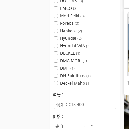
DOOSAN
(3)
EMCO
(3)
Mori Seiki
(3)
Poreba
(3)
Hankook
(2)
Hyundai
(2)
Hyundai WIA
(2)
DECKEL
(1)
DMG MORI
(1)
DMT
(1)
DN Solutions
(1)
Deckel Maho
(1)
型号：
价格：
-