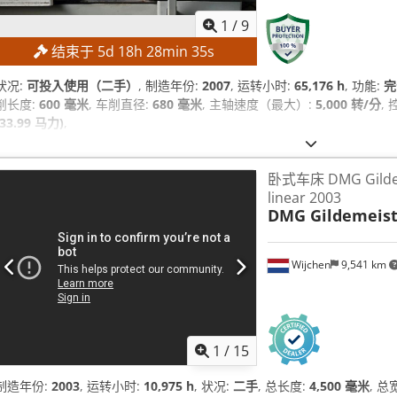
1
/
9
结束于
5
d
18
h
28
min
34
s
状况:
可投入使用（二手）
, 制造年份:
2007
, 运转小时:
65,176 h
, 功能:
完
削长度:
600 毫米
, 车削直径:
680 毫米
, 主轴速度（最大）:
5,000 转/分
,
(33.99 马力)
,
卧式车床 DMG Gildem
linear 2003
DMG Gildemeist
Wijchen
9,541 km
1
/
15
制造年份:
2003
, 运转小时:
10,975 h
, 状况:
二手
, 总长度:
4,500 毫米
, 总