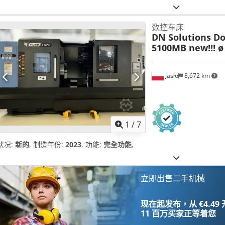
数控车床
DN Solutions D
5100MB new!!! 
Jasło
8,672 km
1
/
7
状况:
新的
, 制造年份:
2023
, 功能:
完全功能
,
立即出售二手机械
现在起发布，从 €4.49
11 百万买家
正等着您