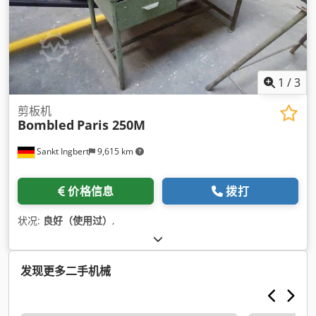
1
/
3
剪板机
Bombled
Paris 250M
Sankt Ingbert
9,615 km
价格信息
拨打
状况:
良好（使用过）
,
发现更多二手机械