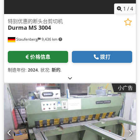
1
/
4
特别优惠的断头台剪切机
Durma
MS 3004
Staufenberg
9,436 km
价格信息
拨打
制造年份:
2024
, 状况:
新的
,
小广告