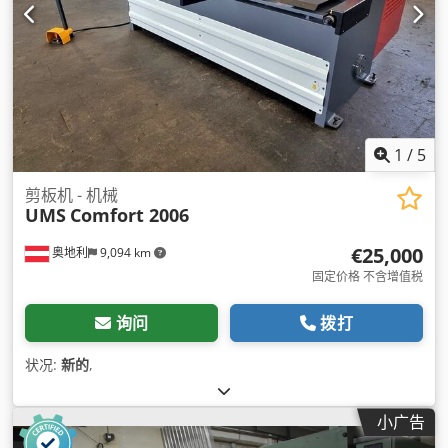
1
/
5
剪板机 - 机械
UMS
Comfort 2006
€25,000
奥地利
9,094 km
固定价格 不含增值税
询问
拨打
状况:
新的
,
小广告