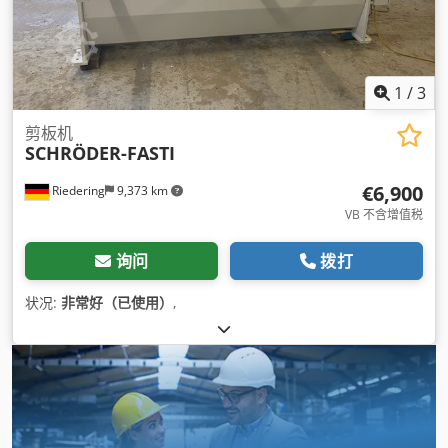
1
/
3
剪板机
SCHRÖDER-FASTI
€6,900
Riedering
9,373 km
VB 不含增值税
询问
拨打
状况:
非常好（已使用）
,