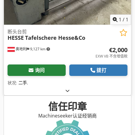
1
/
1
断头台剪
HESSE
Tafelschere Hesse&Co
€2,000
奥地利
9,127 km
EXW VB 不含增值税
询问
拨打
状况:
二手
,
信任印章
Machineseeker认证经销商