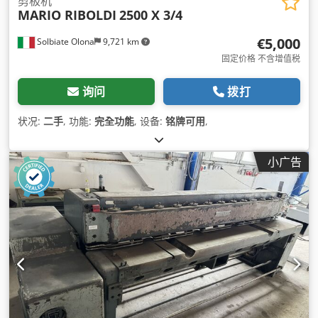
剪板机
MARIO RIBOLDI
2500 X 3/4
€5,000
Solbiate Olona
9,721 km
固定价格 不含增值税
询问
拨打
状况:
二手
, 功能:
完全功能
, 设备:
铭牌可用
,
小广告