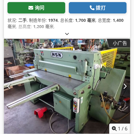
询问
拨打
状况:
二手
, 制造年份:
1974
, 总长度:
1,700 毫米
, 总宽度:
1,400
毫米
, 总高度:
1,200 毫米
,
小广告
1
/
6