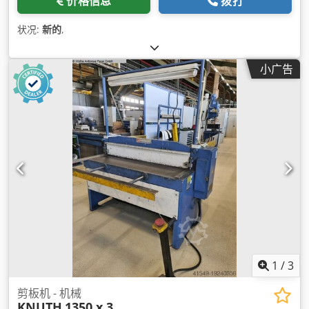
价格信息
拨打
状况:
新的
,
小广告
1
/
3
剪板机 - 机械
KNUTH
1350 x 3