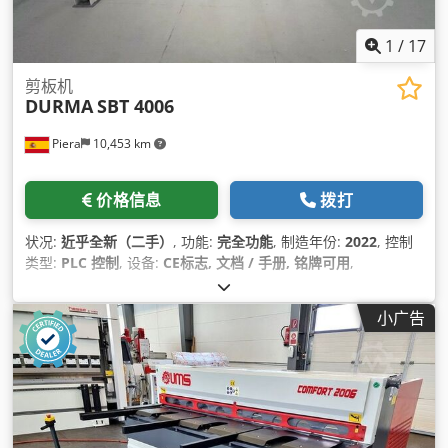
1
/
17
剪板机
DURMA
SBT 4006
Piera
10,453 km
价格信息
拨打
状况:
近乎全新（二手）
, 功能:
完全功能
, 制造年份:
2022
, 控制
类型:
PLC 控制
, 设备:
CE标志, 文档 / 手册, 铭牌可用
,
小广告