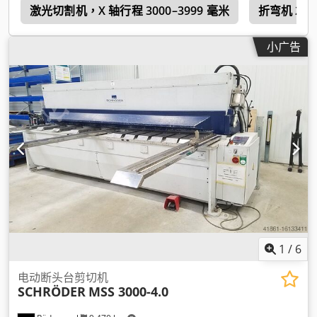
n
激光切割机，X 轴行程 3000–3999 毫米
折弯机 200
小广告
1
/
6
电动断头台剪切机
SCHRÖDER
MSS 3000-4.0