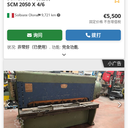
SCM
2050 X 4/6
€5,500
Solbiate Olona
9,721 km
固定价格 不含增值税
询问
拨打
状况:
非常好（已使用）
, 功能:
完全功能
,
小广告