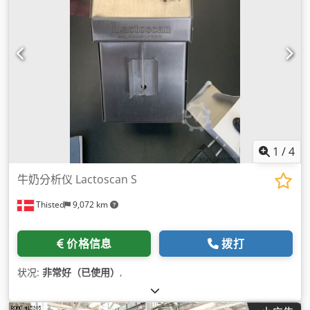
1
/
4
牛奶分析仪 Lactoscan S
Thisted
9,072 km
价格信息
拨打
状况:
非常好（已使用）
,