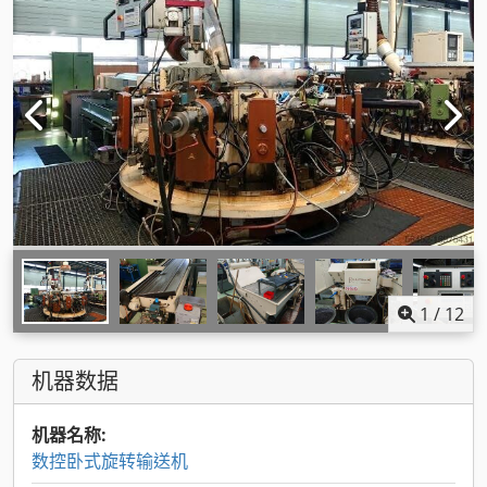
1
/
12
机器数据
机器名称:
数控卧式旋转输送机