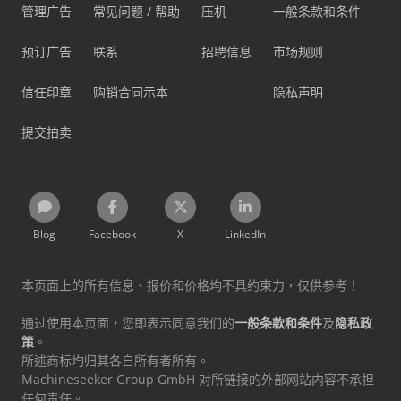
管理广告
常见问题 / 帮助
压机
一般条款和条件
预订广告
联系
招聘信息
市场规则
信任印章
购销合同示本
隐私声明
提交拍卖
Blog
Facebook
X
LinkedIn
本页面上的所有信息、报价和价格均不具约束力，仅供参考！
通过使用本页面，您即表示同意我们的
一般条款和条件
及
隐私政
策
。
所述商标均归其各自所有者所有。
Machineseeker Group GmbH 对所链接的外部网站内容不承担
任何责任。