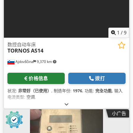
1
/
9
数控自动车床
TORNOS
AS14
Ajdovščina
9,370 km
价格信息
拨打
状况:
非常好（已使用）
, 制造年份:
1976
, 功能:
完全功能
, 输入
电流类型:
空调
,
小广告