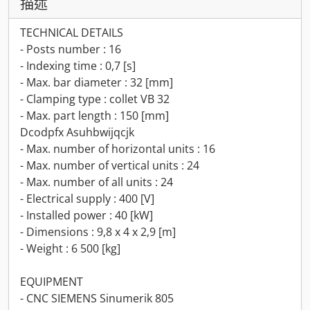
描述
TECHNICAL DETAILS
- Posts number : 16
- Indexing time : 0,7 [s]
- Max. bar diameter : 32 [mm]
- Clamping type : collet VB 32
- Max. part length : 150 [mm]
Dcodpfx Asuhbwijqcjk
- Max. number of horizontal units : 16
- Max. number of vertical units : 24
- Max. number of all units : 24
- Electrical supply : 400 [V]
- Installed power : 40 [kW]
- Dimensions : 9,8 x 4 x 2,9 [m]
- Weight : 6 500 [kg]
EQUIPMENT
- CNC SIEMENS Sinumerik 805