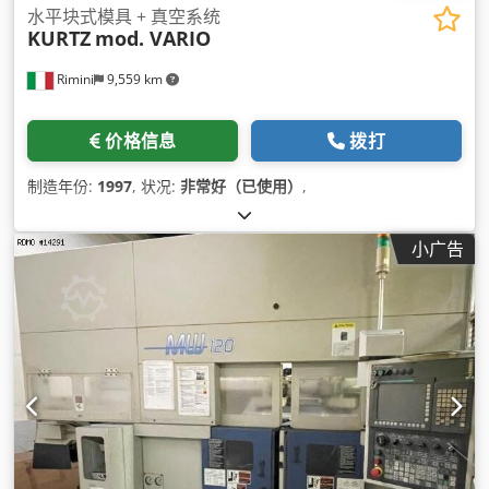
水平块式模具 + 真空系统
KURTZ
mod. VARIO
Rimini
9,559 km
价格信息
拨打
制造年份:
1997
, 状况:
非常好（已使用）
,
小广告