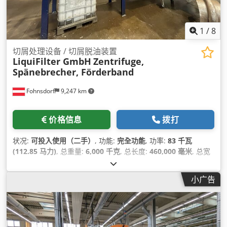
1
/
8
切屑处理设备 / 切屑脱油装置
LiquiFilter GmbH
Zentrifuge,
Spänebrecher, Förderband
Fohnsdorf
9,247 km
价格信息
拨打
状况:
可投入使用（二手）
, 功能:
完全功能
, 功率:
83 千瓦
(112.85 马力)
, 总重量:
6,000 千克
, 总长度:
460,000 毫米
, 总宽
度:
4,000 毫米
, 总高度:
4,300 毫米
, 制造年份:
2024
, 运转小时:
300 h
, 输入电流类型:
三相
,
小广告