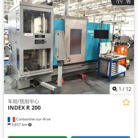
小广告
1
/
12
车削/铣削中心
INDEX
R 200
Contamine-sur-Arve
9,857 km