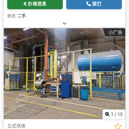
价格信息
拨打
状况:
二手
,
小广告
1
/
15
立式块体