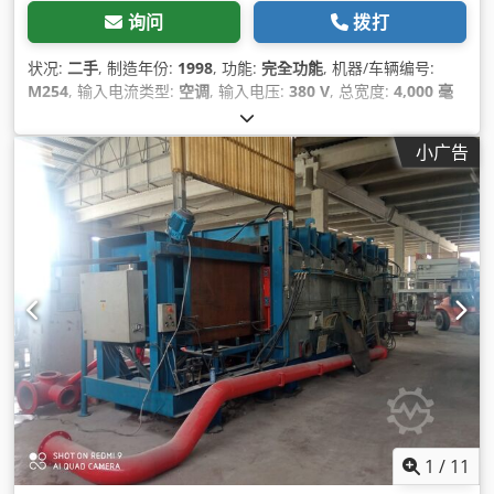
询问
拨打
状况:
二手
, 制造年份:
1998
, 功能:
完全功能
, 机器/车辆编号:
M254
, 输入电流类型:
空调
, 输入电压:
380 V
, 总宽度:
4,000 毫
米
, 总长度:
3,000 毫米
, 总高度:
150 毫米
, 设备:
文档 / 手册
,
小广告
1
/
11