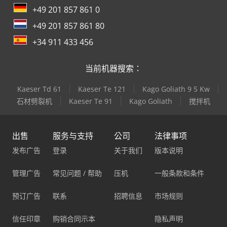
+49 201 857 861 0
+49 201 857 861 80
+34 911 433 456
当前机器搜索：
Kaeser Td 61
Kaeser Te 121
Kago Goliath 9 5 Kw
石材劈裂机
Kaeser Te 91
Kago Goliath
搅拌机
出售
服务与支持
公司
法律事项
发布广告
登录
关于我们
版本说明
管理广告
常见问题 / 帮助
压机
一般条款和条件
预订广告
联系
招聘信息
市场规则
信任印章
购销合同示本
隐私声明