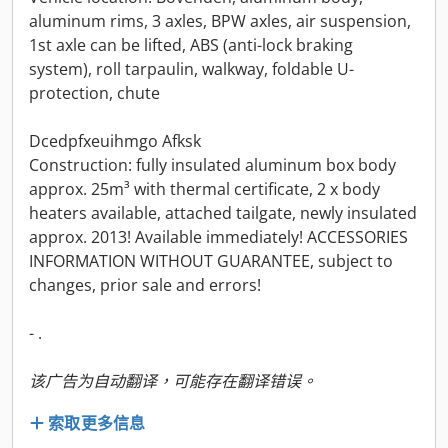
aluminum rims, 3 axles, BPW axles, air suspension,
1st axle can be lifted, ABS (anti-lock braking
system), roll tarpaulin, walkway, foldable U-
protection, chute
Dcedpfxeuihmgo Afksk
Construction: fully insulated aluminum box body
approx. 25m³ with thermal certificate, 2 x body
heaters available, attached tailgate, newly insulated
approx. 2013! Available immediately! ACCESSORIES
INFORMATION WITHOUT GUARANTEE, subject to
changes, prior sale and errors!
- .
该广告为自动翻译，可能存在翻译错误。
索取更多信息