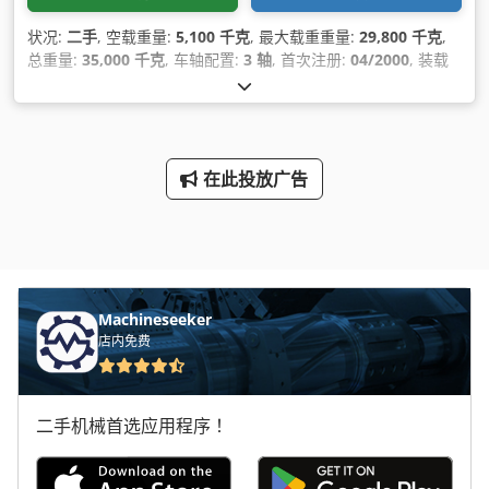
状况:
二手
, 空载重量:
5,100 千克
, 最大载重重量:
29,800 千克
,
总重量:
35,000 千克
, 车轴配置:
3 轴
, 首次注册:
04/2000
, 装载
空间长度:
7,260 毫米
, 装载空间宽度:
2,330 毫米
, 货舱高度:
1,550 毫米
, 总长度:
2,550 毫米
, 总宽度:
3,250 毫米
, 悬挂系统:
空气
, 轮胎尺寸:
385/65R22.5
, 颜色:
红色
, 里程:
1,001 公里
, 齿
轮类型:
其他
, 驾驶室:
其他
, 设备:
防抱死制动系统 (ABS)
,
在此投放广告
Machineseeker
店内免费
二手机械首选应用程序！