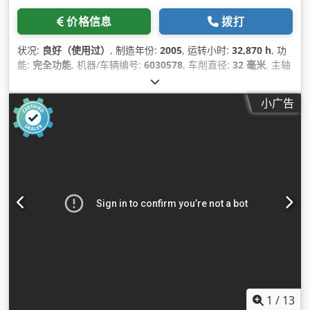
价格信息
拨打
状况:
良好（使用过）
, 制造年份:
2005
, 运转小时:
32,870 h
, 功
能:
完全功能
, 机器/车辆编号:
6030578
, 车削直径:
32 毫米
, 主轴
速度（最大）:
8,000 转/分
, 棒材直径（最大）:
32 毫米
,
小广告
1
/
13