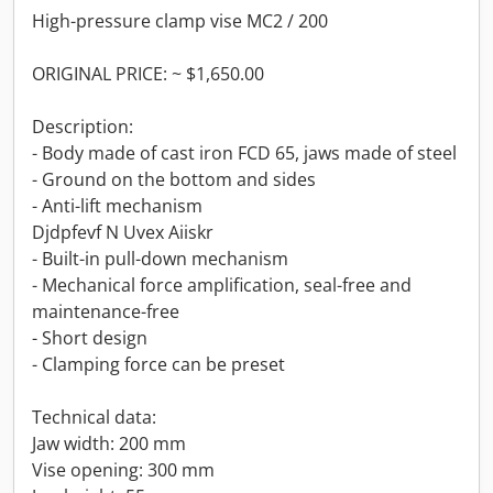
High-pressure clamp vise MC2 / 200
ORIGINAL PRICE: ~ $1,650.00
Description:
- Body made of cast iron FCD 65, jaws made of steel
- Ground on the bottom and sides
- Anti-lift mechanism
Djdpfevf N Uvex Aiiskr
- Built-in pull-down mechanism
- Mechanical force amplification, seal-free and
maintenance-free
- Short design
- Clamping force can be preset
Technical data:
Jaw width: 200 mm
Vise opening: 300 mm