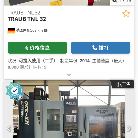
1
/
16
TRAUB TNL 32
TRAUB
TNL 32
德国
9,568 km
价格信息
拨打
状况:
可投入使用（二手）
, 制造年份:
2014
, 主轴速度（最大）:
8,000 转/分
, 轴数:
9
,
小广告