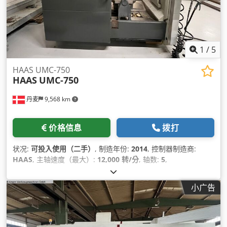
1
/
5
HAAS UMC-750
HAAS
UMC-750
丹麦
9,568 km
价格信息
拨打
状况:
可投入使用（二手）
, 制造年份:
2014
, 控制器制造商:
HAAS
, 主轴速度（最大）:
12,000 转/分
, 轴数:
5
,
小广告