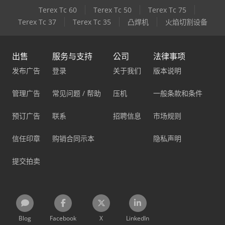
Terex Tc 60
Terex Tc 50
Terex Tc 75
Terex Tc 37
Terex Tc 35
凸焊机
火焰切割设备
出售
服务与支持
公司
法律事项
发布广告
登录
关于我们
版本说明
管理广告
常见问题 / 帮助
压机
一般条款和条件
预订广告
联系
招聘信息
市场规则
信任印章
购销合同示本
隐私声明
提交拍卖
Blog
Facebook
X
LinkedIn