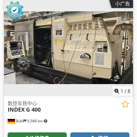
小广告
1
/
8
数控车铣中心
INDEX
G 400
Bühl
9,588 km