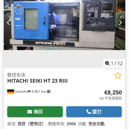
1
/
12
数控车床
HITACHI SEIKI
HT 23 RIII
€8,250
Iserlohn
9,461 km
VB 不含增值税
询问
拨打
状况:
良好（使用过）
, 制造年份:
2000
, 功能:
完全功能
,