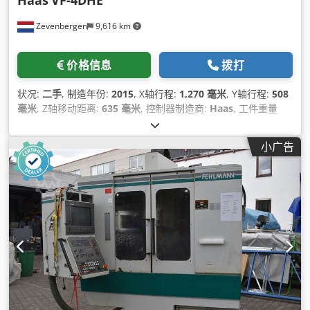
Haas
VF-4DHE
Zevenbergen
9,616 km
价格信息
拨打
状况:
二手
, 制造年份:
2015
, X轴行程:
1,270 毫米
, Y轴行程:
508
毫米
, Z轴移动距离:
635 毫米
, 控制器制造商:
Haas
, 工件重量
（最大）:
1,588 千克
, 总高度:
3,023 毫米
, 总长度:
4,089 毫米
,
总宽度:
3,353 毫米
, 转速（最小）:
40 转/分
, 最大转速:
8,100
小广告
转/分
, 总重量:
6,033 千克
, 设备:
文档 / 手册
,