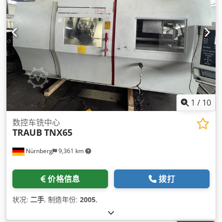
1
/
10
数控车铣中心
TRAUB
TNX65
Nürnberg
9,361 km
价格信息
拨打
状况:
二手
, 制造年份:
2005
,