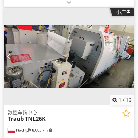
小广告
1
/
16
数控车铣中心
Traub
TNL26K
Płachty
8,603 km