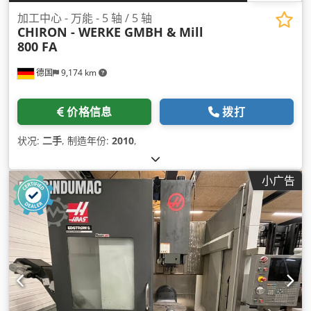
加工中心 - 万能 - 5 轴 / 5 轴
CHIRON - WERKE GMBH &
Mill
800 FA
德国
9,174 km
价格信息
拨打
状况:
二手
, 制造年份:
2010
,
小广告