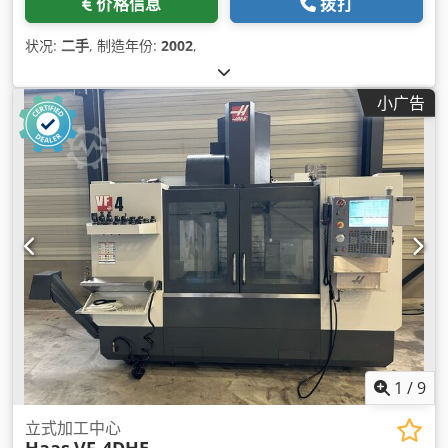
价格信息
拨打
状况:
二手
, 制造年份:
2002
,
小广告
1
/
9
立式加工中心