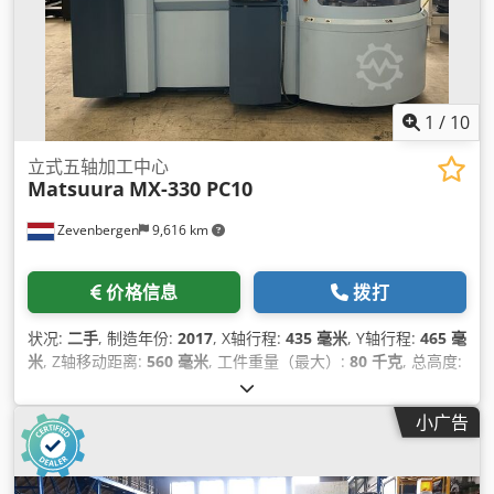
1
/
10
立式五轴加工中心
Matsuura
MX-330 PC10
Zevenbergen
9,616 km
价格信息
拨打
状况:
二手
, 制造年份:
2017
, X轴行程:
435 毫米
, Y轴行程:
465 毫
米
, Z轴移动距离:
560 毫米
, 工件重量（最大）:
80 千克
, 总高度:
2,755 毫米
, 总长度:
3,360 毫米
, 总宽度:
3,870 毫米
, 总重量:
8,500 千克
, 主轴端头:
MAS BBT 40
,
小广告