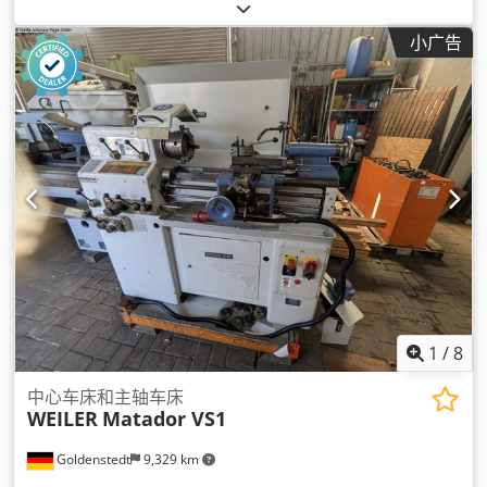
小广告
1
/
8
中心车床和主轴车床
WEILER
Matador VS1
Goldenstedt
9,329 km