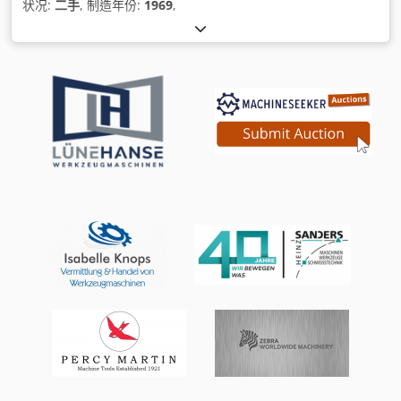
状况:
二手
, 制造年份:
1969
,