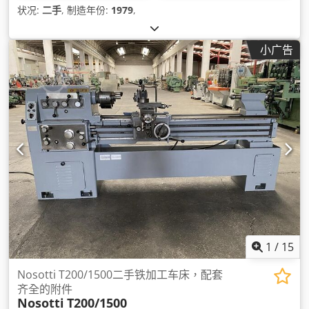
状况:
二手
, 制造年份:
1979
,
小广告
1
/
15
Nosotti T200/1500二手铁加工车床，配套
齐全的附件
Nosotti
T200/1500