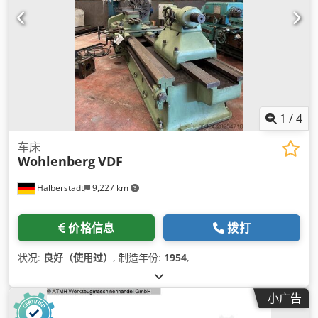
1
/
4
车床
Wohlenberg
VDF
Halberstadt
9,227 km
价格信息
拨打
状况:
良好（使用过）
, 制造年份:
1954
,
小广告