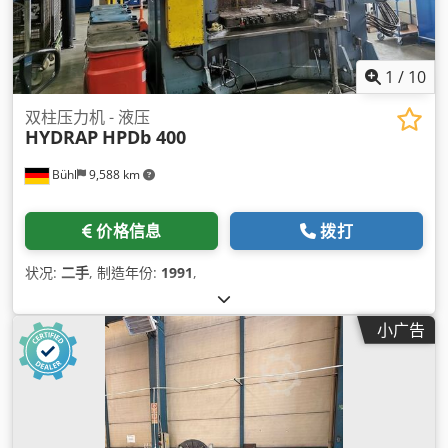
1
/
10
双柱压力机 - 液压
HYDRAP
HPDb 400
Bühl
9,588 km
价格信息
拨打
状况:
二手
, 制造年份:
1991
,
小广告