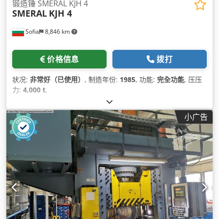
锻造锤 SMERAL KJH 4
SMERAL
KJH 4
Sofia
8,846 km
价格信息
拨打
状况:
非常好（已使用）
, 制造年份:
1985
, 功能:
完全功能
, 压压
力:
4,000 t
,
小广告