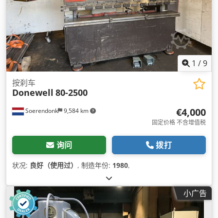
1
/
9
按刹车
Donewell
80-2500
€4,000
Soerendonk
9,584 km
固定价格 不含增值税
询问
拨打
状况:
良好（使用过）
, 制造年份:
1980
,
小广告