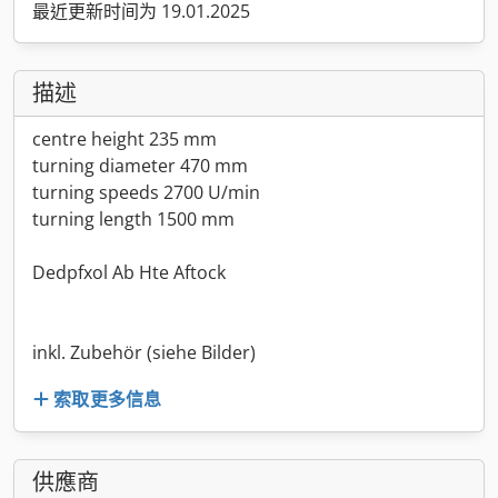
最近更新时间为 19.01.2025
描述
centre height 235 mm
turning diameter 470 mm
turning speeds 2700 U/min
turning length 1500 mm
Dedpfxol Ab Hte Aftock
inkl. Zubehör (siehe Bilder)
索取更多信息
供應商