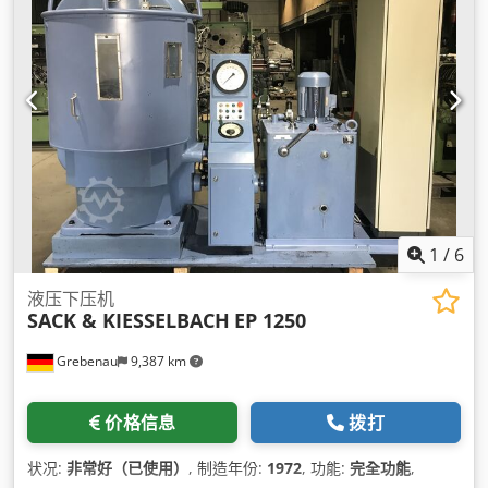
1
/
6
液压下压机
SACK & KIESSELBACH
EP 1250
Grebenau
9,387 km
价格信息
拨打
状况:
非常好（已使用）
, 制造年份:
1972
, 功能:
完全功能
,