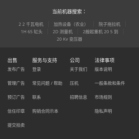
当前机器搜索：
2 2 千瓦电机
加热设备（农业）
院子拖拉机
1H 65 缸头
2D 测量机
2艘起重机 20 5 到
20 Kv 变压器
出售
服务与支持
公司
法律事项
发布广告
登录
关于我们
版本说明
管理广告
常见问题 / 帮助
压机
一般条款和条件
预订广告
联系
招聘信息
市场规则
信任印章
购销合同示本
隐私声明
提交拍卖