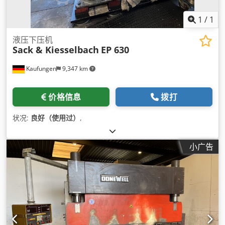
1
/
1
液压下压机
Sack & Kiesselbach
EP 630
Kaufungen
9,347 km
价格信息
拨打
状况:
良好（使用过）
,
小广告