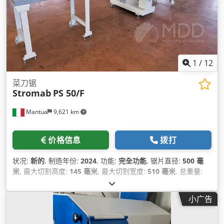
1
/
12
菜刀锯
Stromab
PS 50/F
Mantua
9,621 km
价格信息
拨打
状况:
新的
, 制造年份:
2024
, 功能:
完全功能
, 锯片直径:
500 毫
米
, 最大切割高度:
145 毫米
, 最大切割宽度:
510 毫米
, 总重量:
400 千克
, 提取喷嘴直径:
150 毫米
, 转速（最小）:
2,800 转/分
,
功率:
5.5 千瓦 (7.48 马力)
,
小广告