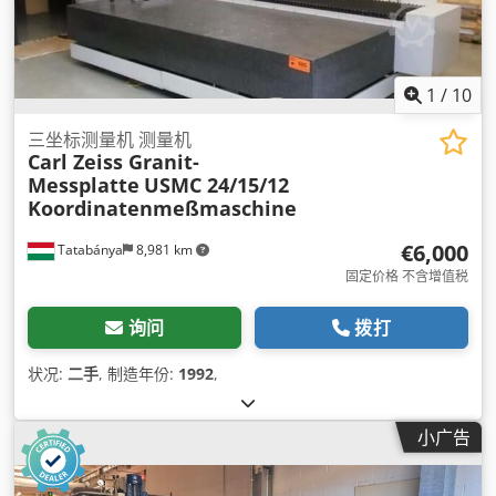
1
/
10
三坐标测量机 测量机
Carl Zeiss Granit-
Messplatte
USMC 24/15/12
Koordinatenmeßmaschine
€6,000
Tatabánya
8,981 km
固定价格 不含增值税
询问
拨打
状况:
二手
, 制造年份:
1992
,
小广告