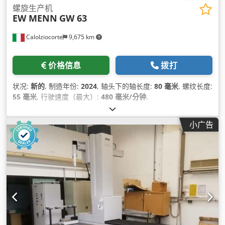
螺旋生产机
EW MENN
GW 63
Calolziocorte
9,675 km
价格信息
拨打
状况:
新的
, 制造年份:
2024
, 轴头下的轴长度:
80 毫米
, 螺纹长度:
55 毫米
, 行驶速度（最大）:
480 毫米/分钟
,
小广告