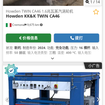
1
/
14
Howden TWIN CA46 1.6兆瓦蒸汽涡轮机
Howden
KK&K TWIN CA46
Cremona
9,675 km
价格信息
拨打
状况:
新的
, 制造年份:
2024
, 功能:
完全功能
, 压力:
16 横杆
, 输入
频率:
50 赫兹
, 输入电流类型:
三相
, 温度:
400 °C
, 输入电压:
6,000 V
, 转速（最小）:
1,500 转/分
, 最大转速:
1,500 转/分
, 冷
却类型:
空气
,
小广告