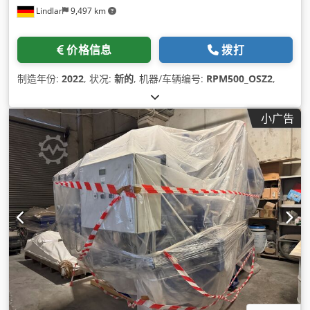
Lindlar
9,497 km
价格信息
拨打
制造年份:
2022
, 状况:
新的
, 机器/车辆编号:
RPM500_OSZ2
,
小广告