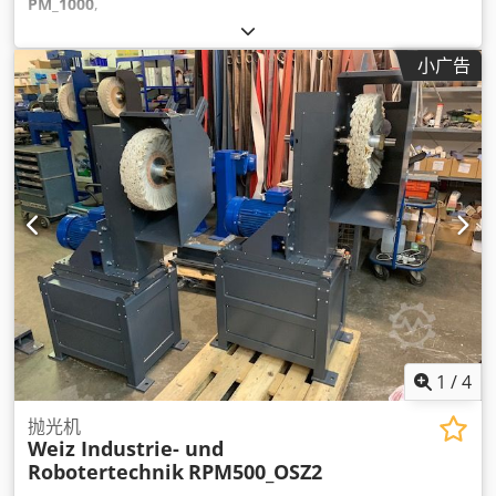
PM_1000
,
小广告
1
/
4
抛光机
Weiz Industrie- und
Robotertechnik
RPM500_OSZ2