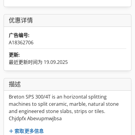
优惠详情
广告编号:
A18362706
更新:
最近更新时间为 19.09.2025
描述
Breton SPS 300/4T is an horizontal splitting
machines to split ceramic, marble, natural stone
and engineered stone slabs, strips or tiles.
Chjdpfx Abevupmwjbsa
索取更多信息