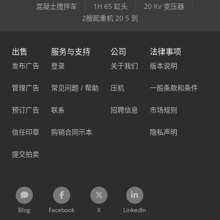
混凝土搅拌车
1H 65 缸头
20 Kv 变压器
2艘起重机 20 5 到
出售
服务与支持
公司
法律事项
发布广告
登录
关于我们
版本说明
管理广告
常见问题 / 帮助
压机
一般条款和条件
预订广告
联系
招聘信息
市场规则
信任印章
购销合同示本
隐私声明
提交拍卖
Blog
Facebook
X
LinkedIn