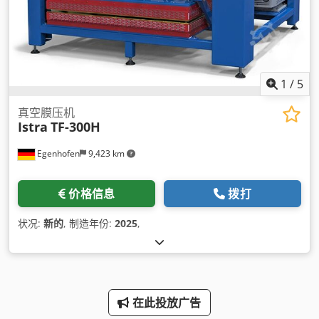
1
/
5
真空膜压机
Istra
TF-300H
Egenhofen
9,423 km
价格信息
拨打
状况:
新的
, 制造年份:
2025
,
在此投放广告