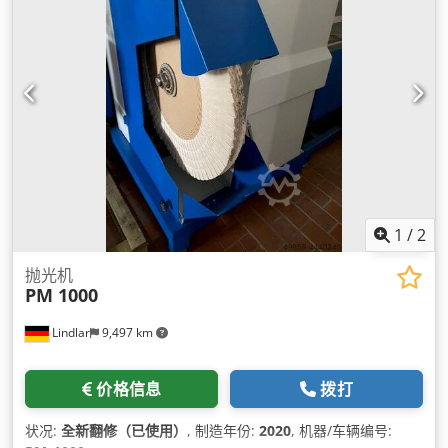
1
/
2
抛光机
PM 1000
Lindlar
9,497 km
价格信息
拨打
状况:
全新翻修（已使用）
, 制造年份:
2020
, 机器/车辆编号: