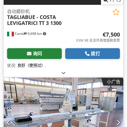
1
/
13
自动磨砂机
TAGLIABUE - COSTA
LEVIGATRICI
TT 3 1300
€7,500
Cantù
9,698 km
EXW VB 无法开具增值税发票
询问
拨打
状况:
良好（使用过）
,
小广告